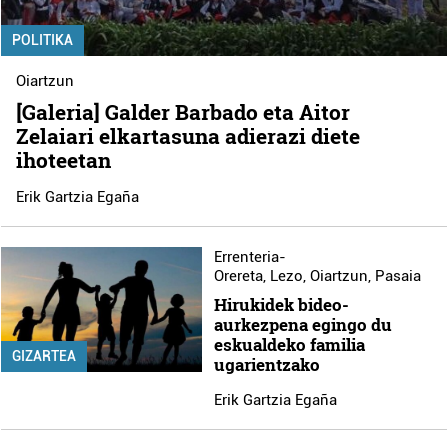
POLITIKA
Oiartzun
[Galeria] Galder Barbado eta Aitor
Zelaiari elkartasuna adierazi diete
ihoteetan
Erik Gartzia Egaña
Errenteria-
Orereta
,
Lezo
,
Oiartzun
,
Pasaia
Hirukidek bideo-
aurkezpena egingo du
eskualdeko familia
GIZARTEA
ugarientzako
Erik Gartzia Egaña