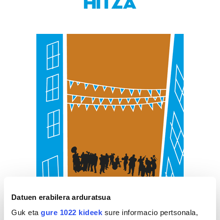
Datuen erabilera arduratsua
Guk eta
gure 1022 kideek
sure informacio pertsonala,