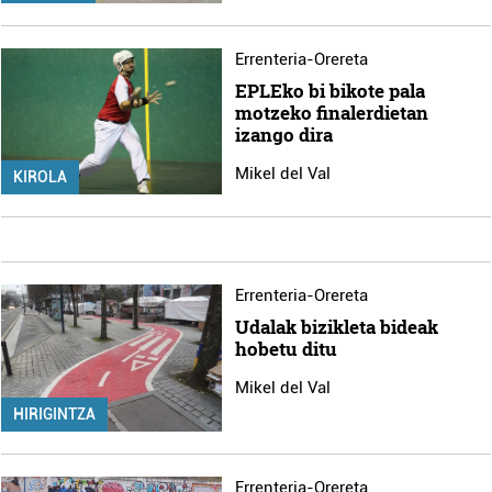
Errenteria-Orereta
EPLEko bi bikote pala
motzeko finalerdietan
izango dira
Mikel del Val
KIROLA
Errenteria-Orereta
Udalak bizikleta bideak
hobetu ditu
Mikel del Val
HIRIGINTZA
Errenteria-Orereta