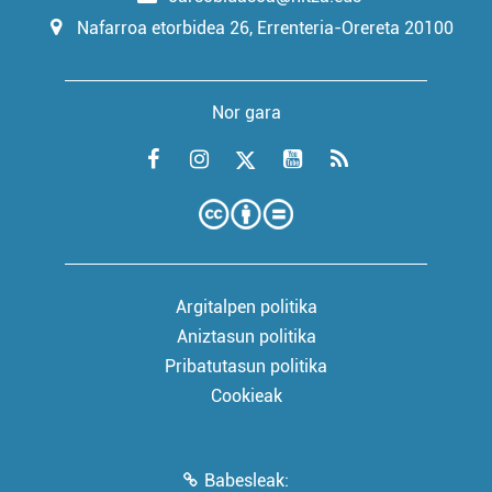
Nafarroa etorbidea 26, Errenteria-Orereta 20100
Nor gara
Argitalpen politika
Aniztasun politika
Pribatutasun politika
Cookieak
Babesleak: