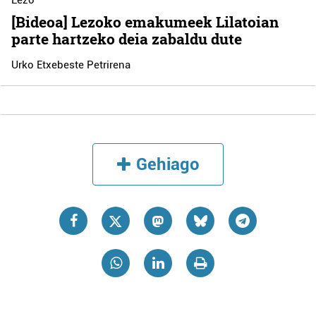
[Bideoa] Lezoko emakumeek Lilatoian
parte hartzeko deia zabaldu dute
Urko Etxebeste Petrirena
Gehiago