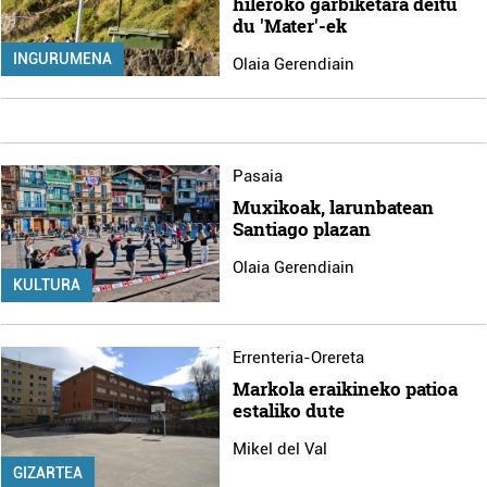
hileroko garbiketara deitu
du 'Mater'-ek
INGURUMENA
Olaia Gerendiain
Pasaia
Muxikoak, larunbatean
Santiago plazan
Olaia Gerendiain
KULTURA
Errenteria-Orereta
Markola eraikineko patioa
estaliko dute
Mikel del Val
GIZARTEA