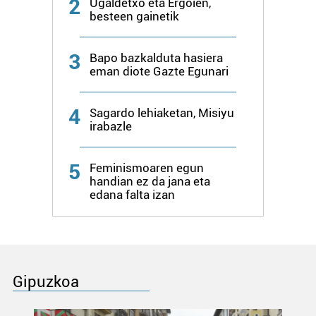
2
Ugaldetxo eta Ergoien,
besteen gainetik
3
Bapo bazkalduta hasiera
eman diote Gazte Egunari
4
Sagardo lehiaketan, Misiyu
irabazle
5
Feminismoaren egun
handian ez da jana eta
edana falta izan
Gipuzkoa