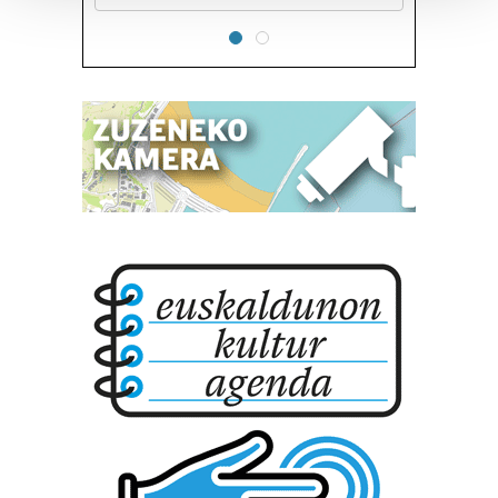
Guk eta gure bazkideek zure datu pertsonalak
prozesatzen ditugu, zure IP zenbakia, besteak beste,
teknologia erabiliz, cookieak adibidez, iragarki eta eduki
pertsonalizatuak eskaintzeko, iragarkiak eta edukia
neurtzeko, jendeari buruzko informazioa biltzeko eta
produktuak garatzeko. Zure datuak nork eta zertarako
erabiltzen dituen hauta dezakezu.
Bazkide batzuek ez dizute baimenik eskatzen, eta beren
interes komertzial legitimoetan babesten dira. Ikusi gure
bazkideen zerrenda, beren ustez zein helburutarako
duten interes legitimoa eta horren aurka nola egin
dezakezun ikusteko.
Lortu zure datu pertsonalak prozesatzeko moduari
buruzko informazio gehiago eta ezarri zure lehentasunak
datuen atalean. Edozein unetan alda edo ken dezakezu
zure baimena Cookieen adierazpenean.