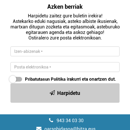
Azken berriak
Harpidetu zaitez gure buletin irekira!
Astekarko eduki nagusiak, asteko albiste ikusienak,
martxan ditugun zozketa eta egitasmoak, asteburuko
egitarauen agenda eta askoz gehiago!
Ostiralero zure posta elektronikoan.
Pribatutasun Politika
irakurri eta onartzen dut.
Harpidetu
943 34 03 30
oarsobidasoa@hitza.eus