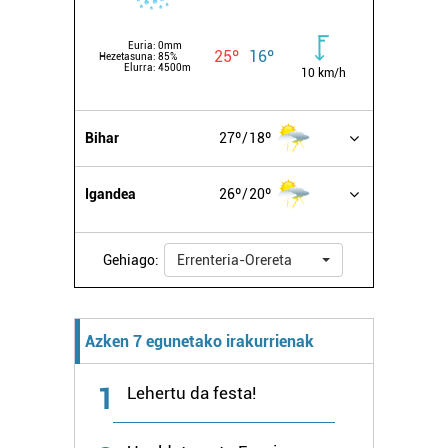
Euria:
0mm
25º
16º
Hezetasuna:
85%
Elurra:
4500m
10 km/h
Bihar
27º
18º
Igandea
26º
20º
Gehiago:
Errenteria-Orereta
Azken 7 egunetako irakurrienak
1
Lehertu da festa!