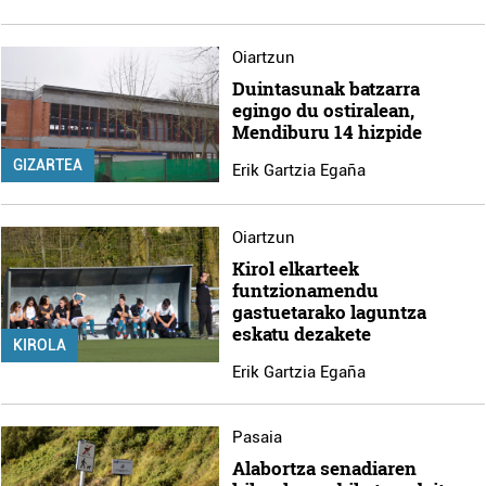
Oiartzun
Duintasunak batzarra
egingo du ostiralean,
Mendiburu 14 hizpide
GIZARTEA
Erik Gartzia Egaña
Oiartzun
Kirol elkarteek
funtzionamendu
gastuetarako laguntza
eskatu dezakete
KIROLA
Erik Gartzia Egaña
Pasaia
Alabortza senadiaren