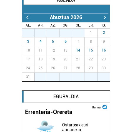
AGENDA
Abuztua 2026
AL.
AR.
AZ.
OG.
OL.
LR.
IG.
27
28
29
30
31
1
2
3
4
5
6
7
8
9
10
11
12
13
14
15
16
17
18
19
20
21
22
23
24
25
26
27
28
29
30
31
1
2
3
4
5
6
EGURALDIA
Iturria:
Errenteria-Orereta
Ostarteak euri
arinarekin