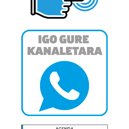
Webgune honek cookie propioak eta hirugarrenen cookie-
fitxategiak erabiltzen ditu. Zure esperientzia eta
zerbitzuak hobetzeko asmoz, cookie teknologiaz
baliatzen gara. Ohar hau onartuz gero, teknologia hori
erabiltzeko baimen esplizitua ematen diguzu.
Gehiago
irakurri