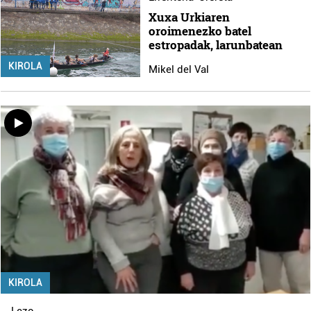
Xuxa Urkiaren
oroimenezko batel
estropadak, larunbatean
KIROLA
Mikel del Val
KIROLA
Lezo