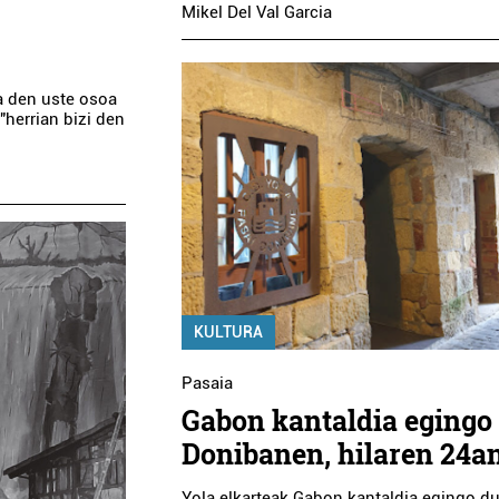
Mikel Del Val Garcia
a den uste osoa
"herrian bizi den
KULTURA
Pasaia
Gabon kantaldia egingo
Donibanen, hilaren 24a
Yola elkarteak Gabon kantaldia egingo d