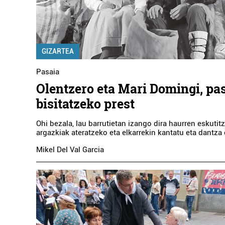
GIZARTEA
Pasaia
Olentzero eta Mari Domingi, pa
bisitatzeko prest
Ohi bezala, lau barrutietan izango dira haurren eskutit
argazkiak ateratzeko eta elkarrekin kantatu eta dantza 
Mikel Del Val Garcia
F
VALD