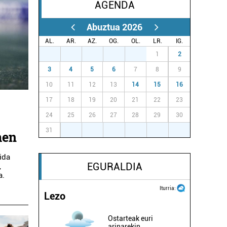
AGENDA
Abuztua 2026
AL.
AR.
AZ.
OG.
OL.
LR.
IG.
27
28
29
30
31
1
2
3
4
5
6
7
8
9
10
11
12
13
14
15
16
17
18
19
20
21
22
23
24
25
26
27
28
29
30
31
1
2
3
4
5
6
men
tida
EGURALDIA
,
a.
Iturria:
Lezo
Ostarteak euri
arinarekin