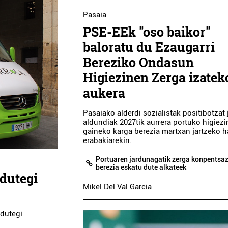
Pasaia
PSE-EEk "oso baikor"
baloratu du Ezaugarri
Bereziko Ondasun
Higiezinen Zerga izatek
aukera
Pasaiako alderdi sozialistak positibotzat 
aldundiak 2027tik aurrera portuko higiez
gaineko karga berezia martxan jartzeko h
erabakiarekin.
Portuaren jardunagatik zerga konpentsa
berezia eskatu dute alkateek
rdutegi
Mikel Del Val Garcia
rdutegi