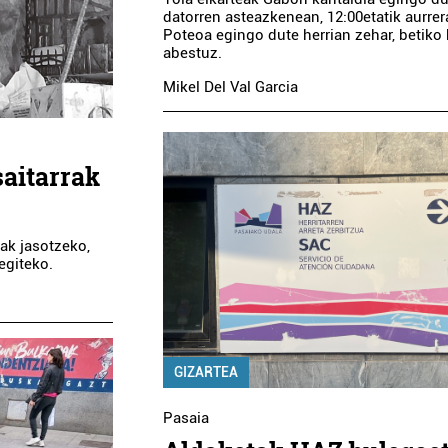
datorren asteazkenean, 12:00etatik aurrer
Poteoa egingo dute herrian zehar, betiko
abestuz.
Mikel Del Val Garcia
saitarrak
zak jasotzeko,
egiteko.
Osasungintza
Ostalaritza
ERNANDEZ-
GIZARTEA
ERRAMA EGAÑA
VITERI TABERNA
HORT
...
Pasaia
Pasaia
Errenteria-Orereta