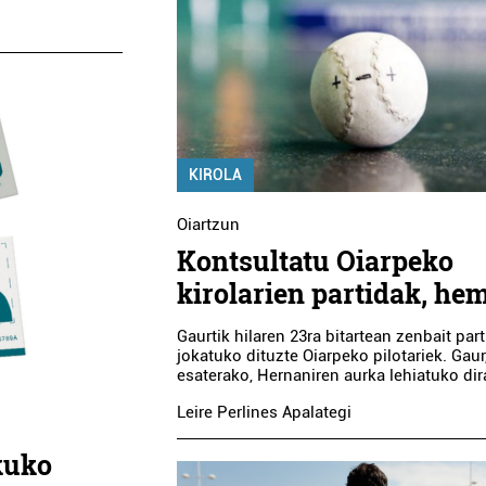
KIROLA
Oiartzun
Kontsultatu Oiarpeko
kirolarien partidak, he
Gaurtik hilaren 23ra bitartean zenbait par
jokatuko dituzte Oiarpeko pilotariek. Gaur
esaterako, Hernaniren aurka lehiatuko dir
Leire Perlines Apalategi
kuko