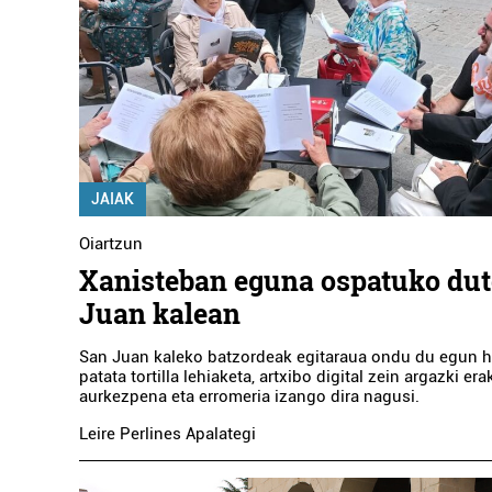
JAIAK
Oiartzun
Xanisteban eguna ospatuko dut
Juan kalean
San Juan kaleko batzordeak egitaraua ondu du egun h
patata tortilla lehiaketa, artxibo digital zein argazki er
aurkezpena eta erromeria izango dira nagusi.
Leire Perlines Apalategi