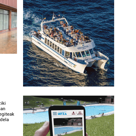
iki
uan
egiteak
 dela