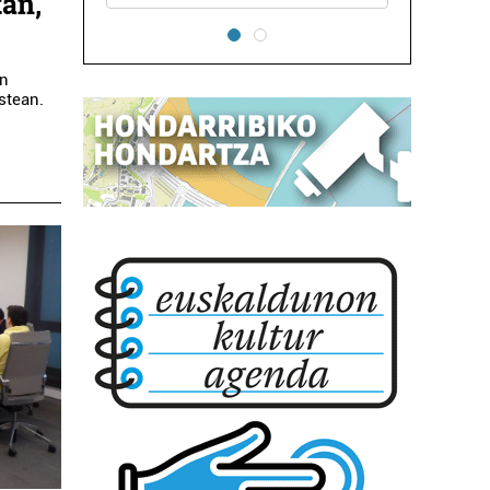
an,
an
stean.