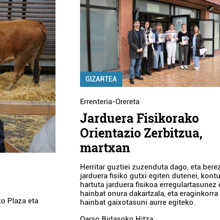
GIZARTEA
Errenteria-Orereta
Jarduera Fisikorako
Orientazio Zerbitzua,
martxan
Herritar guztiei zuzenduta dago, eta berez
jarduera fisiko gutxi egiten dutenei, kont
hartuta jarduera fisikoa erregulartasunez 
hainbat onura dakartzala, eta eraginkorra
o Plaza eta
hainbat gaixotasuni aurre egiteko.
Oarso Bidasoko Hitza