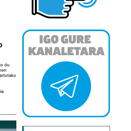
o
jo du
inen
artutako
zio