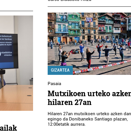
GIZARTEA
Pasaia
Mutxikoen urteko azke
hilaren 27an
Hilaren 27an mutxikoen urteko azken dan
egingo da Donibaneko Santiago plazan,
12:00etatik aurrera.
sailak