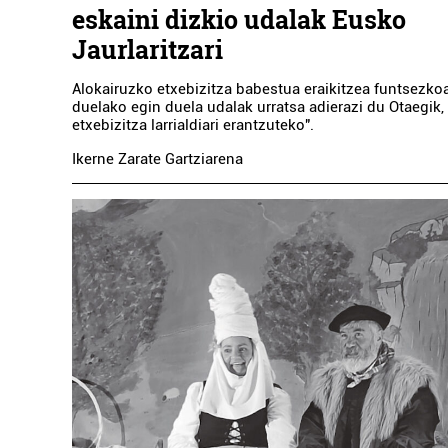
eskaini dizkio udalak Eusko
Jaurlaritzari
Alokairuzko etxebizitza babestua eraikitzea funtsezko
duelako egin duela udalak urratsa adierazi du Otaegik, 
etxebizitza larrialdiari erantzuteko".
Ikerne Zarate Gartziarena