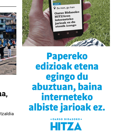
na,
tzaldia