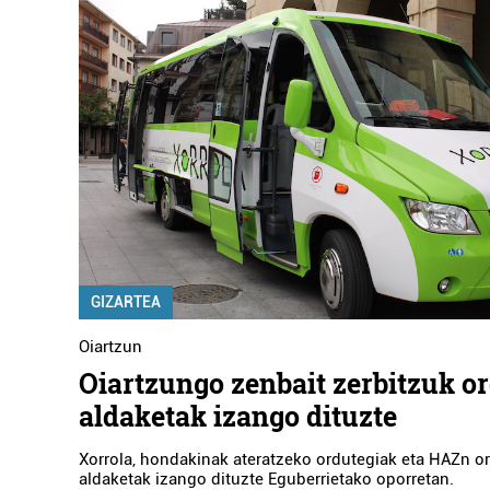
GIZARTEA
Oiartzun
Oiartzungo zenbait zerbitzuk o
aldaketak izango dituzte
Xorrola, hondakinak ateratzeko ordutegiak eta HAZn o
aldaketak izango dituzte Eguberrietako oporretan.