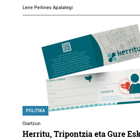
Leire Perlines Apalategi
POLITIKA
Oiartzun
Herritu, Tripontzia eta Gure Es