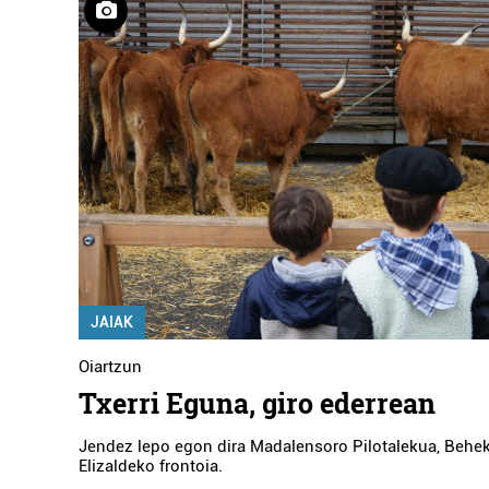
JAIAK
Oiartzun
Txerri Eguna, giro ederrean
Jendez lepo egon dira Madalensoro Pilotalekua, Behek
Elizaldeko frontoia.