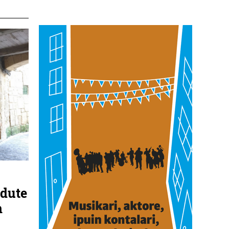
 dute
n
u