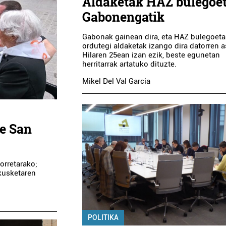
Aldaketak HAZ bulegoet
Gabonengatik
Gabonak gainean dira, eta HAZ bulegoet
ordutegi aldaketak izango dira datorren a
Hilaren 25ean izan ezik, beste egunetan
herritarrak artatuko dituzte.
Mikel Del Val Garcia
e San
orretarako;
akusketaren
POLITIKA