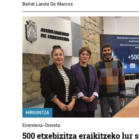
Beñat Landa De Marcos
HIRIGINTZA
Errenteria-Orereta
500 etxebizitza eraikitzeko lur 