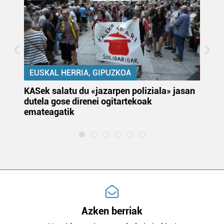
EUSKAL HERRIA, GIPUZKOA
KASek salatu du «jazarpen poliziala» jasan
Pa
dutela gose direnei ogitartekoak
da
emateagatik
«s
Azken berriak