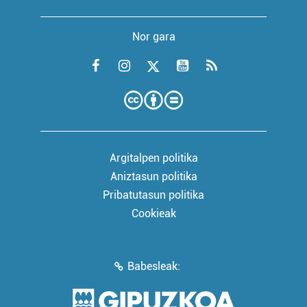
Nor gara
Argitalpen politika
Aniztasun politika
Pribatutasun politika
Cookieak
Babesleak: