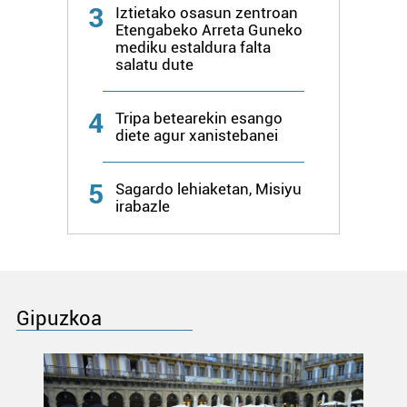
3
Iztietako osasun zentroan
Etengabeko Arreta Guneko
mediku estaldura falta
salatu dute
4
Tripa betearekin esango
diete agur xanistebanei
5
Sagardo lehiaketan, Misiyu
irabazle
Gipuzkoa