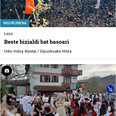
INGURUMENA
Lezo
Beste bizialdi bat basoari
Urko Iridoy Alzelai / Gipuzkoako Hitza