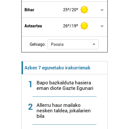
Bihar
25º
20º
Asteartea
26º
19º
Gehiago:
Pasaia
Azken 7 egunetako irakurrienak
1
Bapo bazkalduta hasiera
eman diote Gazte Egunari
2
Allerru haur mailako
nesken taldea, jokalarien
bila