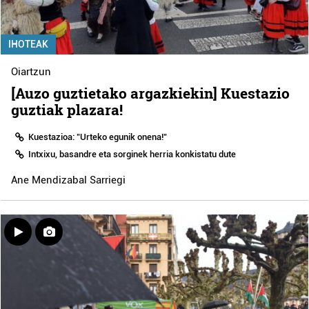
IHOTEAK
Oiartzun
[Auzo guztietako argazkiekin] Kuestazio
guztiak plazara!
Kuestazioa: "Urteko egunik onena!"
Intxixu, basandre eta sorginek herria konkistatu dute
Ane Mendizabal Sarriegi