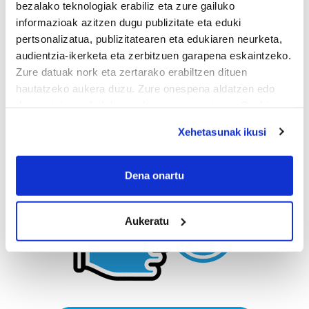
bezalako teknologiak erabiliz eta zure gailuko
informazioak azitzen dugu publizitate eta eduki
pertsonalizatua, publizitatearen eta edukiaren neurketa,
audientzia-ikerketa eta zerbitzuen garapena eskaintzeko.
Zure datuak nork eta zertarako erabiltzen dituen
hautatzeko aukera duzu. Zure onespena aldatzen edo
deuseztatzen ahal duzu edozein momentutan, Cookie
deklaraziotik edo Privacy triggerean klikatuz.
Xehetasunak ikusi
If you allow, we would also like to:
Collect information about your geographical
Dena onartu
location which can be accurate to within several
meters
Aukeratu
Identify your device by actively scanning it for
specific characteristics (fingerprinting)
Find out more about how your personal data is processed
and set your preferences in the
details section
.
Guk eta gure bazkideek zure datu pertsonalak