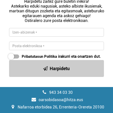
Harpidetu zaitez gure buletin irekira!
Astekarko eduki nagusiak, asteko albiste ikusienak,
martxan ditugun zozketa eta egitasmoak, asteburuko
egitarauen agenda eta askoz gehiago!
Ostiralero zure posta elektronikoan.
Pribatutasun Politika
irakurri eta onartzen dut.
Harpidetu
943 34 03 30
oarsobidasoa@hitza.eus
Nafarroa etorbidea 26, Errenteria-Orereta 20100