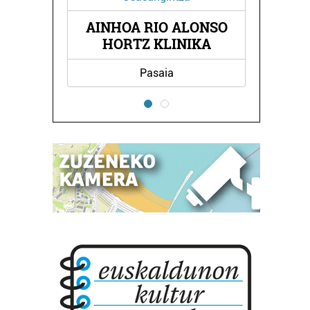
 ALONSO
GARMENDIA ITURTXOKO
INIKA
a
Oiartzun