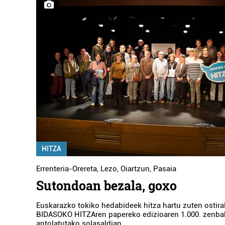
HITZA
Errenteria-Orereta
,
Lezo
,
Oiartzun
,
Pasaia
Sutondoan bezala, goxo
Euskarazko tokiko hedabideek hitza hartu zuten ostir
BIDASOKO HITZAren papereko edizioaren 1.000. zenbak
antolatutako solasaldian.