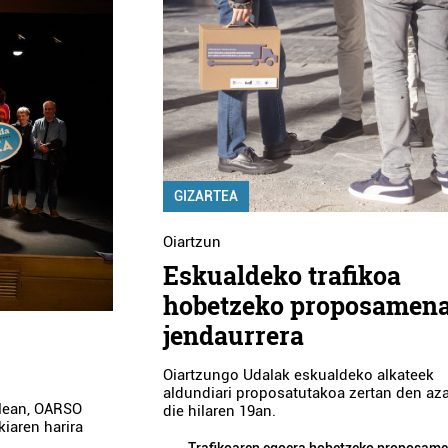
GIZARTEA
Oiartzun
Eskualdeko trafikoa
hobetzeko proposamena
jendaurrera
Oiartzungo Udalak eskualdeko alkateek
aldundiari proposatutakoa zertan den az
alean, OARSO
die hilaren 19an.
iaren harira