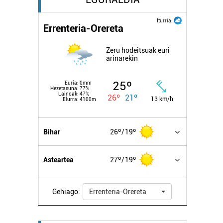
Iturria:
Errenteria-Orereta
Zeru hodeitsuak euri
arinarekin
25º
Euria:
0mm
Hezetasuna:
77%
Lainoak:
47%
26º
21º
13 km/h
Elurra:
4100m
Bihar
26º
19º
Asteartea
27º
19º
Gehiago:
Errenteria-Orereta