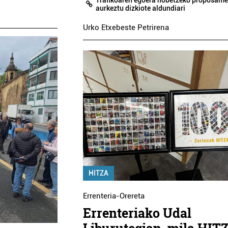
Trafikoaren egoera hobetzeko proposam
aurkeztu dizkiote aldundiari
Urko Etxebeste Petrirena
HITZA
Errenteria-Orereta
Errenteriako Udal