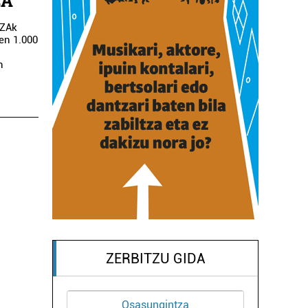
ZA
TZAk
en 1.000
n
ZERBITZU GIDA
ntza
Iturgintza