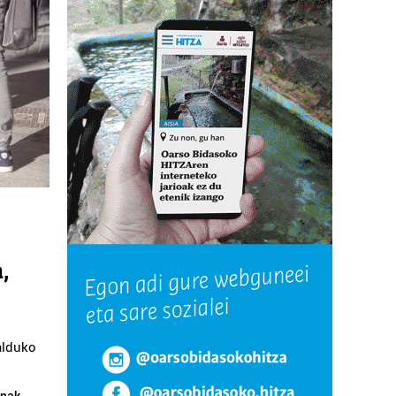
,
alduko