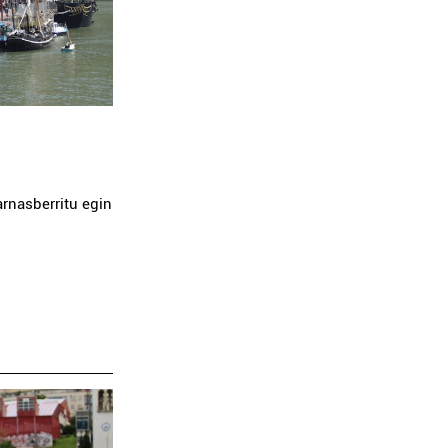
AINHOA RIO
GARMENDIA ITURTXOKO
HORTZ KL
Oiartzun
Pasai
arnasberritu egin