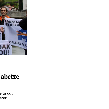
gabetze
eitu dut
azan.