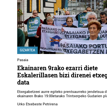
GIZARTEA
Pasaia
Ekainaren 9rako ezarri diete
Eskalerillasen bizi direnei etxe
data
Etxegabetzeei aurre egiteko prentsaurreko jendetsua d
ekainaren 8rako 19:00etarako Trintxerpeko Gudarien pl
Urko Etxebeste Petrirena