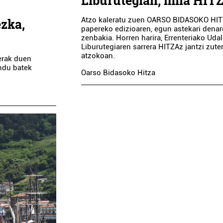
Liburutegian, mila HIT
Atzo kaleratu zuen OARSO BIDASOKO HI
zka,
papereko edizioaren, egun astekari denar
zenbakia. Horren harira, Errenteriako Udal
Liburutegiaren sarrera HITZAz jantzi zute
atzokoan.
uerak duen
ndu batek
Oarso Bidasoko Hitza
Iturgintza
Osasungi