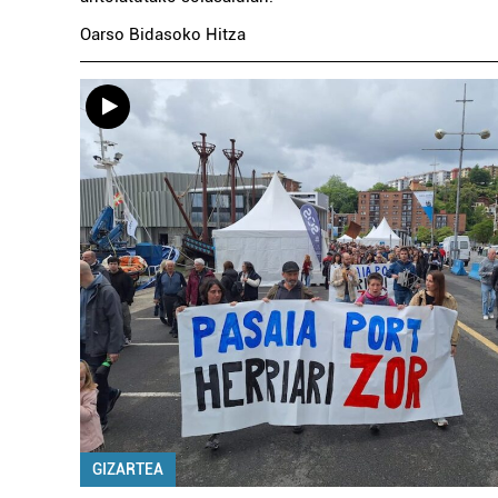
Oarso Bidasoko Hitza
GIZARTEA