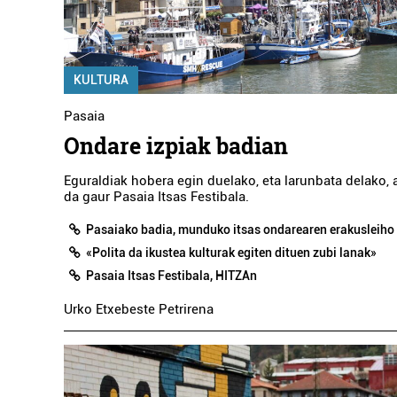
AINHOA RIO ALONSO
HORTZ KLINIKA
KULTURA
Pasaia
Pasaia
Ondare izpiak badian
Eguraldiak hobera egin duelako, eta larunbata delako, 
da gaur Pasaia Itsas Festibala.
Pasaiako badia, munduko itsas ondarearen erakusleiho
«Polita da ikustea kulturak egiten dituen zubi lanak»
Pasaia Itsas Festibala, HITZAn
Urko Etxebeste Petrirena