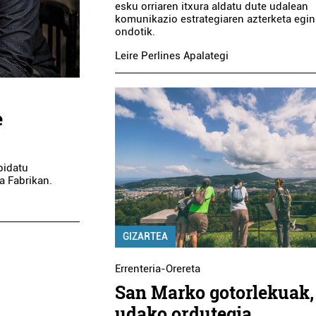
esku orriaren itxura aldatu dute udalean
komunikazio estrategiaren azterketa egin
ondotik.
Leire Perlines Apalategi
e
bidatu
a Fabrikan.
GIZARTEA
Errenteria-Orereta
San Marko gotorlekuak,
udako ordutegia