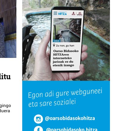
ditu
egingo
duera