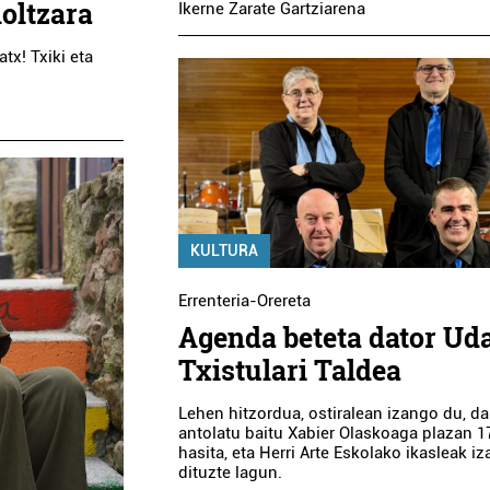
holtzara
Ikerne Zarate Gartziarena
tx! Txiki eta
KULTURA
Errenteria-Orereta
Agenda beteta dator Ud
Txistulari Taldea
Lehen hitzordua, ostiralean izango du, da
antolatu baitu Xabier Olaskoaga plazan 1
hasita, eta Herri Arte Eskolako ikasleak i
dituzte lagun.
Oihalak