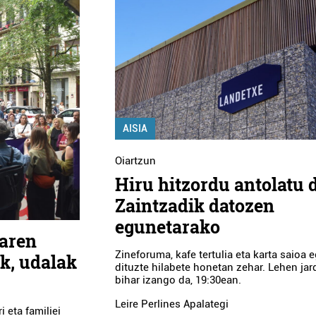
AISIA
Oiartzun
Hiru hitzordu antolatu 
Zaintzadik datozen
egunetarako
iaren
Zineforuma, kafe tertulia eta karta saioa 
ak, udalak
dituzte hilabete honetan zehar. Lehen jar
bihar izango da, 19:30ean.
Leire Perlines Apalategi
 eta familiei