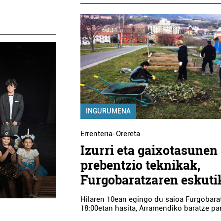
INGURUMENA
Errenteria-Orereta
Izurri eta gaixotasunen
prebentzio teknikak,
Furgobaratzaren eskuti
Hilaren 10ean egingo du saioa Furgobara
18:00etan hasita, Arramendiko baratze pa