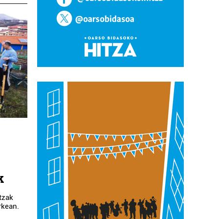
k
tzak
rkean.