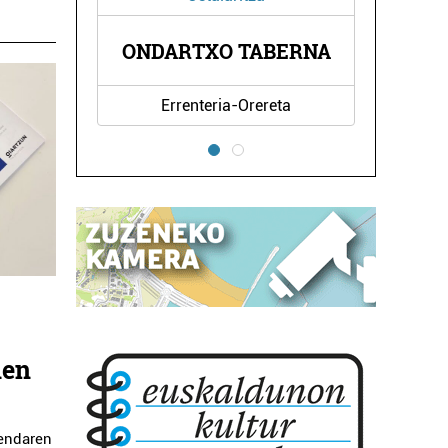
ONDARTXO TABERNA
AMI OIHAL
Errenteria-Orereta
Errenteria-Orer
hen
gendaren