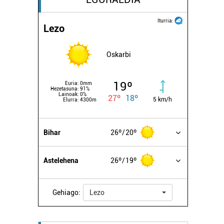
Iturria:
Lezo
Oskarbi
19º
Euria:
0mm
Hezetasuna:
91%
Lainoak:
0%
27º
18º
5 km/h
Elurra:
4300m
Bihar
26º
20º
Astelehena
26º
19º
Gehiago:
Lezo