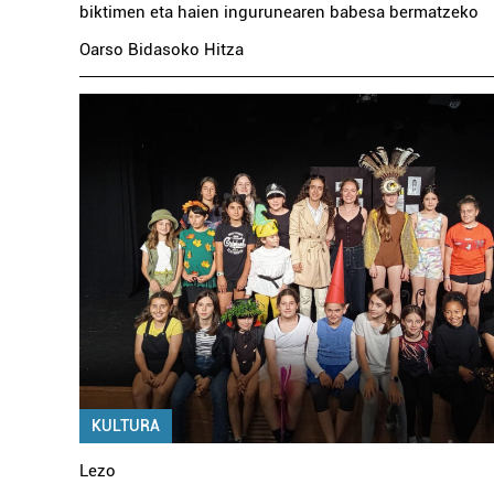
biktimen eta haien ingurunearen babesa bermatzeko
Oarso Bidasoko Hitza
KULTURA
Lezo