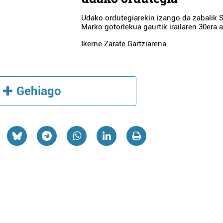
Udako ordutegiarekin izango da zabalik 
Marko gotorlekua gaurtik irailaren 30era a
Ikerne Zarate Gartziarena
Gehiago