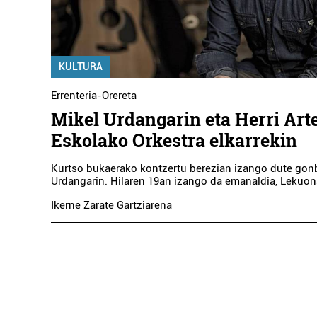
KULTURA
Errenteria-Orereta
Mikel Urdangarin eta Herri Art
Eskolako Orkestra elkarrekin
Kurtso bukaerako kontzertu berezian izango dute gon
Urdangarin. Hilaren 19an izango da emanaldia, Lekuon
Ikerne Zarate Gartziarena