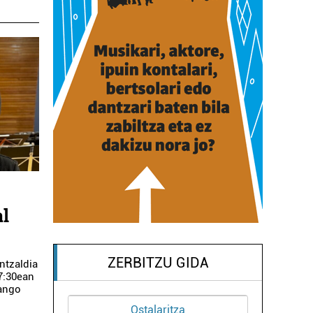
al
ZERBITZU GIDA
ntzaldia
7:30ean
zango
Ostalaritza
Oihalak