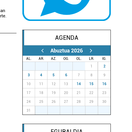
San
rte.
AGENDA
Abuztua 2026
AL.
AR.
AZ.
OG.
OL.
LR.
IG.
27
28
29
30
31
1
2
3
4
5
6
7
8
9
10
11
12
13
14
15
16
17
18
19
20
21
22
23
24
25
26
27
28
29
30
31
1
2
3
4
5
6
EGURALDIA