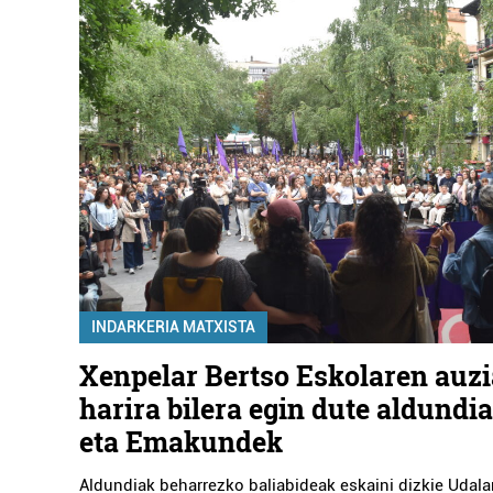
INDARKERIA MATXISTA
Xenpelar Bertso Eskolaren auz
harira bilera egin dute aldundi
eta Emakundek
Aldundiak beharrezko baliabideak eskaini dizkie Udalari