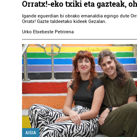
Orratx!-eko txiki eta gazteak, o
Igande eguerdian bi obrako emanaldia egingo dute Orra
Orratx! Gazte taldeetako kideek Gezalan.
Urko Etxebeste Petrirena
AISIA
Ostalaritza