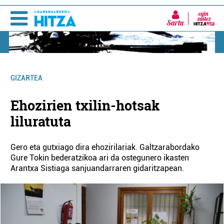
Sartu
GIZARTEA
Ehozirien txilin-hotsak
liluratuta
Gero eta gutxiago dira ehozirilariak. Galtzarabordako
Gure Tokin bederatzikoa ari da ostegunero ikasten
Arantxa Sistiaga sanjuandarraren gidaritzapean.