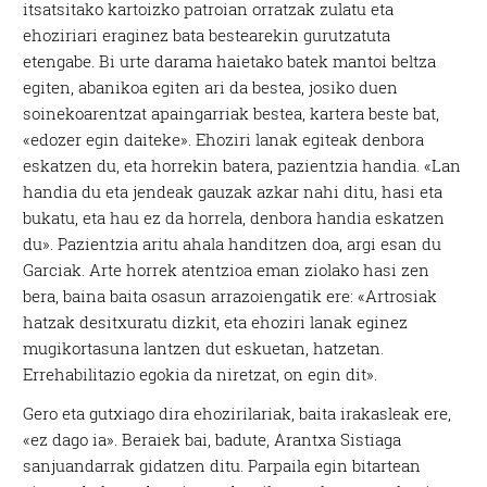
itsatsitako kartoizko patroian orratzak zulatu eta
ehoziriari eraginez bata bestearekin gurutzatuta
etengabe. Bi urte darama haietako batek mantoi beltza
egiten, abanikoa egiten ari da bestea, josiko duen
soinekoarentzat apaingarriak bestea, kartera beste bat,
«edozer egin daiteke». Ehoziri lanak egiteak denbora
eskatzen du, eta horrekin batera, pazientzia handia. «Lan
handia du eta jendeak gauzak azkar nahi ditu, hasi eta
bukatu, eta hau ez da horrela, denbora handia eskatzen
du». Pazientzia aritu ahala handitzen doa, argi esan du
Garciak. Arte horrek atentzioa eman ziolako hasi zen
bera, baina baita osasun arrazoiengatik ere: «Artrosiak
hatzak desitxuratu dizkit, eta ehoziri lanak eginez
mugikortasuna lantzen dut eskuetan, hatzetan.
Errehabilitazio egokia da niretzat, on egin dit».
Gero eta gutxiago dira ehozirilariak, baita irakasleak ere,
«ez dago ia». Beraiek bai, badute, Arantxa Sistiaga
sanjuandarrak gidatzen ditu. Parpaila egin bitartean