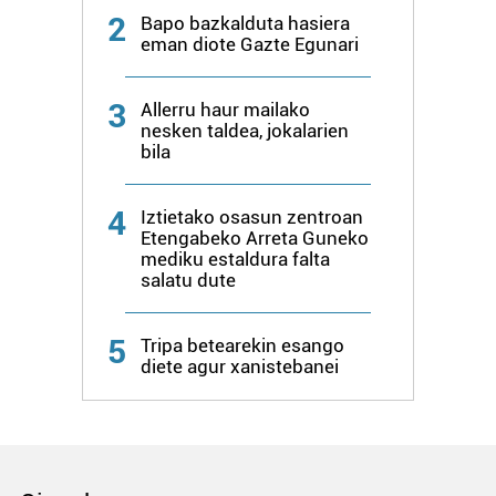
2
Bapo bazkalduta hasiera
eman diote Gazte Egunari
3
Allerru haur mailako
nesken taldea, jokalarien
bila
4
Iztietako osasun zentroan
Etengabeko Arreta Guneko
mediku estaldura falta
salatu dute
5
Tripa betearekin esango
diete agur xanistebanei