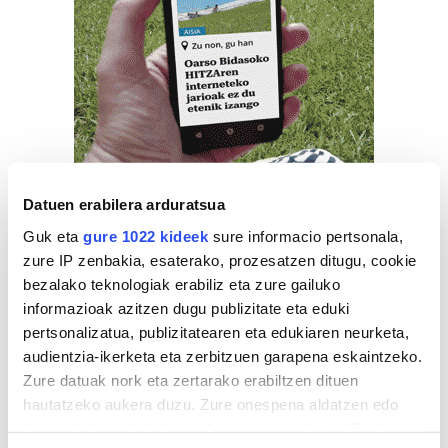
Datuen erabilera arduratsua
Guk eta
gure 1022 kideek
sure informacio pertsonala,
zure IP zenbakia, esaterako, prozesatzen ditugu, cookie
bezalako teknologiak erabiliz eta zure gailuko
informazioak azitzen dugu publizitate eta eduki
pertsonalizatua, publizitatearen eta edukiaren neurketa,
audientzia-ikerketa eta zerbitzuen garapena eskaintzeko.
Zure datuak nork eta zertarako erabiltzen dituen
hautatzeko aukera duzu. Zure onespena aldatzen edo
deuseztatzen ahal duzu edozein momentutan, Cookie