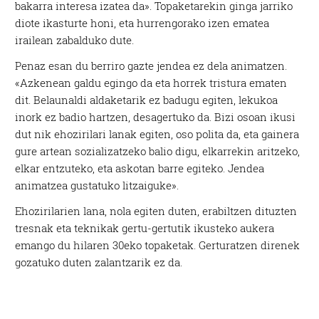
bakarra interesa izatea da». Topaketarekin ginga jarriko
diote ikasturte honi, eta hurrengorako izen ematea
irailean zabalduko dute.
Penaz esan du berriro gazte jendea ez dela animatzen.
«Azkenean galdu egingo da eta horrek tristura ematen
dit. Belaunaldi aldaketarik ez badugu egiten, lekukoa
inork ez badio hartzen, desagertuko da. Bizi osoan ikusi
dut nik ehozirilari lanak egiten, oso polita da, eta gainera
gure artean sozializatzeko balio digu, elkarrekin aritzeko,
elkar entzuteko, eta askotan barre egiteko. Jendea
animatzea gustatuko litzaiguke».
Ehozirilarien lana, nola egiten duten, erabiltzen dituzten
tresnak eta teknikak gertu-gertutik ikusteko aukera
emango du hilaren 30eko topaketak. Gerturatzen direnek
gozatuko duten zalantzarik ez da.