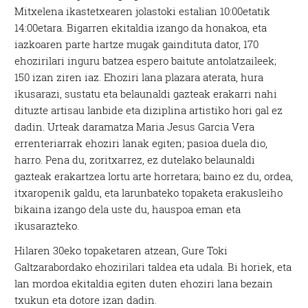
Mitxelena ikastetxearen jolastoki estalian 10:00etatik
14:00etara. Bigarren ekitaldia izango da honakoa, eta
iazkoaren parte hartze mugak gaindituta dator, 170
ehozirilari inguru batzea espero baitute antolatzaileek;
150 izan ziren iaz. Ehoziri lana plazara aterata, hura
ikusarazi, sustatu eta belaunaldi gazteak erakarri nahi
dituzte artisau lanbide eta diziplina artistiko hori gal ez
dadin. Urteak daramatza Maria Jesus Garcia Vera
errenteriarrak ehoziri lanak egiten; pasioa duela dio,
harro. Pena du, zoritxarrez, ez dutelako belaunaldi
gazteak erakartzea lortu arte horretara; baino ez du, ordea,
itxaropenik galdu, eta larunbateko topaketa erakusleiho
bikaina izango dela uste du, hauspoa eman eta
ikusarazteko.
Hilaren 30eko topaketaren atzean, Gure Toki
Galtzarabordako ehozirilari taldea eta udala. Bi horiek, eta
lan mordoa ekitaldia egiten duten ehoziri lana bezain
txukun eta dotore izan dadin.