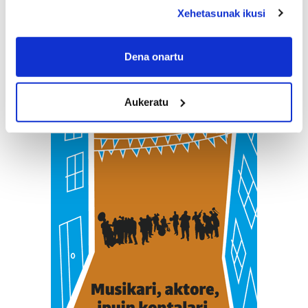
deklaraziotik edo Privacy triggerean klikatuz.
Xehetasunak ikusi
If you allow, we would also like to:
Collect information about your geographical
Dena onartu
location which can be accurate to within several
meters
Aukeratu
Identify your device by actively scanning it for
specific characteristics (fingerprinting)
Find out more about how your personal data is processed
and set your preferences in the
details section
.
Guk eta gure bazkideek zure datu pertsonalak
prozesatzen ditugu, zure IP zenbakia, besteak beste,
teknologia erabiliz, cookieak adibidez, iragarki eta eduki
pertsonalizatuak eskaintzeko, iragarkiak eta edukia
neurtzeko, jendeari buruzko informazioa biltzeko eta
produktuak garatzeko. Zure datuak nork eta zertarako
erabiltzen dituen hauta dezakezu.