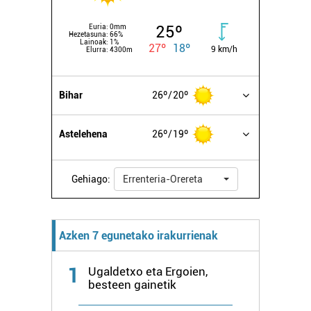
25º
Euria:
0mm
Hezetasuna:
66%
Lainoak:
1%
27º
18º
9 km/h
Elurra:
4300m
Bihar
26º
20º
Astelehena
26º
19º
Gehiago:
Errenteria-Orereta
Azken 7 egunetako irakurrienak
1
Ugaldetxo eta Ergoien,
besteen gainetik