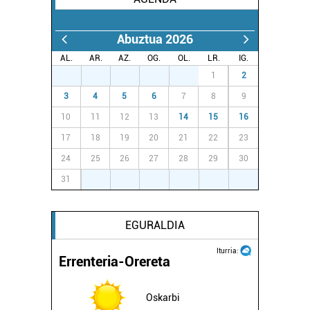
Abuztua 2026
AL.
AR.
AZ.
OG.
OL.
LR.
IG.
27
28
29
30
31
1
2
3
4
5
6
7
8
9
10
11
12
13
14
15
16
17
18
19
20
21
22
23
24
25
26
27
28
29
30
31
1
2
3
4
5
6
EGURALDIA
Iturria:
Errenteria-Orereta
Oskarbi