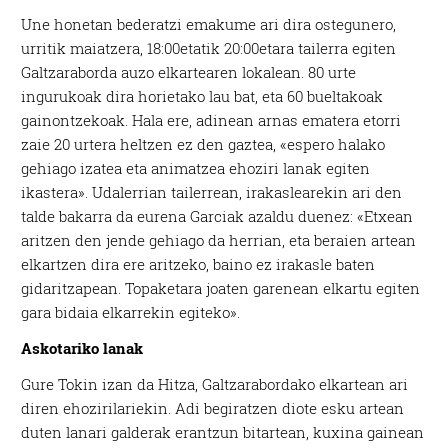
Une honetan bederatzi emakume ari dira ostegunero,
urritik maiatzera, 18:00etatik 20:00etara tailerra egiten
Galtzaraborda auzo elkartearen lokalean. 80 urte
ingurukoak dira horietako lau bat, eta 60 bueltakoak
gainontzekoak. Hala ere, adinean arnas ematera etorri
zaie 20 urtera heltzen ez den gaztea, «espero halako
gehiago izatea eta animatzea ehoziri lanak egiten
ikastera». Udalerrian tailerrean, irakaslearekin ari den
talde bakarra da eurena Garciak azaldu duenez: «Etxean
aritzen den jende gehiago da herrian, eta beraien artean
elkartzen dira ere aritzeko, baino ez irakasle baten
gidaritzapean. Topaketara joaten garenean elkartu egiten
gara bidaia elkarrekin egiteko».
Askotariko lanak
Gure Tokin izan da Hitza, Galtzarabordako elkartean ari
diren ehozirilariekin. Adi begiratzen diote esku artean
duten lanari galderak erantzun bitartean, kuxina gainean