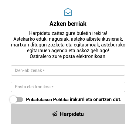
Azken berriak
Harpidetu zaitez gure buletin irekira!
Astekarko eduki nagusiak, asteko albiste ikusienak,
martxan ditugun zozketa eta egitasmoak, asteburuko
egitarauen agenda eta askoz gehiago!
Ostiralero zure posta elektronikoan.
Pribatutasun Politika
irakurri eta onartzen dut.
Harpidetu