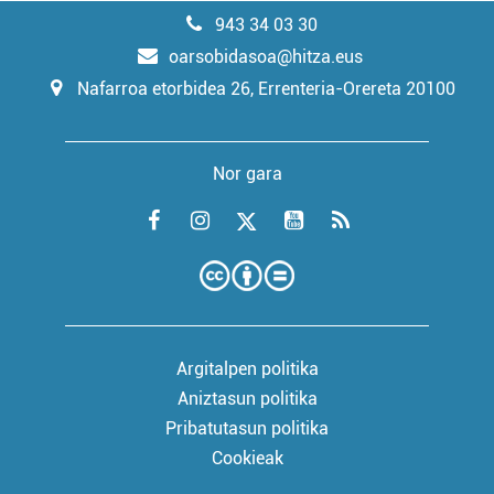
943 34 03 30
oarsobidasoa@hitza.eus
Nafarroa etorbidea 26, Errenteria-Orereta 20100
Nor gara
Argitalpen politika
Aniztasun politika
Pribatutasun politika
Cookieak