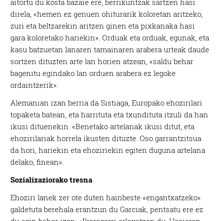
aitortu du kosta bazaie ere, berrikuntzak sartzen hasi
direla, «hemen ez genuen ohiturarik koloretan aritzeko,
zuri eta beltzarekin aritzen ginen eta pixkanaka hasi
gara koloretako hariekin». Orduak eta orduak, egunak, eta
kasu batzuetan lanaren tamainaren arabera urteak daude
sortzen dituzten arte lan horien atzean, «saldu behar
bagenitu egindako lan orduen arabera ez legoke
ordaintzerik».
Alemanian izan berria da Sistiaga, Europako ehozirilari
topaketa batean, eta harrituta eta txundituta itzuli da han
ikusi dituenekin. «Benetako artelanak ikusi ditut, eta
ehozirilariak horrela ikusten dituzte. Oso garrantzitsua
da hori, hariekin eta ehoziriekin egiten duguna artelana
delako, finean».
Sozializaziorako tresna
Ehoziri lanek zer ote duten hainbeste «engantxatzeko»
galdetuta berehala erantzun du Garciak, pentsatu ere ez