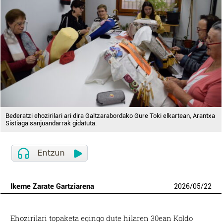
Bederatzi ehozirilari ari dira Galtzarabordako Gure Toki elkartean, Arantxa
Sistiaga sanjuandarrak gidatuta.
Ikerne Zarate Gartziarena
2026
/
05
/
22
Ehozirilari topaketa egingo dute hilaren 30ean Koldo