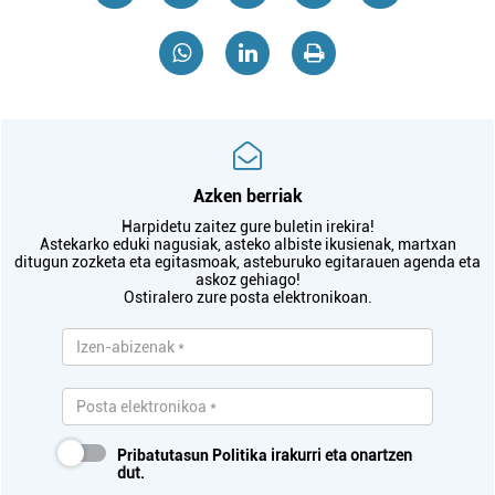
Azken berriak
Harpidetu zaitez gure buletin irekira!
Astekarko eduki nagusiak, asteko albiste ikusienak, martxan
ditugun zozketa eta egitasmoak, asteburuko egitarauen agenda eta
askoz gehiago!
Ostiralero zure posta elektronikoan.
Pribatutasun Politika
irakurri eta onartzen
dut.