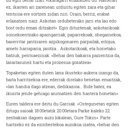
du egin behar izan: «Ikaragarri erlaxatzen du. Hasieran
ez, ikasten ari zarenean urduritu egiten zara eta gihar
tentsioa ere sortzen zidan niri. Orain, berriz, erabat
erlaxatzen naiz. Askotan ordubeterako jarri eta lau edo
bost ordu eman ditzaket». Egin dituztenak, askotarikoak:
soinekoentzako apaingarriak, paparrekoak, ohegainekoa,
baserritar jantziaren azpikogonaren parpailak, erlojua,
amets harraparia, jaiotza… Askotarikoak, eta horietako
batzuk, pentsaezinak: «Behar den bakarra pazientzia da,
lasaitasunez hartu eta prozesua gozatzea».
Topaketan egiten duten lana ikusteko aukera izango da,
baita harritzekoa ere, ederrak direlako benetan emaitzak,
«lan handia dago atzean, dedikazioa… Bide batez, ea
ikusita jende gehiago animatzen den hastera honetan».
Euren taldera ere deitu du Garciak. «Ostegunetan egiten
ditugu saioak 18:00etatik 20:00etara Parke kaleko 22.
zenbakian dagoen auzo lokalean, Gure Tokin». Parte
hartzeko ez da ezinbestekoa auzokoa izatea, «behar den