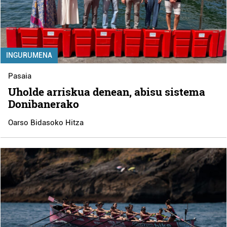
INGURUMENA
Pasaia
Uholde arriskua denean, abisu sistema
Donibanerako
Oarso Bidasoko Hitza