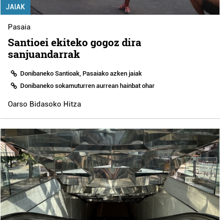
JAIAK
Pasaia
Santioei ekiteko gogoz dira
sanjuandarrak
Donibaneko Santioak, Pasaiako azken jaiak
Donibaneko sokamuturren aurrean hainbat ohar
Oarso Bidasoko Hitza