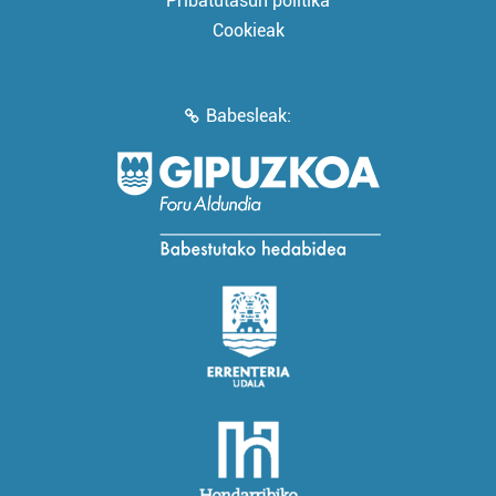
Pribatutasun politika
Cookieak
Babesleak: