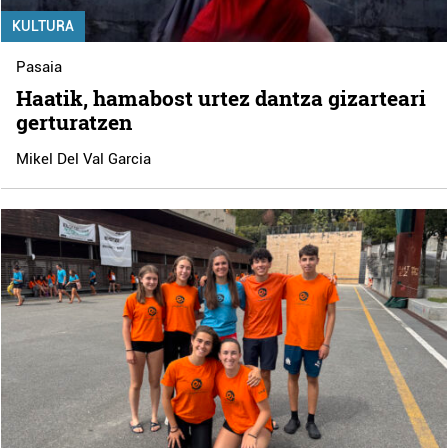
KULTURA
Pasaia
Haatik, hamabost urtez dantza gizarteari
gerturatzen
Mikel Del Val Garcia