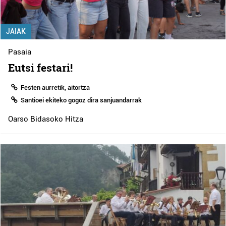
JAIAK
Pasaia
Eutsi festari!
Festen aurretik, aitortza
Santioei ekiteko gogoz dira sanjuandarrak
Oarso Bidasoko Hitza