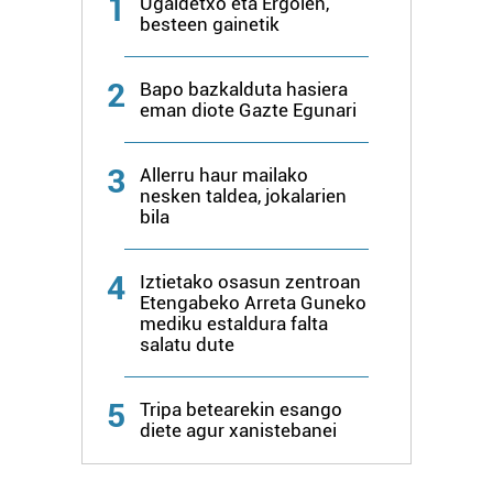
1
Ugaldetxo eta Ergoien,
besteen gainetik
2
Bapo bazkalduta hasiera
eman diote Gazte Egunari
3
Allerru haur mailako
nesken taldea, jokalarien
bila
4
Iztietako osasun zentroan
Etengabeko Arreta Guneko
mediku estaldura falta
salatu dute
5
Tripa betearekin esango
diete agur xanistebanei