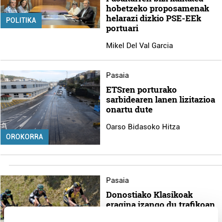
hobetzeko proposamenak
helarazi dizkio PSE-EEk
POLITIKA
portuari
Mikel Del Val Garcia
Pasaia
ETSren porturako
sarbidearen lanen lizitazioa
onartu dute
Oarso Bidasoko Hitza
OROKORRA
Pasaia
Donostiako Klasikoak
eragina izango du trafikoan
Mikel Del Val Garcia