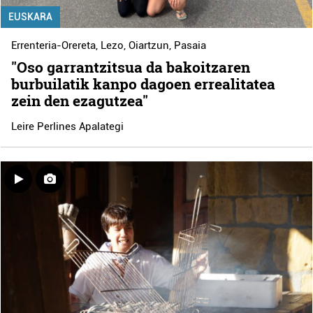
EUSKARA
Errenteria-Orereta
,
Lezo
,
Oiartzun
,
Pasaia
"Oso garrantzitsua da bakoitzaren
burbuilatik kanpo dagoen errealitatea
zein den ezagutzea"
Leire Perlines Apalategi