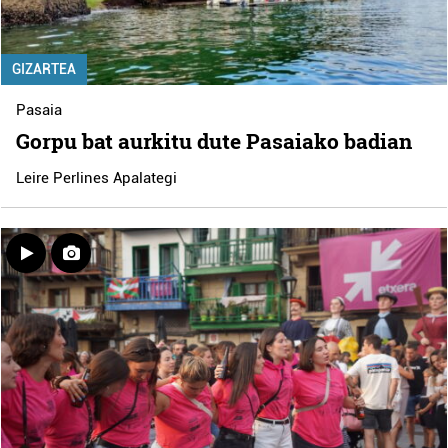
GIZARTEA
Pasaia
Gorpu bat aurkitu dute Pasaiako badian
Leire Perlines Apalategi