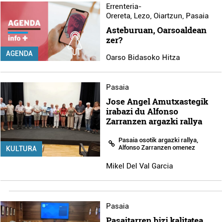
Errenteria-
Orereta
,
Lezo
,
Oiartzun
,
Pasaia
Asteburuan, Oarsoaldean
zer?
AGENDA
Oarso Bidasoko Hitza
Pasaia
Jose Angel Amutxastegik
irabazi du Alfonso
Zarranzen argazki rallya
Pasaia osotik argazki rallya,
Alfonso Zarranzen omenez
KULTURA
Mikel Del Val Garcia
Pasaia
Pasaitarren bizi kalitatea