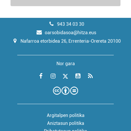
943 34 03 30
oarsobidasoa@hitza.eus
Nafarroa etorbidea 26, Errenteria-Orereta 20100
Nor gara
Argitalpen politika
Aniztasun politika