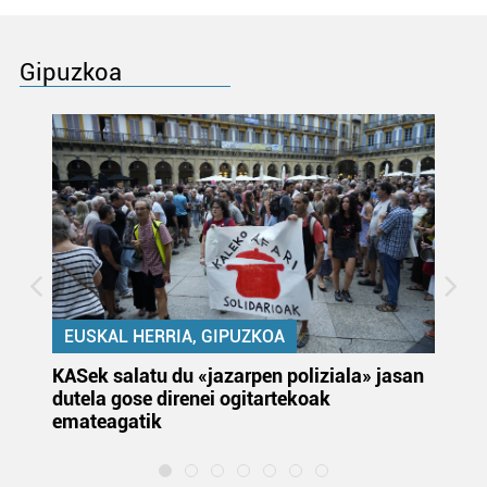
Gipuzkoa
EUSKAL HERRIA, GIPUZKOA
KASek salatu du «jazarpen poliziala» jasan
Pa
dutela gose direnei ogitartekoak
da
emateagatik
«s