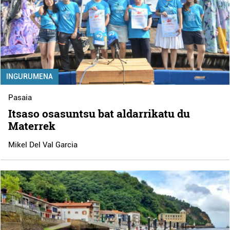
INGURUMENA
Pasaia
Itsaso osasuntsu bat aldarrikatu du
Materrek
Mikel Del Val Garcia