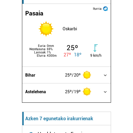
Iturria:
Pasaia
Oskarbi
25º
Euria:
0mm
Hezetasuna:
69%
Lainoak:
1%
27º
18º
9 km/h
Elurra:
4300m
Bihar
25º
20º
Astelehena
25º
19º
Azken 7 egunetako irakurrienak