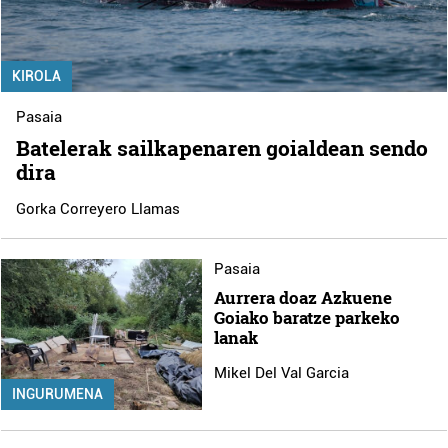
KIROLA
Pasaia
Batelerak sailkapenaren goialdean sendo
dira
Gorka Correyero Llamas
Pasaia
Aurrera doaz Azkuene
Goiako baratze parkeko
lanak
Mikel Del Val Garcia
INGURUMENA