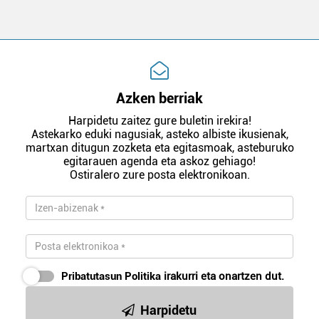
Azken berriak
Harpidetu zaitez gure buletin irekira!
Astekarko eduki nagusiak, asteko albiste ikusienak,
martxan ditugun zozketa eta egitasmoak, asteburuko
egitarauen agenda eta askoz gehiago!
Ostiralero zure posta elektronikoan.
Pribatutasun Politika
irakurri eta onartzen dut.
Harpidetu