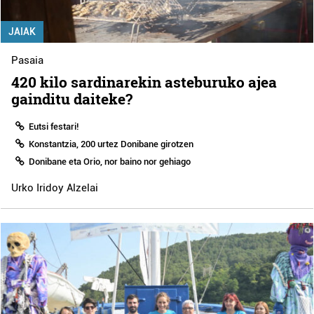
JAIAK
Pasaia
420 kilo sardinarekin asteburuko ajea
gainditu daiteke?
Eutsi festari!
Konstantzia, 200 urtez Donibane girotzen
Donibane eta Orio, nor baino nor gehiago
Urko Iridoy Alzelai