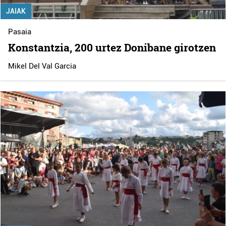
JAIAK
Pasaia
Konstantzia, 200 urtez Donibane girotzen
Mikel Del Val Garcia