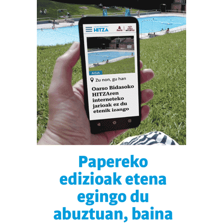
datuen atalean. Edozein unetan alda edo ken dezakezu
zure baimena Cookieen adierazpenean.
Webgune honek cookie propioak eta hirugarrenen cookie-
fitxategiak erabiltzen ditu. Zure esperientzia eta
zerbitzuak hobetzeko asmoz, cookie teknologiaz
baliatzen gara. Ohar hau onartuz gero, teknologia hori
erabiltzeko baimen esplizitua ematen diguzu.
Gehiago
irakurri