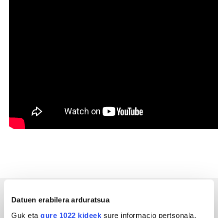
Datuen erabilera arduratsua
Gipuzkoa
Guk eta
gure 1022 kideek
sure informacio pertsonala,