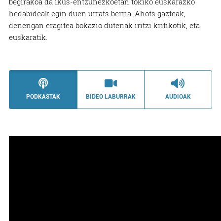
begirakoa da ikus-entzunezkoetan tokiko euskarazko
hedabideak egin duen urrats berria. Ahots gazteak,
denengan eragitea bokazio dutenak iritzi kritikotik, eta
euskaratik.
PODKASTAK
BIDEO LABURRAK
AUDIOAK