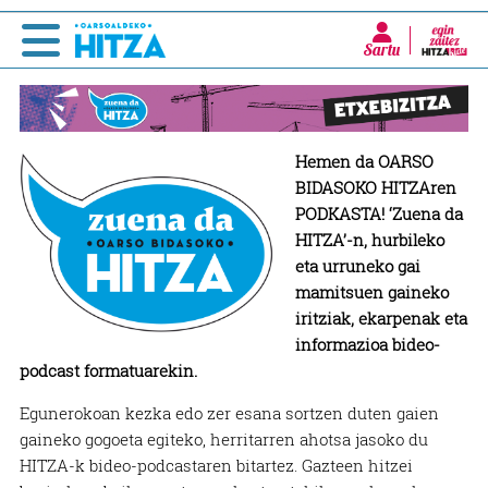
Sartu
Hemen da OARSO
BIDASOKO HITZAren
PODKASTA! ‘Zuena da
HITZA’-n, hurbileko
eta urruneko gai
mamitsuen gaineko
iritziak, ekarpenak eta
informazioa bideo-
podcast formatuarekin.
Egunerokoan kezka edo zer esana sortzen duten gaien
gaineko gogoeta egiteko, herritarren ahotsa jasoko du
HITZA-k bideo-podcastaren bitartez. Gazteen hitzei