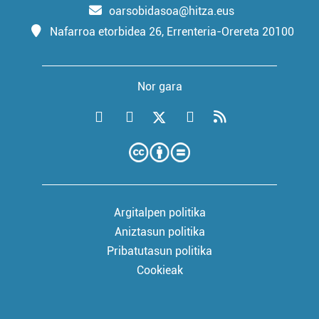
oarsobidasoa@hitza.eus
Webgune honek cookie propioak eta hirugarrenen cookie-
Nafarroa etorbidea 26, Errenteria-Orereta 20100
fitxategiak erabiltzen ditu. Zure esperientzia eta
zerbitzuak hobetzeko asmoz, cookie teknologiaz
baliatzen gara. Ohar hau onartuz gero, teknologia hori
Nor gara
erabiltzeko baimen esplizitua ematen diguzu.
Gehiago
irakurri
Argitalpen politika
Aniztasun politika
Pribatutasun politika
Cookieak