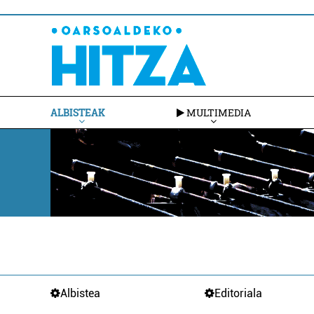
ALBISTEAK
MULTIMEDIA
Albistea
Editoriala