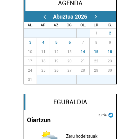
AGENDA
Abuztua 2026
AL.
AR.
AZ.
OG.
OL.
LR.
IG.
27
28
29
30
31
1
2
3
4
5
6
7
8
9
10
11
12
13
14
15
16
17
18
19
20
21
22
23
24
25
26
27
28
29
30
31
1
2
3
4
5
6
EGURALDIA
Iturria:
Oiartzun
Zeru hodeitsuak