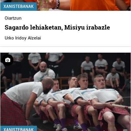
XANISTEBANAK
Oiartzun
Sagardo lehiaketan, Misiyu irabazle
Urko Iridoy Alzelai
XANISTEBANAK