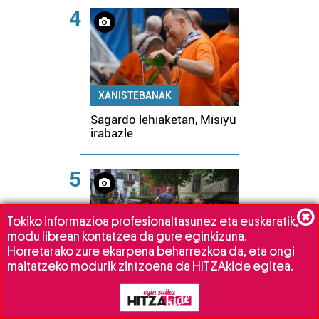
4
XANISTEBANAK
Sagardo lehiaketan, Misiyu
irabazle
5
Tokiko informazioa profesionaltasunez eta euskaratik,
modu librean kontatzea da gure eginkizuna.
Horretarako zure ekarpena beharrezkoa da, eta ongi
XANISTEBANAK
maitatzeko modurik zintzoena da HITZAkide egitea.
Feminismoaren egun
handian ez da jana eta
edana falta izan