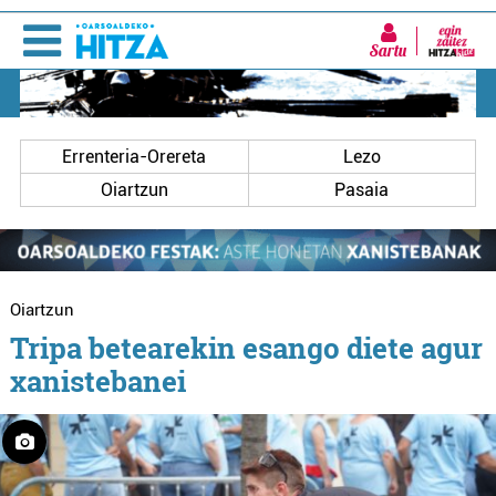
Sartu
Errenteria-Orereta
Lezo
Oiartzun
Pasaia
Oiartzun
Tripa betearekin esango diete agur
xanistebanei