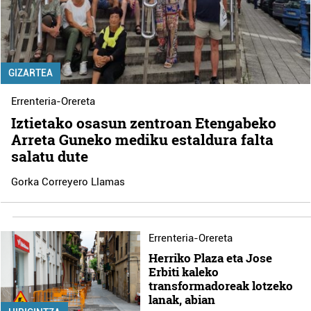
GIZARTEA
Errenteria-Orereta
Iztietako osasun zentroan Etengabeko
Arreta Guneko mediku estaldura falta
salatu dute
Gorka Correyero Llamas
Errenteria-Orereta
Herriko Plaza eta Jose
Erbiti kaleko
transformadoreak lotzeko
lanak, abian