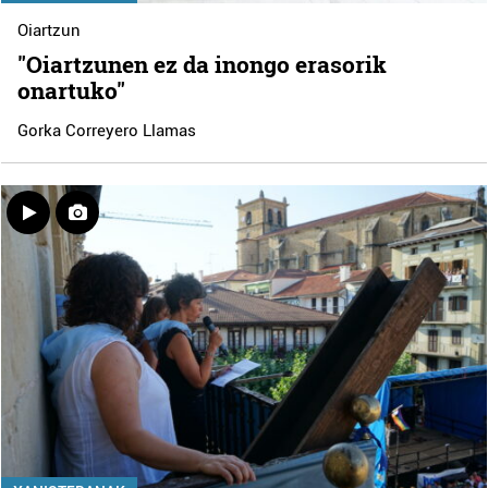
Oiartzun
"Oiartzunen ez da inongo erasorik
onartuko"
Gorka Correyero Llamas