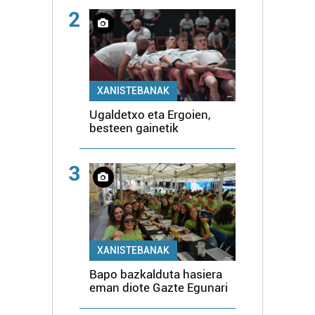
2
XANISTEBANAK
Ugaldetxo eta Ergoien,
besteen gainetik
3
XANISTEBANAK
Bapo bazkalduta hasiera
eman diote Gazte Egunari