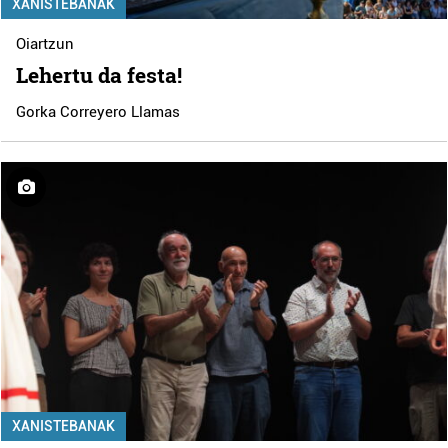
XANISTEBANAK
Oiartzun
Lehertu da festa!
Gorka Correyero Llamas
XANISTEBANAK