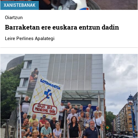
XANISTEBANAK
Oiartzun
Barraketan ere euskara entzun dadin
Leire Perlines Apalategi