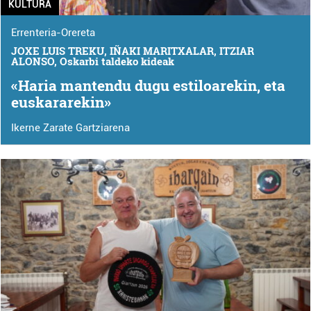
KULTURA
Errenteria-Orereta
JOXE LUIS TREKU, IÑAKI MARITXALAR, ITZIAR
ALONSO, Oskarbi taldeko kideak
«Haria mantendu dugu estiloarekin, eta
euskararekin»
Ikerne Zarate Gartziarena