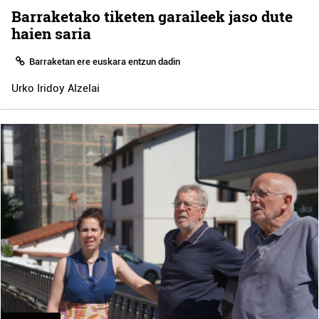
Barraketako tiketen garaileek jaso dute
haien saria
Barraketan ere euskara entzun dadin
Urko Iridoy Alzelai