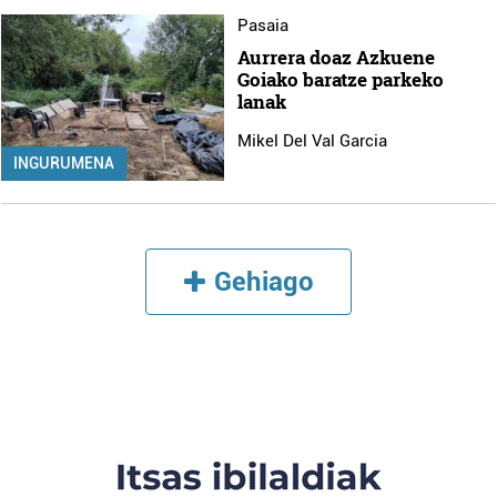
irakurri
Pasaia
Aurrera doaz Azkuene
Goiako baratze parkeko
lanak
Mikel Del Val Garcia
INGURUMENA
Gehiago