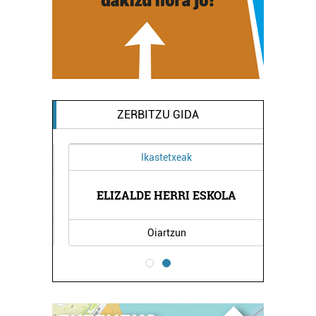
ZERBITZU GIDA
Ikastetxeak
 -
EG
ELIZALDE HERRI ESKOLA
Oiartzun