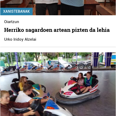
XANISTEBANAK
Oiartzun
Herriko sagardoen artean pizten da lehia
Urko Iridoy Alzelai