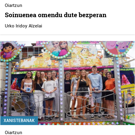
Oiartzun
Soinuenea omendu dute bezperan
Urko Iridoy Alzelai
XANISTEBANAK
Oiartzun