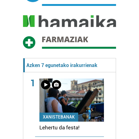
Azken 7 egunetako irakurrienak
1
XANISTEBANAK
Lehertu da festa!