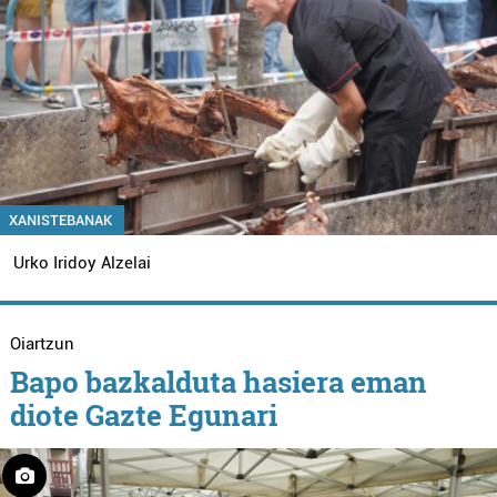
XANISTEBANAK
Urko Iridoy Alzelai
Oiartzun
Bapo bazkalduta hasiera eman
diote Gazte Egunari