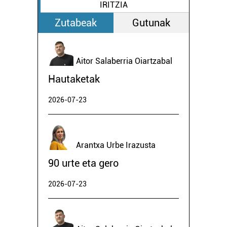
IRITZIA
Zutabeak
Gutunak
Aitor Salaberria Oiartzabal
Hautaketak
2026-07-23
Arantxa Urbe Irazusta
90 urte eta gero
2026-07-23