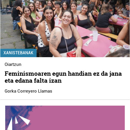
XANISTEBANAK
Oiartzun
Feminismoaren egun handian ez da jana
eta edana falta izan
Gorka Correyero Llamas