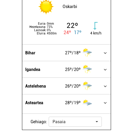
Oskarbi
22º
Euria:
0mm
Hezetasuna:
73%
Lainoak:
0%
24º
17º
4 km/h
Elurra:
4500m
Bihar
27º
18º
Igandea
25º
20º
Astelehena
26º
20º
Asteartea
28º
19º
Gehiago:
Pasaia