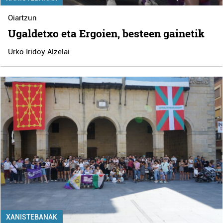
Oiartzun
Ugaldetxo eta Ergoien, besteen gainetik
Urko Iridoy Alzelai
XANISTEBANAK