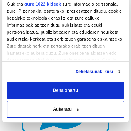
Guk eta
gure 1022 kideek
sure informacio pertsonala,
zure IP zenbakia, esaterako, prozesatzen ditugu, cookie
bezalako teknologiak erabiliz eta zure gailuko
informazioak azitzen dugu publizitate eta eduki
pertsonalizatua, publizitatearen eta edukiaren neurketa,
audientzia-ikerketa eta zerbitzuen garapena eskaintzeko.
Zure datuak nork eta zertarako erabiltzen dituen
hautatzeko aukera duzu. Zure onespena aldatzen edo
deuseztatzen ahal duzu edozein momentutan, Cookie
deklaraziotik edo Privacy triggerean klikatuz.
Xehetasunak ikusi
If you allow, we would also like to:
Collect information about your geographical
Dena onartu
location which can be accurate to within several
meters
Aukeratu
Identify your device by actively scanning it for
specific characteristics (fingerprinting)
Find out more about how your personal data is processed