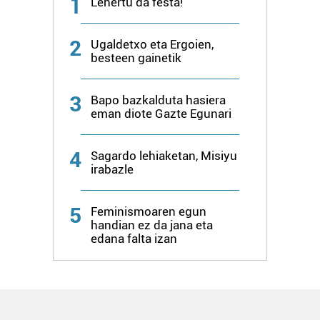
1
Lehertu da festa!
2
Ugaldetxo eta Ergoien,
besteen gainetik
3
Bapo bazkalduta hasiera
eman diote Gazte Egunari
4
Sagardo lehiaketan, Misiyu
irabazle
5
Feminismoaren egun
handian ez da jana eta
edana falta izan