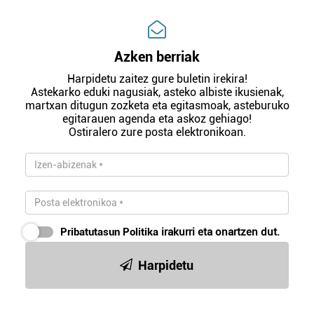
Azken berriak
Harpidetu zaitez gure buletin irekira!
Astekarko eduki nagusiak, asteko albiste ikusienak,
martxan ditugun zozketa eta egitasmoak, asteburuko
egitarauen agenda eta askoz gehiago!
Ostiralero zure posta elektronikoan.
Pribatutasun Politika
irakurri eta onartzen dut.
Harpidetu