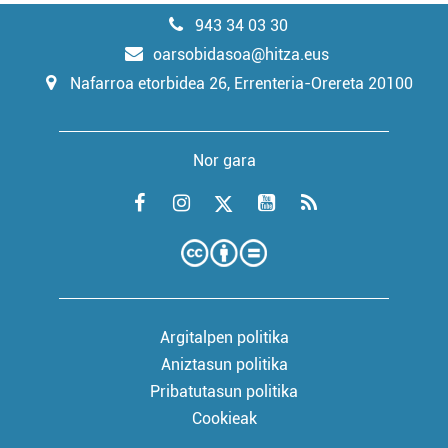
943 34 03 30
oarsobidasoa@hitza.eus
Nafarroa etorbidea 26, Errenteria-Orereta 20100
Nor gara
Argitalpen politika
Aniztasun politika
Pribatutasun politika
Cookieak