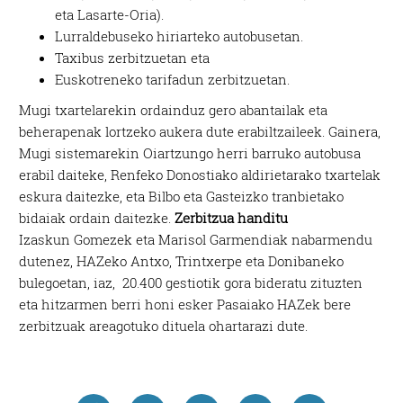
eta Lasarte-Oria).
Lurraldebuseko hiriarteko autobusetan.
Taxibus zerbitzuetan eta
Euskotreneko tarifadun zerbitzuetan.
Mugi txartelarekin ordainduz gero abantailak eta
beherapenak lortzeko aukera dute erabiltzaileek. Gainera,
Mugi sistemarekin Oiartzungo herri barruko autobusa
erabil daiteke, Renfeko Donostiako aldirietarako txartelak
eskura daitezke, eta Bilbo eta Gasteizko tranbietako
bidaiak ordain daitezke.
Zerbitzua handitu
Izaskun Gomezek eta Marisol Garmendiak nabarmendu
dutenez, HAZeko Antxo, Trintxerpe eta Donibaneko
bulegoetan, iaz, 20.400 gestiotik gora bideratu zituzten
eta hitzarmen berri honi esker Pasaiako HAZek bere
zerbitzuak areagotuko dituela ohartarazi dute.