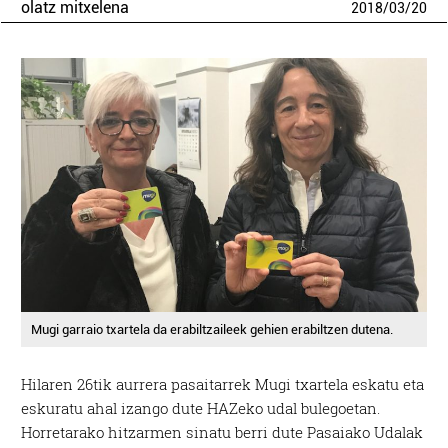
olatz mitxelena
2018
/
03
/
20
Mugi garraio txartela da erabiltzaileek gehien erabiltzen dutena.
Hilaren 26tik aurrera pasaitarrek Mugi txartela eskatu eta
eskuratu ahal izango dute HAZeko udal bulegoetan.
Horretarako hitzarmen sinatu berri dute Pasaiako Udalak