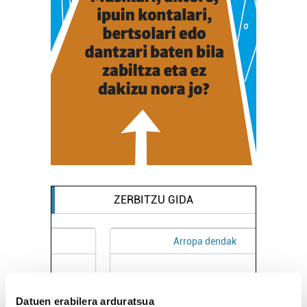
ZERBITZU GIDA
Arropa dendak
A
ROSMI ARROPA DENDA
Datuen erabilera arduratsua