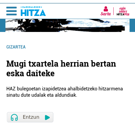
Sartu
GIZARTEA
Mugi txartela herrian bertan
eska daiteke
HAZ bulegoetan izapidetzea ahalbidetzeko hitzarmena
sinatu dute udalak eta aldundiak.