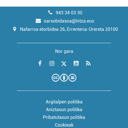
943 34 03 30
oarsobidasoa@hitza.eus
Nafarroa etorbidea 26, Errenteria-Orereta 20100
Nor gara
Argitalpen politika
Aniztasun politika
Pribatutasun politika
Cookieak