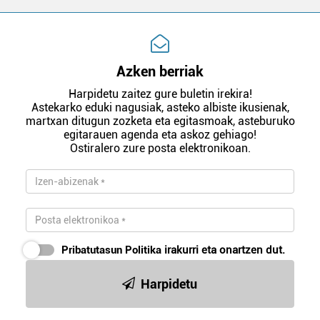
Azken berriak
Harpidetu zaitez gure buletin irekira!
Astekarko eduki nagusiak, asteko albiste ikusienak,
martxan ditugun zozketa eta egitasmoak, asteburuko
egitarauen agenda eta askoz gehiago!
Ostiralero zure posta elektronikoan.
Pribatutasun Politika
irakurri eta onartzen dut.
Harpidetu