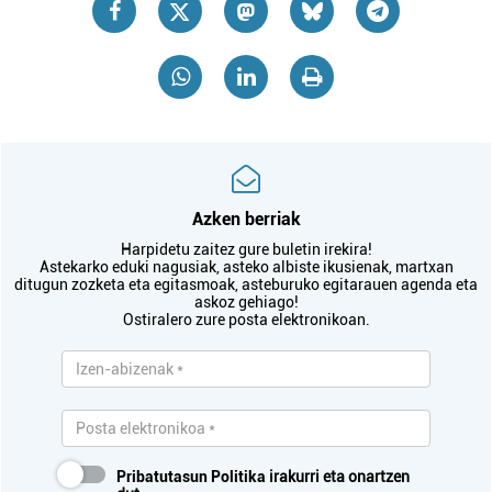
Azken berriak
Harpidetu zaitez gure buletin irekira!
Astekarko eduki nagusiak, asteko albiste ikusienak, martxan
ditugun zozketa eta egitasmoak, asteburuko egitarauen agenda eta
askoz gehiago!
Ostiralero zure posta elektronikoan.
Pribatutasun Politika
irakurri eta onartzen