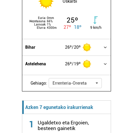
Oskarbi
25º
Euria:
0mm
Hezetasuna:
66%
Lainoak:
1%
27º
18º
9 km/h
Elurra:
4300m
Bihar
26º
20º
Astelehena
26º
19º
Gehiago:
Errenteria-Orereta
Azken 7 egunetako irakurrienak
1
Ugaldetxo eta Ergoien,
besteen gainetik