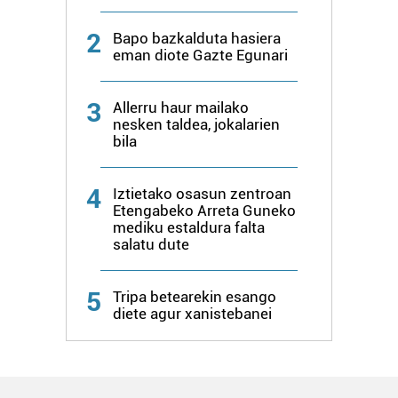
2
Bapo bazkalduta hasiera
eman diote Gazte Egunari
3
Allerru haur mailako
nesken taldea, jokalarien
bila
4
Iztietako osasun zentroan
Etengabeko Arreta Guneko
mediku estaldura falta
salatu dute
5
Tripa betearekin esango
diete agur xanistebanei