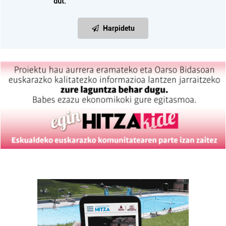
dut.
Harpidetu