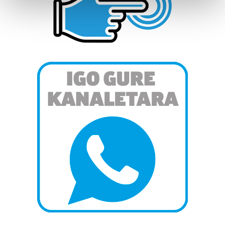
and set your preferences in the
details section
.
Guk eta gure bazkideek zure datu pertsonalak
prozesatzen ditugu, zure IP zenbakia, besteak beste,
teknologia erabiliz, cookieak adibidez, iragarki eta eduki
pertsonalizatuak eskaintzeko, iragarkiak eta edukia
neurtzeko, jendeari buruzko informazioa biltzeko eta
produktuak garatzeko. Zure datuak nork eta zertarako
erabiltzen dituen hauta dezakezu.
Bazkide batzuek ez dizute baimenik eskatzen, eta beren
interes komertzial legitimoetan babesten dira. Ikusi gure
bazkideen zerrenda, beren ustez zein helburutarako
duten interes legitimoa eta horren aurka nola egin
dezakezun ikusteko.
Lortu zure datu pertsonalak prozesatzeko moduari
buruzko informazio gehiago eta ezarri zure lehentasunak
datuen atalean. Edozein unetan alda edo ken dezakezu