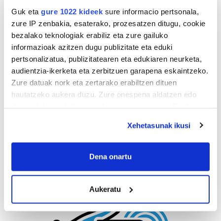
Errenteria-Orereta
Guk eta
gure 1022 kideek
sure informacio pertsonala,
zure IP zenbakia, esaterako, prozesatzen ditugu, cookie
bezalako teknologiak erabiliz eta zure gailuko
informazioak azitzen dugu publizitate eta eduki
pertsonalizatua, publizitatearen eta edukiaren neurketa,
audientzia-ikerketa eta zerbitzuen garapena eskaintzeko.
Zure datuak nork eta zertarako erabiltzen dituen
hautatzeko aukera duzu. Zure onespena aldatzen edo
deuseztatzen ahal duzu edozein momentutan, Cookie
deklaraziotik edo Privacy triggerean klikatuz.
Xehetasunak ikusi
If you allow, we would also like to:
Collect information about your geographical
Dena onartu
location which can be accurate to within several
meters
Aukeratu
Identify your device by actively scanning it for
specific characteristics (fingerprinting)
Find out more about how your personal data is processed