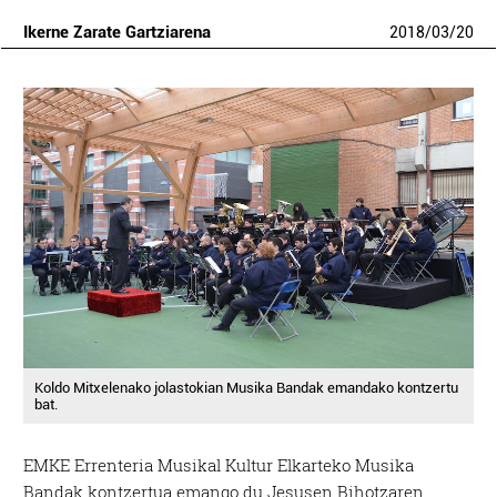
Ikerne Zarate Gartziarena
2018
/
03
/
20
Koldo Mitxelenako jolastokian Musika Bandak emandako kontzertu
bat.
EMKE Errenteria Musikal Kultur Elkarteko Musika
Bandak kontzertua emango du Jesusen Bihotzaren