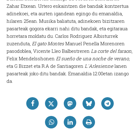
Zahar Etxean. Urtero eskaintzen die bandak kontzertua
adinekoei, eta aurten igandean egingo du emanaldia,
hilaren 25ean. Musika baliatuta, adinekoen bizitzaren
pasarteak gogora ekarri nahi ditu bandak, eta egitaraua
horretara moldatu du. Carlos Rodriguez Albisturrek
zuzenduta,
El gato Montes
Manuel Penella Morenoren
pasodoblea, Vicente Lleo Balbestreren
La corte del faraon
,
Felix Mendelsshonen
El sueño de una noche de verano
,
eta G Bizzet eta R.A de Santiagoren
L´Arlesienne
lanen
pasarteak joko ditu bandak. Emanaldia 12:00etan izango
da.