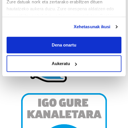
Zure datuak nork eta zertarako erabiltzen dituen
hautatzeko aukera duzu. Zure onespena aldatzen edo
deuseztatzen ahal duzu edozein momentutan, Cookie
deklaraziotik edo Privacy triggerean klikatuz.
Xehetasunak ikusi
If you allow, we would also like to:
Collect information about your geographical
Dena onartu
location which can be accurate to within several
meters
Aukeratu
Identify your device by actively scanning it for
specific characteristics (fingerprinting)
Find out more about how your personal data is processed
and set your preferences in the
details section
.
Guk eta gure bazkideek zure datu pertsonalak
prozesatzen ditugu, zure IP zenbakia, besteak beste,
teknologia erabiliz, cookieak adibidez, iragarki eta eduki
pertsonalizatuak eskaintzeko, iragarkiak eta edukia
neurtzeko, jendeari buruzko informazioa biltzeko eta