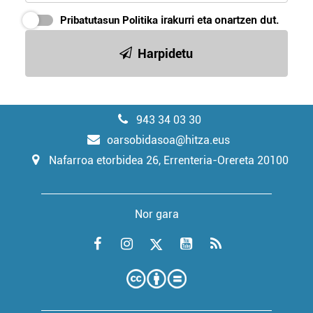
Pribatutasun Politika
irakurri eta onartzen dut.
Harpidetu
943 34 03 30
oarsobidasoa@hitza.eus
Nafarroa etorbidea 26, Errenteria-Orereta 20100
Nor gara