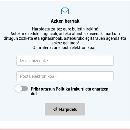
Azken berriak
Harpidetu zaitez gure buletin irekira!
Astekarko eduki nagusiak, asteko albiste ikusienak, martxan
ditugun zozketa eta egitasmoak, asteburuko egitarauen agenda eta
askoz gehiago!
Ostiralero zure posta elektronikoan.
Pribatutasun Politika
irakurri eta onartzen
dut.
Harpidetu