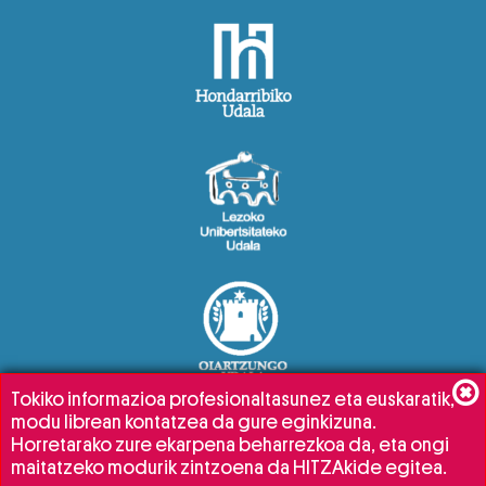
Tokiko informazioa profesionaltasunez eta euskaratik,
modu librean kontatzea da gure eginkizuna.
Horretarako zure ekarpena beharrezkoa da, eta ongi
maitatzeko modurik zintzoena da HITZAkide egitea.