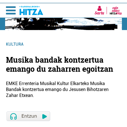
Sartu
KULTURA
Musika bandak kontzertua
emango du zaharren egoitzan
EMKE Errenteria Musikal Kultur Elkarteko Musika
Bandak kontzertua emango du Jesusen Bihotzaren
Zahar Etxean.