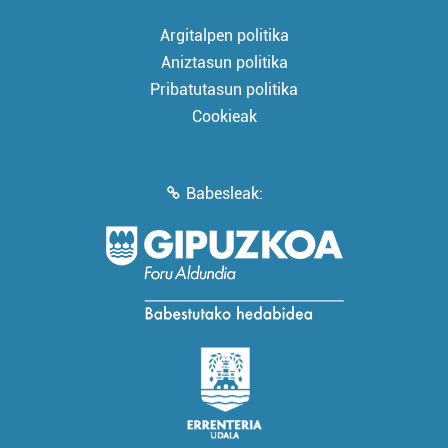
Argitalpen politika
Aniztasun politika
Pribatutasun politika
Cookieak
Babesleak: