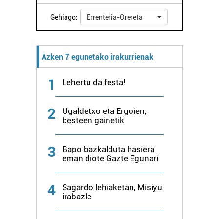
Gehiago:
Errenteria-Orereta
Azken 7 egunetako irakurrienak
1
Lehertu da festa!
2
Ugaldetxo eta Ergoien,
besteen gainetik
3
Bapo bazkalduta hasiera
eman diote Gazte Egunari
4
Sagardo lehiaketan, Misiyu
irabazle