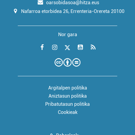
oarsobidasoa@hitza.eus
Nafarroa etorbidea 26, Errenteria-Orereta 20100
Nor gara
Argitalpen politika
Aniztasun politika
Pribatutasun politika
Cookieak