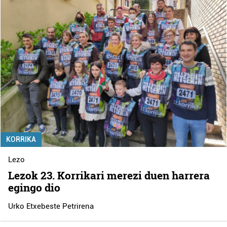
KORRIKA
Lezo
Lezok 23. Korrikari merezi duen harrera
egingo dio
Urko Etxebeste Petrirena