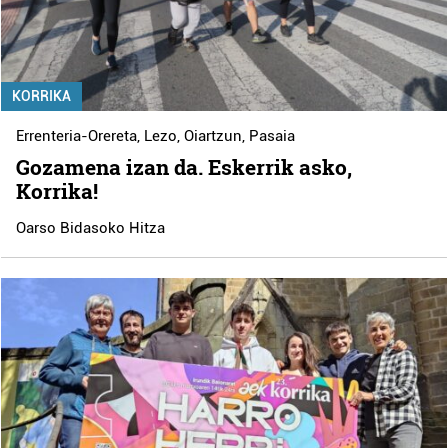
KORRIKA
Errenteria-Orereta
,
Lezo
,
Oiartzun
,
Pasaia
Gozamena izan da. Eskerrik asko,
Korrika!
Oarso Bidasoko Hitza