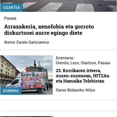
GIZARTEA
Pasaia
Arrazakeria, xenofobia eta gorroto
diskurtsoei aurre egingo diete
Ikerne Zarate Gartziarena
Errenteria-
Orereta
,
Lezo
,
Oiartzun
,
Pasaia
23. Korrikaren irteera,
zuzen-zuzenean, HITZAn
eta Hamaika Telebistan
Oarso Bidasoko Hitza
KORRIKA