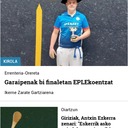
KIROLA
Errenteria-Orereta
Garaipenak bi finaletan EPLEkoentzat
Ikerne Zarate Gartziarena
Oiartzun
Giriziak, Antxin Ezkerra
zenari: "Eskerrik asko