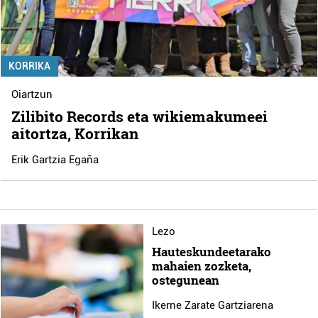
KORRIKA
Oiartzun
Zilibito Records eta wikiemakumeei
aitortza, Korrikan
Erik Gartzia Egaña
Lezo
Hauteskundeetarako
mahaien zozketa,
ostegunean
Ikerne Zarate Gartziarena