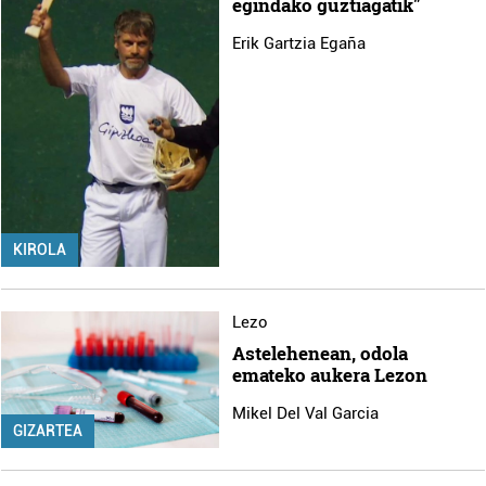
egindako guztiagatik"
Erik Gartzia Egaña
KIROLA
Lezo
Astelehenean, odola
emateko aukera Lezon
Mikel Del Val Garcia
GIZARTEA