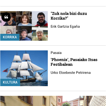
"Zuk nola bizi duzu
Korrika?"
Erik Gartzia Egaña
KORRIKA
Pasaia
'Phoenix', Pasaiako Itsas
Festibalean
Urko Etxebeste Petrirena
KULTURA