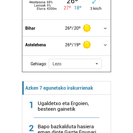
26º
Hezetasuna:
69%
Lainoak:
5%
27º
18º
3 km/h
Elurra:
4200m
Bihar
26º
20º
Astelehena
26º
19º
Gehiago:
Lezo
Azken 7 egunetako irakurrienak
1
Ugaldetxo eta Ergoien,
besteen gainetik
2
Bapo bazkalduta hasiera
eman diote Gazte Egunari