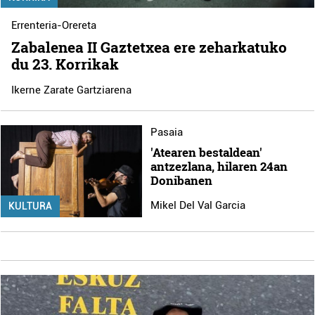
Errenteria-Orereta
Zabalenea II Gaztetxea ere zeharkatuko
du 23. Korrikak
Ikerne Zarate Gartziarena
Pasaia
'Atearen bestaldean'
antzezlana, hilaren 24an
Donibanen
Mikel Del Val Garcia
KULTURA