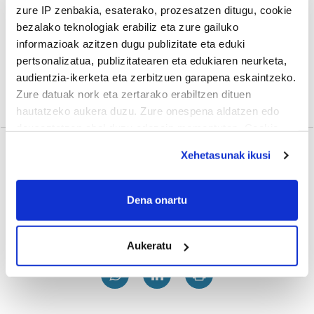
zure IP zenbakia, esaterako, prozesatzen ditugu, cookie
bezalako teknologiak erabiliz eta zure gailuko
informazioak azitzen dugu publizitate eta eduki
pertsonalizatua, publizitatearen eta edukiaren neurketa,
audientzia-ikerketa eta zerbitzuen garapena eskaintzeko.
Zure datuak nork eta zertarako erabiltzen dituen
hautatzeko aukera duzu. Zure onespena aldatzen edo
deuseztatzen ahal duzu edozein momentutan, Cookie
deklaraziotik edo Privacy triggerean klikatuz.
Xehetasunak ikusi
Gehiago
If you allow, we would also like to:
Collect information about your geographical
Dena onartu
location which can be accurate to within several
meters
Aukeratu
Identify your device by actively scanning it for
specific characteristics (fingerprinting)
Find out more about how your personal data is processed
and set your preferences in the
details section
.