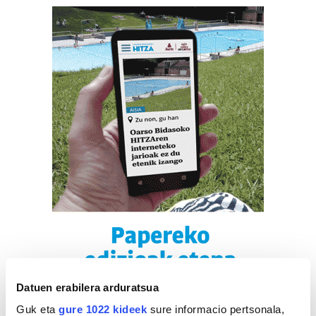
Datuen erabilera arduratsua
Guk eta
gure 1022 kideek
sure informacio pertsonala,