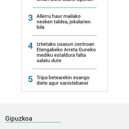
3
Allerru haur mailako
nesken taldea, jokalarien
bila
4
Iztietako osasun zentroan
Etengabeko Arreta Guneko
mediku estaldura falta
salatu dute
5
Tripa betearekin esango
diete agur xanistebanei
Gipuzkoa