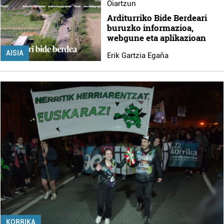
Oiartzun
Arditurriko Bide Berdeari
buruzko informazioa,
webgune eta aplikazioan
AISIA
Erik Gartzia Egaña
KORRIKA