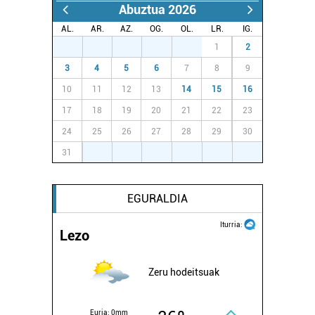
Abuztua 2026
AL.
AR.
AZ.
OG.
OL.
LR.
IG.
27
28
29
30
31
1
2
3
4
5
6
7
8
9
10
11
12
13
14
15
16
17
18
19
20
21
22
23
24
25
26
27
28
29
30
31
1
2
3
4
5
6
EGURALDIA
Iturria:
Lezo
Zeru hodeitsuak
Euria:
0mm