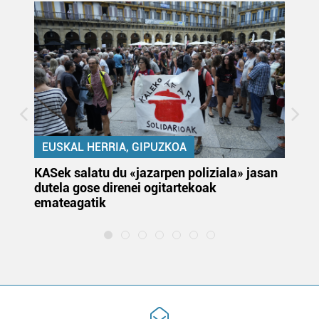
EUSKAL HERRIA, GIPUZKOA
KASek salatu du «jazarpen poliziala» jasan
Pa
dutela gose direnei ogitartekoak
da
emateagatik
«s