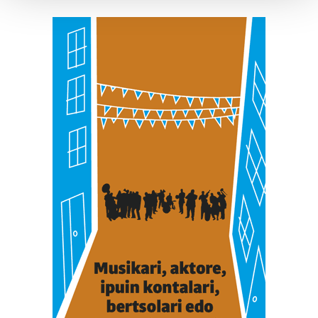
Guk eta gure bazkideek zure datu pertsonalak
prozesatzen ditugu, zure IP zenbakia, besteak beste,
teknologia erabiliz, cookieak adibidez, iragarki eta eduki
pertsonalizatuak eskaintzeko, iragarkiak eta edukia
neurtzeko, jendeari buruzko informazioa biltzeko eta
produktuak garatzeko. Zure datuak nork eta zertarako
erabiltzen dituen hauta dezakezu.
Bazkide batzuek ez dizute baimenik eskatzen, eta beren
interes komertzial legitimoetan babesten dira. Ikusi gure
bazkideen zerrenda, beren ustez zein helburutarako
duten interes legitimoa eta horren aurka nola egin
dezakezun ikusteko.
Lortu zure datu pertsonalak prozesatzeko moduari
buruzko informazio gehiago eta ezarri zure lehentasunak
datuen atalean. Edozein unetan alda edo ken dezakezu
zure baimena Cookieen adierazpenean.