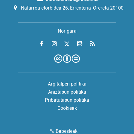
Nafarroa etorbidea 26, Errenteria-Orereta 20100
Nor gara
Argitalpen politika
Aniztasun politika
Pribatutasun politika
Cookieak
Babesleak: