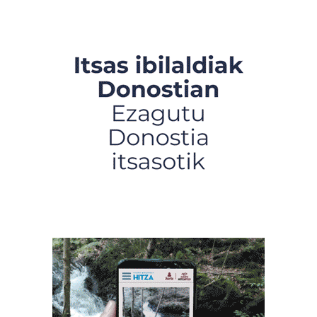
interes komertzial legitimoetan babesten dira. Ikusi gure
bazkideen zerrenda, beren ustez zein helburutarako
duten interes legitimoa eta horren aurka nola egin
dezakezun ikusteko.
Lortu zure datu pertsonalak prozesatzeko moduari
buruzko informazio gehiago eta ezarri zure lehentasunak
datuen atalean. Edozein unetan alda edo ken dezakezu
zure baimena Cookieen adierazpenean.
Webgune honek cookie propioak eta hirugarrenen cookie-
fitxategiak erabiltzen ditu. Zure esperientzia eta
zerbitzuak hobetzeko asmoz, cookie teknologiaz
baliatzen gara. Ohar hau onartuz gero, teknologia hori
erabiltzeko baimen esplizitua ematen diguzu.
Gehiago
irakurri