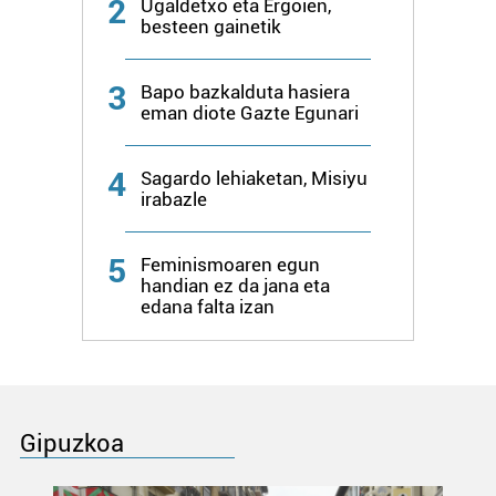
2
Ugaldetxo eta Ergoien,
besteen gainetik
3
Bapo bazkalduta hasiera
eman diote Gazte Egunari
4
Sagardo lehiaketan, Misiyu
irabazle
5
Feminismoaren egun
handian ez da jana eta
edana falta izan
Gipuzkoa