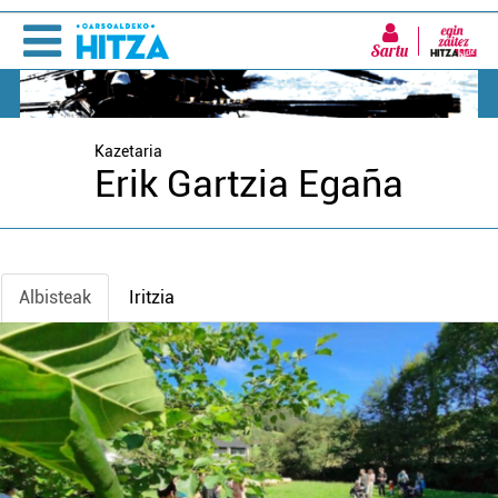
Sartu
Kazetaria
Erik Gartzia Egaña
Albisteak
Iritzia