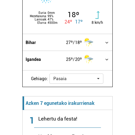
18º
Euria:
0mm
Hezetasuna:
99%
Lainoak:
47%
24º
17º
8 km/h
Elurra:
4500m
Bihar
27º
18º
Igandea
25º
20º
Gehiago:
Pasaia
Azken 7 egunetako irakurrienak
1
Lehertu da festa!