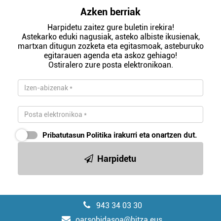
Azken berriak
Harpidetu zaitez gure buletin irekira!
Astekarko eduki nagusiak, asteko albiste ikusienak,
martxan ditugun zozketa eta egitasmoak, asteburuko
egitarauen agenda eta askoz gehiago!
Ostiralero zure posta elektronikoan.
Pribatutasun Politika
irakurri eta onartzen dut.
Harpidetu
943 34 03 30
oarsobidasoa@hitza.eus