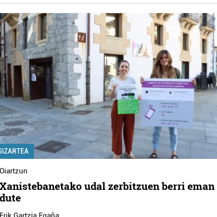
GIZARTEA
Oiartzun
Xanistebanetako udal zerbitzuen berri eman
dute
Erik Gartzia Egaña