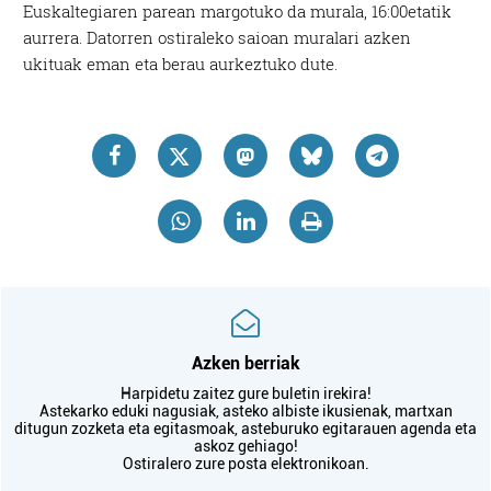
Euskaltegiaren parean margotuko da murala, 16:00etatik
aurrera. Datorren ostiraleko saioan muralari azken
ukituak eman eta berau aurkeztuko dute.
Azken berriak
Harpidetu zaitez gure buletin irekira!
Astekarko eduki nagusiak, asteko albiste ikusienak, martxan
ditugun zozketa eta egitasmoak, asteburuko egitarauen agenda eta
askoz gehiago!
Ostiralero zure posta elektronikoan.