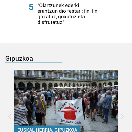
5
"Oiartzunek ederki
erantzun dio festari; fin-fin
gozatuz, goxatuz eta
disfrutatuz"
Gipuzkoa
EUSKAL HERRIA, GIPUZKOA