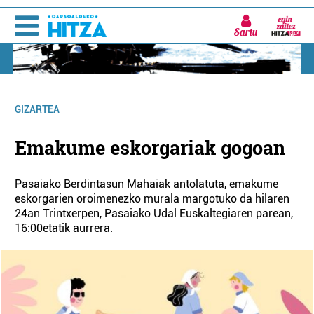
Sartu
GIZARTEA
Emakume eskorgariak gogoan
Pasaiako Berdintasun Mahaiak antolatuta, emakume
eskorgarien oroimenezko murala margotuko da hilaren
24an Trintxerpen, Pasaiako Udal Euskaltegiaren parean,
16:00etatik aurrera.