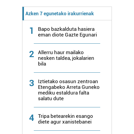
Azken 7 egunetako irakurrienak
1
Bapo bazkalduta hasiera
eman diote Gazte Egunari
2
Allerru haur mailako
nesken taldea, jokalarien
bila
3
Iztietako osasun zentroan
Etengabeko Arreta Guneko
mediku estaldura falta
salatu dute
4
Tripa betearekin esango
diete agur xanistebanei