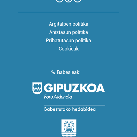
Argitalpen politika
Aniztasun politika
Pribatutasun politika
Cookieak
Babesleak: