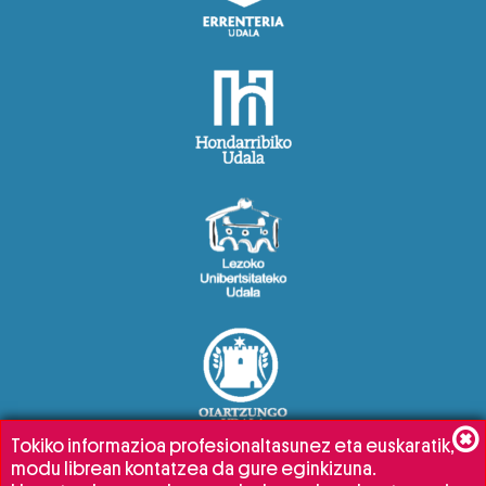
Tokiko informazioa profesionaltasunez eta euskaratik,
modu librean kontatzea da gure eginkizuna.