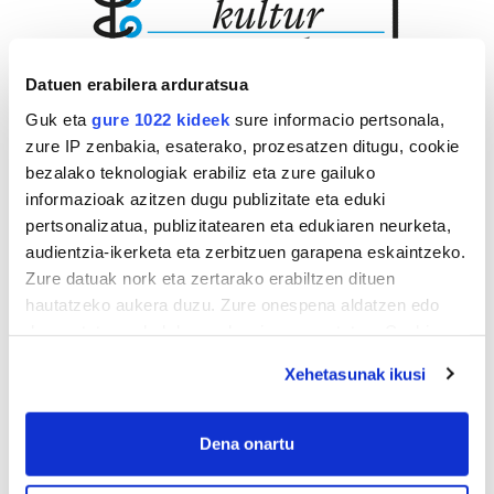
Datuen erabilera arduratsua
Guk eta
gure 1022 kideek
sure informacio pertsonala,
zure IP zenbakia, esaterako, prozesatzen ditugu, cookie
bezalako teknologiak erabiliz eta zure gailuko
informazioak azitzen dugu publizitate eta eduki
pertsonalizatua, publizitatearen eta edukiaren neurketa,
audientzia-ikerketa eta zerbitzuen garapena eskaintzeko.
Zure datuak nork eta zertarako erabiltzen dituen
hautatzeko aukera duzu. Zure onespena aldatzen edo
deuseztatzen ahal duzu edozein momentutan, Cookie
deklaraziotik edo Privacy triggerean klikatuz.
Xehetasunak ikusi
If you allow, we would also like to:
Collect information about your geographical
Dena onartu
location which can be accurate to within several
meters