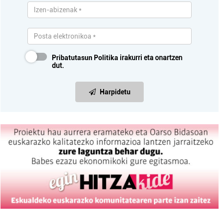
Pribatutasun Politika
irakurri eta onartzen
dut.
Harpidetu