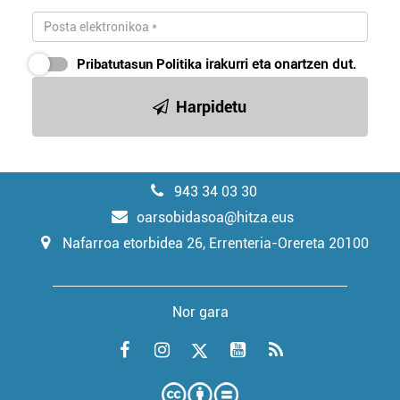
Pribatutasun Politika
irakurri eta onartzen dut.
Harpidetu
943 34 03 30
oarsobidasoa@hitza.eus
Nafarroa etorbidea 26, Errenteria-Orereta 20100
Nor gara