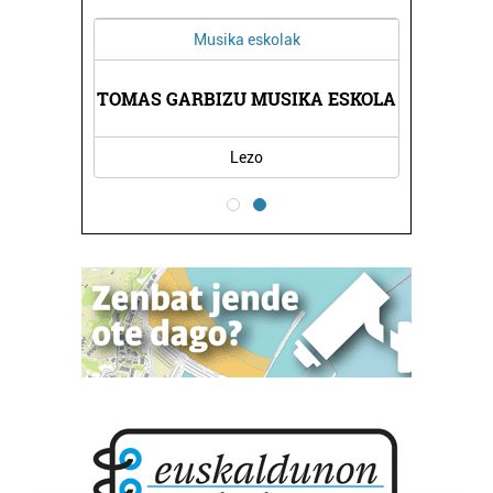
Musika eskolak
AZIOAK
TOMAS GARBIZU MUSIKA ESKOLA
JASO 
Lezo