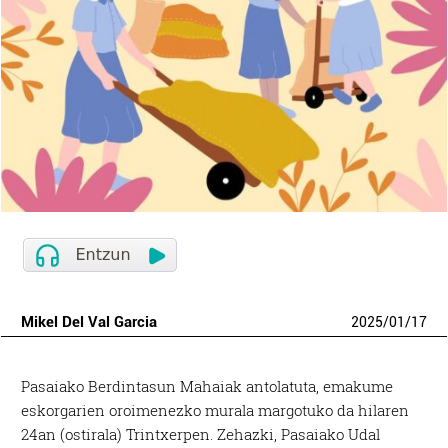
Mikel Del Val Garcia
2025
/
01
/
17
Pasaiako Berdintasun Mahaiak antolatuta, emakume
eskorgarien oroimenezko murala margotuko da hilaren
24an (ostirala) Trintxerpen. Zehazki, Pasaiako Udal