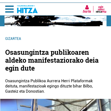
Sartu
GIZARTEA
Osasungintza publikoaren
aldeko manifestaziorako deia
egin dute
Osasungintza Publikoa Aurrera Herri Plataformak
deituta, manifestazioak egingo dituzte bihar Bilbo,
Gasteiz eta Donostian.