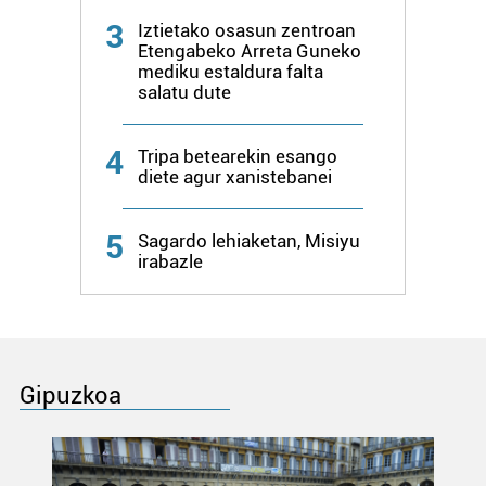
3
Iztietako osasun zentroan
Etengabeko Arreta Guneko
mediku estaldura falta
salatu dute
4
Tripa betearekin esango
diete agur xanistebanei
5
Sagardo lehiaketan, Misiyu
irabazle
Gipuzkoa