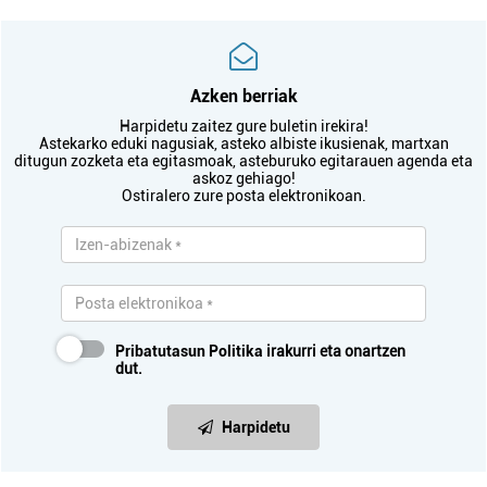
Azken berriak
Harpidetu zaitez gure buletin irekira!
Astekarko eduki nagusiak, asteko albiste ikusienak, martxan
ditugun zozketa eta egitasmoak, asteburuko egitarauen agenda eta
askoz gehiago!
Ostiralero zure posta elektronikoan.
Pribatutasun Politika
irakurri eta onartzen
dut.
Harpidetu