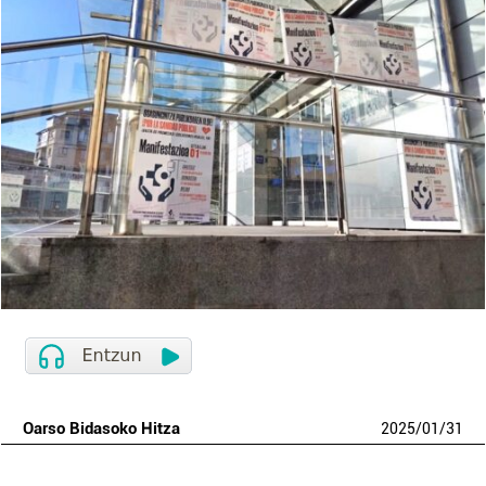
Oarso Bidasoko Hitza
2025
/
01
/
31