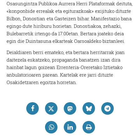
Osasungintza Publikoa Aurrera Herri Plataformak deituta,
«konponbide errealak eta egiturazkoak» exijituko dituzte
Bilbon, Donostian eta Gasteizen bihar. Manifestazio bana
egingo dute hiriburu horietan. Donostiakoa, zehazki,
Bulebarretik irtengo da 17:00etan. Bertara joateko deia
egin die Duintasuna elkarteak Oarsoaldeko biztanleei.
Deialdiaren berri emateko, eta bertara herritarrak joan
daitezela eskatzeko, propaganda banatzen izan dira
hainbat lagun goizean Errenteria-Oreretako Iztietako
anbulatorioaren parean. Kartelak ere jarri dituzte
Osakidetzaren egoitza horretan.