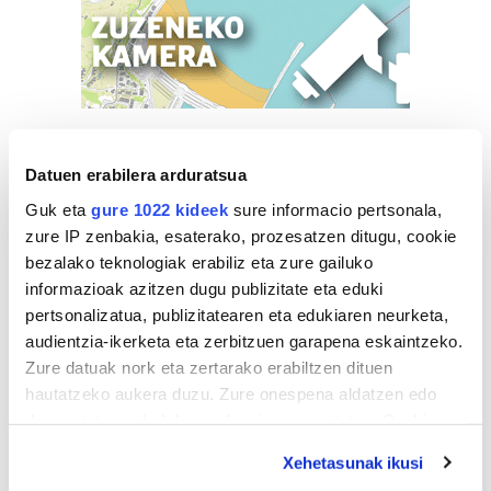
Datuen erabilera arduratsua
Guk eta
gure 1022 kideek
sure informacio pertsonala,
zure IP zenbakia, esaterako, prozesatzen ditugu, cookie
bezalako teknologiak erabiliz eta zure gailuko
informazioak azitzen dugu publizitate eta eduki
pertsonalizatua, publizitatearen eta edukiaren neurketa,
audientzia-ikerketa eta zerbitzuen garapena eskaintzeko.
Zure datuak nork eta zertarako erabiltzen dituen
hautatzeko aukera duzu. Zure onespena aldatzen edo
deuseztatzen ahal duzu edozein momentutan, Cookie
deklaraziotik edo Privacy triggerean klikatuz.
Xehetasunak ikusi