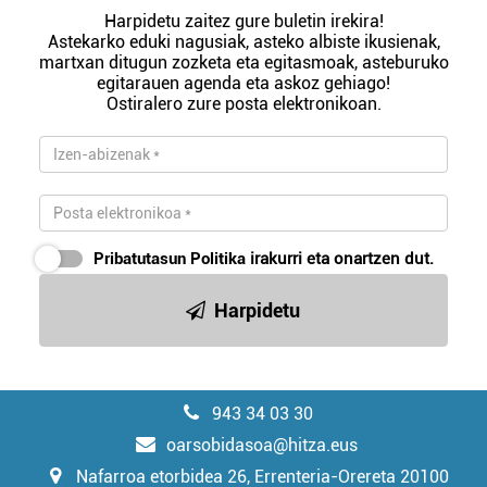
Harpidetu zaitez gure buletin irekira!
Astekarko eduki nagusiak, asteko albiste ikusienak,
martxan ditugun zozketa eta egitasmoak, asteburuko
egitarauen agenda eta askoz gehiago!
Ostiralero zure posta elektronikoan.
Pribatutasun Politika
irakurri eta onartzen dut.
Harpidetu
943 34 03 30
oarsobidasoa@hitza.eus
Nafarroa etorbidea 26, Errenteria-Orereta 20100