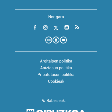
Nor gara
Argitalpen politika
Aniztasun politika
Pribatutasun politika
Cookieak
Babesleak: