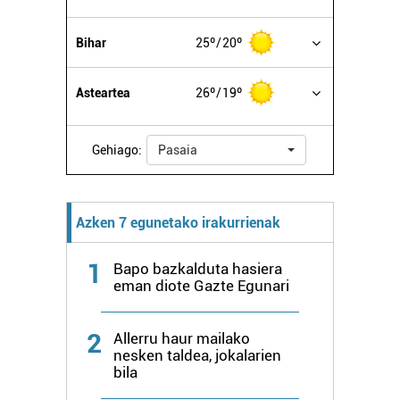
Bihar
25º
20º
Asteartea
26º
19º
Gehiago:
Pasaia
Azken 7 egunetako irakurrienak
1
Bapo bazkalduta hasiera
eman diote Gazte Egunari
2
Allerru haur mailako
nesken taldea, jokalarien
bila