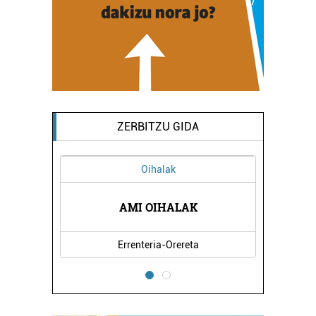
ZERBITZU GIDA
Oihalak
OLA
AMI OIHALAK
UR
Errenteria-Orereta