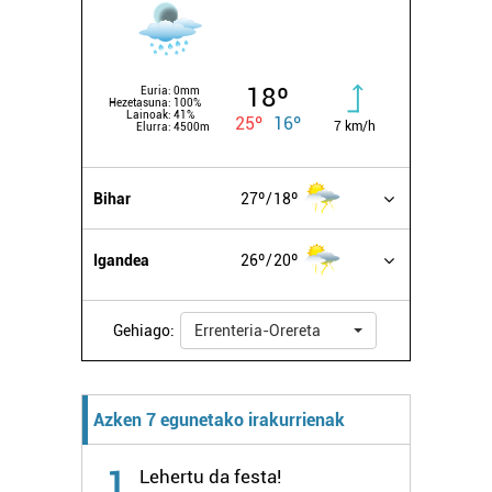
18º
Euria:
0mm
Hezetasuna:
100%
Lainoak:
41%
25º
16º
7 km/h
Elurra:
4500m
Bihar
27º
18º
Igandea
26º
20º
Gehiago:
Errenteria-Orereta
Azken 7 egunetako irakurrienak
1
Lehertu da festa!