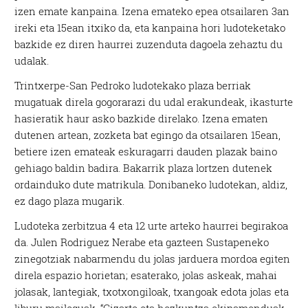
izen emate kanpaina. Izena emateko epea otsailaren 3an
ireki eta 15ean itxiko da, eta kanpaina hori ludoteketako
bazkide ez diren haurrei zuzenduta dagoela zehaztu du
udalak.
Trintxerpe-San Pedroko ludotekako plaza berriak
mugatuak direla gogorarazi du udal erakundeak, ikasturte
hasieratik haur asko bazkide direlako. Izena ematen
dutenen artean, zozketa bat egingo da otsailaren 15ean,
betiere izen emateak eskuragarri dauden plazak baino
gehiago baldin badira. Bakarrik plaza lortzen dutenek
ordainduko dute matrikula. Donibaneko ludotekan, aldiz,
ez dago plaza mugarik.
Ludoteka zerbitzua 4 eta 12 urte arteko haurrei begirakoa
da. Julen Rodriguez Nerabe eta gazteen Sustapeneko
zinegotziak nabarmendu du jolas jarduera mordoa egiten
direla espazio horietan; esaterako, jolas askeak, mahai
jolasak, lantegiak, txotxongiloak, txangoak edota jolas eta
liburu maileguak. “Gizarte eta hezkuntza ekipamenduak