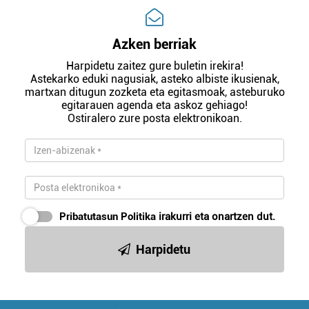
Azken berriak
Harpidetu zaitez gure buletin irekira!
Astekarko eduki nagusiak, asteko albiste ikusienak,
martxan ditugun zozketa eta egitasmoak, asteburuko
egitarauen agenda eta askoz gehiago!
Ostiralero zure posta elektronikoan.
Pribatutasun Politika
irakurri eta onartzen dut.
Harpidetu