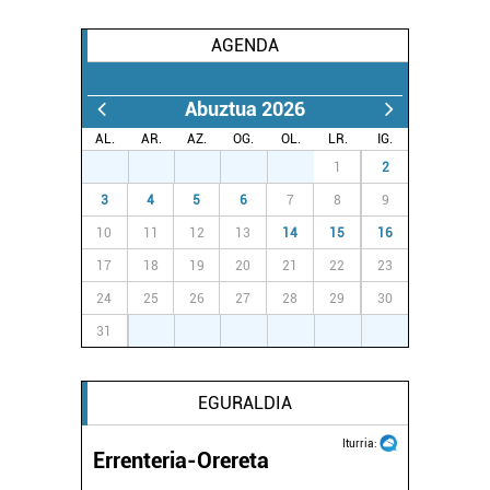
AGENDA
Abuztua 2026
AL.
AR.
AZ.
OG.
OL.
LR.
IG.
27
28
29
30
31
1
2
3
4
5
6
7
8
9
10
11
12
13
14
15
16
17
18
19
20
21
22
23
24
25
26
27
28
29
30
31
1
2
3
4
5
6
EGURALDIA
Iturria:
Errenteria-Orereta