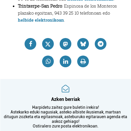
Trintxerpe-San Pedro
: Espinosa de los Monteros
plazako egoitzan, 943 39 25 10 telefonoan edo
helbide elektronikoan
.
Azken berriak
Harpidetu zaitez gure buletin irekira!
Astekarko eduki nagusiak, asteko albiste ikusienak, martxan
ditugun zozketa eta egitasmoak, asteburuko egitarauen agenda eta
askoz gehiago!
Ostiralero zure posta elektronikoan.