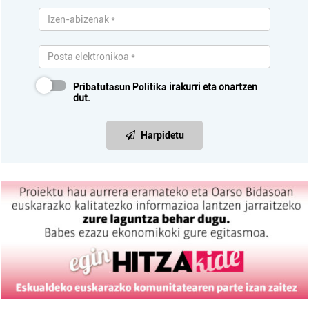
Pribatutasun Politika
irakurri eta onartzen
dut.
Harpidetu