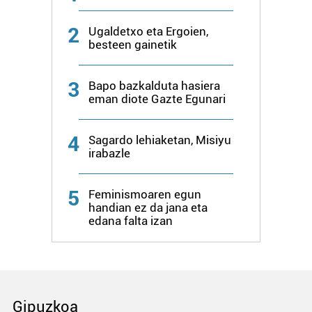
2
Ugaldetxo eta Ergoien,
besteen gainetik
3
Bapo bazkalduta hasiera
eman diote Gazte Egunari
4
Sagardo lehiaketan, Misiyu
irabazle
5
Feminismoaren egun
handian ez da jana eta
edana falta izan
Gipuzkoa