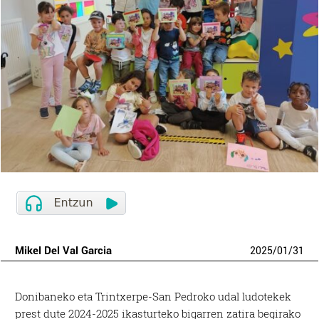
Mikel Del Val Garcia
2025
/
01
/
31
Donibaneko eta Trintxerpe-San Pedroko udal ludotekek
prest dute 2024-2025 ikasturteko bigarren zatira begirako