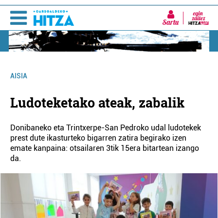
Sartu
AISIA
Ludoteketako ateak, zabalik
Donibaneko eta Trintxerpe-San Pedroko udal ludotekek
prest dute ikasturteko bigarren zatira begirako izen
emate kanpaina: otsailaren 3tik 15era bitartean izango
da.