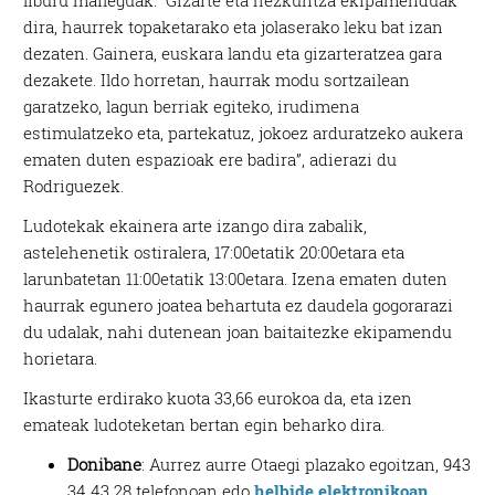
dira, haurrek topaketarako eta jolaserako leku bat izan
dezaten. Gainera, euskara landu eta gizarteratzea gara
dezakete. Ildo horretan, haurrak modu sortzailean
garatzeko, lagun berriak egiteko, irudimena
estimulatzeko eta, partekatuz, jokoez arduratzeko aukera
ematen duten espazioak ere badira”, adierazi du
Rodriguezek.
Ludotekak ekainera arte izango dira zabalik,
astelehenetik ostiralera, 17:00etatik 20:00etara eta
larunbatetan 11:00etatik 13:00etara. Izena ematen duten
haurrak egunero joatea behartuta ez daudela gogorarazi
du udalak, nahi dutenean joan baitaitezke ekipamendu
horietara.
Ikasturte erdirako kuota 33,66 eurokoa da, eta izen
emateak ludoteketan bertan egin beharko dira.
Donibane
: Aurrez aurre Otaegi plazako egoitzan, 943
34 43 28 telefonoan edo
helbide elektronikoan
.