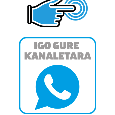
Bazkide batzuek ez dizute baimenik eskatzen, eta beren
interes komertzial legitimoetan babesten dira. Ikusi gure
bazkideen zerrenda, beren ustez zein helburutarako
duten interes legitimoa eta horren aurka nola egin
dezakezun ikusteko.
Lortu zure datu pertsonalak prozesatzeko moduari
buruzko informazio gehiago eta ezarri zure lehentasunak
datuen atalean. Edozein unetan alda edo ken dezakezu
zure baimena Cookieen adierazpenean.
Webgune honek cookie propioak eta hirugarrenen cookie-
fitxategiak erabiltzen ditu. Zure esperientzia eta
zerbitzuak hobetzeko asmoz, cookie teknologiaz
baliatzen gara. Ohar hau onartuz gero, teknologia hori
erabiltzeko baimen esplizitua ematen diguzu.
Gehiago
irakurri