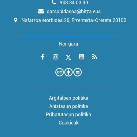
943 34 03 30
oarsobidasoa@hitza.eus
Nafarroa etorbidea 26, Errenteria-Orereta 20100
Nor gara
Argitalpen politika
Aniztasun politika
Pribatutasun politika
Cookieak