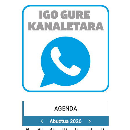
AGENDA
Abuztua 2026
AL.
AR.
AZ.
OG.
OL.
LR.
IG.