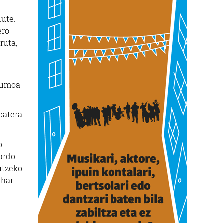
dute.
ero
ruta,
tsumoa
batera
o
ardo
itzeko
 har