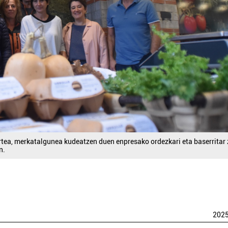
rtea, merkatalgunea kudeatzen duen enpresako ordezkari eta baserritar 
n.
202