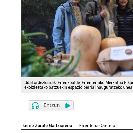
Udal ordezkariak, Errenkoalde, Errenteriako Merkatua Elka
ekoizleetako batzuekin espazio berria inauguratzeko unea
Ikerne Zarate Gartziarena
Errenteria-Orereta