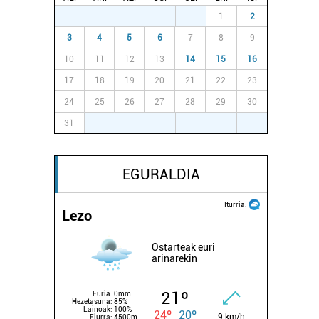
27
28
29
30
31
1
2
3
4
5
6
7
8
9
10
11
12
13
14
15
16
17
18
19
20
21
22
23
24
25
26
27
28
29
30
31
1
2
3
4
5
6
EGURALDIA
Iturria:
Lezo
Ostarteak euri
arinarekin
21º
Euria:
0mm
Hezetasuna:
85%
Lainoak:
100%
24º
20º
9 km/h
Elurra:
4500m