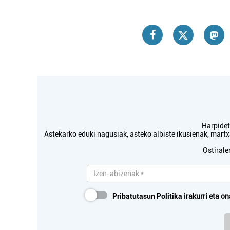
Estetika
Harpidetu
Astekarko eduki nagusiak, asteko albiste ikusienak, mar
NAIU ESTETI
Ostirale
Pasaia
Pribatutasun Politika
irakurri eta on