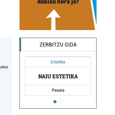
ZERBITZU GIDA
Estetika
Aholkularitza
askoz
JASO FINKE
NAIU ESTETIKA
ADMINISTRAZ
Pasaia
Errenteria-Orere