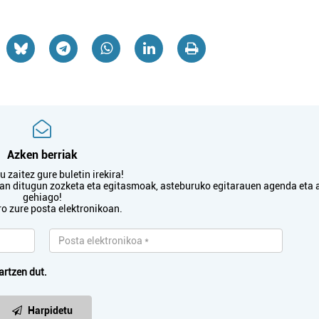
Azken berriak
Aholkularitza
 zaitez gure buletin irekira!
txan ditugun zozketa eta egitasmoak, asteburuko egitarauen agenda eta 
gehiago!
JASO FINKEN
KA
ro zure posta elektronikoan.
ADMINISTRAZIOAK
Errenteria-Orereta
artzen dut.
Harpidetu