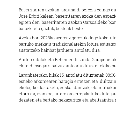
Baserritarren azokan jardunaldi berezia egingo du
Jose Erbiti kalean, baserritarren azoka den espaz
egiten den baserritarren azokan Oarsoaldeko bost 
barazki eta gaztak, besteak beste.
Azoka hori 2023ko azaroaz geroztik dago kokatuta
barruko merkatu tradizionalarekin lotura estuago
sustatzeko hainbat jarduera antolatu dira.
Aurten udalak eta Behemendi Landa Garapenerako e
ekitaldi osagarri batzuk antolatu dituzte tokiko 
Larunbaterako, hilak 15, antolatu dituztenak 08:0
esneko arkumearen haragia erretzen eta dultzaine
ekologiko dastaketa, euskal dantzak, eta mutxikoe
etorri da, izan ere, urtaro oro errepikatuko dute j
dezaten eta bertako nekazaritza eta abeltzaintza