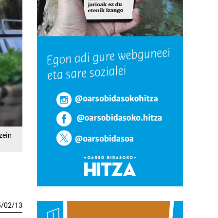
zein
5
/
02
/
13