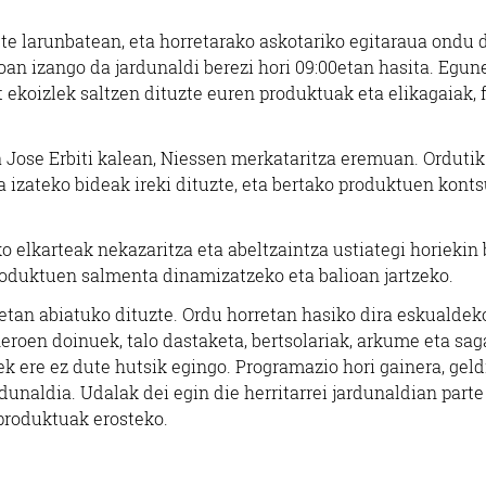
te larunbatean, eta horretarako askotariko egitaraua ondu 
ioan izango da jardunaldi berezi hori 09:00etan hasita. Egun
ekoizlek saltzen dituzte euren produktuak eta elikagaiak, f
 Jose Erbiti kalean, Niessen merkataritza eremuan. Ordutik
a izateko bideak ireki dituzte, eta bertako produktuen kon
lkarteak nekazaritza eta abeltzaintza ustiategi horiekin 
produktuen salmenta dinamizatzeko eta balioan jartzeko.
0etan abiatuko dituzte. Ordu horretan hasiko dira eskualdek
roen doinuek, talo dastaketa, bertsolariak, arkume eta sag
k ere ez dute hutsik egingo. Programazio hori gainera, geld
ardunaldia. Udalak dei egin die herritarrei jardunaldian parte
 produktuak erosteko.