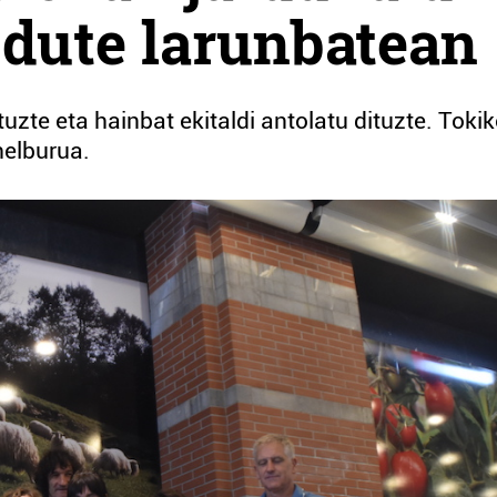
 dute larunbatean
zte eta hainbat ekitaldi antolatu dituzte. Toki
elburua.