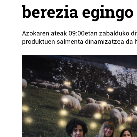
berezia egingo
Azokaren ateak 09:00etan zabalduko ditu
produktuen salmenta dinamizatzea da h