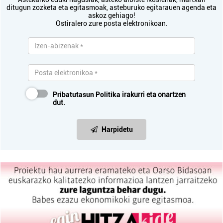
ditugun zozketa eta egitasmoak, asteburuko egitarauen agenda eta
askoz gehiago!
Ostiralero zure posta elektronikoan.
Pribatutasun Politika
irakurri eta onartzen
dut.
Harpidetu