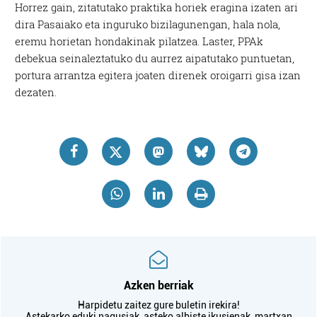
Horrez gain, zitatutako praktika horiek eragina izaten ari
dira Pasaiako eta inguruko bizilagunengan, hala nola,
eremu horietan hondakinak pilatzea. Laster, PPAk
debekua seinaleztatuko du aurrez aipatutako puntuetan,
portura arrantza egitera joaten direnek oroigarri gisa izan
dezaten.
Azken berriak
Harpidetu zaitez gure buletin irekira!
Astekarko eduki nagusiak, asteko albiste ikusienak, martxan