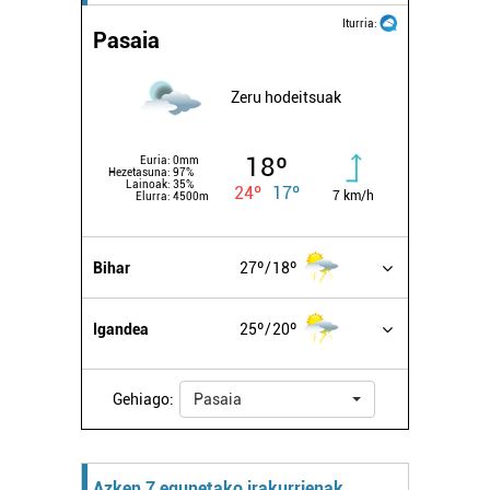
Iturria:
Pasaia
Zeru hodeitsuak
18º
Euria:
0mm
Hezetasuna:
97%
Lainoak:
35%
24º
17º
7 km/h
Elurra:
4500m
Bihar
27º
18º
Igandea
25º
20º
Gehiago:
Pasaia
Azken 7 egunetako irakurrienak