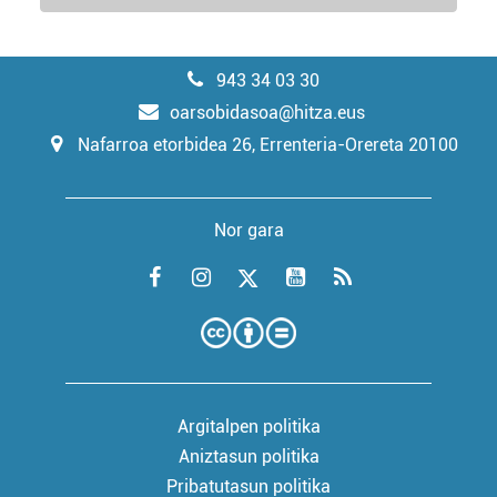
943 34 03 30
oarsobidasoa@hitza.eus
Nafarroa etorbidea 26, Errenteria-Orereta 20100
Nor gara
Argitalpen politika
Aniztasun politika
Pribatutasun politika