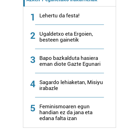
1
Lehertu da festa!
2
Ugaldetxo eta Ergoien,
besteen gainetik
3
Bapo bazkalduta hasiera
eman diote Gazte Egunari
4
Sagardo lehiaketan, Misiyu
irabazle
5
Feminismoaren egun
handian ez da jana eta
edana falta izan