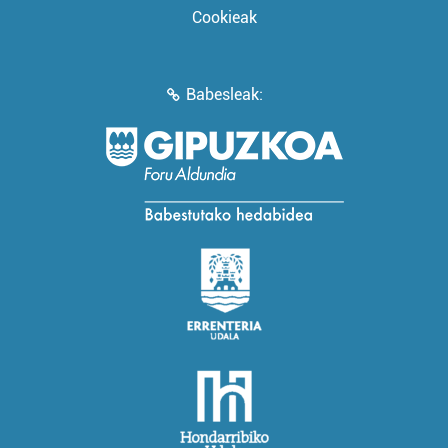
Cookieak
Babesleak: