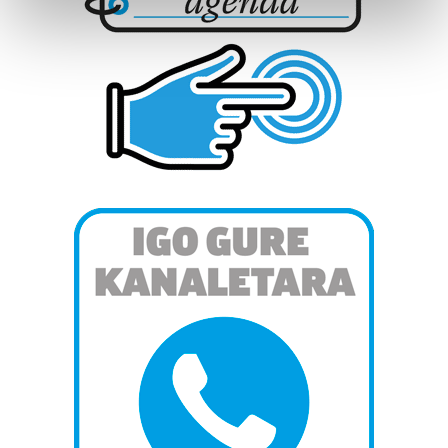
Find out more about how your personal data is processed
and set your preferences in the
details section
.
Guk eta gure bazkideek zure datu pertsonalak
prozesatzen ditugu, zure IP zenbakia, besteak beste,
teknologia erabiliz, cookieak adibidez, iragarki eta eduki
pertsonalizatuak eskaintzeko, iragarkiak eta edukia
neurtzeko, jendeari buruzko informazioa biltzeko eta
produktuak garatzeko. Zure datuak nork eta zertarako
erabiltzen dituen hauta dezakezu.
Bazkide batzuek ez dizute baimenik eskatzen, eta beren
interes komertzial legitimoetan babesten dira. Ikusi gure
bazkideen zerrenda, beren ustez zein helburutarako
duten interes legitimoa eta horren aurka nola egin
dezakezun ikusteko.
Lortu zure datu pertsonalak prozesatzeko moduari
buruzko informazio gehiago eta ezarri zure lehentasunak