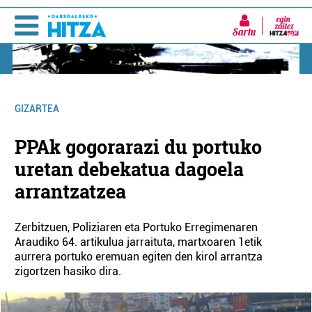
Sartu
GIZARTEA
PPAk gogorarazi du portuko
uretan debekatua dagoela
arrantzatzea
Zerbitzuen, Poliziaren eta Portuko Erregimenaren
Araudiko 64. artikulua jarraituta, martxoaren 1etik
aurrera portuko eremuan egiten den kirol arrantza
zigortzen hasiko dira.