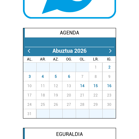
datuen atalean. Edozein unetan alda edo ken dezakezu
zure baimena Cookieen adierazpenean.
Webgune honek cookie propioak eta hirugarrenen cookie-
AGENDA
fitxategiak erabiltzen ditu. Zure esperientzia eta
zerbitzuak hobetzeko asmoz, cookie teknologiaz
baliatzen gara. Ohar hau onartuz gero, teknologia hori
Abuztua 2026
erabiltzeko baimen esplizitua ematen diguzu.
Gehiago
AL.
AR.
AZ.
OG.
OL.
LR.
IG.
irakurri
27
28
29
30
31
1
2
3
4
5
6
7
8
9
10
11
12
13
14
15
16
17
18
19
20
21
22
23
24
25
26
27
28
29
30
31
1
2
3
4
5
6
EGURALDIA