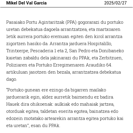
Mikel Del Val Garcia
2025
/
02
/
27
Pasaiako Portu Agintaritzak (PPA) gogorarazi du portuko
uretan debekatua dagoela arrantzatzea, eta martxoaren
1etik aurrera portuko eremuan egiten den kirol arrantza
zigortzen hasiko da. Arrantza jarduera Hospitalillo,
Trintxerpe, Pescaderia 1 eta 2, San Pedro eta Donibaneko
kaietan zabaldu dela jakinarazi du PPAk, eta Zerbitzuen,
Poliziaren eta Portuko Erregimenaren Araudiko 64.
artikuluan jasotzen den bezala, arrantzatzea debekatua
dago.
“Portuko gunean ere ezingo da bigarren mailako
jarduerarik egin, aldez aurretik baimendu ez badira.
Hauek dira ohikoenak: aulkiak edo mahaiak jartzea,
otorduak egitea, taldetan eserita egotea, bainatzea edo
edozein motatako artearekin arrantza egitea portuko kai
eta uretan”, esan du PPAk.