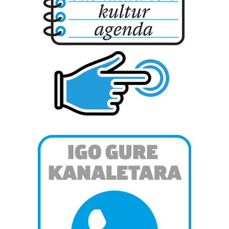
Lortu zure datu pertsonalak prozesatzeko moduari
buruzko informazio gehiago eta ezarri zure lehentasunak
datuen atalean. Edozein unetan alda edo ken dezakezu
zure baimena Cookieen adierazpenean.
Webgune honek cookie propioak eta hirugarrenen cookie-
fitxategiak erabiltzen ditu. Zure esperientzia eta
zerbitzuak hobetzeko asmoz, cookie teknologiaz
baliatzen gara. Ohar hau onartuz gero, teknologia hori
erabiltzeko baimen esplizitua ematen diguzu.
Gehiago
irakurri