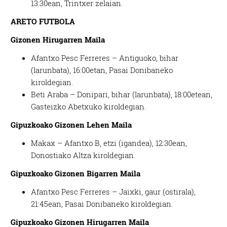
13:30ean, Trintxer zelaian.
ARETO FUTBOLA
Gizonen Hirugarren Maila
Afantxo Pesc Ferreres – Antiguoko, bihar
(larunbata), 16:00etan, Pasai Donibaneko
kiroldegian.
Beti Araba – Donipari, bihar (larunbata), 18:00etean,
Gasteizko Abetxuko kiroldegian.
Gipuzkoako Gizonen Lehen Maila
Makax – Afantxo B, etzi (igandea), 12:30ean,
Donostiako Altza kiroldegian.
Gipuzkoako Gizonen Bigarren Maila
Afantxo Pesc Ferreres – Jaixki, gaur (ostirala),
21:45ean, Pasai Donibaneko kiroldegian.
Gipuzkoako Gizonen Hirugarren Maila