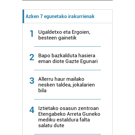
Azken 7 egunetako irakurrienak
1
Ugaldetxo eta Ergoien,
besteen gainetik
2
Bapo bazkalduta hasiera
eman diote Gazte Egunari
3
Allerru haur mailako
nesken taldea, jokalarien
bila
4
Iztietako osasun zentroan
Etengabeko Arreta Guneko
mediku estaldura falta
salatu dute