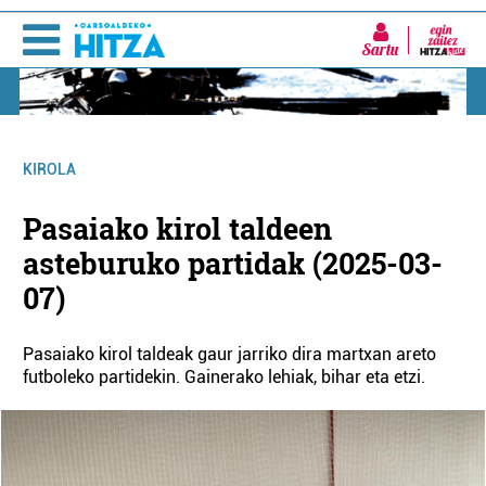
Sartu
KIROLA
Pasaiako kirol taldeen
asteburuko partidak (2025-03-
07)
Pasaiako kirol taldeak gaur jarriko dira martxan areto
futboleko partidekin. Gainerako lehiak, bihar eta etzi.