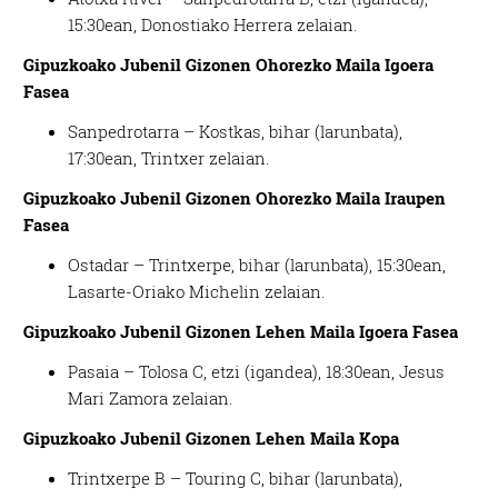
15:30ean, Donostiako Herrera zelaian.
Gipuzkoako Jubenil Gizonen Ohorezko Maila Igoera
Fasea
Sanpedrotarra – Kostkas, bihar (larunbata),
17:30ean, Trintxer zelaian.
Gipuzkoako Jubenil Gizonen Ohorezko Maila Iraupen
Fasea
Ostadar – Trintxerpe, bihar (larunbata), 15:30ean,
Lasarte-Oriako Michelin zelaian.
Gipuzkoako Jubenil Gizonen Lehen Maila Igoera Fasea
Pasaia – Tolosa C, etzi (igandea), 18:30ean, Jesus
Mari Zamora zelaian.
Gipuzkoako Jubenil Gizonen Lehen Maila Kopa
Trintxerpe B – Touring C, bihar (larunbata),