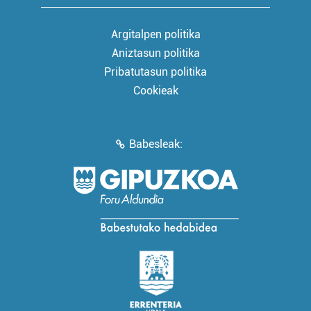
Argitalpen politika
Aniztasun politika
Pribatutasun politika
Cookieak
Babesleak: