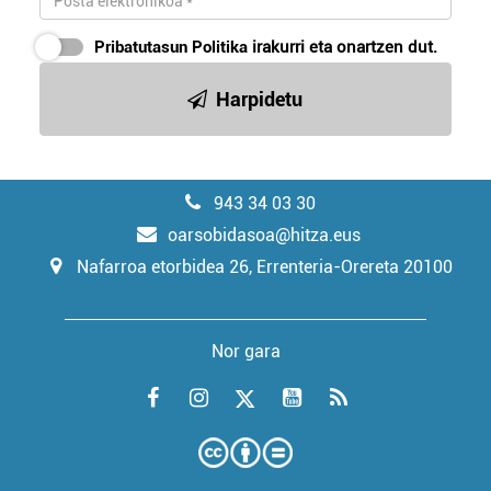
Pribatutasun Politika
irakurri eta onartzen dut.
Harpidetu
943 34 03 30
oarsobidasoa@hitza.eus
Nafarroa etorbidea 26, Errenteria-Orereta 20100
Nor gara