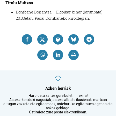
Titulu Multzoa
Donibane Bonantza – Elgoibar, bihar (larunbata),
20:00etan, Pasai Donibaneko kiroldegian.
Azken berriak
Harpidetu zaitez gure buletin irekira!
Astekarko eduki nagusiak, asteko albiste ikusienak, martxan
ditugun zozketa eta egitasmoak, asteburuko egitarauen agenda eta
askoz gehiago!
Ostiralero zure posta elektronikoan.