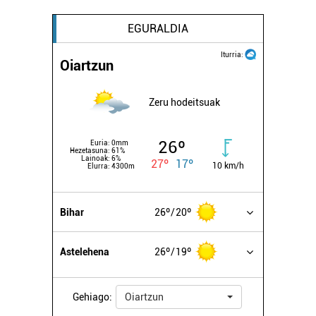
EGURALDIA
Iturria:
Oiartzun
Zeru hodeitsuak
26º
Euria:
0mm
Hezetasuna:
61%
Lainoak:
6%
27º
17º
10 km/h
Elurra:
4300m
Bihar
26º
20º
Astelehena
26º
19º
Gehiago:
Oiartzun