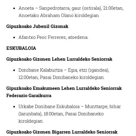
Anoeta – Sanpedrotarra, gaur (ostirala), 21:00etan,
Anoetako Abraham Olano kiroldegian.
Gipuzkoako Jubenil Gizonak
Afantxo Pesc Ferreres, atsedena.
ESKUBALOIA
Gipuzkoako Gizonen Lehen Lurraldeko Seniorrak
Donibane Kalaburtza – Egia, etzi (igandea),
12:00etan, Pasai Donibaneko kiroldegian.
Gipuzkoako Emakumeen Lehen Lurraldeko Seniorrak
Federazio Garaikurra
Urkabe Donibane Eskubaloia – Munttarpe, bihar
(larunbata), 18:00etan, Pasai Donibaneko
kiroldegian.
Gipuzkoako Gizonen Bigarren Lurraldeko Seniorrak