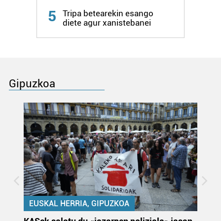
5
Tripa betearekin esango
diete agur xanistebanei
Gipuzkoa
EUSKAL HERRIA, GIPUZKOA