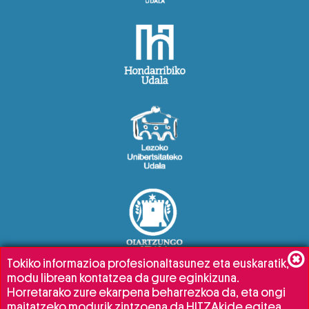
Tokiko informazioa profesionaltasunez eta euskaratik,
modu librean kontatzea da gure eginkizuna.
Horretarako zure ekarpena beharrezkoa da, eta ongi
maitatzeko modurik zintzoena da HITZAkide egitea.