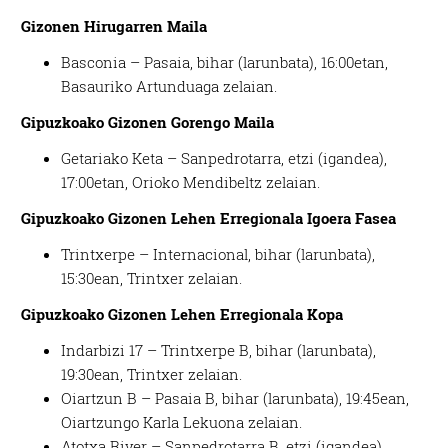
Gizonen Hirugarren Maila
Basconia – Pasaia, bihar (larunbata), 16:00etan,
Basauriko Artunduaga zelaian.
Gipuzkoako Gizonen Gorengo Maila
Getariako Keta – Sanpedrotarra, etzi (igandea),
17:00etan, Orioko Mendibeltz zelaian.
Gipuzkoako Gizonen Lehen Erregionala Igoera Fasea
Trintxerpe – Internacional, bihar (larunbata),
15:30ean, Trintxer zelaian.
Gipuzkoako Gizonen Lehen Erregionala Kopa
Indarbizi 17 – Trintxerpe B, bihar (larunbata),
19:30ean, Trintxer zelaian.
Oiartzun B – Pasaia B, bihar (larunbata), 19:45ean,
Oiartzungo Karla Lekuona zelaian.
Atotxa River – Sanpedrotarra B, etzi (igandea),