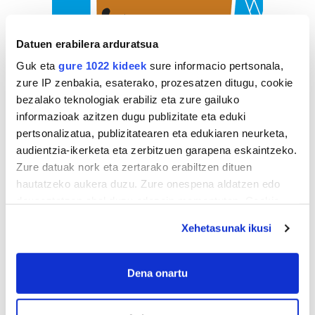
Datuen erabilera arduratsua
Guk eta
gure 1022 kideek
sure informacio pertsonala,
zure IP zenbakia, esaterako, prozesatzen ditugu, cookie
bezalako teknologiak erabiliz eta zure gailuko
informazioak azitzen dugu publizitate eta eduki
pertsonalizatua, publizitatearen eta edukiaren neurketa,
audientzia-ikerketa eta zerbitzuen garapena eskaintzeko.
Zure datuak nork eta zertarako erabiltzen dituen
hautatzeko aukera duzu. Zure onespena aldatzen edo
deuseztatzen ahal duzu edozein momentutan, Cookie
deklaraziotik edo Privacy triggerean klikatuz.
Xehetasunak ikusi
If you allow, we would also like to:
Collect information about your geographical
Dena onartu
location which can be accurate to within several
ZERBITZU GIDA
meters