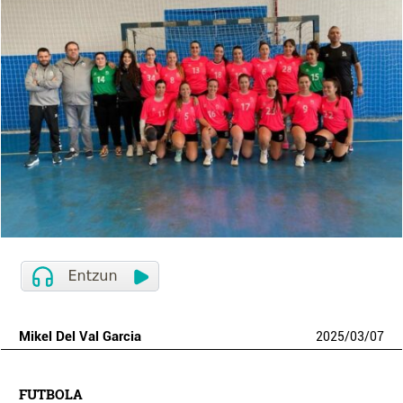
Mikel Del Val Garcia
2025
/
03
/
07
FUTBOLA