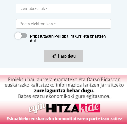
Pribatutasun Politika
irakurri eta onartzen
dut.
Harpidetu