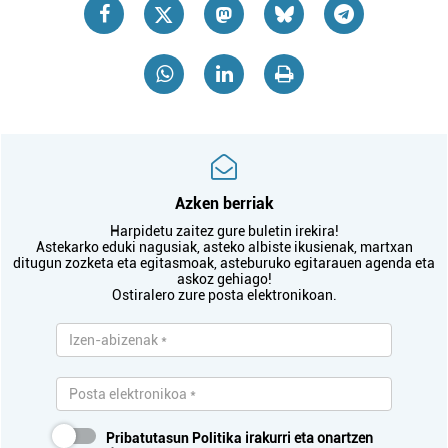
Azken berriak
Harpidetu zaitez gure buletin irekira!
Astekarko eduki nagusiak, asteko albiste ikusienak, martxan
ditugun zozketa eta egitasmoak, asteburuko egitarauen agenda eta
askoz gehiago!
Ostiralero zure posta elektronikoan.
Pribatutasun Politika
irakurri eta onartzen