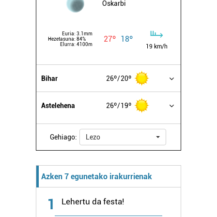
Oskarbi
Euria:
3.1mm
27º
18º
Hezetasuna:
84%
Elurra:
4100m
19 km/h
Bihar
26º
20º
Astelehena
26º
19º
Gehiago:
Lezo
Azken 7 egunetako irakurrienak
1
Lehertu da festa!