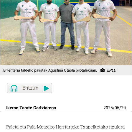
Errenteria taldeko palistak Agustina Otaola pilotalekuan.
EPLE
Ikerne Zarate Gartziarena
2025
/
05
/
29
Paleta eta Pala Motzeko Herriarteko Txapelketako itzulera