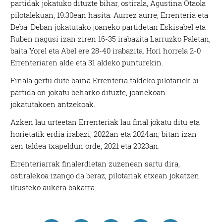
partidak jokatuko dituzte bihar, ostirala, Agustina Otaola
pilotalekuan, 19:30ean hasita. Aurrez aurre, Errenteria eta
Deba. Deban jokatutako joaneko partidetan Eskisabel eta
Ruben nagusi izan ziren 16-35 irabazita Larruzko Paletan,
baita Yorel eta Abel ere 28-40 irabazita. Hori horrela 2-0
Errenteriaren alde eta 31 aldeko punturekin.
Finala gertu dute baina Errenteria taldeko pilotariek bi
partida on jokatu beharko dituzte, joanekoan
jokatutakoen antzekoak.
Azken lau urteetan Errenteriak lau final jokatu ditu eta
horietatik erdia irabazi, 2022an eta 2024an; bitan izan
zen taldea txapeldun orde, 2021 eta 2023an.
Errenteriarrak finalerdietan zuzenean sartu dira,
ostiralekoa izango da beraz, pilotariak etxean jokatzen
ikusteko aukera bakarra.