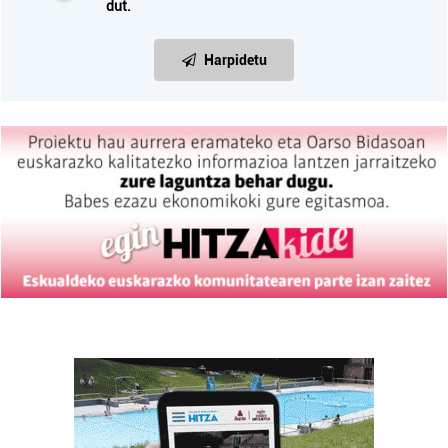
dut.
Harpidetu