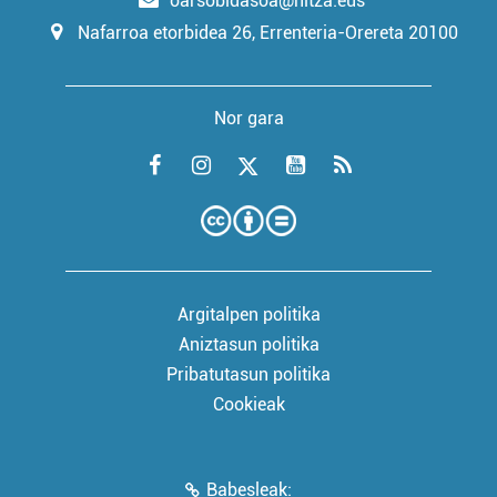
oarsobidasoa@hitza.eus
Nafarroa etorbidea 26, Errenteria-Orereta 20100
Nor gara
Argitalpen politika
Aniztasun politika
Pribatutasun politika
Cookieak
Babesleak: