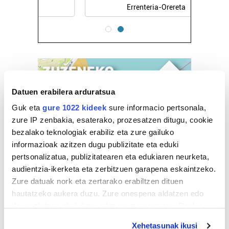
Errenteria-Orereta
Datuen erabilera arduratsua
Guk eta
gure 1022 kideek
sure informacio pertsonala,
zure IP zenbakia, esaterako, prozesatzen ditugu, cookie
bezalako teknologiak erabiliz eta zure gailuko
informazioak azitzen dugu publizitate eta eduki
pertsonalizatua, publizitatearen eta edukiaren neurketa,
audientzia-ikerketa eta zerbitzuen garapena eskaintzeko.
Zure datuak nork eta zertarako erabiltzen dituen
hautatzeko aukera duzu. Zure onespena aldatzen edo
deuseztatzen ahal duzu edozein momentutan, Cookie
deklaraziotik edo Privacy triggerean klikatuz.
Xehetasunak ikusi