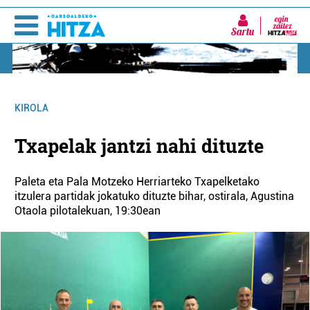
Sartu
KIROLA
Txapelak jantzi nahi dituzte
Paleta eta Pala Motzeko Herriarteko Txapelketako
itzulera partidak jokatuko dituzte bihar, ostirala, Agustina
Otaola pilotalekuan, 19:30ean