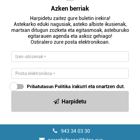
Azken berriak
Harpidetu zaitez gure buletin irekira!
Astekarko eduki nagusiak, asteko albiste ikusienak,
martxan ditugun zozketa eta egitasmoak, asteburuko
egitarauen agenda eta askoz gehiago!
Ostiralero zure posta elektronikoan.
Pribatutasun Politika
irakurri eta onartzen dut.
Harpidetu
943 34 03 30