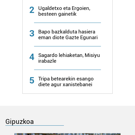
2
Ugaldetxo eta Ergoien,
besteen gainetik
3
Bapo bazkalduta hasiera
eman diote Gazte Egunari
4
Sagardo lehiaketan, Misiyu
irabazle
5
Tripa betearekin esango
diete agur xanistebanei
Gipuzkoa