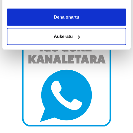
If you allow, we would also like to:
Collect information about your geographical
Dena onartu
location which can be accurate to within several
meters
Aukeratu
Identify your device by actively scanning it for
specific characteristics (fingerprinting)
Find out more about how your personal data is processed
and set your preferences in the
details section
.
Guk eta gure bazkideek zure datu pertsonalak
prozesatzen ditugu, zure IP zenbakia, besteak beste,
teknologia erabiliz, cookieak adibidez, iragarki eta eduki
pertsonalizatuak eskaintzeko, iragarkiak eta edukia
neurtzeko, jendeari buruzko informazioa biltzeko eta
produktuak garatzeko. Zure datuak nork eta zertarako
erabiltzen dituen hauta dezakezu.
Bazkide batzuek ez dizute baimenik eskatzen, eta beren