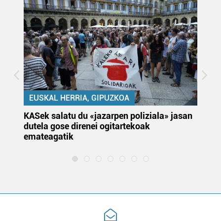
EUSKAL HERRIA, GIPUZKOA
KASek salatu du «jazarpen poliziala» jasan
Pa
dutela gose direnei ogitartekoak
da
emateagatik
«s