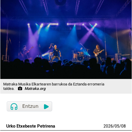
Matraka Musika Elkartearen barrukoa da Eztanda erromeria
taldea.
Matraka.org
Urko Etxebeste Petrirena
2026
/
05
/
08