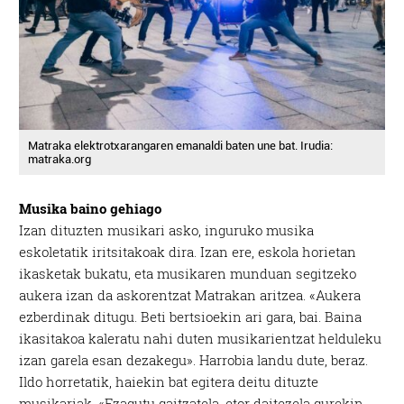
Matraka elektrotxarangaren emanaldi baten une bat. Irudia:
matraka.org
Musika baino gehiago
Izan dituzten musikari asko, inguruko musika
eskoletatik iritsitakoak dira. Izan ere, eskola horietan
ikasketak bukatu, eta musikaren munduan segitzeko
aukera izan da askorentzat Matrakan aritzea. «Aukera
ezberdinak ditugu. Beti bertsioekin ari gara, bai. Baina
ikasitakoa kaleratu nahi duten musikarientzat helduleku
izan garela esan dezakegu». Harrobia landu dute, beraz.
Ildo horretatik, haiekin bat egitera deitu dituzte
musikariak. «Ezagutu gaitzatela, etor daitezela gurekin