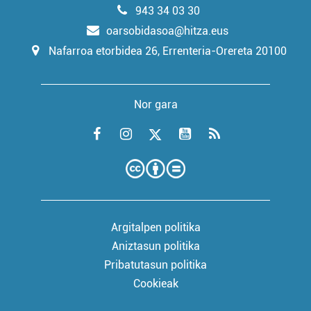
943 34 03 30
oarsobidasoa@hitza.eus
Nafarroa etorbidea 26, Errenteria-Orereta 20100
Nor gara
Argitalpen politika
Aniztasun politika
Pribatutasun politika
Cookieak