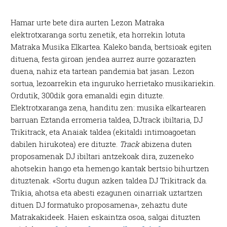
H
amar urte bete dira aurten Lezon Matraka
elektrotxaranga sortu zenetik, eta horrekin lotuta
Matraka Musika Elkartea. Kaleko banda, bertsioak egiten
dituena, festa giroan jendea aurrez aurre gozarazten
duena, nahiz eta tartean pandemia bat jasan. Lezon
sortua, lezoarrekin eta inguruko herrietako musikariekin.
Ordutik, 300dik gora emanaldi egin dituzte.
Elektrotxaranga zena, handitu zen: musika elkartearen
barruan Eztanda erromeria taldea, DJtrack ibiltaria, DJ
Trikitrack, eta Anaiak taldea (ekitaldi intimoagoetan
dabilen hirukotea) ere dituzte.
Track
abizena duten
proposamenak DJ ibiltari antzekoak dira, zuzeneko
ahotsekin hango eta hemengo kantak bertsio bihurtzen
dituztenak. «Sortu dugun azken taldea DJ Trikitrack da.
Trikia, ahotsa eta abesti ezagunen oinarriak uztartzen
dituen DJ formatuko proposamena», zehaztu dute
Matrakakideek. Haien eskaintza osoa, salgai dituzten