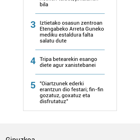
bila
3
Iztietako osasun zentroan
Etengabeko Arreta Guneko
mediku estaldura falta
salatu dute
4
Tripa betearekin esango
diete agur xanistebanei
5
"Oiartzunek ederki
erantzun dio festari; fin-fin
gozatuz, goxatuz eta
disfrutatuz"
Gipuzkoa