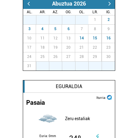
Abuztua 2026
AL.
AR.
AZ.
OG.
OL.
LR.
IG.
27
28
29
30
31
1
2
3
4
5
6
7
8
9
10
11
12
13
14
15
16
17
18
19
20
21
22
23
24
25
26
27
28
29
30
31
1
2
3
4
5
6
EGURALDIA
Iturria:
Pasaia
Zeru estaliak
Euria:
0mm