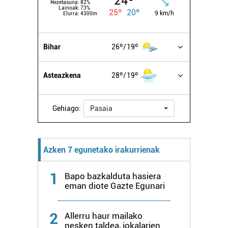
24º
Hezetasuna:
82%
Lainoak:
73%
25º
20º
9 km/h
Elurra:
4300m
Bihar
26º
19º
Asteazkena
28º
19º
Gehiago:
Pasaia
Azken 7 egunetako irakurrienak
1
Bapo bazkalduta hasiera
eman diote Gazte Egunari
2
Allerru haur mailako
nesken taldea, jokalarien