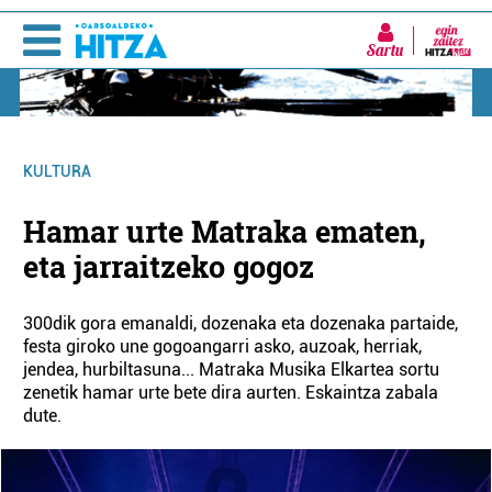
Sartu
KULTURA
Hamar urte Matraka ematen,
eta jarraitzeko gogoz
300dik gora emanaldi, dozenaka eta dozenaka partaide,
festa giroko une gogoangarri asko, auzoak, herriak,
jendea, hurbiltasuna... Matraka Musika Elkartea sortu
zenetik hamar urte bete dira aurten. Eskaintza zabala
dute.