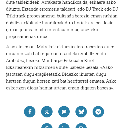
dute taldekideek. Arrakasta handikoa da, eskaera asko
dituzte. Eztanda erromeria taldeari, edo DJ Track edo DJ
Trikitrack proposamenei bultzada berezia eman nahian
dabiltza. «Kalitate handikoak dira horiek ere bai, festa
giroan jendea modu intentsuan mugiarazteko
proposamenak dira».
Jaso eta eman. Matrakak aktuazioetan irabazten duen
diruaren zati bat inguruan eragiteko erabiltzen du.
Adibidez, Lezoko Munttarpe Eskubaloi Kirol
Elkartearekin hitzarmena dute, babesle bezala. «Asko
jasotzen dugu eragileetatik. Bidezko ikusten dugu
hartzen dugun horren zati bat herritarrei ematea. Asko
eskertzen diegu hamar urtean eman diguten babesa».