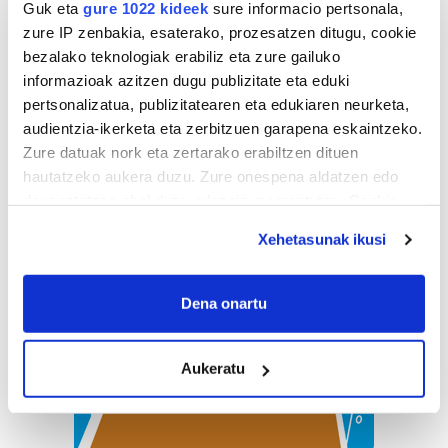
Guk eta
gure 1022 kideek
sure informacio pertsonala,
zure IP zenbakia, esaterako, prozesatzen ditugu, cookie
bezalako teknologiak erabiliz eta zure gailuko
informazioak azitzen dugu publizitate eta eduki
pertsonalizatua, publizitatearen eta edukiaren neurketa,
audientzia-ikerketa eta zerbitzuen garapena eskaintzeko.
Zure datuak nork eta zertarako erabiltzen dituen
hautatzeko aukera duzu. Zure onespena aldatzen edo
deuseztatzen ahal duzu edozein momentutan, Cookie
deklaraziotik edo Privacy triggerean klikatuz.
Xehetasunak ikusi
If you allow, we would also like to:
Collect information about your geographical
Dena onartu
location which can be accurate to within several
meters
Aukeratu
Identify your device by actively scanning it for
specific characteristics (fingerprinting)
Find out more about how your personal data is processed
and set your preferences in the
details section
.