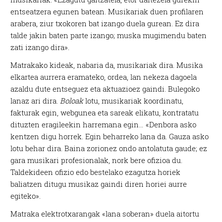
entseatzera egunen batean. Musikariak duen profilaren
arabera, ziur txokoren bat izango duela gurean. Ez dira
talde jakin baten parte izango; muska mugimendu baten
zati izango dira».
Matrakako kideak, nabaria da, musikariak dira. Musika
elkartea aurrera eramateko, ordea, lan nekeza dagoela
azaldu dute entseguez eta aktuazioez gaindi. Bulegoko
lanaz ari dira.
Boloak
lotu, musikariak koordinatu,
fakturak egin, webgunea eta sareak elikatu, kontratatu
dituzten eragileekin harremana egin… «Denbora asko
kentzen digu horrek. Egin beharreko lana da. Gauza asko
lotu behar dira. Baina zorionez ondo antolatuta gaude; ez
gara musikari profesionalak, nork bere ofizioa du.
Taldekideen ofizio edo bestelako ezagutza horiek
baliatzen ditugu musikaz gaindi diren horiei aurre
egiteko».
Matraka elektrotxarangak «lana soberan» duela aitortu