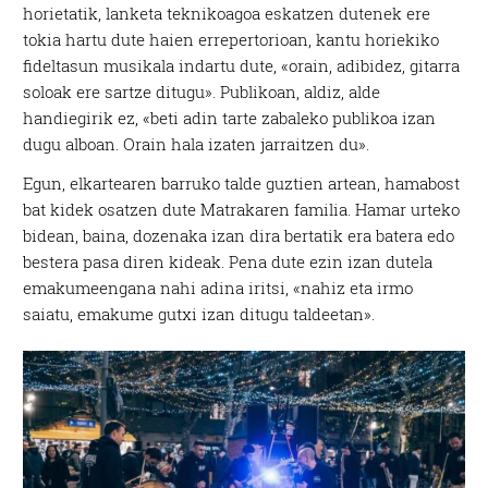
horietatik, lanketa teknikoagoa eskatzen dutenek ere
tokia hartu dute haien errepertorioan, kantu horiekiko
fideltasun musikala indartu dute, «orain, adibidez, gitarra
soloak ere sartze ditugu». Publikoan, aldiz, alde
handiegirik ez, «beti adin tarte zabaleko publikoa izan
dugu alboan. Orain hala izaten jarraitzen du».
Egun, elkartearen barruko talde guztien artean, hamabost
bat kidek osatzen dute Matrakaren familia. Hamar urteko
bidean, baina, dozenaka izan dira bertatik era batera edo
bestera pasa diren kideak. Pena dute ezin izan dutela
emakumeengana nahi adina iritsi, «nahiz eta irmo
saiatu, emakume gutxi izan ditugu taldeetan».