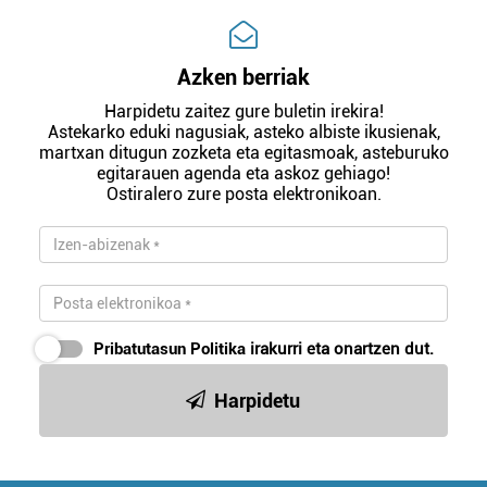
Azken berriak
Harpidetu zaitez gure buletin irekira!
Astekarko eduki nagusiak, asteko albiste ikusienak,
martxan ditugun zozketa eta egitasmoak, asteburuko
egitarauen agenda eta askoz gehiago!
Ostiralero zure posta elektronikoan.
Pribatutasun Politika
irakurri eta onartzen dut.
Harpidetu