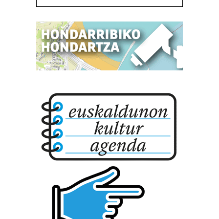
zure baimena Cookieen adierazpenean.
Webgune honek cookie propioak eta hirugarrenen cookie-
fitxategiak erabiltzen ditu. Zure esperientzia eta
zerbitzuak hobetzeko asmoz, cookie teknologiaz
baliatzen gara. Ohar hau onartuz gero, teknologia hori
erabiltzeko baimen esplizitua ematen diguzu.
Gehiago
irakurri