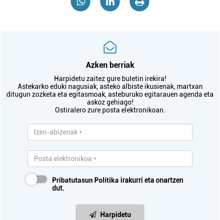
Azken berriak
Harpidetu zaitez gure buletin irekira!
Astekarko eduki nagusiak, asteko albiste ikusienak, martxan
ditugun zozketa eta egitasmoak, asteburuko egitarauen agenda eta
askoz gehiago!
Ostiralero zure posta elektronikoan.
Pribatutasun Politika
irakurri eta onartzen
dut.
Harpidetu