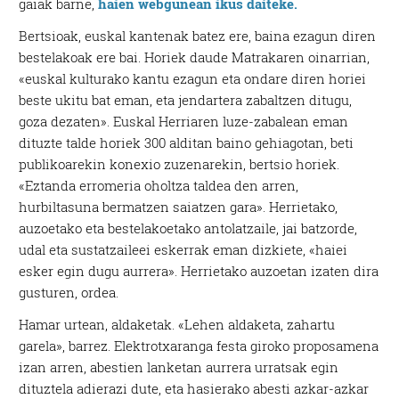
gaiak barne,
haien
webgunean ikus daiteke.
Bertsioak, euskal kantenak batez ere, baina ezagun diren
bestelakoak ere bai. Horiek daude Matrakaren oinarrian,
«euskal kulturako kantu ezagun eta ondare diren horiei
beste ukitu bat eman, eta jendartera zabaltzen ditugu,
goza dezaten». Euskal Herriaren luze-zabalean eman
dituzte talde horiek 300 alditan baino gehiagotan, beti
publikoarekin konexio zuzenarekin, bertsio horiek.
«Eztanda erromeria oholtza taldea den arren,
hurbiltasuna bermatzen saiatzen gara». Herrietako,
auzoetako eta bestelakoetako antolatzaile, jai batzorde,
udal eta sustatzaileei eskerrak eman dizkiete, «haiei
esker egin dugu aurrera». Herrietako auzoetan izaten dira
gusturen, ordea.
Hamar urtean, aldaketak. «Lehen aldaketa, zahartu
garela», barrez. Elektrotxaranga festa giroko proposamena
izan arren, abestien lanketan aurrera urratsak egin
dituztela adierazi dute, eta hasierako abesti azkar-azkar