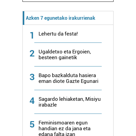
Azken 7 egunetako irakurrienak
1
Lehertu da festa!
2
Ugaldetxo eta Ergoien,
besteen gainetik
3
Bapo bazkalduta hasiera
eman diote Gazte Egunari
4
Sagardo lehiaketan, Misiyu
irabazle
5
Feminismoaren egun
handian ez da jana eta
edana falta izan