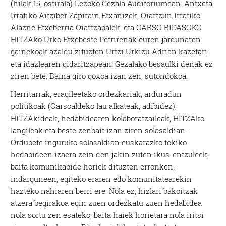
(hilak 15, ostirala) Lezoko Gezala Auditoriumean. Antxeta
Irratiko Aitziber Zapirain Etxanizek, Oiartzun Irratiko
Alazne Etxeberria Oiartzabalek, eta OARSO BIDASOKO
HITZAko Urko Etxebeste Petrirenak euren jardunaren
gainekoak azaldu zituzten Urtzi Urkizu Adrian kazetari
eta idazlearen gidaritzapean. Gezalako besaulki denak ez
ziren bete. Baina giro goxoa izan zen, sutondokoa.
Herritarrak, eragileetako ordezkariak, arduradun
politikoak (Oarsoaldeko lau alkateak, adibidez),
HITZAkideak, hedabidearen kolaboratzaileak, HITZAko
langileak eta beste zenbait izan ziren solasaldian.
Ordubete inguruko solasaldian euskarazko tokiko
hedabideen izaera zein den jakin zuten ikus-entzuleek,
baita komunikabide horiek dituzten erronken,
indarguneen, egiteko eraren edo komunitatearekin
hazteko nahiaren berri ere. Nola ez, hizlari bakoitzak
atzera begirakoa egin zuen ordezkatu zuen hedabidea
nola sortu zen esateko, baita haiek horietara nola iritsi