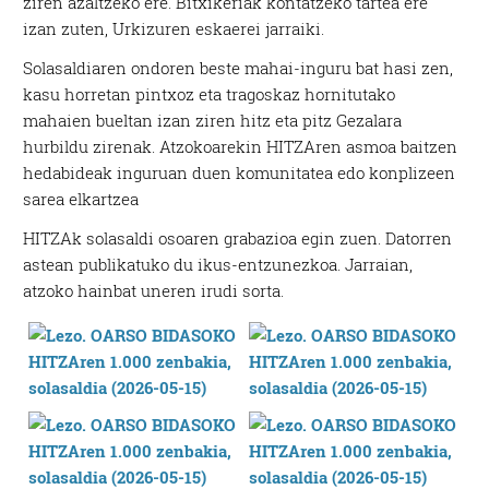
ziren azaltzeko ere. Bitxikeriak kontatzeko tartea ere
izan zuten, Urkizuren eskaerei jarraiki.
Solasaldiaren ondoren beste mahai-inguru bat hasi zen,
kasu horretan pintxoz eta tragoskaz hornitutako
mahaien bueltan izan ziren hitz eta pitz Gezalara
hurbildu zirenak. Atzokoarekin HITZAren asmoa baitzen
hedabideak inguruan duen komunitatea edo konplizeen
sarea elkartzea
HITZAk solasaldi osoaren grabazioa egin zuen. Datorren
astean publikatuko du ikus-entzunezkoa. Jarraian,
atzoko hainbat uneren irudi sorta.