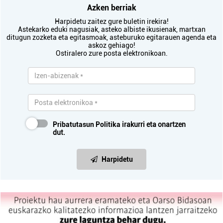
Azken berriak
Harpidetu zaitez gure buletin irekira!
Astekarko eduki nagusiak, asteko albiste ikusienak, martxan
ditugun zozketa eta egitasmoak, asteburuko egitarauen agenda eta
askoz gehiago!
Ostiralero zure posta elektronikoan.
Pribatutasun Politika
irakurri eta onartzen
dut.
Harpidetu