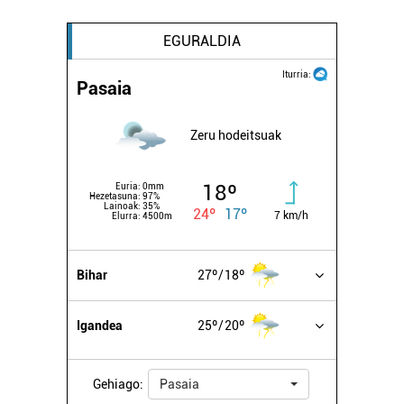
EGURALDIA
Iturria:
Pasaia
Zeru hodeitsuak
18º
Euria:
0mm
Hezetasuna:
97%
Lainoak:
35%
24º
17º
7 km/h
Elurra:
4500m
Bihar
27º
18º
Igandea
25º
20º
Gehiago:
Pasaia