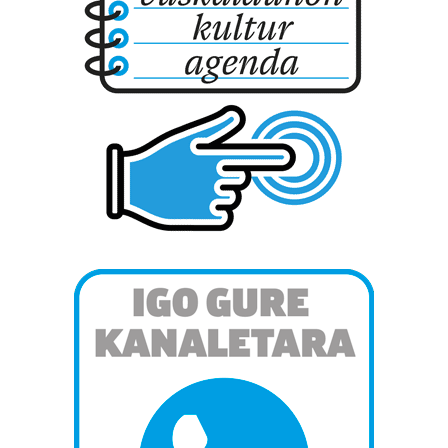
buruzko informazio gehiago eta ezarri zure lehentasunak
datuen atalean. Edozein unetan alda edo ken dezakezu
zure baimena Cookieen adierazpenean.
Webgune honek cookie propioak eta hirugarrenen cookie-
fitxategiak erabiltzen ditu. Zure esperientzia eta
zerbitzuak hobetzeko asmoz, cookie teknologiaz
baliatzen gara. Ohar hau onartuz gero, teknologia hori
erabiltzeko baimen esplizitua ematen diguzu.
Gehiago
irakurri