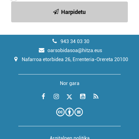
Harpidetu
943 34 03 30
oarsobidasoa@hitza.eus
Nafarroa etorbidea 26, Errenteria-Orereta 20100
Nor gara
Argitalpen politika