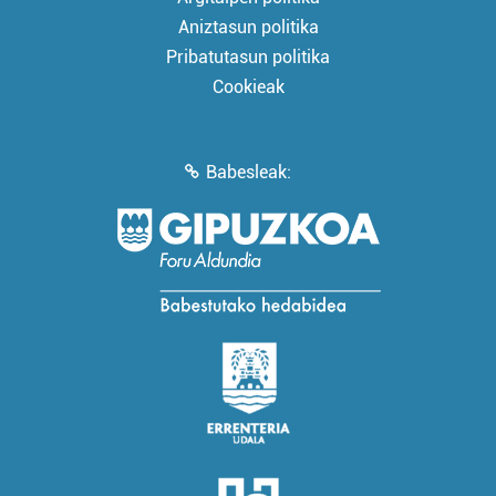
Aniztasun politika
Pribatutasun politika
Cookieak
Babesleak: