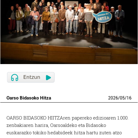
Oarso Bidasoko Hitza
2026
/
05
/
16
OARSO BIDASOKO HIITZAren papereko edizioaren 1.000.
zenbakiaren harira, Oarsoaldeko eta Bidasoko
euskarazko tokiko hedabideek hitza hartu zuten atzo