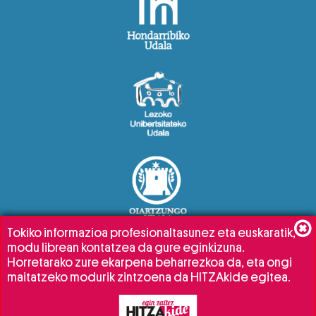
Tokiko informazioa profesionaltasunez eta euskaratik,
modu librean kontatzea da gure eginkizuna.
Horretarako zure ekarpena beharrezkoa da, eta ongi
maitatzeko modurik zintzoena da HITZAkide egitea.