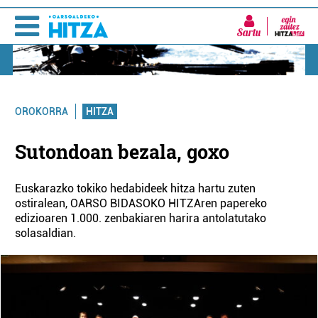
Sartu
HITZA
OROKORRA
Sutondoan bezala, goxo
Euskarazko tokiko hedabideek hitza hartu zuten
ostiralean, OARSO BIDASOKO HITZAren papereko
edizioaren 1.000. zenbakiaren harira antolatutako
solasaldian.