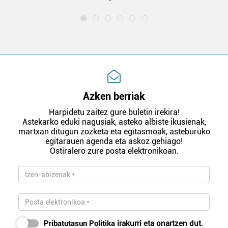
Azken berriak
Harpidetu zaitez gure buletin irekira!
Astekarko eduki nagusiak, asteko albiste ikusienak,
martxan ditugun zozketa eta egitasmoak, asteburuko
egitarauen agenda eta askoz gehiago!
Ostiralero zure posta elektronikoan.
Pribatutasun Politika
irakurri eta onartzen dut.