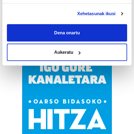
deuseztatzen ahal duzu edozein momentutan, Cookie
deklaraziotik edo Privacy triggerean klikatuz.
Xehetasunak ikusi
If you allow, we would also like to:
Collect information about your geographical
Dena onartu
location which can be accurate to within several
meters
Aukeratu
Identify your device by actively scanning it for
specific characteristics (fingerprinting)
Find out more about how your personal data is processed
and set your preferences in the
details section
.
Guk eta gure bazkideek zure datu pertsonalak
prozesatzen ditugu, zure IP zenbakia, besteak beste,
teknologia erabiliz, cookieak adibidez, iragarki eta eduki
pertsonalizatuak eskaintzeko, iragarkiak eta edukia
neurtzeko, jendeari buruzko informazioa biltzeko eta
produktuak garatzeko. Zure datuak nork eta zertarako
erabiltzen dituen hauta dezakezu.