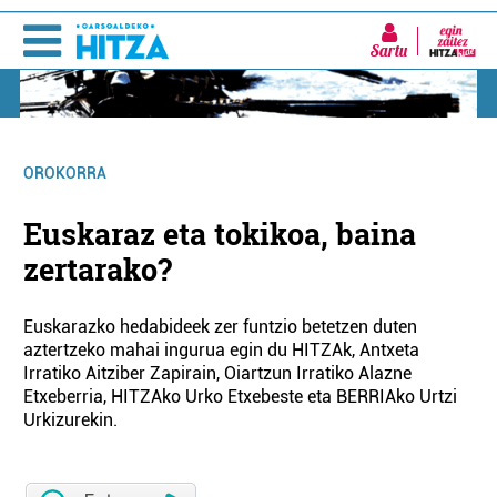
Sartu
OROKORRA
Euskaraz eta tokikoa, baina
zertarako?
Euskarazko hedabideek zer funtzio betetzen duten
aztertzeko mahai ingurua egin du HITZAk, Antxeta
Irratiko Aitziber Zapirain, Oiartzun Irratiko Alazne
Etxeberria, HITZAko Urko Etxebeste eta BERRIAko Urtzi
Urkizurekin.