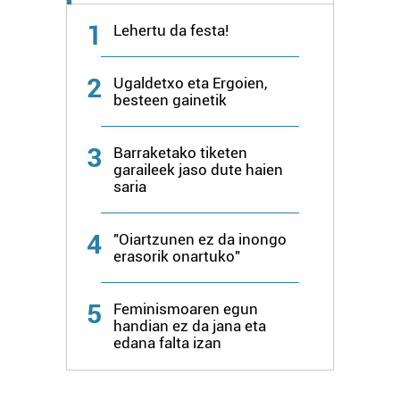
1
Lehertu da festa!
2
Ugaldetxo eta Ergoien,
besteen gainetik
3
Barraketako tiketen
garaileek jaso dute haien
saria
4
"Oiartzunen ez da inongo
erasorik onartuko"
5
Feminismoaren egun
handian ez da jana eta
edana falta izan