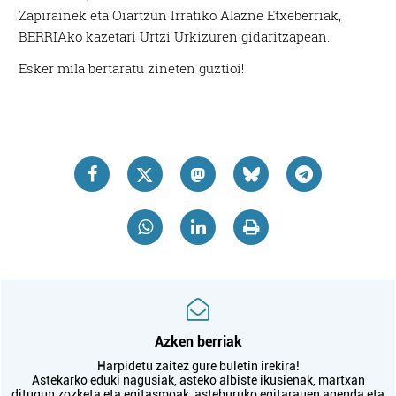
Zapirainek eta Oiartzun Irratiko Alazne Etxeberriak,
BERRIAko kazetari Urtzi Urkizuren gidaritzapean.
Esker mila bertaratu zineten guztioi!
Azken berriak
Harpidetu zaitez gure buletin irekira!
Astekarko eduki nagusiak, asteko albiste ikusienak, martxan
ditugun zozketa eta egitasmoak, asteburuko egitarauen agenda eta