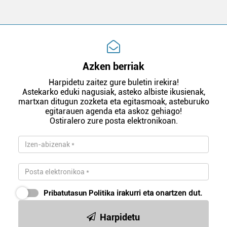
Azken berriak
Harpidetu zaitez gure buletin irekira!
Astekarko eduki nagusiak, asteko albiste ikusienak,
martxan ditugun zozketa eta egitasmoak, asteburuko
egitarauen agenda eta askoz gehiago!
Ostiralero zure posta elektronikoan.
Pribatutasun Politika
irakurri eta onartzen dut.
Harpidetu