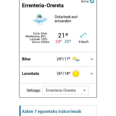
Iturria:
Errenteria-Orereta
Ostarteak euri
arinarekin
21º
Euria:
0mm
Hezetasuna:
85%
Lainoak:
100%
24º
20º
9 km/h
Elurra:
4500m
Bihar
24º
17º
Larunbata
26º
18º
Gehiago:
Errenteria-Orereta
Azken 7 egunetako irakurrienak