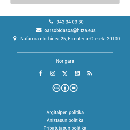
943 34 03 30
oarsobidasoa@hitza.eus
Nafarroa etorbidea 26, Errenteria-Orereta 20100
Nor gara
Argitalpen politika
Aniztasun politika
Pribatutasun politika