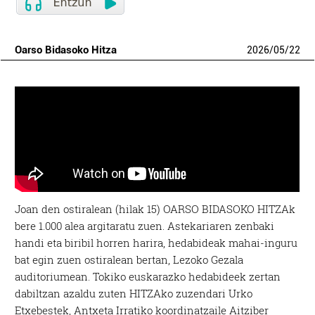
Oarso Bidasoko Hitza
2026
/
05
/
22
Joan den ostiralean (hilak 15) OARSO BIDASOKO HITZAk
bere 1.000 alea argitaratu zuen. Astekariaren zenbaki
handi eta biribil horren harira, hedabideak mahai-inguru
bat egin zuen ostiralean bertan, Lezoko Gezala
auditoriumean. Tokiko euskarazko hedabideek zertan
dabiltzan azaldu zuten HITZAko zuzendari Urko
Etxebestek, Antxeta Irratiko koordinatzaile Aitziber