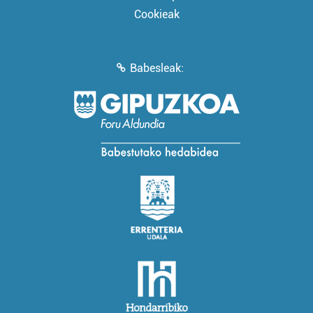
Cookieak
Babesleak: