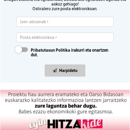
askoz gehiago!
Ostiralero zure posta elektronikoan.
Pribatutasun Politika
irakurri eta onartzen
dut.
Harpidetu