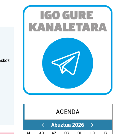
askoz
AGENDA
Abuztua 2026
AL.
AR.
AZ.
OG.
OL.
LR.
IG.