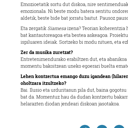
Emozioetatik sortu dut diskoa, nire sentimenduak 
emozionala. Ni beste modu batera sentitu ondoren
aldetik, beste bide bat jorratu baitut. Pausoz paus
Eta zergatik
Siamesa
izena? Teorian koherentzia ha
bat kantautoreagoa eta bestea askeagoa. Proiekt
ispiluaren ideiak. Sortzeko bi modu nituen, eta ezb
Zer da musika zuretzat?
Entretenimendurako erabiltzen dut, eta abanikoa i
momentu bakoitzean uneko egoerari buelta emate
Lehen kontzertua emango duzu igandean (hilaren 
oholtzara itzultzeko?
Bai. Ilusio eta urduritasun pila dut, baina gogot
bat da. Momentuz hau da dudan kontzertu bakarra, 
helarazten diodan jendeari diskoan jasotakoa.