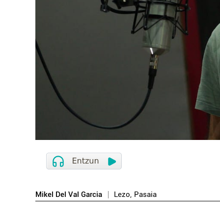
Mikel Del Val Garcia
Lezo
,
Pasaia