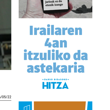
6
/
05
/
22