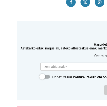
Harpidetu
Astekarko eduki nagusiak, asteko albiste ikusienak, mar
Ostirale
Pribatutasun Politika
irakurri eta on