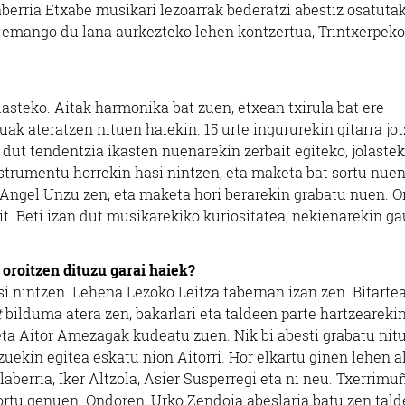
aberria Etxabe musikari lezoarrak bederatzi abestiz osatuta
) emango du lana aurkezteko lehen kontzertua, Trintxerpeko
lasteko. Aitak harmonika bat zuen, etxean txirula bat ere
ak ateratzen nituen haiekin. 15 urte ingururekin gitarra jo
 dut tendentzia ikasten nuenarekin zerbait egiteko, jolastek
instrumentu horrekin hasi nintzen, eta maketa bat sortu nue
ea Angel Unzu zen, eta maketa hori berarekin grabatu nuen. O
it. Beti izan dut musikarekiko kuriositatea, nekienarekin g
 oroitzen dituzu garai haiek?
 nintzen. Lehena Lezoko Leitza tabernan izan zen. Bitartea
t
bilduma atera zen, bakarlari eta taldeen parte hartzearekin
eta Aitor Amezagak kudeatu zuen. Nik bi abesti grabatu nit
uekin egitea eskatu nion Aitorri. Hor elkartu ginen lehen a
berria, Iker Altzola, Asier Susperregi eta ni neu. Txerrimu
ortu genuen. Ondoren, Urko Zendoia abeslaria batu zen tald