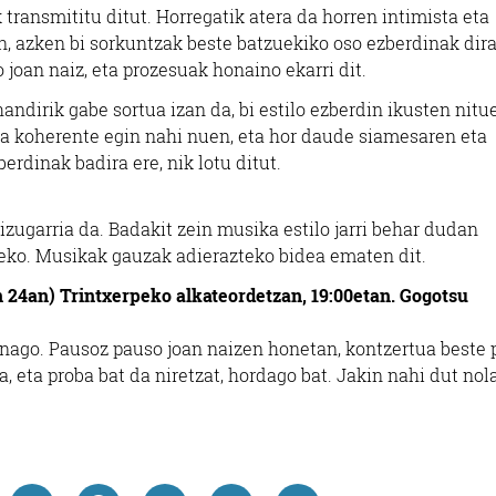
transmititu ditut. Horregatik atera da horren intimista eta
, azken bi sorkuntzak beste batzuekiko oso ezberdinak dira
o joan naiz, eta prozesuak honaino ekarri dit.
ndirik gabe sortua izan da, bi estilo ezberdin ikusten nitu
ua koherente egin nahi nuen, eta hor daude siamesaren eta
erdinak badira ere, nik lotu ditut.
zugarria da. Badakit zein musika estilo jarri behar dudan
ko. Musikak gauzak adierazteko bidea ematen dit.
24an) Trintxerpeko alkateordetzan, 19:00etan. Gogotsu
su nago. Pausoz pauso joan naizen honetan, kontzertua beste
eta proba bat da niretzat, hordago bat. Jakin nahi dut nol