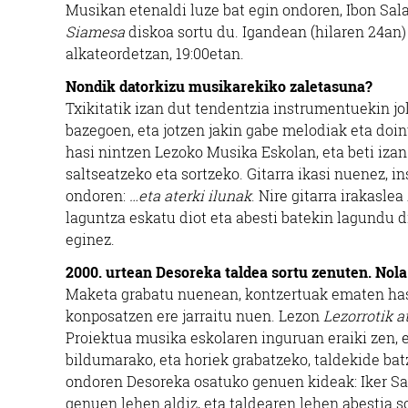
M
usikan etenaldi luze bat egin ondoren, Ibon Sal
Siamesa
diskoa sortu du. Igandean (hilaren 24an
alkateordetzan, 19:00etan.
Nondik datorkizu musikarekiko zaletasuna?
Txikitatik izan dut tendentzia instrumentuekin jo
bazegoen, eta jotzen jakin gabe melodiak eta doinu
hasi nintzen Lezoko Musika Eskolan, eta beti izan
saltseatzeko eta sortzeko. Gitarra ikasi nuenez, 
ondoren:
…eta aterki ilunak
. Nire gitarra irakasl
laguntza eskatu diot eta abesti batekin lagundu d
eginez.
2000. urtean Desoreka taldea sortu zenuten. Nola
Maketa grabatu nuenean, kontzertuak ematen hasi
konposatzen ere jarraitu nuen. Lezon
Lezorrotik a
Proiektua musika eskolaren inguruan eraiki zen, 
bildumarako, eta horiek grabatzeko, taldekide batz
ondoren Desoreka osatuko genuen kideak: Iker Sala
genuen lehen aldiz, eta taldearen lehen abestia s