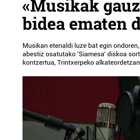
«Musikak gauz
bidea ematen d
Musikan etenaldi luze bat egin ondoren,
abestiz osatutako 'Siamesa' diskoa sor
kontzertua, Trintxerpeko alkateordetzan