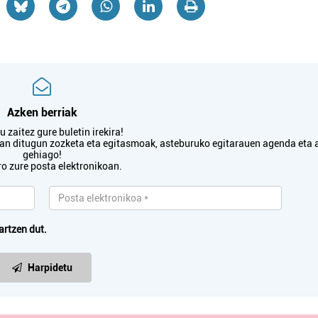
Azken berriak
 zaitez gure buletin irekira!
txan ditugun zozketa eta egitasmoak, asteburuko egitarauen agenda eta 
gehiago!
ro zure posta elektronikoan.
artzen dut.
Harpidetu