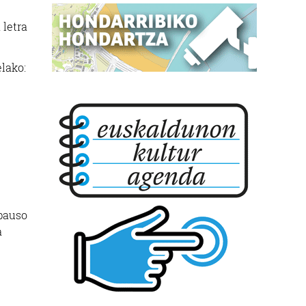
 letra
elako:
 pauso
a