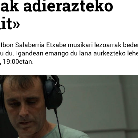
ak adierazteko
it»
 Ibon Salaberria Etxabe musikari lezoarrak bede
tu du. Igandean emango du lana aurkezteko leh
, 19:00etan.