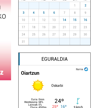
27
28
29
30
31
1
2
3
4
5
6
7
8
9
10
11
12
13
14
15
16
17
18
19
20
21
22
23
24
25
26
27
28
29
30
31
1
2
3
4
5
6
EGURALDIA
Iturria:
Oiartzun
Oskarbi
24º
Euria:
0mm
Hezetasuna:
68%
Lainoak:
0%
25º
16º
9 km/h
Elurra:
4500m