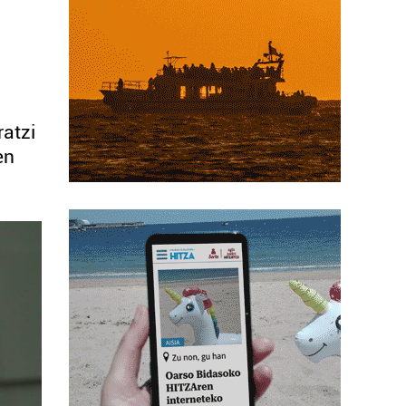
ratzi
en