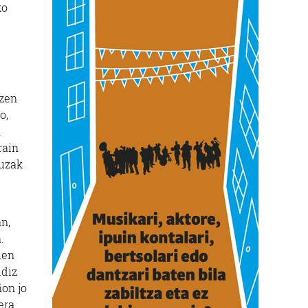
ko
tzen
o,
n
rain
auzak
n,
.
uen
ldiz
ñon jo
era.