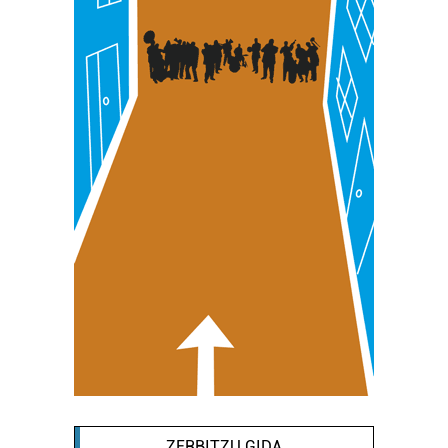
buruzko informazio gehiago eta ezarri zure lehentasunak
datuen atalean. Edozein unetan alda edo ken dezakezu
zure baimena Cookieen adierazpenean.
Webgune honek cookie propioak eta hirugarrenen cookie-
fitxategiak erabiltzen ditu. Zure esperientzia eta
zerbitzuak hobetzeko asmoz, cookie teknologiaz
baliatzen gara. Ohar hau onartuz gero, teknologia hori
erabiltzeko baimen esplizitua ematen diguzu.
Gehiago
irakurri
ZERBITZU GIDA