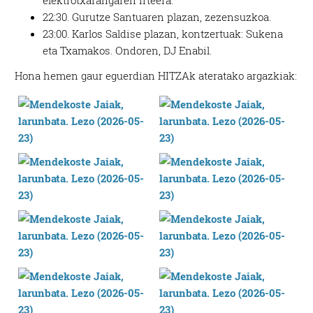
22:30. Gurutze Santuaren plazan, zezensuzkoa.
23:00. Karlos Saldise plazan, kontzertuak: Sukena
eta Txamakos. Ondoren, DJ Enabil.
Hona hemen gaur eguerdian HITZAk ateratako argazkiak: