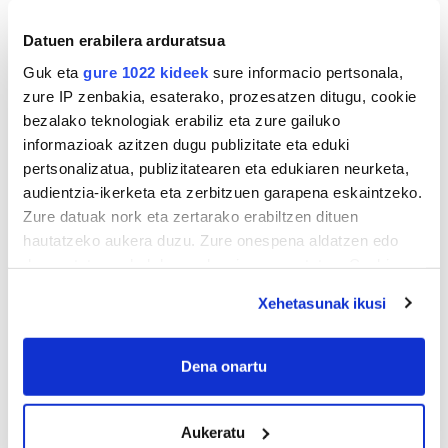
Datuen erabilera arduratsua
Guk eta
gure 1022 kideek
sure informacio pertsonala,
zure IP zenbakia, esaterako, prozesatzen ditugu, cookie
bezalako teknologiak erabiliz eta zure gailuko
informazioak azitzen dugu publizitate eta eduki
pertsonalizatua, publizitatearen eta edukiaren neurketa,
audientzia-ikerketa eta zerbitzuen garapena eskaintzeko.
Zure datuak nork eta zertarako erabiltzen dituen
hautatzeko aukera duzu. Zure onespena aldatzen edo
deuseztatzen ahal duzu edozein momentutan, Cookie
deklaraziotik edo Privacy triggerean klikatuz.
Xehetasunak ikusi
If you allow, we would also like to:
Collect information about your geographical
Dena onartu
location which can be accurate to within several
meters
Aukeratu
Identify your device by actively scanning it for