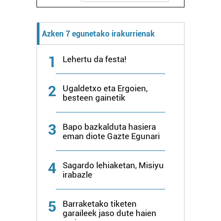
Azken 7 egunetako irakurrienak
1
Lehertu da festa!
2
Ugaldetxo eta Ergoien,
besteen gainetik
3
Bapo bazkalduta hasiera
eman diote Gazte Egunari
4
Sagardo lehiaketan, Misiyu
irabazle
5
Barraketako tiketen
garaileek jaso dute haien