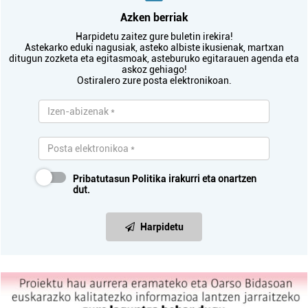
Azken berriak
Harpidetu zaitez gure buletin irekira!
Astekarko eduki nagusiak, asteko albiste ikusienak, martxan
ditugun zozketa eta egitasmoak, asteburuko egitarauen agenda eta
askoz gehiago!
Ostiralero zure posta elektronikoan.
Pribatutasun Politika
irakurri eta onartzen
dut.
Harpidetu