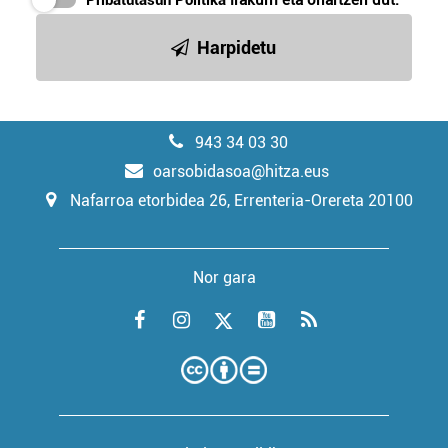
Pribatutasun Politika
irakurri eta onartzen dut.
Harpidetu
943 34 03 30
oarsobidasoa@hitza.eus
Nafarroa etorbidea 26, Errenteria-Orereta 20100
Nor gara