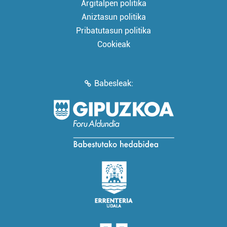
Argitalpen politika
Aniztasun politika
Pribatutasun politika
Cookieak
Babesleak: