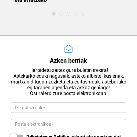
Azken berriak
Harpidetu zaitez gure buletin irekira!
Astekarko eduki nagusiak, asteko albiste ikusienak,
martxan ditugun zozketa eta egitasmoak, asteburuko
egitarauen agenda eta askoz gehiago!
Ostiralero zure posta elektronikoan.