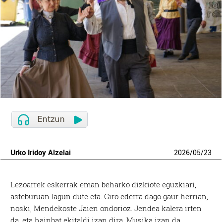
Urko Iridoy Alzelai
2026
/
05
/
23
Lezoarrek eskerrak eman beharko dizkiote eguzkiari,
asteburuan lagun dute eta. Giro ederra dago gaur herrian,
noski, Mendekoste Jaien ondorioz. Jendea kalera irten
da, eta hainbat ekitaldi izan dira. Musika izan da