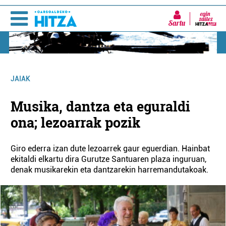
Sartu
JAIAK
Musika, dantza eta eguraldi
ona; lezoarrak pozik
Giro ederra izan dute lezoarrek gaur eguerdian. Hainbat
ekitaldi elkartu dira Gurutze Santuaren plaza inguruan,
denak musikarekin eta dantzarekin harremandutakoak.