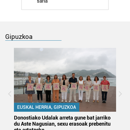
saria
Gipuzkoa
EUSKAL HERRIA, GIPUZKOA
Donostiako Udalak arreta gune bat jarriko
Ur
du Aste Nagusian, sexu erasoak prebenitu
es
eta artatzeko
lu