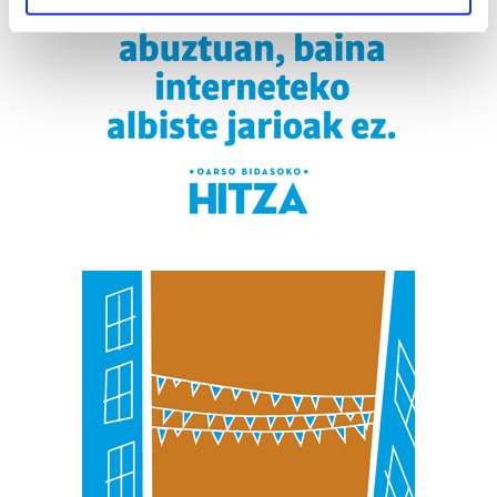
specific characteristics (fingerprinting)
Find out more about how your personal data is processed
and set your preferences in the
details section
.
Guk eta gure bazkideek zure datu pertsonalak
prozesatzen ditugu, zure IP zenbakia, besteak beste,
teknologia erabiliz, cookieak adibidez, iragarki eta eduki
pertsonalizatuak eskaintzeko, iragarkiak eta edukia
neurtzeko, jendeari buruzko informazioa biltzeko eta
produktuak garatzeko. Zure datuak nork eta zertarako
erabiltzen dituen hauta dezakezu.
Bazkide batzuek ez dizute baimenik eskatzen, eta beren
interes komertzial legitimoetan babesten dira. Ikusi gure
bazkideen zerrenda, beren ustez zein helburutarako
duten interes legitimoa eta horren aurka nola egin
dezakezun ikusteko.
Lortu zure datu pertsonalak prozesatzeko moduari