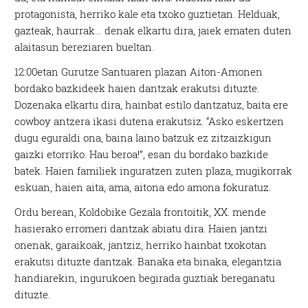
protagonista, herriko kale eta txoko guztietan. Helduak,
gazteak, haurrak… denak elkartu dira, jaiek ematen duten
alaitasun bereziaren bueltan.
12:00etan Gurutze Santuaren plazan Aiton-Amonen
bordako bazkideek haien dantzak erakutsi dituzte.
Dozenaka elkartu dira, hainbat estilo dantzatuz, baita ere
cowboy antzera ikasi dutena erakutsiz. “Asko eskertzen
dugu eguraldi ona, baina laino batzuk ez zitzaizkigun
gaizki etorriko. Hau beroa!”, esan du bordako bazkide
batek. Haien familiek inguratzen zuten plaza, mugikorrak
eskuan, haien aita, ama, aitona edo amona fokuratuz.
Ordu berean, Koldobike Gezala frontoitik, XX. mende
hasierako erromeri dantzak abiatu dira. Haien jantzi
onenak, garaikoak, jantziz, herriko hainbat txokotan
erakutsi dituzte dantzak. Banaka eta binaka, elegantzia
handiarekin, ingurukoen begirada guztiak bereganatu
dituzte.