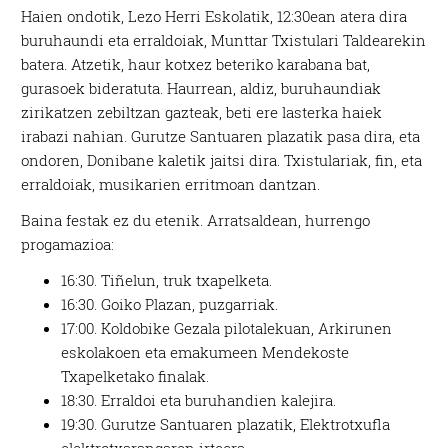
Haien ondotik, Lezo Herri Eskolatik, 12:30ean atera dira
buruhaundi eta erraldoiak, Munttar Txistulari Taldearekin
batera. Atzetik, haur kotxez beteriko karabana bat,
gurasoek bideratuta. Haurrean, aldiz, buruhaundiak
zirikatzen zebiltzan gazteak, beti ere lasterka haiek
irabazi nahian. Gurutze Santuaren plazatik pasa dira, eta
ondoren, Donibane kaletik jaitsi dira. Txistulariak, fin, eta
erraldoiak, musikarien erritmoan dantzan.
Baina festak ez du etenik. Arratsaldean, hurrengo
progamazioa:
16:30. Tiñelun, truk txapelketa.
16:30. Goiko Plazan, puzgarriak.
17:00. Koldobike Gezala pilotalekuan, Arkirunen
eskolakoen eta emakumeen Mendekoste
Txapelketako finalak.
18:30. Erraldoi eta buruhandien kalejira.
19:30. Gurutze Santuaren plazatik, Elektrotxufla
elektrotxarangaren irteera.