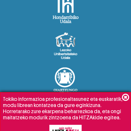
Tokiko informazioa profesionaltasunez eta euskaratik,
modu librean kontatzea da gure eginkizuna.
Horretarako zure ekarpena beharrezkoa da, eta ongi
maitatzeko modurik zintzoena da HITZAkide egitea.