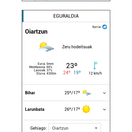
EGURALDIA
Iturria:
Oiartzun
Zeru hodeitsuak
23º
Euria:
0mm
Hezetasuna:
66%
Lainoak:
37%
24º
19º
12 km/h
Elurra:
4300m
Bihar
25º
17º
Larunbata
26º
17º
Gehiago:
Oiartzun