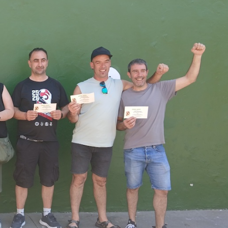
Ileapaindegiak
Ostalaritza
KATXUTXA
HONDAR JATETX
ILEAPAINDEGIA
Hondarribia
Hondarribia