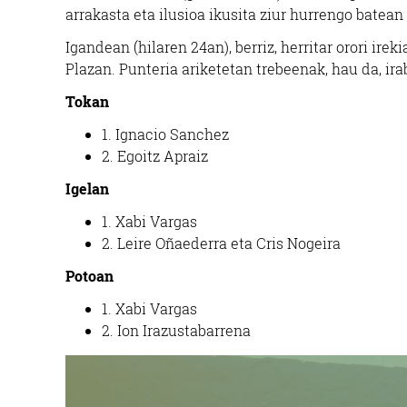
arrakasta eta ilusioa ikusita ziur hurrengo batea
Igandean (hilaren 24an), berriz, herritar orori irek
Plazan. Punteria ariketetan trebeenak, hau da, ira
Tokan
1. Ignacio Sanchez
2. Egoitz Apraiz
Igelan
1. Xabi Vargas
2. Leire Oñaederra eta Cris Nogeira
Potoan
1. Xabi Vargas
2. Ion Irazustabarrena