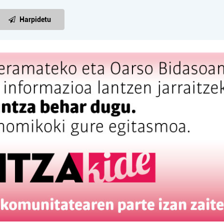
Harpidetu