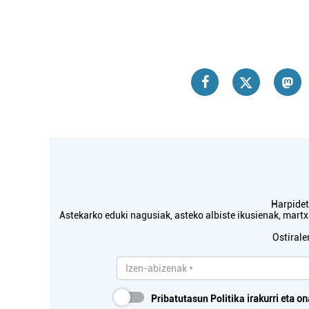
Harpidetu
Astekarko eduki nagusiak, asteko albiste ikusienak, mar
Ostirale
Pribatutasun Politika
irakurri eta on