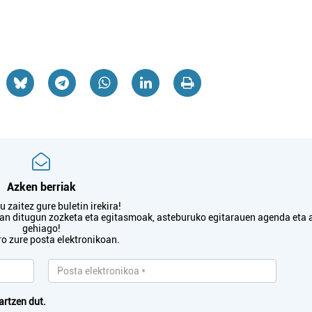
Azken berriak
 zaitez gure buletin irekira!
txan ditugun zozketa eta egitasmoak, asteburuko egitarauen agenda eta 
gehiago!
ro zure posta elektronikoan.
artzen dut.