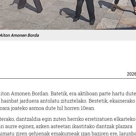
Aiton Amonen Borda
202
Aiton Amonen Bordan. Batetik, era aktiboan parte hartu dute
ainbat jarduera antolatu zituztelako. Bestetik, ekainerako
roara joateko asmoa dute hil horren 10ean.
erako, dantzaldia egin zuten herriko erretiratuen elkarteko
i aurre eginez, azken asteetan ikastitako dantzak plazara
animatu ziren gehienak emakumeak izan baziren ere, larunb