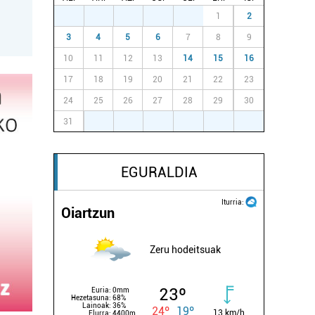
27
28
29
30
31
1
2
3
4
5
6
7
8
9
10
11
12
13
14
15
16
17
18
19
20
21
22
23
24
25
26
27
28
29
30
31
1
2
3
4
5
6
EGURALDIA
Iturria:
Oiartzun
Zeru hodeitsuak
23º
Euria:
0mm
Hezetasuna:
68%
Lainoak:
36%
24º
19º
13 km/h
Elurra:
4400m