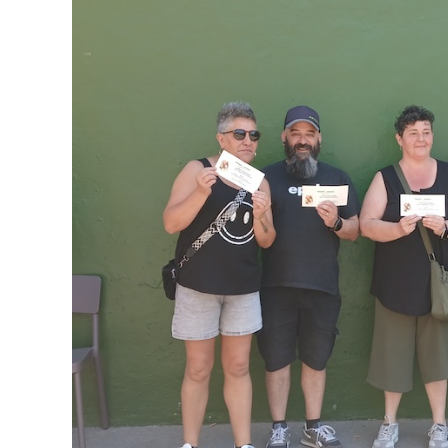
Ostalaritza
HONDAR JATETXEA
Hondarribia