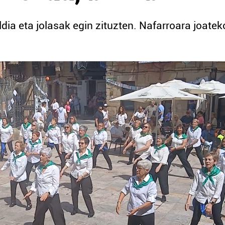
ia eta jolasak egin zituzten. Nafarroara joatek