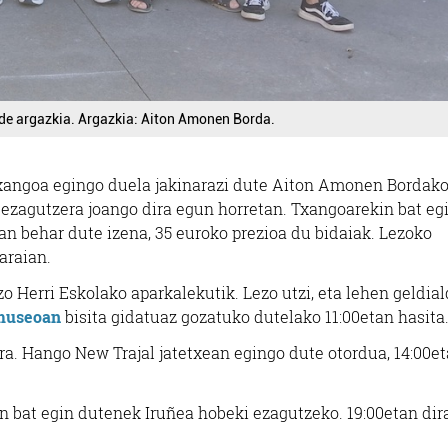
alde argazkia. Argazkia: Aiton Amonen Borda.
txangoa egingo duela jakinarazi dute Aiton Amonen Bordak
 ezagutzera joango dira egun horretan. Txangoarekin bat eg
an behar dute izena, 35 euroko prezioa du bidaiak. Lezoko
araian.
 Herri Eskolako aparkalekutik. Lezo utzi, eta lehen geldial
 museoan
bisita gidatuaz gozatuko dutelako 11:00etan hasita
ra. Hango New Trajal jatetxean egingo dute otordua, 14:00e
n bat egin dutenek Iruñea hobeki ezagutzeko. 19:00etan dir