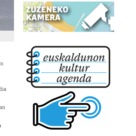
o
in
dia
.
tan
a