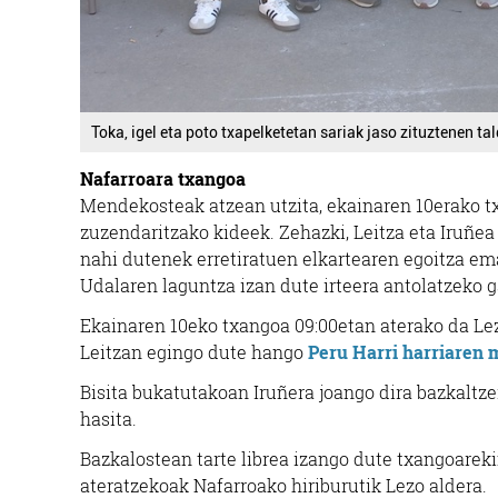
Toka, igel eta poto txapelketetan sariak jaso zituztenen t
Nafarroara txangoa
Mendekosteak atzean utzita, ekainaren 10erako 
zuzendaritzako kideek. Zehazki, Leitza eta Iruñea
nahi dutenek erretiratuen elkartearen egoitza em
Udalaren laguntza izan dute irteera antolatzeko g
Ekainaren 10eko txangoa 09:00etan aterako da Lezo
Leitzan egingo dute hango
Peru Harri harriaren
Bisita bukatutakoan Iruñera joango dira bazkaltze
hasita.
Bazkalostean tarte librea izango dute txangoareki
ateratzekoak Nafarroako hiriburutik Lezo aldera.