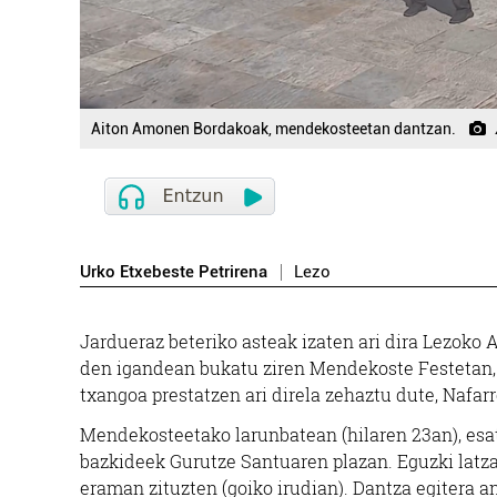
Aiton Amonen Bordakoak, mendekosteetan dantzan.
Urko Etxebeste Petrirena
Lezo
Jardueraz beteriko asteak izaten ari dira Lezoko 
den igandean bukatu ziren Mendekoste Festetan, h
txangoa prestatzen ari direla zehaztu dute, Nafar
Mendekosteetako larunbatean (hilaren 23an), esat
bazkideek Gurutze Santuaren plazan. Eguzki latzar
eraman zituzten (goiko irudian). Dantza egitera 