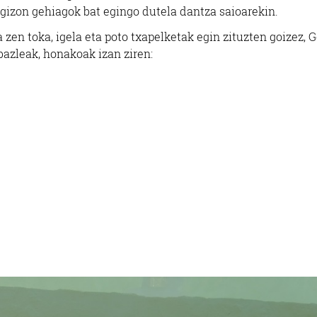
n gizon gehiagok bat egingo dutela dantza saioarekin.
ia zen toka, igela eta poto txapelketak egin zituzten goizez, 
bazleak, honakoak izan ziren: