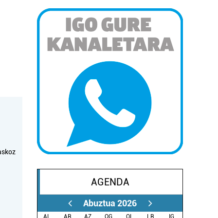
askoz
AGENDA
Abuztua 2026
AL.
AR.
AZ.
OG.
OL.
LR.
IG.