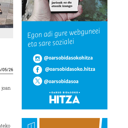
6
/
05
/
26
 joan
ateko