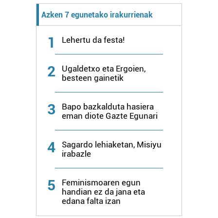
Azken 7 egunetako irakurrienak
1
Lehertu da festa!
2
Ugaldetxo eta Ergoien,
besteen gainetik
3
Bapo bazkalduta hasiera
eman diote Gazte Egunari
4
Sagardo lehiaketan, Misiyu
irabazle
5
Feminismoaren egun
handian ez da jana eta
edana falta izan