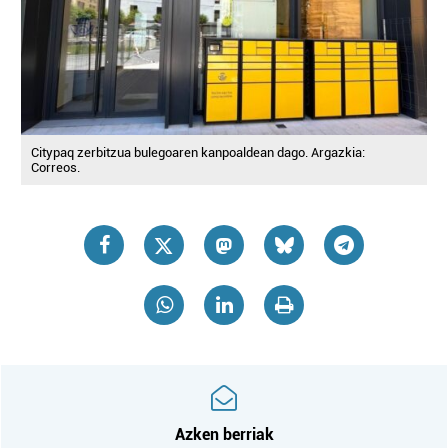
Citypaq zerbitzua bulegoaren kanpoaldean dago. Argazkia:
Correos.
Azken berriak