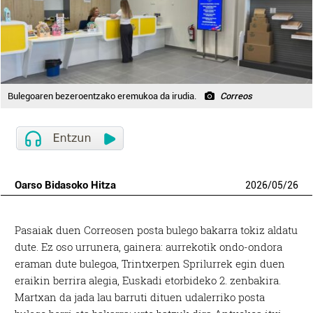
Bulegoaren bezeroentzako eremukoa da irudia.
Correos
Oarso Bidasoko Hitza
2026
/
05
/
26
Pasaiak duen Correosen posta bulego bakarra tokiz aldatu
dute. Ez oso urrunera, gainera: aurrekotik ondo-ondora
eraman dute bulegoa, Trintxerpen Sprilurrek egin duen
eraikin berrira alegia, Euskadi etorbideko 2. zenbakira.
Martxan da jada lau barruti dituen udalerriko posta