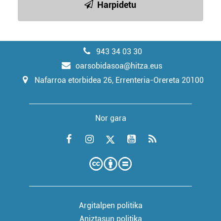
Harpidetu
943 34 03 30
oarsobidasoa@hitza.eus
Nafarroa etorbidea 26, Errenteria-Orereta 20100
Nor gara
Argitalpen politika
Aniztasun politika