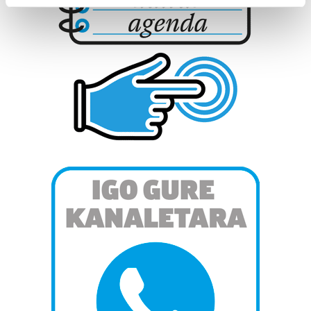
Find out more about how your personal data is processed
and set your preferences in the
details section
.
Guk eta gure bazkideek zure datu pertsonalak
prozesatzen ditugu, zure IP zenbakia, besteak beste,
teknologia erabiliz, cookieak adibidez, iragarki eta eduki
pertsonalizatuak eskaintzeko, iragarkiak eta edukia
neurtzeko, jendeari buruzko informazioa biltzeko eta
produktuak garatzeko. Zure datuak nork eta zertarako
erabiltzen dituen hauta dezakezu.
Bazkide batzuek ez dizute baimenik eskatzen, eta beren
interes komertzial legitimoetan babesten dira. Ikusi gure
bazkideen zerrenda, beren ustez zein helburutarako
duten interes legitimoa eta horren aurka nola egin
dezakezun ikusteko.
Lortu zure datu pertsonalak prozesatzeko moduari