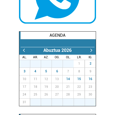
buruzko informazio gehiago eta ezarri zure lehentasunak
datuen atalean. Edozein unetan alda edo ken dezakezu
zure baimena Cookieen adierazpenean.
Webgune honek cookie propioak eta hirugarrenen cookie-
fitxategiak erabiltzen ditu. Zure esperientzia eta
AGENDA
zerbitzuak hobetzeko asmoz, cookie teknologiaz
baliatzen gara. Ohar hau onartuz gero, teknologia hori
Abuztua 2026
erabiltzeko baimen esplizitua ematen diguzu.
Gehiago
irakurri
AL.
AR.
AZ.
OG.
OL.
LR.
IG.
27
28
29
30
31
1
2
3
4
5
6
7
8
9
10
11
12
13
14
15
16
17
18
19
20
21
22
23
24
25
26
27
28
29
30
31
1
2
3
4
5
6