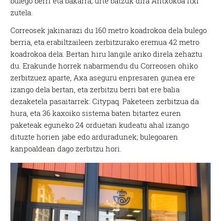
bulego berri eta bakarra; urte batzuk dira Antxokoa itxi
zutela.
Correosek jakinarazi du 160 metro koadrokoa dela bulego
berria, eta erabiltzaileen zerbitzurako eremua 42 metro
koadrokoa dela. Bertan hiru langile ariko direla zehaztu
du. Erakunde horrek nabarmendu du Correosen ohiko
zerbitzuez aparte, Axa aseguru enpresaren gunea ere
izango dela bertan, eta zerbitzu berri bat ere balia
dezaketela pasaitarrek: Citypaq. Paketeen zerbitzua da
hura, eta 36 kaxoiko sistema baten bitartez euren
paketeak eguneko 24 orduetan kudeatu ahal izango
dituzte horien jabe edo arduradunek; bulegoaren
kanpoaldean dago zerbitzu hori.