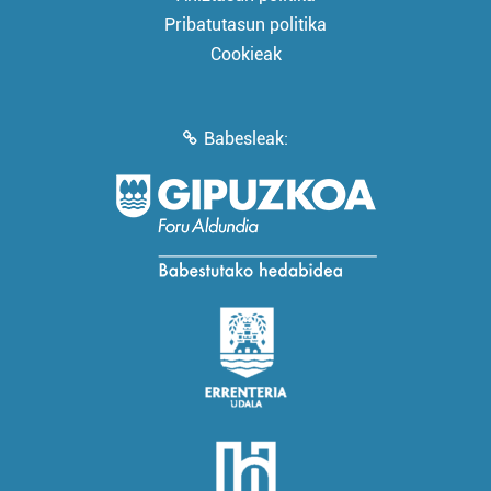
Pribatutasun politika
Cookieak
Babesleak: