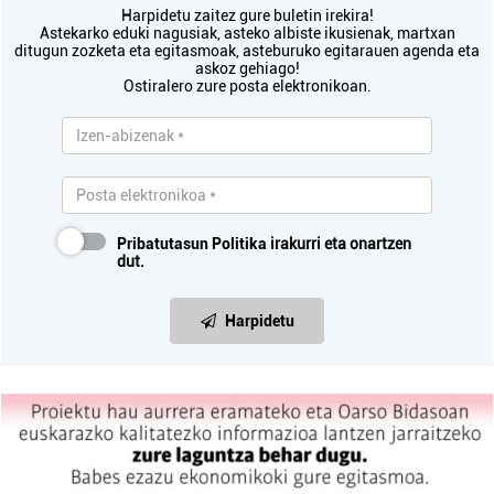
Harpidetu zaitez gure buletin irekira!
Astekarko eduki nagusiak, asteko albiste ikusienak, martxan
ditugun zozketa eta egitasmoak, asteburuko egitarauen agenda eta
askoz gehiago!
Ostiralero zure posta elektronikoan.
Pribatutasun Politika
irakurri eta onartzen
dut.
Harpidetu