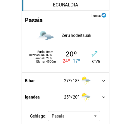
EGURALDIA
Iturria:
Pasaia
Zeru hodeitsuak
20º
Euria:
0mm
Hezetasuna:
87%
Lainoak:
21%
24º
17º
1 km/h
Elurra:
4500m
Bihar
27º
18º
Igandea
25º
20º
Gehiago:
Pasaia