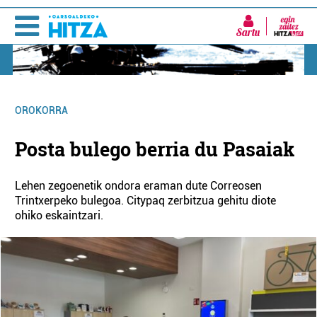
Sartu
OROKORRA
Posta bulego berria du Pasaiak
Lehen zegoenetik ondora eraman dute Correosen
Trintxerpeko bulegoa. Citypaq zerbitzua gehitu diote
ohiko eskaintzari.