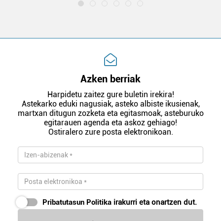
Azken berriak
Harpidetu zaitez gure buletin irekira!
Astekarko eduki nagusiak, asteko albiste ikusienak,
martxan ditugun zozketa eta egitasmoak, asteburuko
egitarauen agenda eta askoz gehiago!
Ostiralero zure posta elektronikoan.
Pribatutasun Politika
irakurri eta onartzen dut.