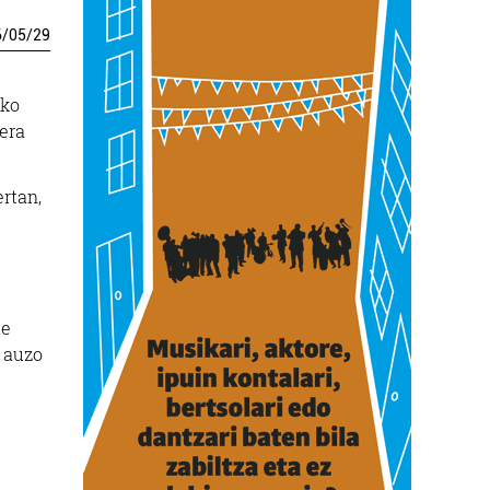
6
/
05
/
29
uko
lera
rtan,
te
k auzo