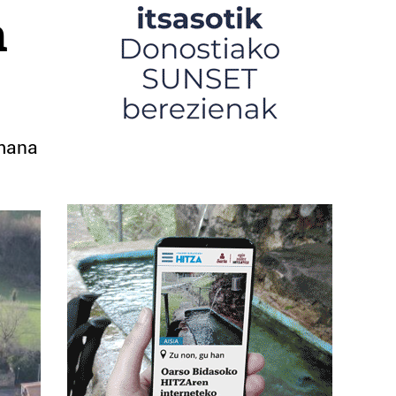
n
emana