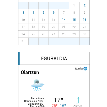
27
28
29
30
31
1
2
3
4
5
6
7
8
9
10
11
12
13
14
15
16
17
18
19
20
21
22
23
24
25
26
27
28
29
30
31
1
2
3
4
5
6
EGURALDIA
Iturria:
Oiartzun
17º
Euria:
0mm
Hezetasuna:
99%
Lainoak:
52%
25º
16º
7 km/h
Elurra:
4500m