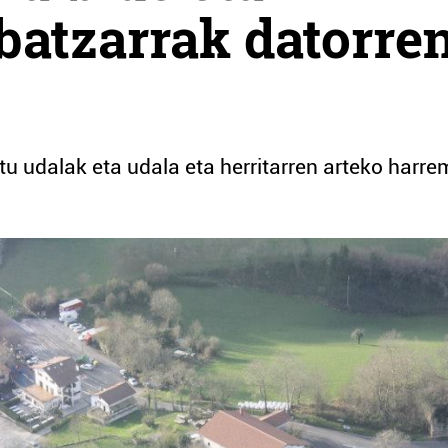
 batzarrak datorre
itu udalak eta udala eta herritarren arteko harr