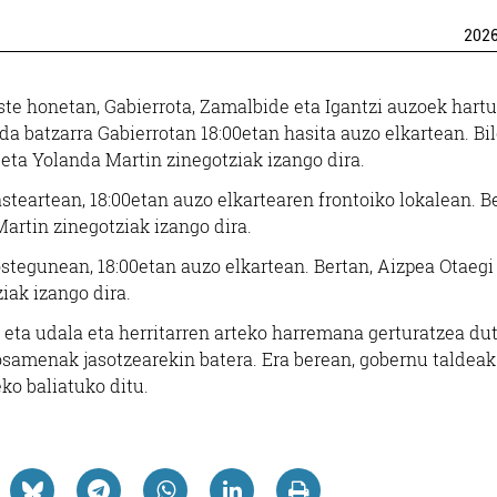
202
ste honetan, Gabierrota, Zamalbide eta Igantzi auzoek hart
da batzarra Gabierrotan 18:00etan hasita auzo elkartean. Bi
eta Yolanda Martin zinegotziak izango dira.
teartean, 18:00etan auzo elkartearen frontoiko lokalean. Be
Martin zinegotziak izango dira.
 ostegunean, 18:00etan auzo elkartean. Bertan, Aizpea Otaegi
iak izango dira.
 eta udala eta herritarren arteko harremana gerturatzea du
osamenak jasotzearekin batera. Era berean, gobernu taldea
ko baliatuko ditu.