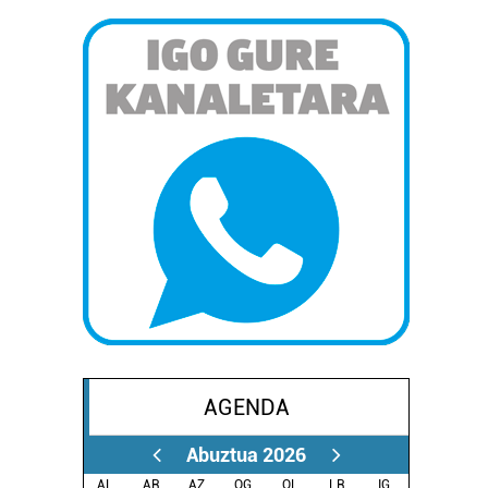
AGENDA
Abuztua 2026
AL.
AR.
AZ.
OG.
OL.
LR.
IG.