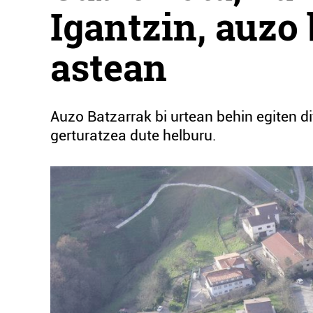
Igantzin, auzo
astean
Auzo Batzarrak bi urtean behin egiten d
gerturatzea dute helburu.