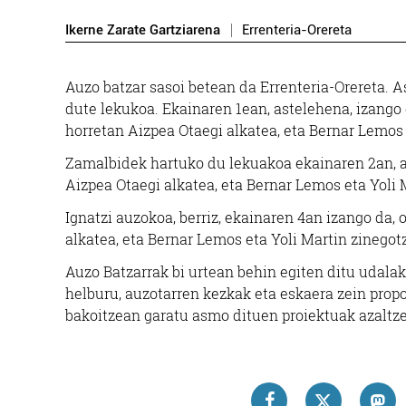
Ikerne Zarate Gartziarena
Errenteria-Orereta
Auzo batzar sasoi betean da Errenteria-Orereta. A
dute lekukoa. Ekainaren 1ean, astelehena, izango 
horretan Aizpea Otaegi alkatea, eta Bernar Lemos 
Zamalbidek hartuko du lekuakoa ekainaren 2an, as
Aizpea Otaegi alkatea, eta Bernar Lemos eta Yoli 
Ignatzi auzokoa, berriz, ekainaren 4an izango da,
alkatea, eta Bernar Lemos eta Yoli Martin zinegotz
Auzo Batzarrak bi urtean behin egiten ditu udalak
helburu, auzotarren kezkak eta eskaera zein prop
bakoitzean garatu asmo dituen proiektuak azaltze