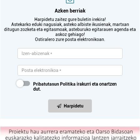
Azken berriak
Harpidetu zaitez gure buletin irekira!
Astekarko eduki nagusiak, asteko albiste ikusienak, martxan
ditugun zozketa eta egitasmoak, asteburuko egitarauen agenda eta
askoz gehiago!
Ostiralero zure posta elektronikoan.
Pribatutasun Politika
irakurri eta onartzen
dut.
Harpidetu