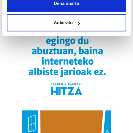
Collect information about your geographical
Dena onartu
location which can be accurate to within several
meters
Aukeratu
Identify your device by actively scanning it for
specific characteristics (fingerprinting)
Find out more about how your personal data is processed
and set your preferences in the
details section
.
Guk eta gure bazkideek zure datu pertsonalak
prozesatzen ditugu, zure IP zenbakia, besteak beste,
teknologia erabiliz, cookieak adibidez, iragarki eta eduki
pertsonalizatuak eskaintzeko, iragarkiak eta edukia
neurtzeko, jendeari buruzko informazioa biltzeko eta
produktuak garatzeko. Zure datuak nork eta zertarako
erabiltzen dituen hauta dezakezu.
Bazkide batzuek ez dizute baimenik eskatzen, eta beren
interes komertzial legitimoetan babesten dira. Ikusi gure
bazkideen zerrenda, beren ustez zein helburutarako