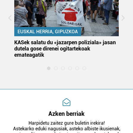
EUSKAL HERRIA, GIPUZKOA
KASek salatu du «jazarpen poliziala» jasan
Pa
dutela gose direnei ogitartekoak
da
emateagatik
«s
Azken berriak
Harpidetu zaitez gure buletin irekira!
Astekarko eduki nagusiak, asteko albiste ikusienak,