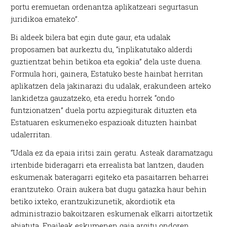
portu eremuetan ordenantza aplikatzeari segurtasun
juridikoa emateko”.
Bi aldeek bilera bat egin dute gaur, eta udalak
proposamen bat aurkeztu du, “inplikatutako alderdi
guztientzat behin betikoa eta egokia” dela uste duena.
Formula hori, gainera, Estatuko beste hainbat herritan
aplikatzen dela jakinarazi du udalak, erakundeen arteko
lankidetza gauzatzeko, eta eredu horrek “ondo
funtzionatzen” duela portu azpiegiturak dituzten eta
Estatuaren eskumeneko espazioak dituzten hainbat
udalerritan.
“Udala ez da epaia iritsi zain geratu. Asteak daramatzagu
irtenbide bideragarri eta errealista bat lantzen, dauden
eskumenak bateragarri egiteko eta pasaitarren beharrei
erantzuteko. Orain aukera bat dugu gatazka haur behin
betiko ixteko, erantzukizunetik, akordiotik eta
administrazio bakoitzaren eskumenak elkarri aitortzetik
abiatuta. Epaileak eskumenen gaia argitu ondoren,