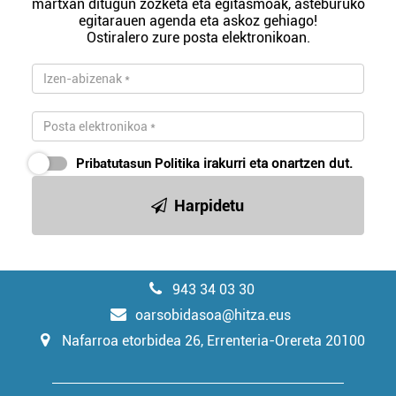
martxan ditugun zozketa eta egitasmoak, asteburuko
egitarauen agenda eta askoz gehiago!
Ostiralero zure posta elektronikoan.
Pribatutasun Politika
irakurri eta onartzen dut.
Harpidetu
943 34 03 30
oarsobidasoa@hitza.eus
Nafarroa etorbidea 26, Errenteria-Orereta 20100