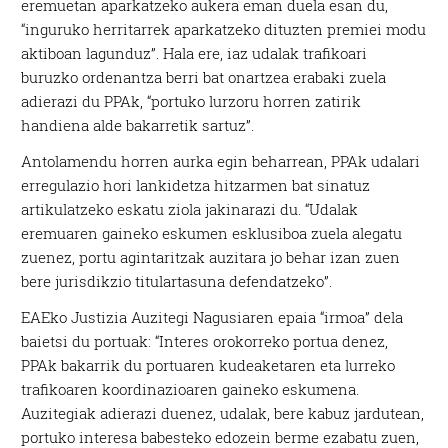
eremuetan aparkatzeko aukera eman duela esan du,
“inguruko herritarrek aparkatzeko dituzten premiei modu
aktiboan lagunduz”. Hala ere, iaz udalak trafikoari
buruzko ordenantza berri bat onartzea erabaki zuela
adierazi du PPAk, “portuko lurzoru horren zatirik
handiena alde bakarretik sartuz”.
Antolamendu horren aurka egin beharrean, PPAk udalari
erregulazio hori lankidetza hitzarmen bat sinatuz
artikulatzeko eskatu ziola jakinarazi du. “Udalak
eremuaren gaineko eskumen esklusiboa zuela alegatu
zuenez, portu agintaritzak auzitara jo behar izan zuen
bere jurisdikzio titulartasuna defendatzeko”.
EAEko Justizia Auzitegi Nagusiaren epaia “irmoa” dela
baietsi du portuak: “Interes orokorreko portua denez,
PPAk bakarrik du portuaren kudeaketaren eta lurreko
trafikoaren koordinazioaren gaineko eskumena.
Auzitegiak adierazi duenez, udalak, bere kabuz jardutean,
portuko interesa babesteko edozein berme ezabatu zuen,