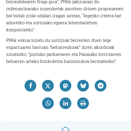
borondatearen froga gisa”, PPAk jakinarazi du
ordenantzarako zuzenketak jasotzen dituen proposamen
bat bidali ziola udalari iragan astean, “legezko irteera bat
adosteko eta sortutako egoera lehenbailehen
konpontzeko”.
PPAk eskua luzatu du justiziak berresten duen lege
esparruaren barruan “beharrezkoak” diren akordioak
sinatzeko, “portuko jardueraren eta Pasaiako herritarren
beharren arteko bizikidetza harmonikoa bermatzeko”.