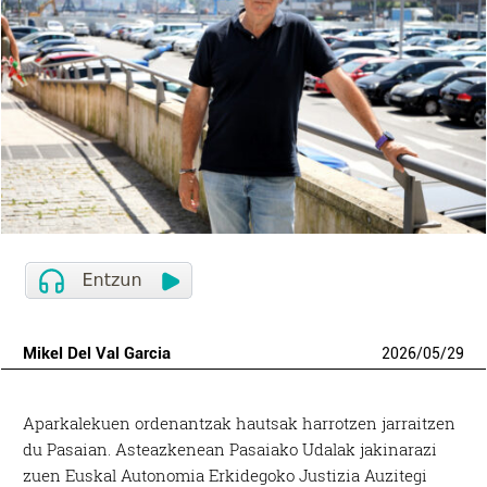
Mikel Del Val Garcia
2026
/
05
/
29
Aparkalekuen ordenantzak hautsak harrotzen jarraitzen
du Pasaian. Asteazkenean Pasaiako Udalak jakinarazi
zuen Euskal Autonomia Erkidegoko Justizia Auzitegi