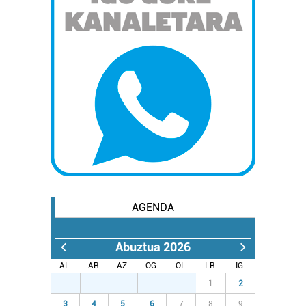
AGENDA
Abuztua 2026
AL.
AR.
AZ.
OG.
OL.
LR.
IG.
27
28
29
30
31
1
2
3
4
5
6
7
8
9