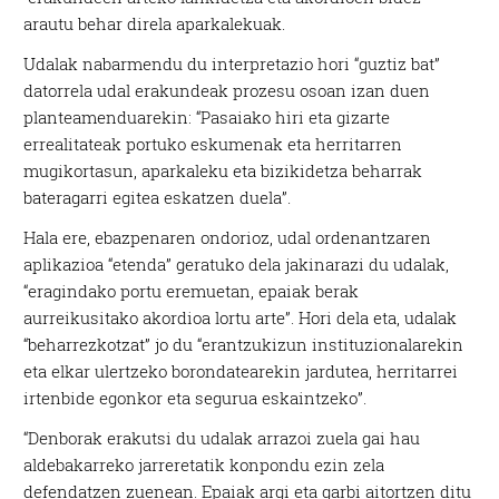
arautu behar direla aparkalekuak.
Udalak nabarmendu du interpretazio hori “guztiz bat”
datorrela udal erakundeak prozesu osoan izan duen
planteamenduarekin: “Pasaiako hiri eta gizarte
errealitateak portuko eskumenak eta herritarren
mugikortasun, aparkaleku eta bizikidetza beharrak
bateragarri egitea eskatzen duela”.
Hala ere, ebazpenaren ondorioz, udal ordenantzaren
aplikazioa “etenda” geratuko dela jakinarazi du udalak,
“eragindako portu eremuetan, epaiak berak
aurreikusitako akordioa lortu arte”. Hori dela eta, udalak
“beharrezkotzat” jo du “erantzukizun instituzionalarekin
eta elkar ulertzeko borondatearekin jardutea, herritarrei
irtenbide egonkor eta segurua eskaintzeko”.
“Denborak erakutsi du udalak arrazoi zuela gai hau
aldebakarreko jarreretatik konpondu ezin zela
defendatzen zuenean. Epaiak argi eta garbi aitortzen ditu