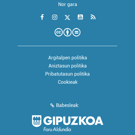
Nor gara
Argitalpen politika
Aniztasun politika
Pribatutasun politika
Cookieak
Babesleak: