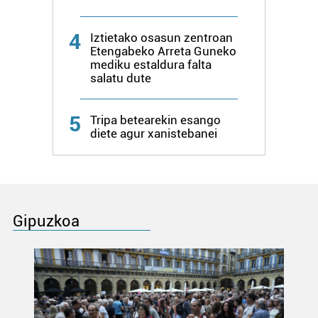
4
Iztietako osasun zentroan
Etengabeko Arreta Guneko
mediku estaldura falta
salatu dute
5
Tripa betearekin esango
diete agur xanistebanei
Gipuzkoa