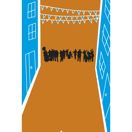
duten interes legitimoa eta horren aurka nola egin
dezakezun ikusteko.
Lortu zure datu pertsonalak prozesatzeko moduari
buruzko informazio gehiago eta ezarri zure lehentasunak
datuen atalean. Edozein unetan alda edo ken dezakezu
zure baimena Cookieen adierazpenean.
Webgune honek cookie propioak eta hirugarrenen cookie-
fitxategiak erabiltzen ditu. Zure esperientzia eta
zerbitzuak hobetzeko asmoz, cookie teknologiaz
baliatzen gara. Ohar hau onartuz gero, teknologia hori
erabiltzeko baimen esplizitua ematen diguzu.
Gehiago
irakurri