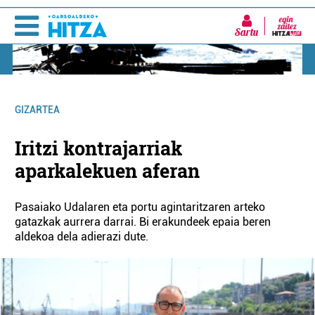
Sartu
GIZARTEA
Iritzi kontrajarriak
aparkalekuen aferan
Pasaiako Udalaren eta portu agintaritzaren arteko
gatazkak aurrera darrai. Bi erakundeek epaia beren
aldekoa dela adierazi dute.