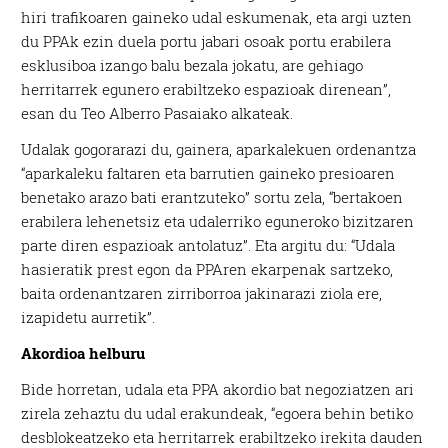
hiri trafikoaren gaineko udal eskumenak, eta argi uzten
du PPAk ezin duela portu jabari osoak portu erabilera
esklusiboa izango balu bezala jokatu, are gehiago
herritarrek egunero erabiltzeko espazioak direnean”,
esan du Teo Alberro Pasaiako alkateak.
Udalak gogorarazi du, gainera, aparkalekuen ordenantza
“aparkaleku faltaren eta barrutien gaineko presioaren
benetako arazo bati erantzuteko” sortu zela, “bertakoen
erabilera lehenetsiz eta udalerriko eguneroko bizitzaren
parte diren espazioak antolatuz”. Eta argitu du: “Udala
hasieratik prest egon da PPAren ekarpenak sartzeko,
baita ordenantzaren zirriborroa jakinarazi ziola ere,
izapidetu aurretik”.
Akordioa helburu
Bide horretan, udala eta PPA akordio bat negoziatzen ari
zirela zehaztu du udal erakundeak, “egoera behin betiko
desblokeatzeko eta herritarrek erabiltzeko irekita dauden