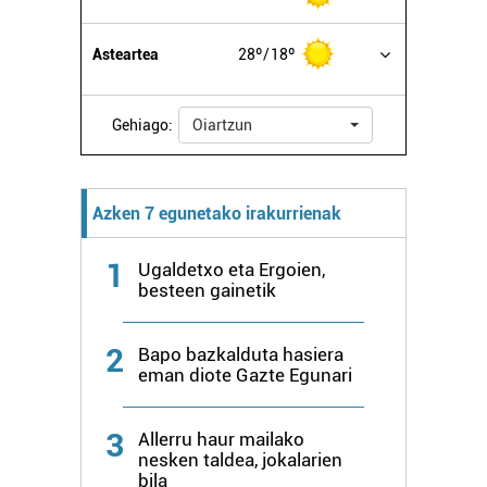
Asteartea
28º
18º
Gehiago:
Oiartzun
Azken 7 egunetako irakurrienak
1
Ugaldetxo eta Ergoien,
besteen gainetik
2
Bapo bazkalduta hasiera
eman diote Gazte Egunari
3
Allerru haur mailako
nesken taldea, jokalarien
bila