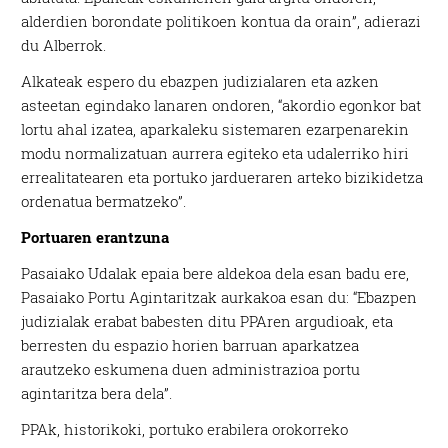
alderdien borondate politikoen kontua da orain”, adierazi
du Alberrok.
Alkateak espero du ebazpen judizialaren eta azken
asteetan egindako lanaren ondoren, “akordio egonkor bat
lortu ahal izatea, aparkaleku sistemaren ezarpenarekin
modu normalizatuan aurrera egiteko eta udalerriko hiri
errealitatearen eta portuko jardueraren arteko bizikidetza
ordenatua bermatzeko”.
Portuaren erantzuna
Pasaiako Udalak epaia bere aldekoa dela esan badu ere,
Pasaiako Portu Agintaritzak aurkakoa esan du: “Ebazpen
judizialak erabat babesten ditu PPAren argudioak, eta
berresten du espazio horien barruan aparkatzea
arautzeko eskumena duen administrazioa portu
agintaritza bera dela”.
PPAk, historikoki, portuko erabilera orokorreko