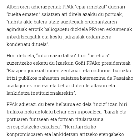
Alberroren adierazpenak PPAk “epai irmotzat” duenari
“buelta ematen” saiatzen ari direla azaldu du portuak,
“nahita alde batera utziz auzitegiak ordenantzaren
aginduak errotik baliogabetu dizkiela PPAren eskumenak
inbaditzeagatik eta kostu judizialak ordaintzera
kondenatu dituela”.
Hori dela eta, “informazio faltsu” hori “berehala”
zuzentzeko eskatu du Izaskun Goñi PPAko presidenteak:
“Ebazpen judizial honen zentzuari eta ondorioei buruzko
iritzi publikoa nahasten saiatzea bateraezina da Pasaiako
bizilagunek merezi eta behar duten leialtasun eta
lankidetza instituzionalarekin”.
PPAk adierazi du bere helburua ez dela “inoiz” izan hiri
trafikoa nola antolatu behar den inposatzea, “baizik eta
portuaren funtsean eta forman titulartasuna
errespetatzeko eskatzea”. “Herritarrekiko
konpromisoaren eta lankidetzan aritzeko etengabeko