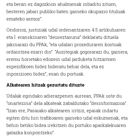
eta berari ez dagozkion ahalmenak inbaditu zituen,
besteren jabari publiko baten gaineko okupazio tituluak
emateko asmoz”.
Ondorioz, justiziak udal ordenantzaren 4.5 artikuluaren
eta I. eranskinaren “deuseztasuna” deklaratu dituela
jakinarazi du PPAk, “eta udalari prozeduraren kostuak
ordaintzea ezarri dio”. “Auzitegiak gogorarazi du, gainera,
eremu horietako edozein udal jarduketa hitzarmen
espezifikoen bidez bideratu behar dela, eta ez
inposizioen bidez”, esan du portuak.
Alkatearen hitzak gezurtatu dituzte
Udalak egindako adierazpenen aurrean, PPAk uste du
“onartezina” dela alkateak zabaldutako “desinformazioa”.
“Izan ere, Pasaiako alkatearen iritziz, epaiak indartu
egiten ditu hiri trafikoaren gaineko udal eskumenak, eta
behin betiko bidea irekitzen du portuko aparkalekuaren
gatazka konpontzeko”.