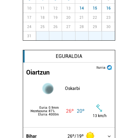
10
11
12
13
14
15
16
17
18
19
20
21
22
23
24
25
26
27
28
29
30
31
1
2
3
4
5
6
EGURALDIA
Iturria:
Oiartzun
Oskarbi
Euria:
0.9mm
26º
20º
Hezetasuna:
81%
Elurra:
4000m
13 km/h
Bihar
26º
19º