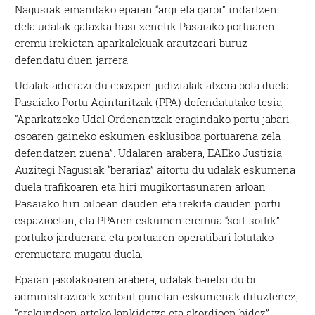
Nagusiak emandako epaian “argi eta garbi” indartzen
dela udalak gatazka hasi zenetik Pasaiako portuaren
eremu irekietan aparkalekuak arautzeari buruz
defendatu duen jarrera.
Udalak adierazi du ebazpen judizialak atzera bota duela
Pasaiako Portu Agintaritzak (PPA) defendatutako tesia,
“Aparkatzeko Udal Ordenantzak eragindako portu jabari
osoaren gaineko eskumen esklusiboa portuarena zela
defendatzen zuena”. Udalaren arabera, EAEko Justizia
Auzitegi Nagusiak “berariaz” aitortu du udalak eskumena
duela trafikoaren eta hiri mugikortasunaren arloan
Pasaiako hiri bilbean dauden eta irekita dauden portu
espazioetan, eta PPAren eskumen eremua “soil-soilik”
portuko jarduerara eta portuaren operatibari lotutako
eremuetara mugatu duela.
Epaian jasotakoaren arabera, udalak baietsi du bi
administrazioek zenbait gunetan eskumenak dituztenez,
“erakundeen arteko lankidetza eta akordioen bidez”