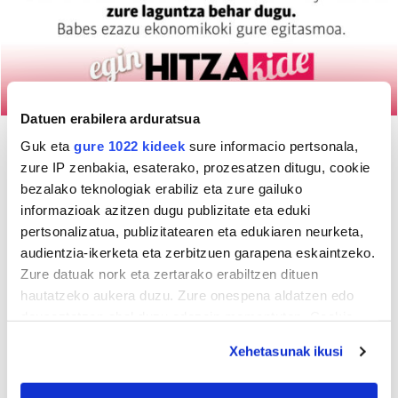
Datuen erabilera arduratsua
Guk eta
gure 1022 kideek
sure informacio pertsonala,
zure IP zenbakia, esaterako, prozesatzen ditugu, cookie
bezalako teknologiak erabiliz eta zure gailuko
informazioak azitzen dugu publizitate eta eduki
pertsonalizatua, publizitatearen eta edukiaren neurketa,
audientzia-ikerketa eta zerbitzuen garapena eskaintzeko.
Zure datuak nork eta zertarako erabiltzen dituen
hautatzeko aukera duzu. Zure onespena aldatzen edo
deuseztatzen ahal duzu edozein momentutan, Cookie
deklaraziotik edo Privacy triggerean klikatuz.
Xehetasunak ikusi
If you allow, we would also like to: