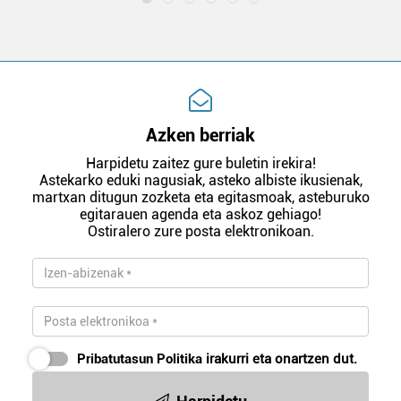
Azken berriak
Harpidetu zaitez gure buletin irekira!
Astekarko eduki nagusiak, asteko albiste ikusienak,
martxan ditugun zozketa eta egitasmoak, asteburuko
egitarauen agenda eta askoz gehiago!
Ostiralero zure posta elektronikoan.
Pribatutasun Politika
irakurri eta onartzen dut.