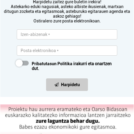
Harpidetu zaitez gure buletin irekira!
Astekarko eduki nagusiak, asteko albiste ikusienak, martxan
ditugun zozketa eta egitasmoak, asteburuko egitarauen agenda eta
askoz gehiago!
Ostiralero zure posta elektronikoan.
Pribatutasun Politika
irakurri eta onartzen
dut.
Harpidetu