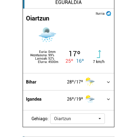
EGURALDIA
Iturria:
Oiartzun
17º
Euria:
0mm
Hezetasuna:
99%
Lainoak:
52%
25º
16º
7 km/h
Elurra:
4500m
Bihar
28º
17º
Igandea
26º
19º
Gehiago:
Oiartzun