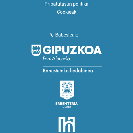
Pribatutasun politika
Cookieak
Babesleak: