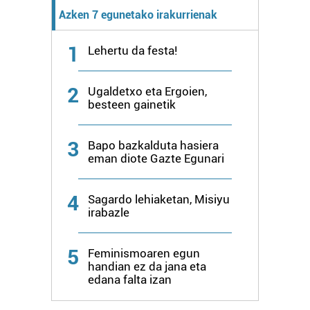
Azken 7 egunetako irakurrienak
1
Lehertu da festa!
2
Ugaldetxo eta Ergoien,
besteen gainetik
3
Bapo bazkalduta hasiera
eman diote Gazte Egunari
4
Sagardo lehiaketan, Misiyu
irabazle
5
Feminismoaren egun
handian ez da jana eta
edana falta izan