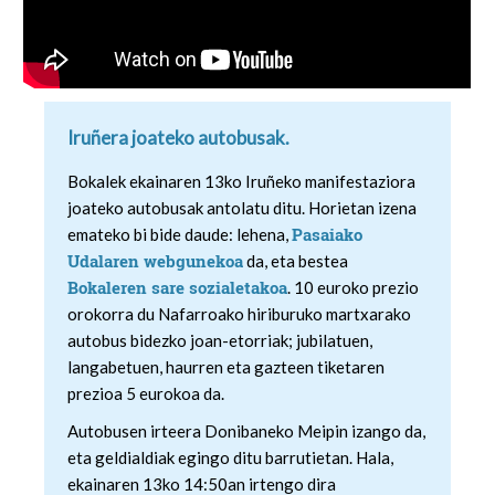
Iruñera joateko autobusak.
Bokalek ekainaren 13ko Iruñeko manifestaziora
joateko autobusak antolatu ditu. Horietan izena
Pasaiako
emateko bi bide daude: lehena,
Udalaren webgunekoa
da, eta bestea
Bokaleren sare sozialetakoa
. 10 euroko prezio
orokorra du Nafarroako hiriburuko martxarako
autobus bidezko joan-etorriak; jubilatuen,
langabetuen, haurren eta gazteen tiketaren
prezioa 5 eurokoa da.
Autobusen irteera Donibaneko Meipin izango da,
eta geldialdiak egingo ditu barrutietan. Hala,
ekainaren 13ko 14:50an irtengo dira