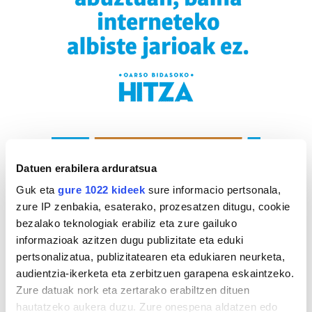
Datuen erabilera arduratsua
Guk eta
gure 1022 kideek
sure informacio pertsonala,
zure IP zenbakia, esaterako, prozesatzen ditugu, cookie
bezalako teknologiak erabiliz eta zure gailuko
informazioak azitzen dugu publizitate eta eduki
pertsonalizatua, publizitatearen eta edukiaren neurketa,
audientzia-ikerketa eta zerbitzuen garapena eskaintzeko.
Zure datuak nork eta zertarako erabiltzen dituen
hautatzeko aukera duzu. Zure onespena aldatzen edo