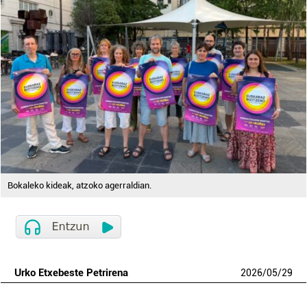
Bokaleko kideak, atzoko agerraldian.
Urko Etxebeste Petrirena
2026
/
05
/
29