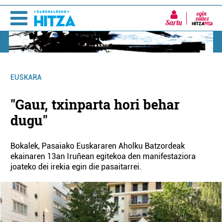
Sartu
EUSKARA
"Gaur, txinparta hori behar
dugu"
Bokalek, Pasaiako Euskararen Aholku Batzordeak
ekainaren 13an Iruñean egitekoa den manifestaziora
joateko dei irekia egin die pasaitarrei.