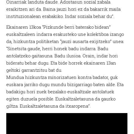
Oinarriak landuta daude. Adostasun sozial zabala
eraikitzen ari da. Baina jauzi hori ez da bakarrik maila
instituzionalean erabakiko. Indar soziala behar du”.
Ekainaren 13koa “Pizkunde berri baterako bidean”
euskaltzaleen indarra erakusteko une kolektiboa izango
da, hizkuntza politiketan “jauzi ausarta exijitzeko” unea:
“Sinetsita gaude, herri honek badu indarra. Badu
antolatzeko gaitasuna. Badu ilusioa. Orain, indar hori
bideratu behar dugu. Eta bide horrek ekainaren 13an
geltoki garrantzitsu bat du.
Mundua hizkuntza minorizatuen kontra badator, guk
euskara jarriko dugu mundu bizigarriago baten alde. Eta
badakigu hori zuek bezalako euskaltzale antolatuek
egiten duzuela posible. Euskaltzaletasuna da gaurko
giltza. Euskaltzaletasuna da itxaropena”.