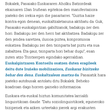
Bokalek, Pasaiako Euskararen Aholku Batzordeak
ekainaren 13an Iruñean egitekoa den manifestaziora
joateko dei irekia egin die pasaitarrei. “Guztia haize
kontra egon denean, euskaltzaletasuna aktibatu da. Guk,
Pasaiako euskalgintzan gabiltzanok, badakigu zer den
hori. Badakigu zer den herri bat aktibatzea. Badakigu zer
den jendea saretzea, ilusioa piztea, konpromisoa
eskatzea. Badakigu zer den txinparta bat piztu eta sua
zabaltzea. Eta gaur, txinparta hori behar dugu”, esan
zuten atzo Trintxerpen egindako agerraldian.
Euskalgintzaren Kontseilu osatzen duten eragileek
deitu dute Iruñeko mobilizaziora,
Euskaraz bizitzeko
behar den dena. Euskaltzaleon martxa
da
. Pasaiatik hara
joateko autobusak antolatu ditu Bokalek. Beheko
koadroan dago horren gaineko informazioa.
Euskara eta euskal hiztun komunitatea larrialdi
linguistikoan daude. “Datu soziolinguistikoek, eguneroko
bizipenek eta azken urteetako joerek argi erakusten