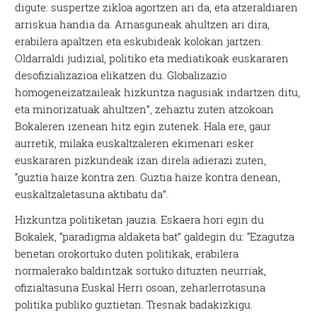
digute: suspertze zikloa agortzen ari da, eta atzeraldiaren
arriskua handia da. Arnasguneak ahultzen ari dira,
erabilera apaltzen eta eskubideak kolokan jartzen.
Oldarraldi judizial, politiko eta mediatikoak euskararen
desofizializazioa elikatzen du. Globalizazio
homogeneizatzaileak hizkuntza nagusiak indartzen ditu,
eta minorizatuak ahultzen”, zehaztu zuten atzokoan
Bokaleren izenean hitz egin zutenek. Hala ere, gaur
aurretik, milaka euskaltzaleren ekimenari esker
euskararen pizkundeak izan direla adierazi zuten,
“guztia haize kontra zen. Guztia haize kontra denean,
euskaltzaletasuna aktibatu da”.
Hizkuntza politiketan jauzia. Eskaera hori egin du
Bokalek, “paradigma aldaketa bat” galdegin du: “Ezagutza
benetan orokortuko duten politikak, erabilera
normalerako baldintzak sortuko dituzten neurriak,
ofizialtasuna Euskal Herri osoan, zeharlerrotasuna
politika publiko guztietan. Tresnak badakizkigu.