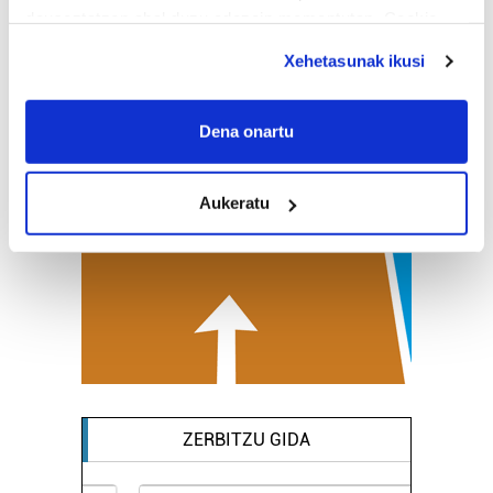
deuseztatzen ahal duzu edozein momentutan, Cookie
deklaraziotik edo Privacy triggerean klikatuz.
Xehetasunak ikusi
If you allow, we would also like to:
Collect information about your geographical
Dena onartu
location which can be accurate to within several
meters
Aukeratu
Identify your device by actively scanning it for
specific characteristics (fingerprinting)
Find out more about how your personal data is processed
and set your preferences in the
details section
.
Guk eta gure bazkideek zure datu pertsonalak
prozesatzen ditugu, zure IP zenbakia, besteak beste,
teknologia erabiliz, cookieak adibidez, iragarki eta eduki
pertsonalizatuak eskaintzeko, iragarkiak eta edukia
ZERBITZU GIDA
neurtzeko, jendeari buruzko informazioa biltzeko eta
produktuak garatzeko. Zure datuak nork eta zertarako