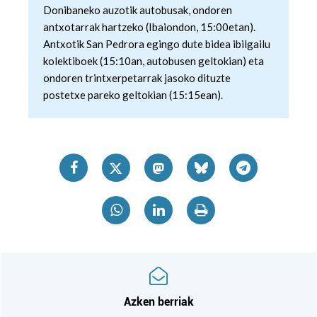
Donibaneko auzotik autobusak, ondoren
antxotarrak hartzeko (Ibaiondon, 15:00etan).
Antxotik San Pedrora egingo dute bidea ibilgailu
kolektiboek (15:10an, autobusen geltokian) eta
ondoren trintxerpetarrak jasoko dituzte
postetxe pareko geltokian (15:15ean).
Azken berriak