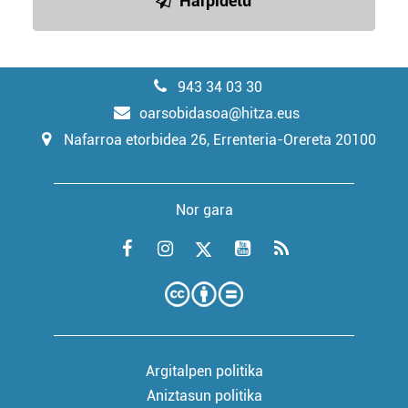
Harpidetu
943 34 03 30
oarsobidasoa@hitza.eus
Nafarroa etorbidea 26, Errenteria-Orereta 20100
Nor gara
Argitalpen politika
Aniztasun politika