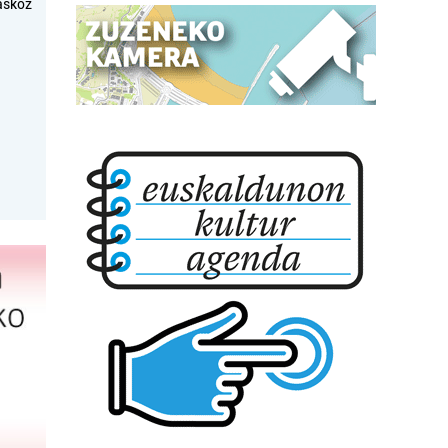
askoz