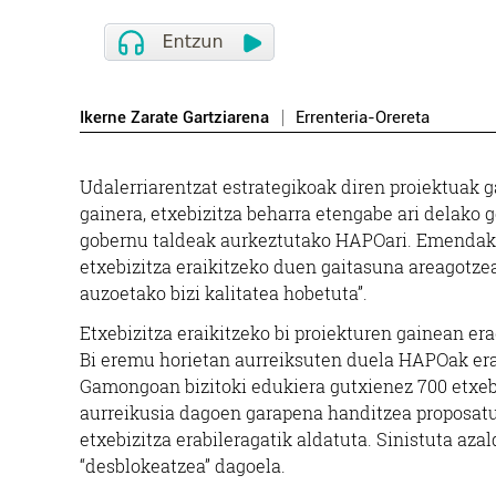
Ikerne Zarate Gartziarena
Errenteria-Orereta
Udalerriarentzat estrategikoak diren proiektuak g
gainera, etxebizitza beharra etengabe ari delako 
gobernu taldeak aurkeztutako HAPOari. Emendakin
etxebizitza eraikitzeko duen gaitasuna areagotz
auzoetako bizi kalitatea hobetuta”.
Etxebizitza eraikitzeko bi proiekturen gainean er
Bi eremu horietan aurreiksuten duela HAPOak eraik
Gamongoan bizitoki edukiera gutxienez 700 etxebi
aurreikusia dagoen garapena handitzea proposatu 
etxebizitza erabileragatik aldatuta. Sinistuta aza
“desblokeatzea” dagoela.