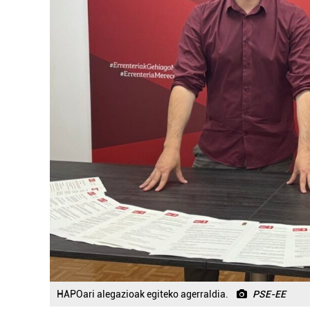
HAPOari alegazioak egiteko agerraldia.
PSE-EE