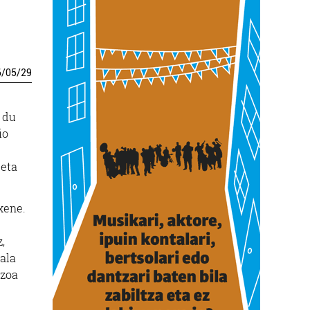
6
/
05
/
29
u du
io
 eta
xene.
z,
ala
azoa