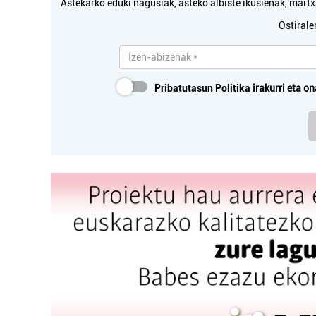
Astekarko eduki nagusiak, asteko albiste ikusienak, mar
Ostirale
Pribatutasun Politika
irakurri eta on