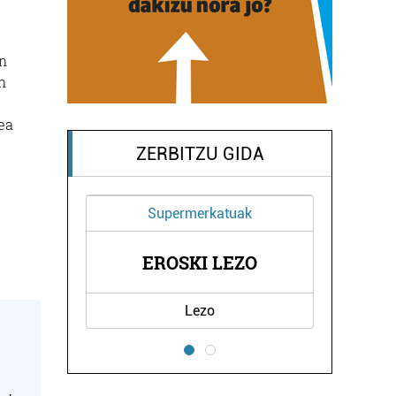
en
n
ea
ZERBITZU GIDA
Estetika
NAIU ESTETIKA
Pasaia