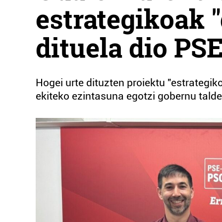
estrategikoak 
dituela dio PS
Hogei urte dituzten proiektu "estrategiko
ekiteko ezintasuna egotzi gobernu talde