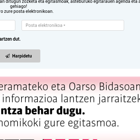
txan ditugun zozketa eta egitasmoak, asteburuko egitarauen agenda eta 
gehiago!
ro zure posta elektronikoan.
artzen dut.
Harpidetu