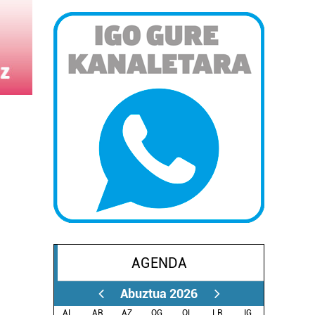
AGENDA
Abuztua 2026
AL.
AR.
AZ.
OG.
OL.
LR.
IG.