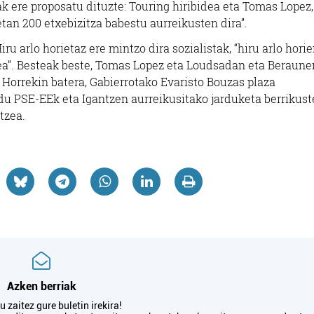
ak ere proposatu dituzte: Touring hiribidea eta Tomas Lopez,
tan 200 etxebizitza babestu aurreikusten dira”.
 arlo horietaz ere mintzo dira sozialistak, “hiru arlo hori
ea”. Besteak beste, Tomas Lopez eta Loudsadan eta Beraune
 Horrekin batera, Gabierrotako Evaristo Bouzas plaza
 du PSE-EEk eta Igantzen aurreikusitako jarduketa berrikust
tzea.
Estetika
Supermerkatuak
NAIU ESTETIKA
EROSKI LEZO
Pasaia
Lezo
Azken berriak
 zaitez gure buletin irekira!