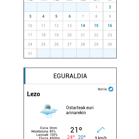
27
28
29
30
31
1
2
3
4
5
6
7
8
9
10
11
12
13
14
15
16
17
18
19
20
21
22
23
24
25
26
27
28
29
30
31
1
2
3
4
5
6
EGURALDIA
Iturria:
Lezo
Ostarteak euri
arinarekin
21º
Euria:
0mm
Hezetasuna:
85%
Lainoak:
100%
24º
20º
9 km/h
Elurra:
4500m