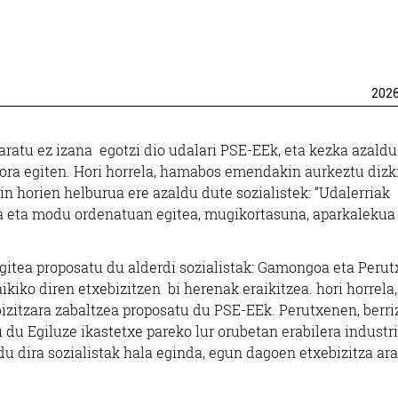
202
aratu ez izana egotzi dio udalari PSE-EEk, eta kezka azald
gora egiten. Hori horrela, hamabos emendakin aurkeztu dizk
 horien helburua ere azaldu dute sozialistek: “Udalerriak
ea eta modu ordenatuan egitea, mugikortasuna, aparkalekua
agitea proposatu du alderdi sozialistak: Gamongoa eta Perut
iko diren etxebizitzen bi herenak eraikitzea. hori horrela,
zitzara zabaltzea proposatu du PSE-EEk. Perutxenen, berri
du Egiluze ikastetxe pareko lur orubetan erabilera industri
ldu dira sozialistak hala eginda, egun dagoen etxebizitza ar