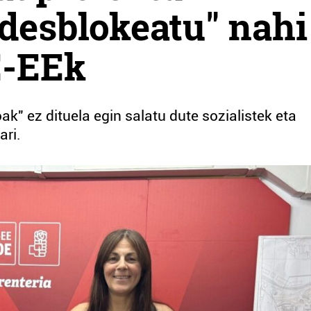
"desblokeatu" nahi
E-EEk
ak" ez dituela egin salatu dute sozialistek eta
ari.