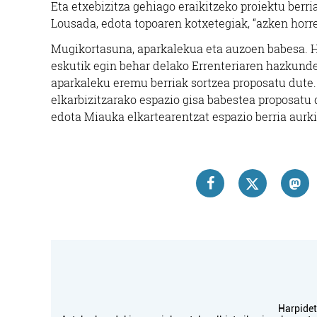
Eta etxebizitza gehiago eraikitzeko proiektu berri
Lousada, edota topoaren kotxetegiak, “azken horre
Mugikortasuna, aparkalekua eta auzoen babesa. Hiru
eskutik egin behar delako Errenteriaren hazkund
aparkaleku eremu berriak sortzea proposatu dute.
elkarbizitzarako espazio gisa babestea proposatu
edota Miauka elkartearentzat espazio berria aurki
Supermerkatuak
EROSKI LEZO
Lezo
Harpidetu