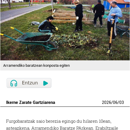
Arramendiko baratzean konposta egiten
Ikerne Zarate Gartziarena
2026
/
06
/
03
Furgobaratzak saio berezia egingo du hilaren 10ean,
asteazkena, Arramendiko Baratze PArkean. Erabiltzaile