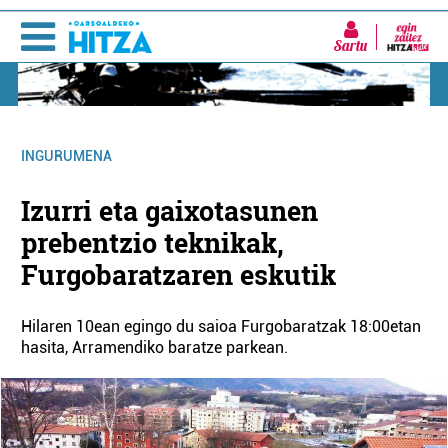
Sartu
INGURUMENA
Izurri eta gaixotasunen
prebentzio teknikak,
Furgobaratzaren eskutik
Hilaren 10ean egingo du saioa Furgobaratzak 18:00etan
hasita, Arramendiko baratze parkean.