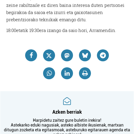
zeine rabiltzaile ez diren baina interesa duten pertsonei
begirakoa da saioa eta izurri eta gaixotasunen
prebentziorako teknikak emango ditu.
18:00etatik 19:30era izango da saio hori, Arramendin.
Azken berriak
Harpidetu zaitez gure buletin irekira!
Astekarko eduki nagusiak, asteko albiste ikusienak, martxan
ditugun zozketa eta egitasmoak, asteburuko egitarauen agenda eta