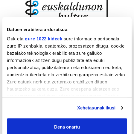
Datuen erabilera arduratsua
Guk eta
gure 1022 kideek
sure informacio pertsonala,
zure IP zenbakia, esaterako, prozesatzen ditugu, cookie
bezalako teknologiak erabiliz eta zure gailuko
informazioak azitzen dugu publizitate eta eduki
pertsonalizatua, publizitatearen eta edukiaren neurketa,
audientzia-ikerketa eta zerbitzuen garapena eskaintzeko.
Zure datuak nork eta zertarako erabiltzen dituen
hautatzeko aukera duzu. Zure onespena aldatzen edo
deuseztatzen ahal duzu edozein momentutan, Cookie
deklaraziotik edo Privacy triggerean klikatuz.
Xehetasunak ikusi
If you allow, we would also like to:
Collect information about your geographical
Dena onartu
location which can be accurate to within several