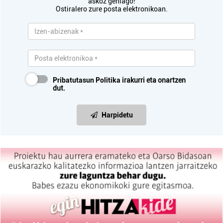
askoz gehiago!
Ostiralero zure posta elektronikoan.
Pribatutasun Politika
irakurri eta onartzen
dut.
Harpidetu