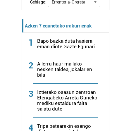
Gehiago:
Errenteria-Orereta
Azken 7 egunetako irakurrienak
1
Bapo bazkalduta hasiera
eman diote Gazte Egunari
2
Allerru haur mailako
nesken taldea, jokalarien
bila
3
Iztietako osasun zentroan
Etengabeko Arreta Guneko
mediku estaldura falta
salatu dute
4
Tripa betearekin esango