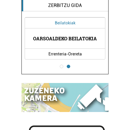
ZERBITZU GIDA
Beilatokiak
TUR
AL
OARSOALDEKO BEILATOKIA
Errenteria-Orereta