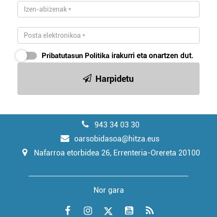
Pribatutasun Politika
irakurri eta onartzen dut.
Harpidetu
943 34 03 30
oarsobidasoa@hitza.eus
Nafarroa etorbidea 26, Errenteria-Orereta 20100
Nor gara