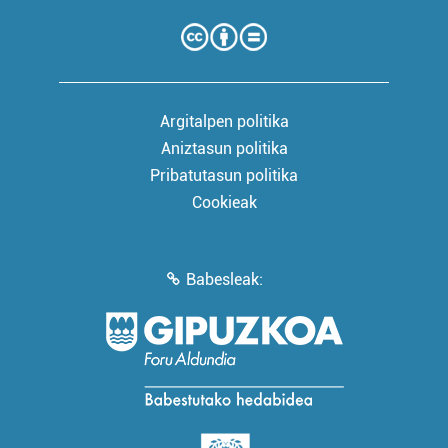
Argitalpen politika
Aniztasun politika
Pribatutasun politika
Cookieak
Babesleak: