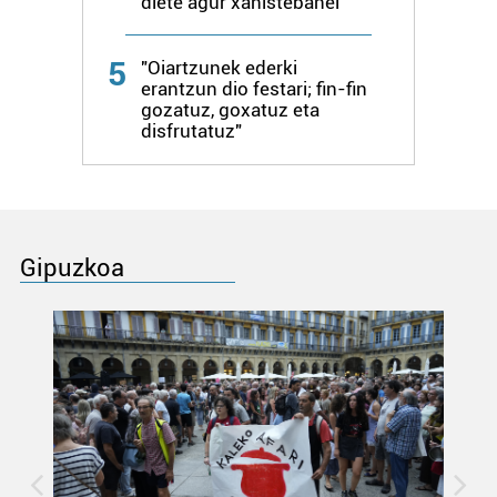
diete agur xanistebanei
5
"Oiartzunek ederki
erantzun dio festari; fin-fin
gozatuz, goxatuz eta
disfrutatuz"
Gipuzkoa