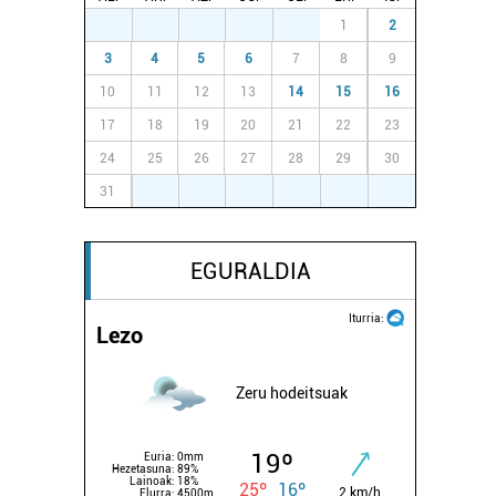
27
28
29
30
31
1
2
3
4
5
6
7
8
9
10
11
12
13
14
15
16
17
18
19
20
21
22
23
24
25
26
27
28
29
30
31
1
2
3
4
5
6
EGURALDIA
Iturria:
Lezo
Zeru hodeitsuak
19º
Euria:
0mm
Hezetasuna:
89%
Lainoak:
18%
25º
16º
2 km/h
Elurra:
4500m