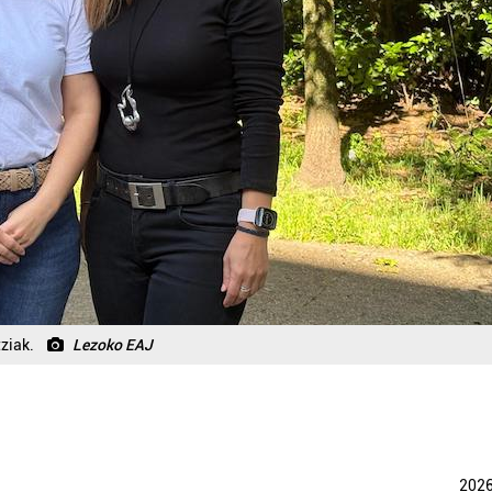
ziak.
Lezoko EAJ
202