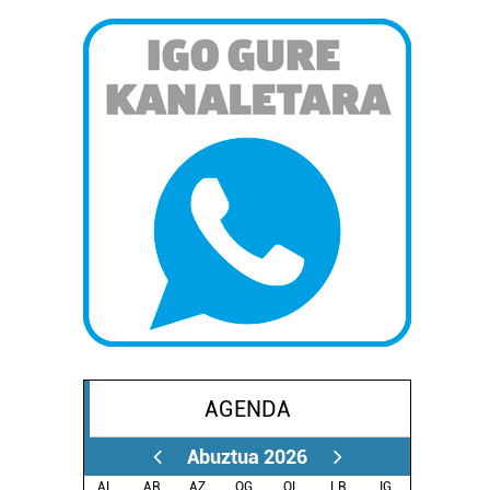
AGENDA
Abuztua 2026
AL.
AR.
AZ.
OG.
OL.
LR.
IG.