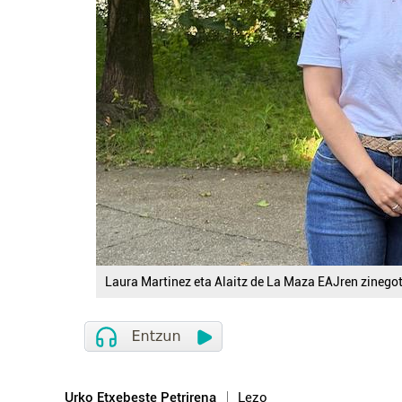
Laura Martinez eta Alaitz de La Maza EAJren zinegot
Urko Etxebeste Petrirena
Lezo