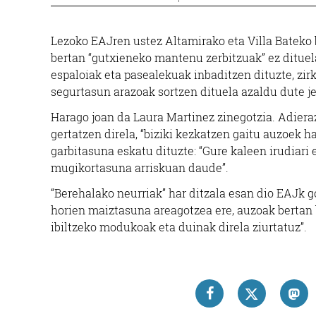
Lezoko EAJren ustez Altamirako eta Villa Bateko 
bertan “gutxieneko mantenu zerbitzuak” ez dituela
espaloiak eta pasealekuak inbaditzen dituzte, zirk
segurtasun arazoak sortzen dituela azaldu dute je
Harago joan da Laura Martinez zinegotzia. Adiera
gertatzen direla, “biziki kezkatzen gaitu auzoek 
garbitasuna eskatu dituzte: “Gure kaleen irudiari 
mugikortasuna arriskuan daude”.
“Berehalako neurriak” har ditzala esan dio EAJk go
horien maiztasuna areagotzea ere, auzoak bertan b
ibiltzeko modukoak eta duinak direla ziurtatuz”.