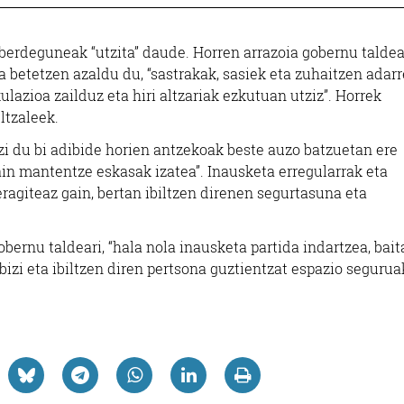
berdeguneak “utzita” daude. Horren arrazoia gobernu talde
 betetzen azaldu du, “sastrakak, sasiek eta zuhaitzen adar
ulazioa zailduz eta hiri altzariak ezkutuan utziz”. Horrek
ltzaleek.
zi du bi adibide horien antzekoak beste auzo batzuetan ere
hain mantentze eskasak izatea”. Inausketa erregularrak eta
eragiteaz gain, bertan ibiltzen direnen segurtasuna eta
bernu taldeari, “hala nola inausketa partida indartzea, bait
izi eta ibiltzen diren pertsona guztientzat espazio segurua