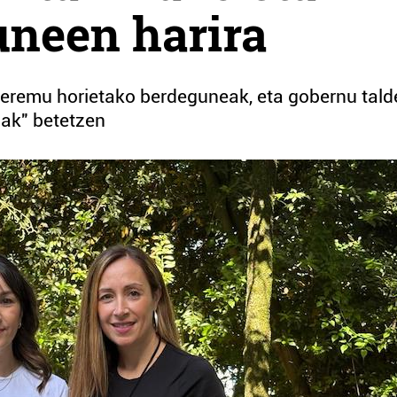
uneen harira
i eremu horietako berdeguneak, eta gobernu tal
uak" betetzen