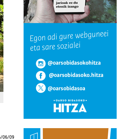
6
/
06
/
09