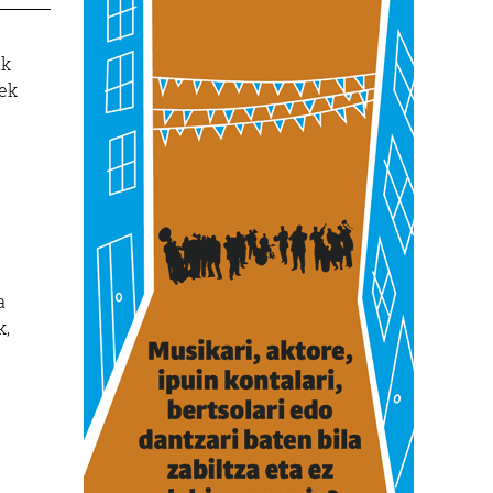
ak
rek
a
k,