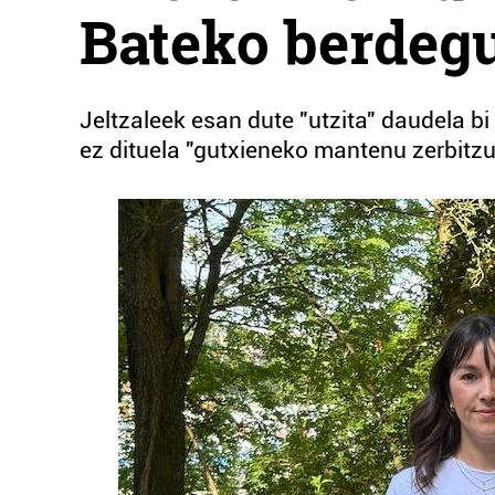
Bateko berdeg
Jeltzaleek esan dute "utzita" daudela b
ez dituela "gutxieneko mantenu zerbitz