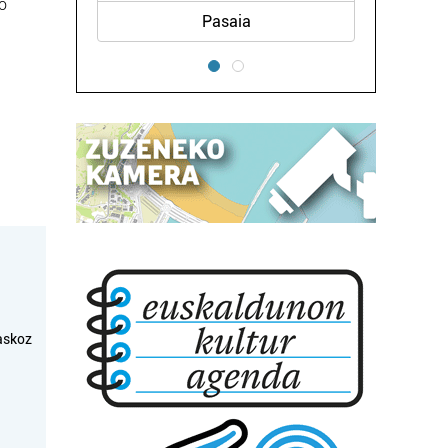
o
Errenteria-Orereta
askoz