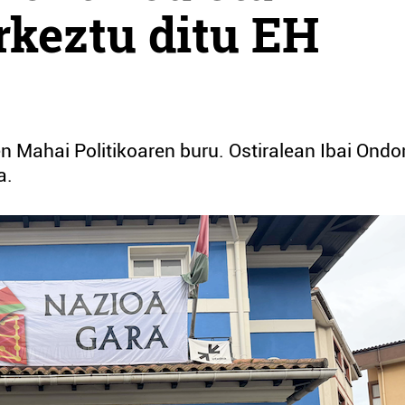
rkeztu ditu EH
en Mahai Politikoaren buru. Ostiralean Ibai Ondo
a.