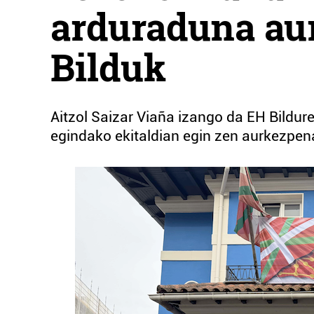
arduraduna au
Bilduk
Aitzol Saizar Viaña izango da EH Bildur
egindako ekitaldian egin zen aurkezpen