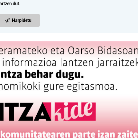
artzen dut.
Harpidetu