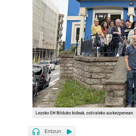
Lezoko EH Bilduko kideak, ostiraleko aurkezpenean.