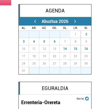
AGENDA
Abuztua 2026
AL.
AR.
AZ.
OG.
OL.
LR.
IG.
27
28
29
30
31
1
2
3
4
5
6
7
8
9
10
11
12
13
14
15
16
17
18
19
20
21
22
23
24
25
26
27
28
29
30
31
1
2
3
4
5
6
EGURALDIA
Iturria:
Errenteria-Orereta