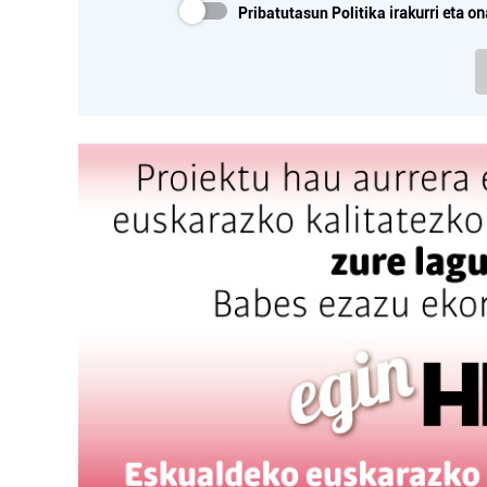
Pribatutasun Politika
irakurri eta on