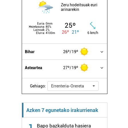
Zeru hodeitsuak euri
arinarekin
25º
Euria:
0mm
Hezetasuna:
80%
Lainoak:
2%
26º
21º
6 km/h
Elurra:
4100m
Bihar
26º
19º
Asteartea
27º
19º
Gehiago:
Errenteria-Orereta
Azken 7 egunetako irakurrienak
1
Bapo bazkalduta hasiera