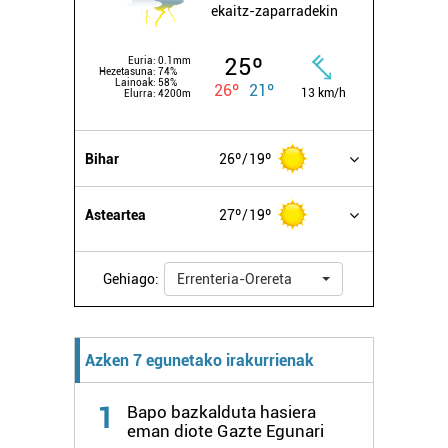
ekaitz-zaparradekin
25º
Euria:
0.1mm
Hezetasuna:
74%
Lainoak:
58%
26º
21º
13 km/h
Elurra:
4200m
Bihar
26º
19º
Asteartea
27º
19º
Gehiago:
Errenteria-Orereta
Azken 7 egunetako irakurrienak
1
Bapo bazkalduta hasiera
eman diote Gazte Egunari