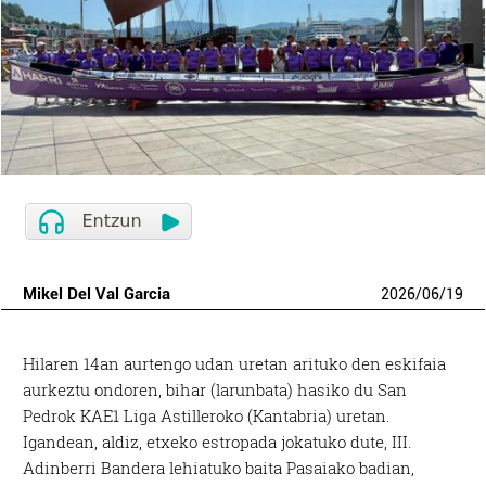
Mikel Del Val Garcia
2026
/
06
/
19
H
ilaren 14an aurtengo udan uretan arituko den eskifaia
aurkeztu ondoren, bihar (larunbata) hasiko du San
Pedrok KAE1 Liga Astilleroko (Kantabria) uretan.
Igandean, aldiz, etxeko estropada jokatuko dute, III.
Adinberri Bandera lehiatuko baita Pasaiako badian,