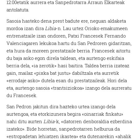
12:00etatik aurrera eta Sanpedrotarra Arraun Elkarteak
antolatuta.
Sasoia hasteko dena prest badute ere, neguan aldaketa
mordoa izan dira
Libia
-n. Lau urtez Orioko emakumeen
entrenatzaile izan ondoren, Patxi Francesek Fernando
Valenciagaren lekukoa hartu du San Pedroren gidaritzan,
eta hura da moreen prestatzaile berria. Francesek aitortu
du baja asko egon direla taldean, eta aurtengo eskifaia
berria dela, «ia zerotik» hasi baitira. Taldea berria izateaz
gain, mailaz «pixka bat justu» dabiltzala eta aurretik
«errodaje asko» dutela esan du prestatzaileak. Hori dela
eta, aurtengo sasoia «trantsiziokoa» izango dela aurreratu
du Francesek.
San Pedron jakitun dira hazteko urtea izango dela
aurtengoa, eta etorkizunera begira «oinarriak finkatu»
nahi ditu aurten
Libia
-k, «datorren denboraldia ezberdina
izateko». Bide horretan, sanpedrotarren helburua da
«estropadetan lehiatzen ikastea» eta dutenarekin «ahalik