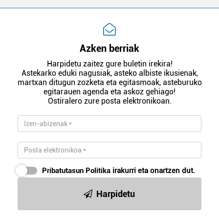
Azken berriak
Harpidetu zaitez gure buletin irekira!
Astekarko eduki nagusiak, asteko albiste ikusienak,
martxan ditugun zozketa eta egitasmoak, asteburuko
egitarauen agenda eta askoz gehiago!
Ostiralero zure posta elektronikoan.
Pribatutasun Politika
irakurri eta onartzen dut.
Harpidetu