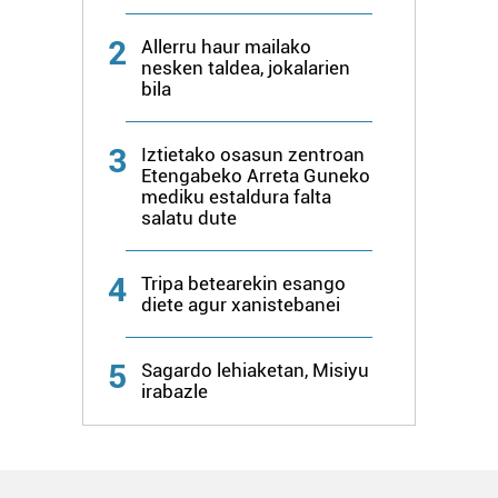
2
Allerru haur mailako
nesken taldea, jokalarien
bila
3
Iztietako osasun zentroan
Etengabeko Arreta Guneko
mediku estaldura falta
salatu dute
4
Tripa betearekin esango
diete agur xanistebanei
5
Sagardo lehiaketan, Misiyu
irabazle