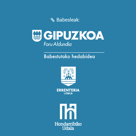
Babesleak: