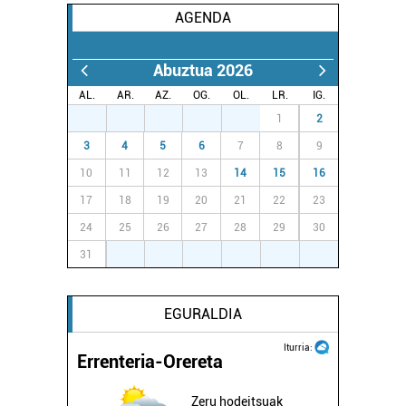
AGENDA
Abuztua 2026
AL.
AR.
AZ.
OG.
OL.
LR.
IG.
27
28
29
30
31
1
2
3
4
5
6
7
8
9
10
11
12
13
14
15
16
17
18
19
20
21
22
23
24
25
26
27
28
29
30
31
1
2
3
4
5
6
EGURALDIA
Iturria:
Errenteria-Orereta
Zeru hodeitsuak