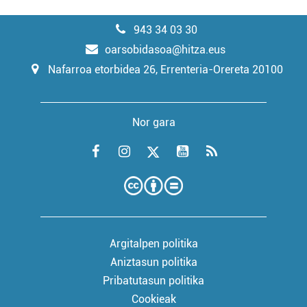
943 34 03 30
oarsobidasoa@hitza.eus
Nafarroa etorbidea 26, Errenteria-Orereta 20100
Nor gara
Argitalpen politika
Aniztasun politika
Pribatutasun politika
Cookieak