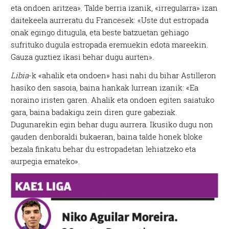
eta ondoen aritzea». Talde berria izanik, «irregularra» izan
daitekeela aurreratu du Francesek: «Uste dut estropada
onak egingo ditugula, eta beste batzuetan gehiago
sufrituko dugula estropada eremuekin edota mareekin.
Gauza guztiez ikasi behar dugu aurten».
Libia
-k «ahalik eta ondoen» hasi nahi du bihar Astilleron
hasiko den sasoia, baina hankak lurrean izanik: «Ea
noraino iristen garen. Ahalik eta ondoen egiten saiatuko
gara, baina badakigu zein diren gure gabeziak.
Dugunarekin egin behar dugu aurrera. Ikusiko dugu non
gauden denboraldi bukaeran, baina talde honek bloke
bezala finkatu behar du estropadetan lehiatzeko eta
aurpegia emateko».