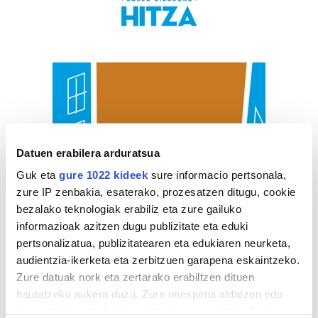
Datuen erabilera arduratsua
Guk eta
gure 1022 kideek
sure informacio pertsonala,
zure IP zenbakia, esaterako, prozesatzen ditugu, cookie
bezalako teknologiak erabiliz eta zure gailuko
informazioak azitzen dugu publizitate eta eduki
pertsonalizatua, publizitatearen eta edukiaren neurketa,
audientzia-ikerketa eta zerbitzuen garapena eskaintzeko.
Zure datuak nork eta zertarako erabiltzen dituen
hautatzeko aukera duzu. Zure onespena aldatzen edo
deuseztatzen ahal duzu edozein momentutan, Cookie