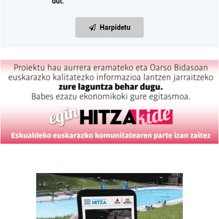
dut.
Harpidetu