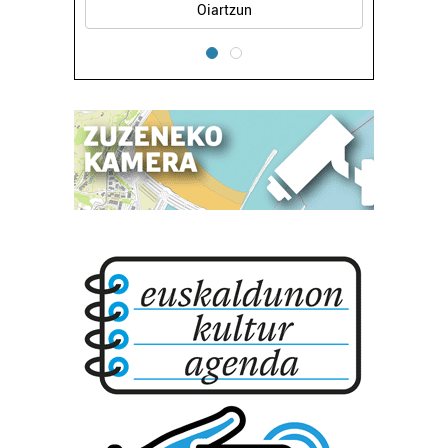
Hondarribia
Bazkide batzuek ez dizute baimenik eskatzen, eta beren
interes komertzial legitimoetan babesten dira. Ikusi gure
bazkideen zerrenda, beren ustez zein helburutarako
duten interes legitimoa eta horren aurka nola egin
dezakezun ikusteko.
Lortu zure datu pertsonalak prozesatzeko moduari
buruzko informazio gehiago eta ezarri zure lehentasunak
datuen atalean. Edozein unetan alda edo ken dezakezu
zure baimena Cookieen adierazpenean.
Webgune honek cookie propioak eta hirugarrenen cookie-
fitxategiak erabiltzen ditu. Zure esperientzia eta
zerbitzuak hobetzeko asmoz, cookie teknologiaz
baliatzen gara. Ohar hau onartuz gero, teknologia hori
erabiltzeko baimen esplizitua ematen diguzu.
Gehiago
irakurri