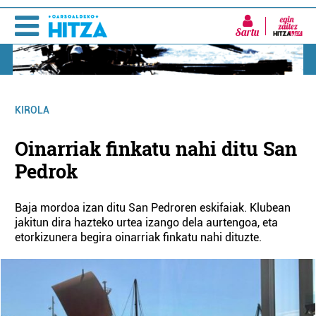
Sartu
KIROLA
Oinarriak finkatu nahi ditu San
Pedrok
Baja mordoa izan ditu San Pedroren eskifaiak. Klubean
jakitun dira hazteko urtea izango dela aurtengoa, eta
etorkizunera begira oinarriak finkatu nahi dituzte.