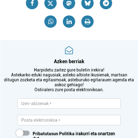
Azken berriak
Harpidetu zaitez gure buletin irekira!
Astekarko eduki nagusiak, asteko albiste ikusienak, martxan
ditugun zozketa eta egitasmoak, asteburuko egitarauen agenda eta
askoz gehiago!
Ostiralero zure posta elektronikoan.
Pribatutasun Politika
irakurri eta onartzen