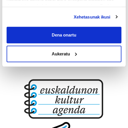
deuseztatzen ahal duzu edozein momentutan, Cookie
Lezo
deklaraziotik edo Privacy triggerean klikatuz.
Xehetasunak ikusi
If you allow, we would also like to:
Collect information about your geographical
Dena onartu
location which can be accurate to within several
meters
Aukeratu
Identify your device by actively scanning it for
specific characteristics (fingerprinting)
Find out more about how your personal data is processed
and set your preferences in the
details section
.
Guk eta gure bazkideek zure datu pertsonalak
prozesatzen ditugu, zure IP zenbakia, besteak beste,
teknologia erabiliz, cookieak adibidez, iragarki eta eduki
pertsonalizatuak eskaintzeko, iragarkiak eta edukia
neurtzeko, jendeari buruzko informazioa biltzeko eta
produktuak garatzeko. Zure datuak nork eta zertarako