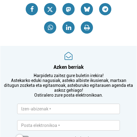
Azken berriak
Harpidetu zaitez gure buletin irekira!
Astekarko eduki nagusiak, asteko albiste ikusienak, martxan
ditugun zozketa eta egitasmoak, asteburuko egitarauen agenda eta
askoz gehiago!
Ostiralero zure posta elektronikoan.