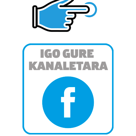
erabiltzen dituen hauta dezakezu.
Bazkide batzuek ez dizute baimenik eskatzen, eta beren
interes komertzial legitimoetan babesten dira. Ikusi gure
bazkideen zerrenda, beren ustez zein helburutarako
duten interes legitimoa eta horren aurka nola egin
dezakezun ikusteko.
Lortu zure datu pertsonalak prozesatzeko moduari
buruzko informazio gehiago eta ezarri zure lehentasunak
datuen atalean. Edozein unetan alda edo ken dezakezu
zure baimena Cookieen adierazpenean.
Webgune honek cookie propioak eta hirugarrenen cookie-
fitxategiak erabiltzen ditu. Zure esperientzia eta
zerbitzuak hobetzeko asmoz, cookie teknologiaz
baliatzen gara. Ohar hau onartuz gero, teknologia hori
erabiltzeko baimen esplizitua ematen diguzu.
Gehiago
irakurri