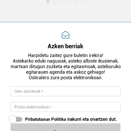
Azken berriak
Harpidetu zaitez gure buletin irekira!
Astekarko eduki nagusiak, asteko albiste ikusienak,
martxan ditugun zozketa eta egitasmoak, asteburuko
egitarauen agenda eta askoz gehiago!
Ostiralero zure posta elektronikoan.
Pribatutasun Politika
irakurri eta onartzen dut.