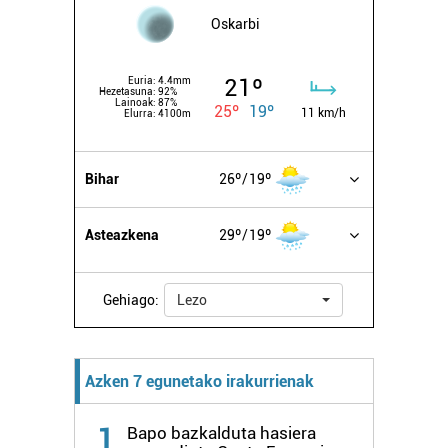
Oskarbi
21º
Euria:
4.4mm
Hezetasuna:
92%
Lainoak:
87%
25º
19º
11 km/h
Elurra:
4100m
Bihar
26º
19º
Asteazkena
29º
19º
Gehiago:
Lezo
Azken 7 egunetako irakurrienak
1
Bapo bazkalduta hasiera