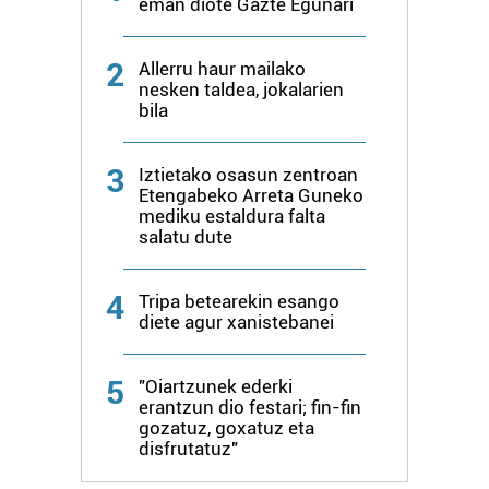
eman diote Gazte Egunari
2
Allerru haur mailako
nesken taldea, jokalarien
bila
3
Iztietako osasun zentroan
Etengabeko Arreta Guneko
mediku estaldura falta
salatu dute
4
Tripa betearekin esango
diete agur xanistebanei
5
"Oiartzunek ederki
erantzun dio festari; fin-fin
gozatuz, goxatuz eta
disfrutatuz"