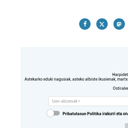
Harpidetu
Astekarko eduki nagusiak, asteko albiste ikusienak, mar
Ostirale
Pribatutasun Politika
irakurri eta on