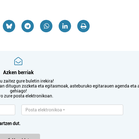
Oiartzun
Errenteria-Orereta
Azken berriak
 zaitez gure buletin irekira!
txan ditugun zozketa eta egitasmoak, asteburuko egitarauen agenda eta 
gehiago!
ro zure posta elektronikoan.
artzen dut.