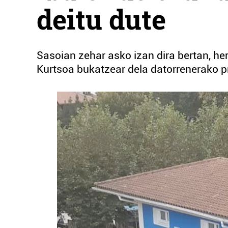
deitu dute
Sasoian zehar asko izan dira bertan, her
Kurtsoa bukatzear dela datorrenerako pr