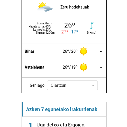
Zeru hodeitsuak
26º
Euria:
0mm
Hezetasuna:
63%
Lainoak:
23%
27º
17º
6 km/h
Elurra:
4200m
Bihar
26º
20º
Astelehena
26º
19º
Gehiago:
Oiartzun
Azken 7 egunetako irakurrienak
1
Ugaldetxo eta Ergoien,