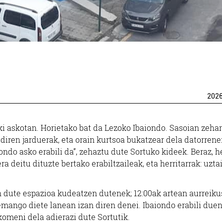
202
ki askotan. Horietako bat da Lezoko Ibaiondo. Sasoian zeha
 diren jarduerak, eta orain kurtsoa bukatzear dela datorren
iondo asko erabili da”, zehaztu dute Sortuko kideek. Beraz, h
 deitu dituzte bertako erabiltzaileak, eta herritarrak: uzta
Hornidurak
Beilatokiak
n dute espazioa kudeatzen dutenek; 12:00ak artean aurreiku
OARSOALDEKO
GUN - OARSOAK
mango diete lanean izan diren denei. Ibaiondo erabili due
BEILATOKIA
komeni dela adierazi dute Sortutik.