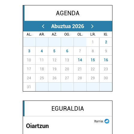
AGENDA
Abuztua 2026
AL.
AR.
AZ.
OG.
OL.
LR.
IG.
27
28
29
30
31
1
2
3
4
5
6
7
8
9
10
11
12
13
14
15
16
17
18
19
20
21
22
23
24
25
26
27
28
29
30
31
1
2
3
4
5
6
EGURALDIA
Iturria:
Oiartzun