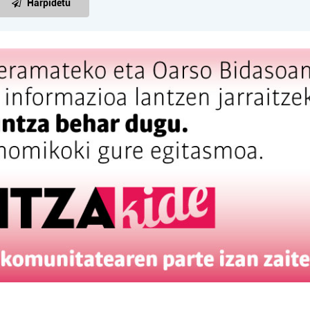
Harpidetu