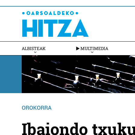
ALBISTEAK
MULTIMEDIA
OROKORRA
Ibaiondo txuk