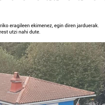
riko eragileen ekimenez, egin diren jarduerak.
est utzi nahi dute.