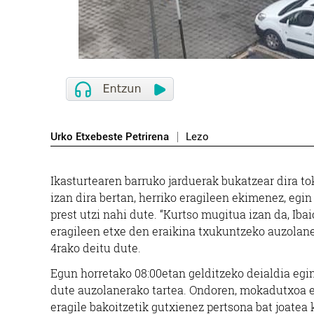
Urko Etxebeste Petrirena
Lezo
Ikasturtearen barruko jarduerak bukatzear dira to
izan dira bertan, herriko eragileen ekimenez, egin
prest utzi nahi dute. “Kurtso mugitua izan da, Iba
eragileen etxe den eraikina txukuntzeko auzolanera
4rako deitu dute.
Egun horretako 08:00etan gelditzeko deialdia egi
BEERLA
dute auzolanerako tartea. Ondoren, mokadutxoa e
eragile bakoitzetik gutxienez pertsona bat joatea 