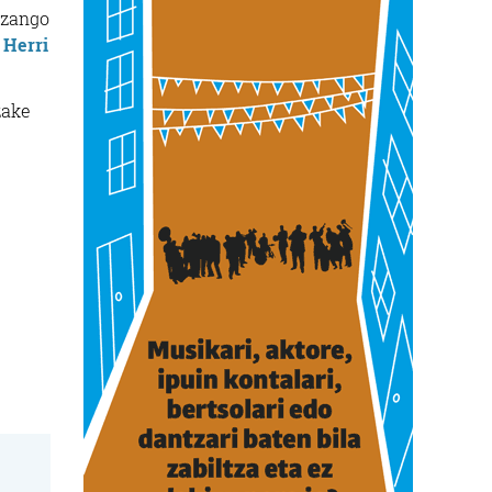
izango
o
Herri
zake