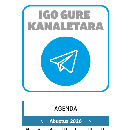
AGENDA
Abuztua 2026
AL.
AR.
AZ.
OG.
OL.
LR.
IG.