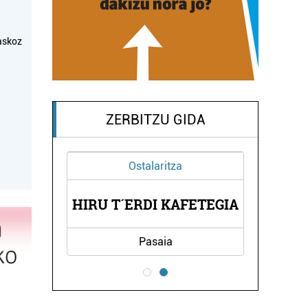
askoz
ZERBITZU GIDA
Ostalaritza
IRUN
HIRU T´ERDI KAFETEGIA
LAB
Pasaia