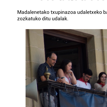
Madalenetako txupinazoa udaletxeko bal
zozkatuko ditu udalak.