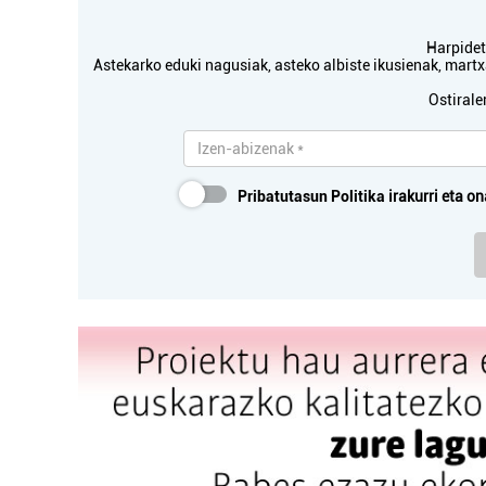
Harpidetu
Astekarko eduki nagusiak, asteko albiste ikusienak, mar
Ostirale
Pribatutasun Politika
irakurri eta on
Sindikalgintza
LAB SINDIKATUA IRUN
HIR
Irun