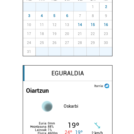
27
28
29
30
31
1
2
3
4
5
6
7
8
9
10
11
12
13
14
15
16
17
18
19
20
21
22
23
24
25
26
27
28
29
30
31
1
2
3
4
5
6
EGURALDIA
Iturria:
Oiartzun
Oskarbi
19º
Euria:
0mm
Hezetasuna:
88%
Lainoak:
1%
24º
19º
2 km/h
Elurra:
4600m