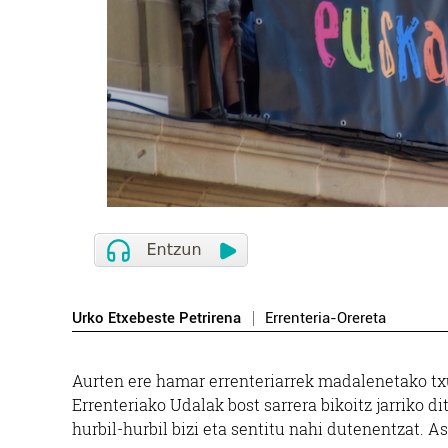
Urko Etxebeste Petrirena
Errenteria-Orereta
Aurten ere hamar errenteriarrek madalenetako txu
Errenteriako Udalak bost sarrera bikoitz jarriko d
hurbil-hurbil bizi eta sentitu nahi dutenentzat. A