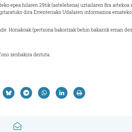
eko epea hilaren 29tik (astelehena) uztailaren 8ra artekoa 
argitaratuko dira Errenteriako Udalaren informazioa ematek
ude. Honakoak (pertsona bakoitzak behin bakarrik eman de
efono zenbakira deituta.