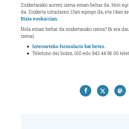
Zozketarako aurrez izena eman behar da. Hori egit
da. Zozketa uztailaren 13an egingo da, eta 14an 
Bizia euskarrian.
Nola eman behar da zozketarako izena? Bi era da
izena):
Interneteko formulario bat betez.
Telefono dei bidez, 010 edo 943 44 96 00 tel