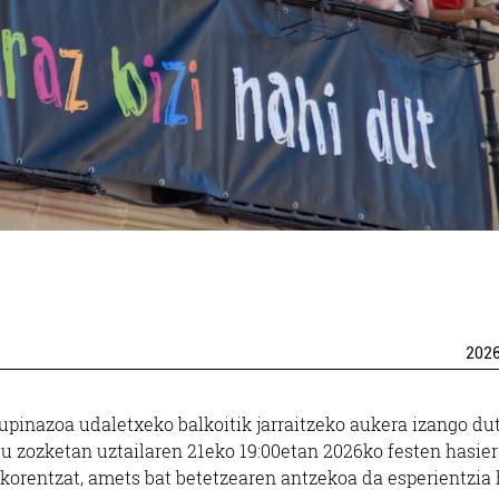
202
pinazoa udaletxeko balkoitik jarraitzeko aukera izango dut
itu zozketan uztailaren 21eko 19:00etan 2026ko festen hasie
skorentzat, amets bat betetzearen antzekoa da esperientzia 