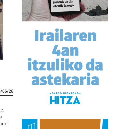
6
/
06
/
26
e.
ra
hori.