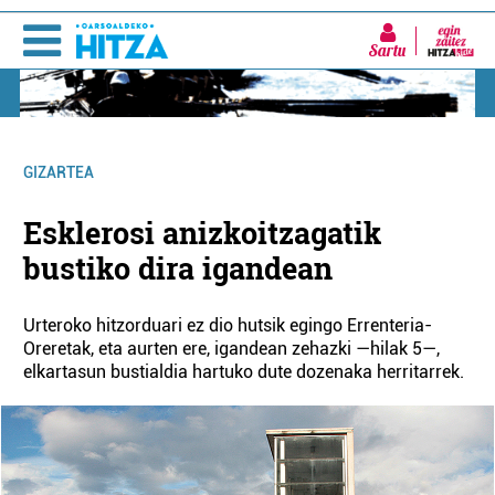
Sartu
GIZARTEA
Esklerosi anizkoitzagatik
bustiko dira igandean
Urteroko hitzorduari ez dio hutsik egingo Errenteria-
Oreretak, eta aurten ere, igandean zehazki —hilak 5—,
elkartasun bustialdia hartuko dute dozenaka herritarrek.