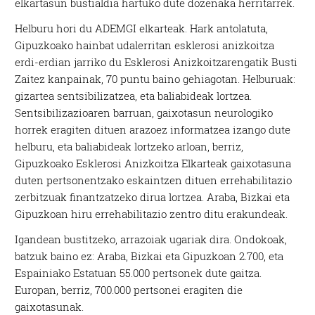
elkartasun bustialdia hartuko dute dozenaka herritarrek.
Helburu hori du ADEMGI elkarteak. Hark antolatuta,
Gipuzkoako hainbat udalerritan esklerosi anizkoitza
erdi-erdian jarriko du Esklerosi Anizkoitzarengatik Busti
Zaitez kanpainak, 70 puntu baino gehiagotan. Helburuak:
gizartea sentsibilizatzea, eta baliabideak lortzea.
Sentsibilizazioaren barruan, gaixotasun neurologiko
horrek eragiten dituen arazoez informatzea izango dute
helburu, eta baliabideak lortzeko arloan, berriz,
Gipuzkoako Esklerosi Anizkoitza Elkarteak gaixotasuna
duten pertsonentzako eskaintzen dituen errehabilitazio
zerbitzuak finantzatzeko dirua lortzea. Araba, Bizkai eta
Gipuzkoan hiru errehabilitazio zentro ditu erakundeak.
Igandean bustitzeko, arrazoiak ugariak dira. Ondokoak,
batzuk baino ez: Araba, Bizkai eta Gipuzkoan 2.700, eta
Espainiako Estatuan 55.000 pertsonek dute gaitza.
Europan, berriz, 700.000 pertsonei eragiten die
gaixotasunak.