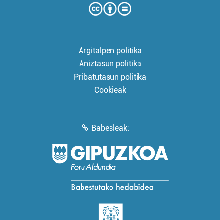
Argitalpen politika
Aniztasun politika
Pribatutasun politika
Cookieak
Babesleak: