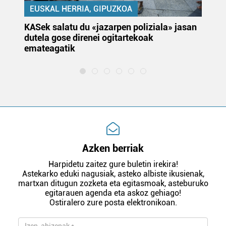
EUSKAL HERRIA, GIPUZKOA
KASek salatu du «jazarpen poliziala» jasan
Pa
dutela gose direnei ogitartekoak
da
emateagatik
«s
Azken berriak
Harpidetu zaitez gure buletin irekira!
Astekarko eduki nagusiak, asteko albiste ikusienak,
martxan ditugun zozketa eta egitasmoak, asteburuko
egitarauen agenda eta askoz gehiago!
Ostiralero zure posta elektronikoan.