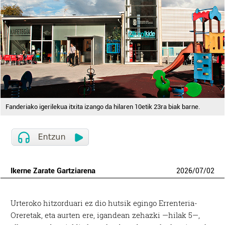
Fanderiako igerilekua itxita izango da hilaren 10etik 23ra biak barne.
Ikerne Zarate Gartziarena
2026
/
07
/
02
Urteroko hitzorduari ez dio hutsik egingo Errenteria-
Oreretak, eta aurten ere, igandean zehazki —hilak 5—,