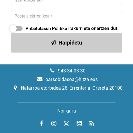
Pribatutasun Politika
irakurri eta onartzen dut.
Harpidetu
943 34 03 30
oarsobidasoa@hitza.eus
Nafarroa etorbidea 26, Errenteria-Orereta 20100
Nor gara