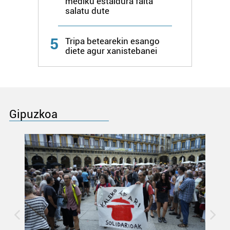
mediku estaldura falta
salatu dute
5
Tripa betearekin esango
diete agur xanistebanei
Gipuzkoa