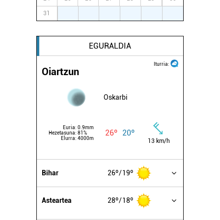
baliatzen gara. Ohar hau onartuz gero, teknologia hori
31
1
2
3
4
5
6
erabiltzeko baimen esplizitua ematen diguzu.
Gehiago
irakurri
EGURALDIA
Iturria:
Oiartzun
Oskarbi
Euria:
0.9mm
26º
20º
Hezetasuna:
81%
Elurra:
4000m
13 km/h
Bihar
26º
19º
Asteartea
28º
18º