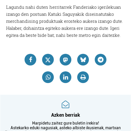
Lagundu nahi duten herritarrek Fanderiako igerilekuan
izango den postuan Katuki Saguyakik diseinatutako
merchandising produktuak erosteko aukera izango dute.
Halaber, dohaintza egiteko aukera ere izango dute. Igeri
egitea da beste bide bat; nahi beste metro egin daitezke.
Azken berriak
Harpidetu zaitez gure buletin irekira!
Astekarko eduki nagusiak, asteko albiste ikusienak, martxan