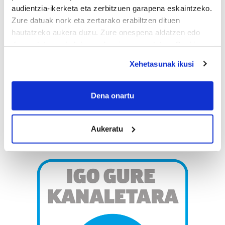
audientzia-ikerketa eta zerbitzuen garapena eskaintzeko.
Zure datuak nork eta zertarako erabiltzen dituen
hautatzeko aukera duzu. Zure onespena aldatzen edo
deuseztatzen ahal duzu edozein momentutan, Cookie
deklaraziotik edo Privacy triggerean klikatuz.
Xehetasunak ikusi
If you allow, we would also like to:
Collect information about your geographical
Dena onartu
location which can be accurate to within several
meters
Aukeratu
Identify your device by actively scanning it for
specific characteristics (fingerprinting)
Find out more about how your personal data is processed
and set your preferences in the
details section
.
Guk eta gure bazkideek zure datu pertsonalak
prozesatzen ditugu, zure IP zenbakia, besteak beste,
teknologia erabiliz, cookieak adibidez, iragarki eta eduki