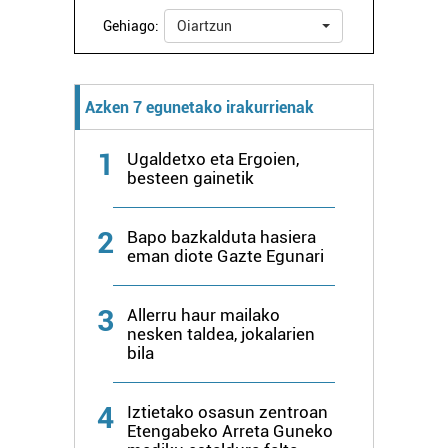
Gehiago:
Oiartzun
Azken 7 egunetako irakurrienak
1
Ugaldetxo eta Ergoien,
besteen gainetik
2
Bapo bazkalduta hasiera
eman diote Gazte Egunari
3
Allerru haur mailako
nesken taldea, jokalarien
bila
4
Iztietako osasun zentroan
Etengabeko Arreta Guneko