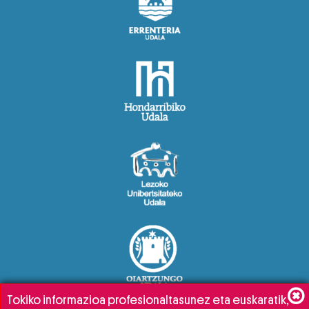
Tokiko informazioa profesionaltasunez eta euskaratik,