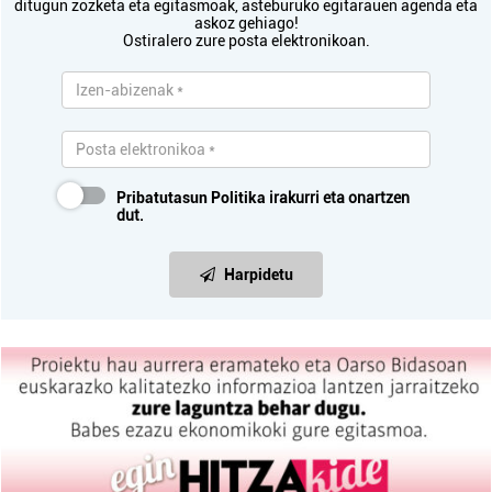
ditugun zozketa eta egitasmoak, asteburuko egitarauen agenda eta
askoz gehiago!
Ostiralero zure posta elektronikoan.
Pribatutasun Politika
irakurri eta onartzen
dut.
Harpidetu