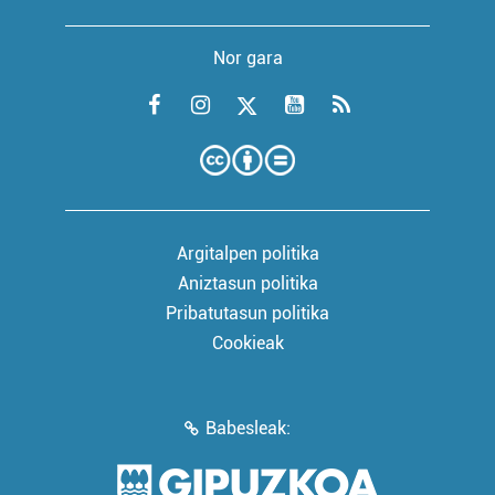
Nor gara
Argitalpen politika
Aniztasun politika
Pribatutasun politika
Cookieak
Babesleak: