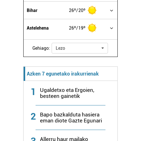
Bihar
26º
20º
Astelehena
26º
19º
Gehiago:
Lezo
Azken 7 egunetako irakurrienak
1
Ugaldetxo eta Ergoien,
besteen gainetik
2
Bapo bazkalduta hasiera
eman diote Gazte Egunari
3
Allerru haur mailako