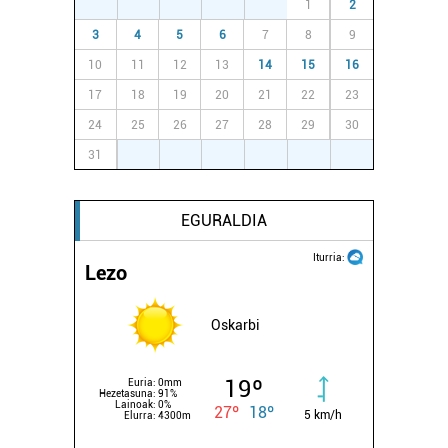
27
28
29
30
31
1
2
3
4
5
6
7
8
9
10
11
12
13
14
15
16
17
18
19
20
21
22
23
24
25
26
27
28
29
30
31
1
2
3
4
5
6
EGURALDIA
Iturria:
Lezo
Oskarbi
19º
Euria:
0mm
Hezetasuna:
91%
Lainoak:
0%
27º
18º
5 km/h
Elurra:
4300m