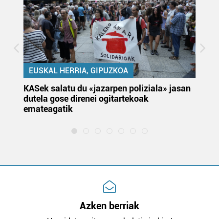
EUSKAL HERRIA, GIPUZKOA
KASek salatu du «jazarpen poliziala» jasan
Pa
dutela gose direnei ogitartekoak
da
emateagatik
«s
Azken berriak