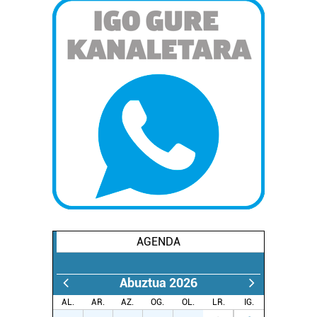
Webgune honek cookie propioak eta hirugarrenen cookie-
fitxategiak erabiltzen ditu. Zure esperientzia eta
zerbitzuak hobetzeko asmoz, cookie teknologiaz
baliatzen gara. Ohar hau onartuz gero, teknologia hori
erabiltzeko baimen esplizitua ematen diguzu.
Gehiago
irakurri
AGENDA
Abuztua 2026
AL.
AR.
AZ.
OG.
OL.
LR.
IG.