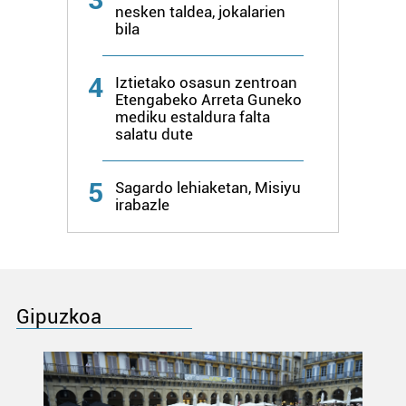
nesken taldea, jokalarien
bila
4
Iztietako osasun zentroan
Etengabeko Arreta Guneko
mediku estaldura falta
salatu dute
5
Sagardo lehiaketan, Misiyu
irabazle
Gipuzkoa