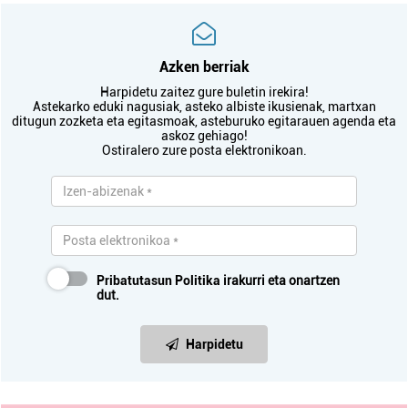
Azken berriak
Harpidetu zaitez gure buletin irekira!
Astekarko eduki nagusiak, asteko albiste ikusienak, martxan
ditugun zozketa eta egitasmoak, asteburuko egitarauen agenda eta
askoz gehiago!
Ostiralero zure posta elektronikoan.
Pribatutasun Politika
irakurri eta onartzen
dut.
Harpidetu