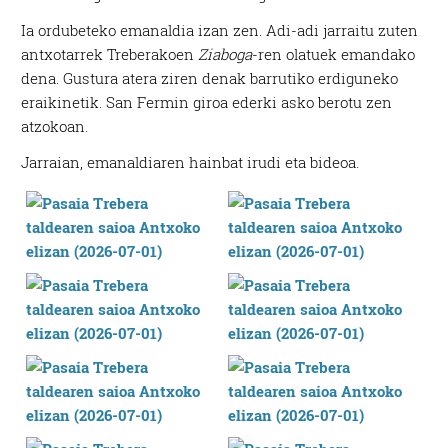
Ia ordubeteko emanaldia izan zen. Adi-adi jarraitu zuten
antxotarrek Treberakoen
Ziaboga
-ren olatuek emandako
dena. Gustura atera ziren denak barrutiko erdiguneko
eraikinetik. San Fermin giroa ederki asko berotu zen
atzokoan.
Jarraian, emanaldiaren hainbat irudi eta bideoa.