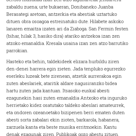
zabaldu zuena; urte bukaeran, Donibaneko Juanba
Berasategi aretoan, antzerkia eta abestiak uztartuko
dituen obra osoagoa estreinatuko dute. Hilabete askoko
lanaren emaitza izaten ari da Ziaboga. San Fermin festen
(bihar, hilak 3, hasiko dira) atariko antzekoa izan zen
atzoko emanaldia. Kresala usaina izan zen atzo barrutiko
parrokian.
Hasteko eta behin, taldekideek elizara hurbildu ziren
den-denei harrera egin zieten. Jada tenpluko egurrezko
eserleku luzeak bete zirenean, atzetik aurrerakoa egin
zuten abeslariek, ataritik aldare nagusiranzko bidea
hartu zuten jada kantuan. Itsasoko euskal abesti
ezagunekin hasi zuten emanaldia Antxoko eta inguruko
herrietako kidez osatutako taldeko abeslari amateurrek,
eta ondoren ozeanoetako bizipenen berri ematen duten
abesti sorta zabalari ekin zioten, barkarola, habanera,
zarzuela kanta eta beste musika erritmoekin. Kantu
denak ezagunak ziren. Publikoak gozo abestu zituen.