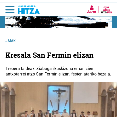
Sartu
JAIAK
Kresala San Fermin elizan
Trebera taldeak 'Ziaboga' ikuskizuna eman zien
antxotarrei atzo San Fermin elizan, festen atariko bezala.