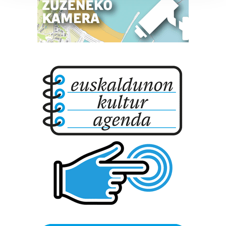
prozesatzen ditugu, zure IP zenbakia, besteak beste,
teknologia erabiliz, cookieak adibidez, iragarki eta eduki
pertsonalizatuak eskaintzeko, iragarkiak eta edukia
neurtzeko, jendeari buruzko informazioa biltzeko eta
produktuak garatzeko. Zure datuak nork eta zertarako
erabiltzen dituen hauta dezakezu.
Bazkide batzuek ez dizute baimenik eskatzen, eta beren
interes komertzial legitimoetan babesten dira. Ikusi gure
bazkideen zerrenda, beren ustez zein helburutarako
duten interes legitimoa eta horren aurka nola egin
dezakezun ikusteko.
Lortu zure datu pertsonalak prozesatzeko moduari
buruzko informazio gehiago eta ezarri zure lehentasunak
datuen atalean. Edozein unetan alda edo ken dezakezu
zure baimena Cookieen adierazpenean.