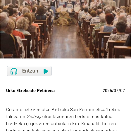
Urko Etxebeste Petrirena
2026
/
07
/
02
Goraino bete zen atzo Antxoko San Fermin eliza Trebera
taldearen
Ziaboga
ikuskizunaren bertsio musikatua
bizitzeko gogoz ziren antxotarrekin. Emanaldi horren
bertsio musikala izan zen atzo lagunarteak jendartera