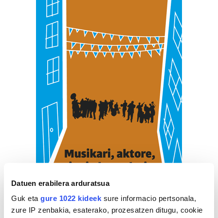
Datuen erabilera arduratsua
Guk eta
gure 1022 kideek
sure informacio pertsonala,
zure IP zenbakia, esaterako, prozesatzen ditugu, cookie