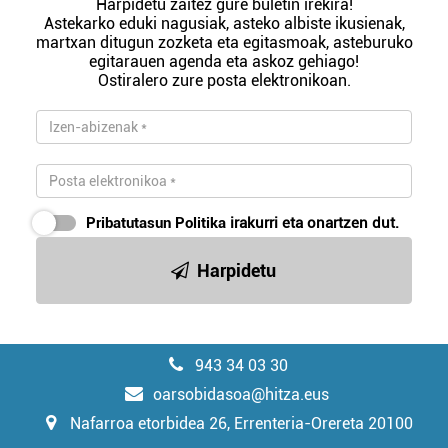
Harpidetu zaitez gure buletin irekira!
Astekarko eduki nagusiak, asteko albiste ikusienak,
martxan ditugun zozketa eta egitasmoak, asteburuko
egitarauen agenda eta askoz gehiago!
Ostiralero zure posta elektronikoan.
Pribatutasun Politika
irakurri eta onartzen dut.
Harpidetu
943 34 03 30
oarsobidasoa@hitza.eus
Nafarroa etorbidea 26, Errenteria-Orereta 20100