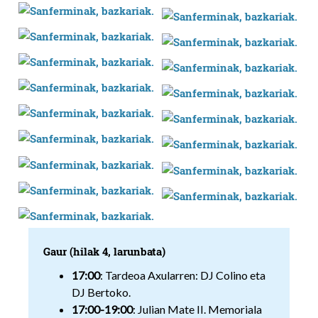
Gaur (hilak 4, larunbata)
17:00
: Tardeoa Axularren: DJ Colino eta
DJ Bertoko.
17:00-19:00
: Julian Mate II. Memoriala