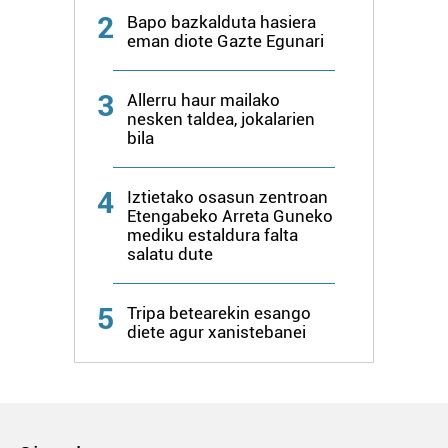
2
Bapo bazkalduta hasiera
eman diote Gazte Egunari
3
Allerru haur mailako
nesken taldea, jokalarien
bila
4
Iztietako osasun zentroan
Etengabeko Arreta Guneko
mediku estaldura falta
salatu dute
5
Tripa betearekin esango
diete agur xanistebanei