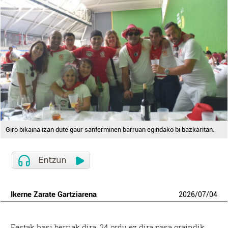
Giro bikaina izan dute gaur sanferminen barruan egindako bi bazkaritan.
Ikerne Zarate Gartziarena
2026
/
07
/
04
Festak hasi berriak dira, 24 ordu ez dira pasa oraindik