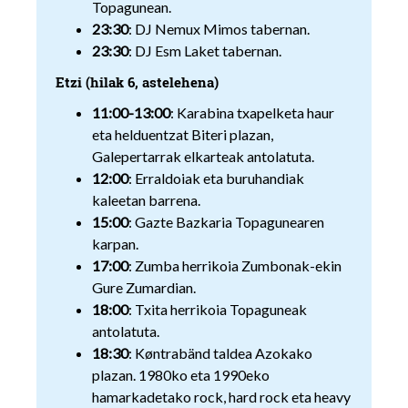
Topagunean.
23:30
: DJ Nemux Mimos tabernan.
23:30
: DJ Esm Laket tabernan.
Etzi (hilak 6, astelehena)
11:00-13:00
: Karabina txapelketa haur
eta helduentzat Biteri plazan,
Galepertarrak elkarteak antolatuta.
12:00
: Erraldoiak eta buruhandiak
kaleetan barrena.
15:00
: Gazte Bazkaria Topagunearen
karpan.
17:00
: Zumba herrikoia Zumbonak-ekin
Gure Zumardian.
18:00
: Txita herrikoia Topaguneak
antolatuta.
18:30
: Køntrabänd taldea Azokako
plazan. 1980ko eta 1990eko
hamarkadetako rock, hard rock eta heavy