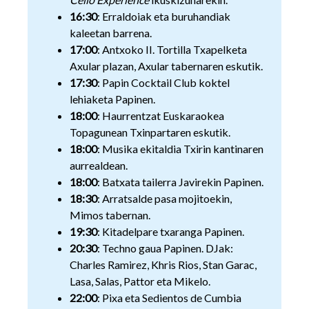
16:30
: Erraldoiak eta buruhandiak
kaleetan barrena.
17:00
: Antxoko II. Tortilla Txapelketa
Axular plazan, Axular tabernaren eskutik.
17:30
: Papin Cocktail Club koktel
lehiaketa Papinen.
18:00
: Haurrentzat Euskaraokea
Topagunean Txinpartaren eskutik.
18:00
: Musika ekitaldia Txirin kantinaren
aurrealdean.
18:00
: Batxata tailerra Javirekin Papinen.
18:30
: Arratsalde pasa mojitoekin,
Mimos tabernan.
19:30
: Kitadelpare txaranga Papinen.
20:30
: Techno gaua Papinen. DJak:
Charles Ramirez, Khris Rios, Stan Garac,
Lasa, Salas, Pattor eta Mikelo.
22:00
: Pixa eta Sedientos de Cumbia