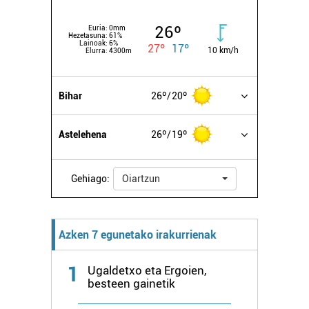
26º
Euria:
0mm
Hezetasuna:
61%
Lainoak:
6%
27º
17º
10 km/h
Elurra:
4300m
Bihar
26º
20º
Astelehena
26º
19º
Gehiago:
Oiartzun
Azken 7 egunetako irakurrienak
1
Ugaldetxo eta Ergoien,
besteen gainetik