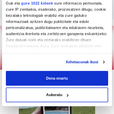
Guk eta
gure 1022 kideek
sure informacio pertsonala,
Harpidetu
zure IP zenbakia, esaterako, prozesatzen ditugu, cookie
bezalako teknologiak erabiliz eta zure gailuko
informazioak azitzen dugu publizitate eta eduki
pertsonalizatua, publizitatearen eta edukiaren neurketa,
audientzia-ikerketa eta zerbitzuen garapena eskaintzeko.
Zure datuak nork eta zertarako erabiltzen dituen
hautatzeko aukera duzu. Zure onespena aldatzen edo
deuseztatzen ahal duzu edozein momentutan, Cookie
deklaraziotik edo Privacy triggerean klikatuz.
Xehetasunak ikusi
If you allow, we would also like to:
Collect information about your geographical
Dena onartu
location which can be accurate to within several
meters
Aukeratu
Identify your device by actively scanning it for
specific characteristics (fingerprinting)
Find out more about how your personal data is processed