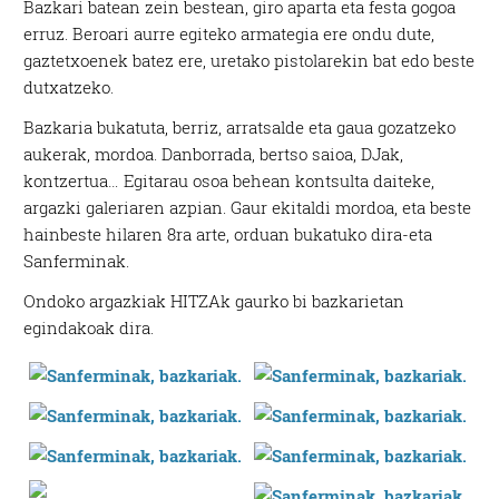
Bazkari batean zein bestean, giro aparta eta festa gogoa
erruz. Beroari aurre egiteko armategia ere ondu dute,
gaztetxoenek batez ere, uretako pistolarekin bat edo beste
dutxatzeko.
Bazkaria bukatuta, berriz, arratsalde eta gaua gozatzeko
aukerak, mordoa. Danborrada, bertso saioa, DJak,
kontzertua… Egitarau osoa behean kontsulta daiteke,
argazki galeriaren azpian. Gaur ekitaldi mordoa, eta beste
hainbeste hilaren 8ra arte, orduan bukatuko dira-eta
Sanferminak.
Ondoko argazkiak HITZAk gaurko bi bazkarietan
egindakoak dira.