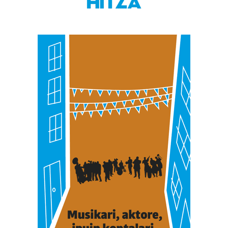
zure baimena Cookieen adierazpenean.
Webgune honek cookie propioak eta hirugarrenen cookie-
fitxategiak erabiltzen ditu. Zure esperientzia eta
zerbitzuak hobetzeko asmoz, cookie teknologiaz
baliatzen gara. Ohar hau onartuz gero, teknologia hori
erabiltzeko baimen esplizitua ematen diguzu.
Gehiago
irakurri