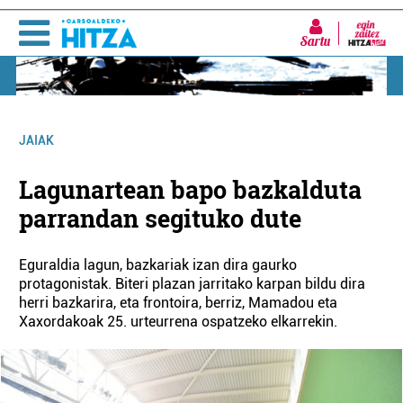
Sartu
JAIAK
Lagunartean bapo bazkalduta
parrandan segituko dute
Eguraldia lagun, bazkariak izan dira gaurko
protagonistak. Biteri plazan jarritako karpan bildu dira
herri bazkarira, eta frontoira, berriz, Mamadou eta
Xaxordakoak 25. urteurrena ospatzeko elkarrekin.