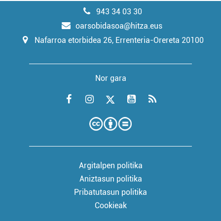
943 34 03 30
oarsobidasoa@hitza.eus
Nafarroa etorbidea 26, Errenteria-Orereta 20100
Nor gara
Argitalpen politika
Aniztasun politika
Pribatutasun politika
Cookieak