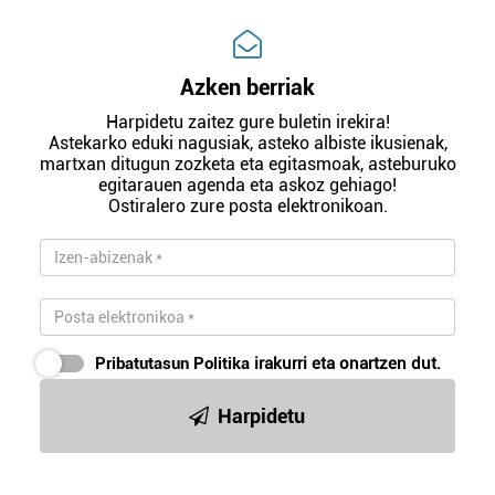
Azken berriak
Harpidetu zaitez gure buletin irekira!
Astekarko eduki nagusiak, asteko albiste ikusienak,
martxan ditugun zozketa eta egitasmoak, asteburuko
egitarauen agenda eta askoz gehiago!
Ostiralero zure posta elektronikoan.
Pribatutasun Politika
irakurri eta onartzen dut.
Harpidetu