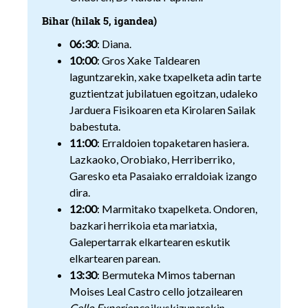
Bihar (hilak 5, igandea)
06:30
: Diana.
10:00
: Gros Xake Taldearen
laguntzarekin, xake txapelketa adin tarte
guztientzat jubilatuen egoitzan, udaleko
Jarduera Fisikoaren eta Kirolaren Sailak
babestuta.
11:00
: Erraldoien topaketaren hasiera.
Lazkaoko, Orobiako, Herriberriko,
Garesko eta Pasaiako erraldoiak izango
dira.
12:00
: Marmitako txapelketa. Ondoren,
bazkari herrikoia eta mariatxia,
Galepertarrak elkartearen eskutik
elkartearen parean.
13:30
: Bermuteka Mimos tabernan
Moises Leal Castro cello jotzailearen
Cello Experience
ikuskizunarekin.