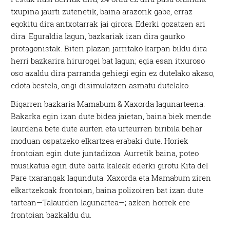
txupina jaurti zutenetik, baina arazorik gabe, erraz
egokitu dira antxotarrak jai girora. Ederki gozatzen ari
dira. Eguraldia lagun, bazkariak izan dira gaurko
protagonistak. Biteri plazan jarritako karpan bildu dira
herri bazkarira hirurogei bat lagun; egia esan itxuroso
oso azaldu dira parranda gehiegi egin ez dutelako akaso,
edota bestela, ongi disimulatzen asmatu dutelako.
Bigarren bazkaria Mamabum & Xaxorda lagunarteena.
Bakarka egin izan dute bidea jaietan, baina biek mende
laurdena bete dute aurten eta urteurren biribila behar
moduan ospatzeko elkartzea erabaki dute. Horiek
frontoian egin dute juntadizoa. Aurretik baina, poteo
musikatua egin dute baita kaleak ederki girotu Kita del
Pare txarangak lagunduta. Xaxorda eta Mamabum ziren
elkartzekoak frontoian, baina polizoiren bat izan dute
tartean—Talaurden lagunartea—; azken horrek ere
frontoian bazkaldu du.