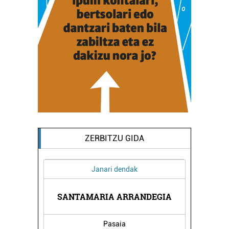
ZERBITZU GIDA
Janari dendak
UB
SANTAMARIA ARRANDEGIA
T
Pasaia