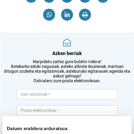
Azken berriak
Harpidetu zaitez gure buletin irekira!
Astekarko eduki nagusiak, asteko albiste ikusienak, martxan
ditugun zozketa eta egitasmoak, asteburuko egitarauen agenda eta
askoz gehiago!
Ostiralero zure posta elektronikoan.
Pribatutasun Politika
irakurri eta onartzen
Datuen erabilera arduratsua
dut.