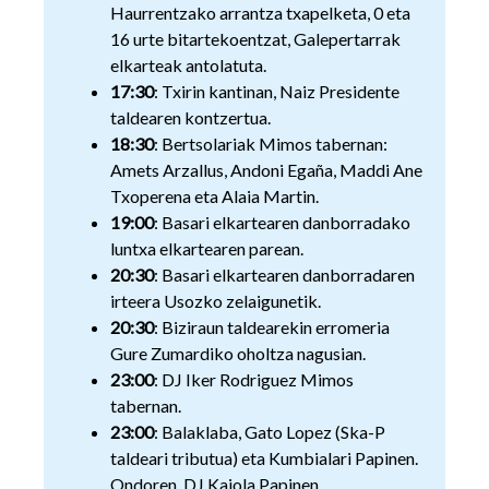
Haurrentzako arrantza txapelketa, 0 eta
16 urte bitartekoentzat, Galepertarrak
elkarteak antolatuta.
17:30
: Txirin kantinan, Naiz Presidente
taldearen kontzertua.
18:30
: Bertsolariak Mimos tabernan:
Amets Arzallus, Andoni Egaña, Maddi Ane
Txoperena eta Alaia Martin.
19:00
: Basari elkartearen danborradako
luntxa elkartearen parean.
20:30
: Basari elkartearen danborradaren
irteera Usozko zelaigunetik.
20:30
: Biziraun taldearekin erromeria
Gure Zumardiko oholtza nagusian.
23:00
: DJ Iker Rodriguez Mimos
tabernan.
23:00
: Balaklaba, Gato Lopez (Ska-P
taldeari tributua) eta Kumbialari Papinen.
Ondoren, DJ Kaiola Papinen.