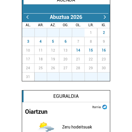
Abuztua 2026
AL.
AR.
AZ.
OG.
OL.
LR.
IG.
27
28
29
30
31
1
2
3
4
5
6
7
8
9
10
11
12
13
14
15
16
17
18
19
20
21
22
23
24
25
26
27
28
29
30
31
1
2
3
4
5
6
EGURALDIA
Iturria:
Oiartzun
Zeru hodeitsuak