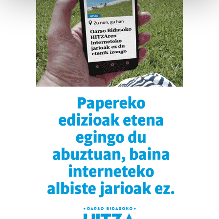
and set your preferences in the
details section
.
Guk eta gure bazkideek zure datu pertsonalak
prozesatzen ditugu, zure IP zenbakia, besteak beste,
teknologia erabiliz, cookieak adibidez, iragarki eta eduki
pertsonalizatuak eskaintzeko, iragarkiak eta edukia
neurtzeko, jendeari buruzko informazioa biltzeko eta
produktuak garatzeko. Zure datuak nork eta zertarako
erabiltzen dituen hauta dezakezu.
Bazkide batzuek ez dizute baimenik eskatzen, eta beren
interes komertzial legitimoetan babesten dira. Ikusi gure
bazkideen zerrenda, beren ustez zein helburutarako
duten interes legitimoa eta horren aurka nola egin
dezakezun ikusteko.
Lortu zure datu pertsonalak prozesatzeko moduari
buruzko informazio gehiago eta ezarri zure lehentasunak
datuen atalean. Edozein unetan alda edo ken dezakezu