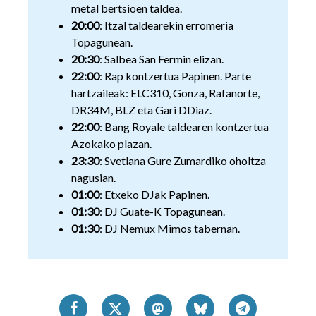
metal bertsioen taldea.
20:00
: Itzal taldearekin erromeria
Topagunean.
20:30
: Salbea San Fermin elizan.
22:00
: Rap kontzertua Papinen. Parte
hartzaileak: ELC310, Gonza, Rafanorte,
DR34M, BLZ eta Gari DDiaz.
22:00
: Bang Royale taldearen kontzertua
Azokako plazan.
23:30
: Svetlana Gure Zumardiko oholtza
nagusian.
01:00
: Etxeko DJak Papinen.
01:30
: DJ Guate-K Topagunean.
01:30
: DJ Nemux Mimos tabernan.