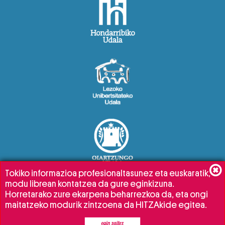
Tokiko informazioa profesionaltasunez eta euskaratik,
modu librean kontatzea da gure eginkizuna.
Horretarako zure ekarpena beharrezkoa da, eta ongi
maitatzeko modurik zintzoena da HITZAkide egitea.