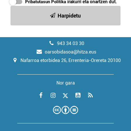
Pribatutasun Politika
irakurri eta onartzen dut.
Harpidetu
943 34 03 30
oarsobidasoa@hitza.eus
Nafarroa etorbidea 26, Errenteria-Orereta 20100
Nor gara