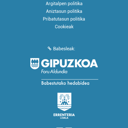
Argitalpen politika
Aniztasun politika
Pribatutasun politika
Cookieak
Babesleak: