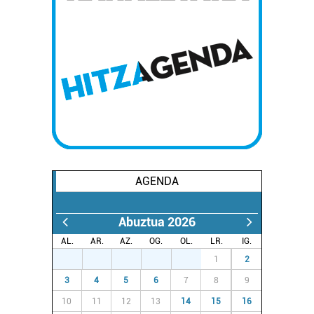
Lortu zure datu pertsonalak prozesatzeko moduari
buruzko informazio gehiago eta ezarri zure lehentasunak
datuen atalean. Edozein unetan alda edo ken dezakezu
zure baimena Cookieen adierazpenean.
Webgune honek cookie propioak eta hirugarrenen cookie-
fitxategiak erabiltzen ditu. Zure esperientzia eta
zerbitzuak hobetzeko asmoz, cookie teknologiaz
baliatzen gara. Ohar hau onartuz gero, teknologia hori
erabiltzeko baimen esplizitua ematen diguzu.
Gehiago
AGENDA
irakurri
Abuztua 2026
AL.
AR.
AZ.
OG.
OL.
LR.
IG.
27
28
29
30
31
1
2
3
4
5
6
7
8
9
10
11
12
13
14
15
16