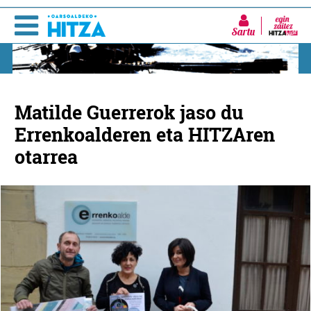
Sartu
Matilde Guerrerok jaso du
Errenkoalderen eta HITZAren
otarrea