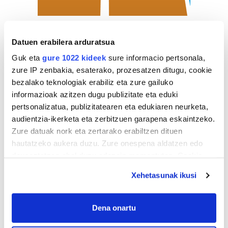
ZERBITZU GIDA
Datuen erabilera arduratsua
Guk eta
gure 1022 kideek
sure informacio pertsonala,
zure IP zenbakia, esaterako, prozesatzen ditugu, cookie
Estankoak
bezalako teknologiak erabiliz eta zure gailuko
informazioak azitzen dugu publizitate eta eduki
A
MAITEXA TABAKOAK
pertsonalizatua, publizitatearen eta edukiaren neurketa,
audientzia-ikerketa eta zerbitzuen garapena eskaintzeko.
Errenteria-Orereta
Zure datuak nork eta zertarako erabiltzen dituen
hautatzeko aukera duzu. Zure onespena aldatzen edo
deuseztatzen ahal duzu edozein momentutan, Cookie
deklaraziotik edo Privacy triggerean klikatuz.
Xehetasunak ikusi
If you allow, we would also like to:
Collect information about your geographical
Dena onartu
location which can be accurate to within several