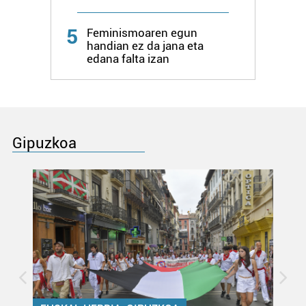
5
Feminismoaren egun
handian ez da jana eta
edana falta izan
Gipuzkoa