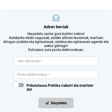
Azken berriak
Harpidetu zaitez gure buletin irekira!
Astekarko eduki nagusiak, asteko albiste ikusienak, martxan
ditugun zozketa eta egitasmoak, asteburuko egitarauen agenda eta
askoz gehiago!
Ostiralero zure posta elektronikoan.
Pribatutasun Politika
irakurri eta onartzen
dut.
Harpidetu