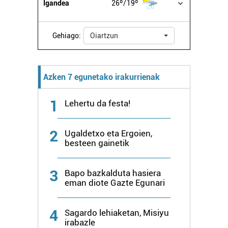
Igandea
26º
19º
Gehiago:
Oiartzun
Azken 7 egunetako irakurrienak
1
Lehertu da festa!
2
Ugaldetxo eta Ergoien,
besteen gainetik
3
Bapo bazkalduta hasiera
eman diote Gazte Egunari
4
Sagardo lehiaketan, Misiyu
irabazle