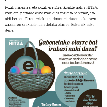
Pozik irabazlea, eta pozik ere Errenkoalde nahiz HITZA.
Izan ere, partaide asko izan ditu zozketa bereziak, eta
aldi berean, Errenteriako merkatariek duten eskaintza
zabalaren erakusle izan delako otarrea. Eskerrik asko
denei!