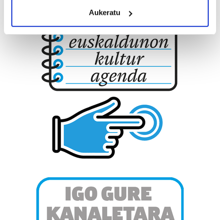
meters
Aukeratu
Identify your device by actively scanning it for
specific characteristics (fingerprinting)
Find out more about how your personal data is processed
and set your preferences in the
details section
.
Guk eta gure bazkideek zure datu pertsonalak
prozesatzen ditugu, zure IP zenbakia, besteak beste,
teknologia erabiliz, cookieak adibidez, iragarki eta eduki
pertsonalizatuak eskaintzeko, iragarkiak eta edukia
neurtzeko, jendeari buruzko informazioa biltzeko eta
produktuak garatzeko. Zure datuak nork eta zertarako
erabiltzen dituen hauta dezakezu.
Bazkide batzuek ez dizute baimenik eskatzen, eta beren
interes komertzial legitimoetan babesten dira. Ikusi gure
bazkideen zerrenda, beren ustez zein helburutarako
duten interes legitimoa eta horren aurka nola egin
dezakezun ikusteko.