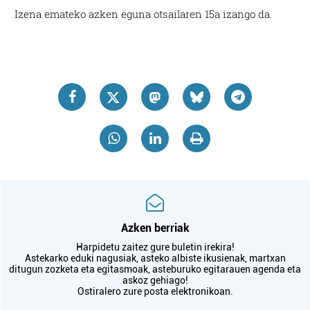
Izena emateko azken eguna otsailaren 15a izango da.
Azken berriak
Harpidetu zaitez gure buletin irekira!
Astekarko eduki nagusiak, asteko albiste ikusienak, martxan
ditugun zozketa eta egitasmoak, asteburuko egitarauen agenda eta
askoz gehiago!
Ostiralero zure posta elektronikoan.