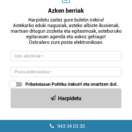
Azken berriak
Harpidetu zaitez gure buletin irekira!
Astekarko eduki nagusiak, asteko albiste ikusienak,
martxan ditugun zozketa eta egitasmoak, asteburuko
egitarauen agenda eta askoz gehiago!
Ostiralero zure posta elektronikoan.
Pribatutasun Politika
irakurri eta onartzen dut.
Harpidetu
943 34 03 30