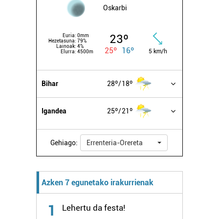
Oskarbi
23º
Euria:
0mm
Hezetasuna:
79%
Lainoak:
4%
25º
16º
5 km/h
Elurra:
4500m
Bihar
28º
18º
Igandea
25º
21º
Gehiago:
Errenteria-Orereta
Azken 7 egunetako irakurrienak
1
Lehertu da festa!