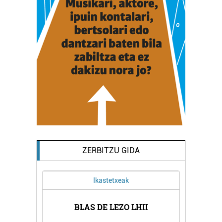
ZERBITZU GIDA
Ikastetxeak
GIA
BLAS DE LEZO LHII
SA