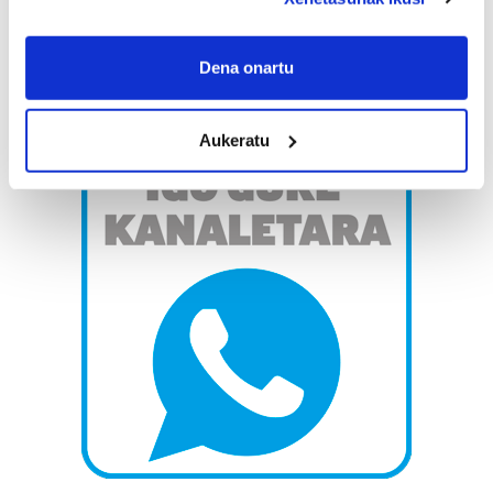
If you allow, we would also like to:
Collect information about your geographical
Dena onartu
location which can be accurate to within several
meters
Aukeratu
Identify your device by actively scanning it for
specific characteristics (fingerprinting)
Find out more about how your personal data is processed
and set your preferences in the
details section
.
Guk eta gure bazkideek zure datu pertsonalak
prozesatzen ditugu, zure IP zenbakia, besteak beste,
teknologia erabiliz, cookieak adibidez, iragarki eta eduki
pertsonalizatuak eskaintzeko, iragarkiak eta edukia
neurtzeko, jendeari buruzko informazioa biltzeko eta
produktuak garatzeko. Zure datuak nork eta zertarako
erabiltzen dituen hauta dezakezu.
Bazkide batzuek ez dizute baimenik eskatzen, eta beren