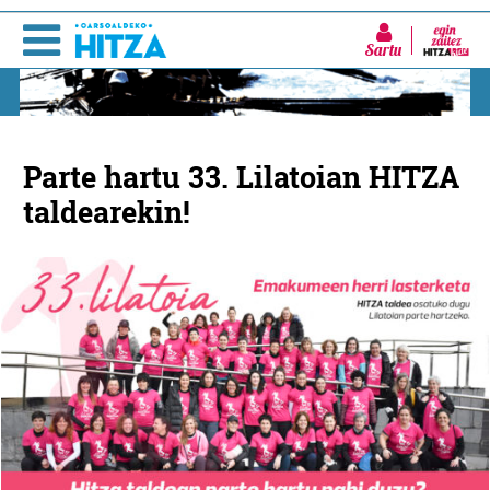
Sartu
Parte hartu 33. Lilatoian HITZA
taldearekin!