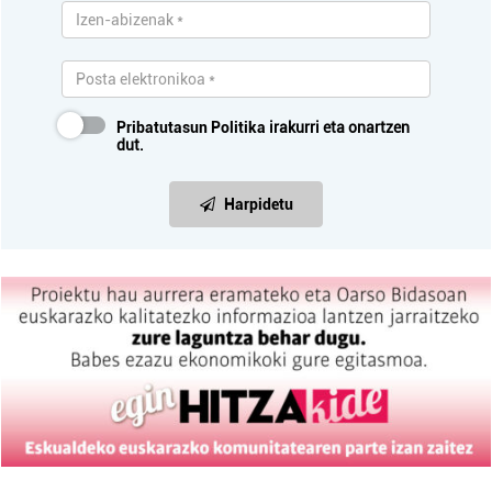
Pribatutasun Politika
irakurri eta onartzen
dut.
Harpidetu