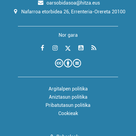
oarsobidasoa@hitza.eus
Nafarroa etorbidea 26, Errenteria-Orereta 20100
Nor gara
Argitalpen politika
Aniztasun politika
Pribatutasun politika
Cookieak