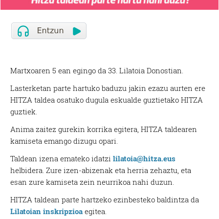
Martxoaren 5 ean egingo da 33. Lilatoia Donostian.
Lasterketan parte hartuko baduzu jakin ezazu aurten ere
HITZA taldea osatuko dugula eskualde guztietako HITZA
guztiek.
Anima zaitez gurekin korrika egitera, HITZA taldearen
kamiseta emango dizugu opari.
Taldean izena emateko idatzi
lilatoia@hitza.eus
helbidera. Zure izen-abizenak eta herria zehaztu, eta
esan zure kamiseta zein neurrikoa nahi duzun.
HITZA taldean parte hartzeko ezinbesteko baldintza da
Lilatoian inskripzioa
egitea.