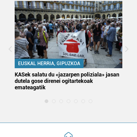
EUSKAL HERRIA, GIPUZKOA
KASek salatu du «jazarpen poliziala» jasan
Pa
dutela gose direnei ogitartekoak
da
emateagatik
«s