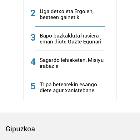
2
Ugaldetxo eta Ergoien,
besteen gainetik
3
Bapo bazkalduta hasiera
eman diote Gazte Egunari
4
Sagardo lehiaketan, Misiyu
irabazle
5
Tripa betearekin esango
diete agur xanistebanei
Gipuzkoa