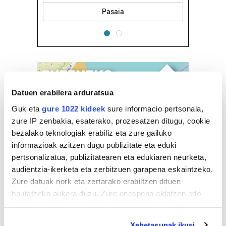
Pasaia
Datuen erabilera arduratsua
Guk eta
gure 1022 kideek
sure informacio pertsonala,
zure IP zenbakia, esaterako, prozesatzen ditugu, cookie
bezalako teknologiak erabiliz eta zure gailuko
informazioak azitzen dugu publizitate eta eduki
pertsonalizatua, publizitatearen eta edukiaren neurketa,
audientzia-ikerketa eta zerbitzuen garapena eskaintzeko.
Zure datuak nork eta zertarako erabiltzen dituen
hautatzeko aukera duzu. Zure onespena aldatzen edo
deuseztatzen ahal duzu edozein momentutan, Cookie
deklaraziotik edo Privacy triggerean klikatuz.
Xehetasunak ikusi