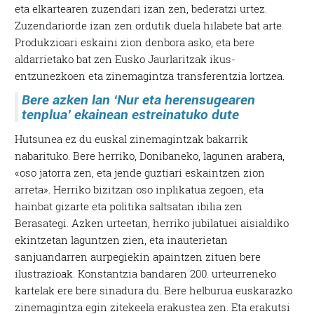
eta elkartearen zuzendari izan zen, bederatzi urtez.
Zuzendariorde izan zen ordutik duela hilabete bat arte.
Produkzioari eskaini zion denbora asko, eta bere
aldarrietako bat zen Eusko Jaurlaritzak ikus-
entzunezkoen eta zinemagintza transferentzia lortzea.
Bere azken lan ‘Nur eta herensugearen
tenplua’ ekainean estreinatuko dute
Hutsunea ez du euskal zinemagintzak bakarrik
nabarituko. Bere herriko, Donibaneko, lagunen arabera,
«oso jatorra zen, eta jende guztiari eskaintzen zion
arreta». Herriko bizitzan oso inplikatua zegoen, eta
hainbat gizarte eta politika saltsatan ibilia zen
Berasategi. Azken urteetan, herriko jubilatuei aisialdiko
ekintzetan laguntzen zien, eta inauterietan
sanjuandarren aurpegiekin apaintzen zituen bere
ilustrazioak. Konstantzia bandaren 200. urteurreneko
kartelak ere bere sinadura du. Bere helburua euskarazko
zinemagintza egin zitekeela erakustea zen. Eta erakutsi