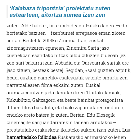
‘Kalabaza tripontzia’ proiektatu zuten
asteartean; aitortza xumea izan zen
zuten. Alde batetik, bere ibilbidean utzitako lanen —edo
horietako batzuen— izenburuei errepasoa eman zioten
bertan. Bestetik, 2013ko Zinemaldian, euskal
zinemagintzaren egunean, Zinemira Saria jaso
zuenekoan esandako hitzak bildu zituzten bideoan [ez
zen sari bakarra izan; Abbadia eta Oarsoarrak sariak ere
jaso zituen, besteak beste]. Segidan, «sasi guztien azpitik,
hodei guztien gainetik» esateagatik satelite bihurtu zen
narratzailearen filma eskaini zuten. Euskal
animaziogintzan jada ikoniko diren Ttartalo, lamiak,
Kukubiltxo, Galtzagorri eta beste hainbat protagonista
dituen filma bukatuta, eta txalo zaparradaren ondoren,
ondoko areto batera jo zuten. Bertan, Edu Elosegik —
zinemagile sanjuandarrarekin lanean aritutakoa—
prestatutako erakusketa ikusteko aukera izan zuten.
Lau
hamarkadako ibilbidea
Euskarazko animaziozko lehen