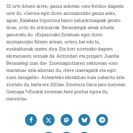
32 urte dituen arren, gauza askotan «oso fresko» dagoela
uste du. «Gerora egin diren animaziozko gauza asko,
agian, Kalabaza tripontzia baino zaharkituagoak geratu
dira», iritzi du ordiziarrak. Berasategik ateak zituela
gaineratu du. «Espainiako Estatuan egin diren
animaziozko filmen artean, urtero, bat edo bi,
euskaldunak izaten dira. Eta hori niretzako dagoen
ekimenaren seinale da. Aitzindari eta pizgarri Juanba
Berasategi izan da». Zinemagintzaren sektorean «oso
maitatua» zela adierazi du, «bere izaeragatik eta egin
zuen lanagatik». Astearteko ekitaldian hala nabaritu zela
ziurtatu du, baita ere 2013an Zinemira Saria jaso zuenean.
Goenaga:?«Euskal zineman bere postua egina du,
merezita».