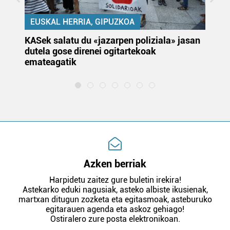
EUSKAL HERRIA, GIPUZKOA
KASek salatu du «jazarpen poliziala» jasan
Pa
dutela gose direnei ogitartekoak
da
emateagatik
«s
Azken berriak
Harpidetu zaitez gure buletin irekira!
Astekarko eduki nagusiak, asteko albiste ikusienak,
martxan ditugun zozketa eta egitasmoak, asteburuko
egitarauen agenda eta askoz gehiago!
Ostiralero zure posta elektronikoan.