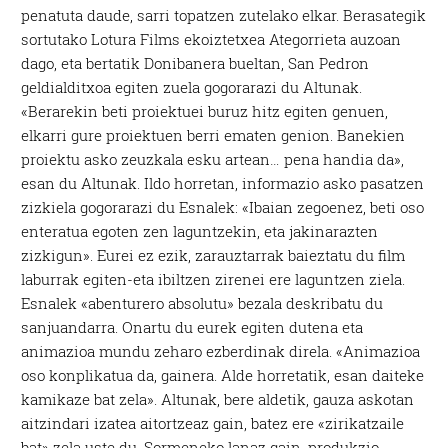
penatuta daude, sarri topatzen zutelako elkar. Berasategik
sortutako Lotura Films ekoiztetxea Ategorrieta auzoan
dago, eta bertatik Donibanera bueltan, San Pedron
geldialditxoa egiten zuela gogorarazi du Altunak.
«Berarekin beti proiektuei buruz hitz egiten genuen,
elkarri gure proiektuen berri ematen genion. Banekien
proiektu asko zeuzkala esku artean… pena handia da»,
esan du Altunak. Ildo horretan, informazio asko pasatzen
zizkiela gogorarazi du Esnalek: «Ibaian zegoenez, beti oso
enteratua egoten zen laguntzekin, eta jakinarazten
zizkigun». Eurei ez ezik, zarauztarrak baieztatu du film
laburrak egiten-eta ibiltzen zirenei ere laguntzen ziela.
Esnalek «abenturero absolutu» bezala deskribatu du
sanjuandarra. Onartu du eurek egiten dutena eta
animazioa mundu zeharo ezberdinak direla. «Animazioa
oso konplikatua da, gainera. Alde horretatik, esan daiteke
kamikaze bat zela». Altunak, bere aldetik, gauza askotan
aitzindari izatea aitortzeaz gain, batez ere «zirikatzaile
bat» zela uste du. Sormeneko lanaz gain, produkzio