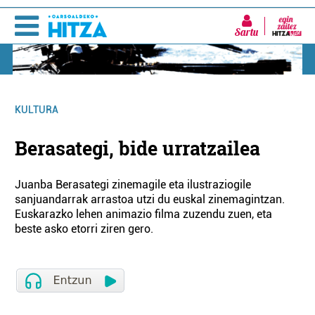
Sartu
KULTURA
Berasategi, bide urratzailea
Juanba Berasategi zinemagile eta ilustraziogile
sanjuandarrak arrastoa utzi du euskal zinemagintzan.
Euskarazko lehen animazio filma zuzendu zuen, eta
beste asko etorri ziren gero.