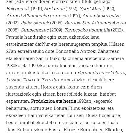
zen jada, eta ondoren etorriko ziren titulu gehiago:
Balearenak
(1991),
Sorkunde
(1992),
Sport Man
(1992),
Ahmed Alhambrako printzea
(1997),
Alhambrako giltza
(2002),
Pailazokeriak
(2005),
Barriola San Adriango Azeria
(2008),
Simplemente
(2009),
Tormeseko itsumutila
(2012)…
Pantaila handirako egin zuen azkeneko lana
estreinatzear da: Nur eta herensugearen tenplua. Hilaren
27an estreinatuko dute Donostiako Antzoki Zaharrean,
eta ekainaren 2an iritsiko da zinema aretoetara. Gainera,
1980ko eta 1990eko hamarkadatan jaiotako haurren
artean arrakasta itzela izan zuten
Pernando amezketarra
,
Lazkao Txiki
eta
Txirrita
animaziozko telesailak ere
zuzendu zituen. Horrez gain, konta ezin diren
ilustrazioak egin zituen bere ibilbide luzean, hainbat
esparrutan.
Produkzioa eta herria
1992an, «egoerak
behartuta», sortu zuen Lotura Films ekoiztetxea, eta
ekoizleen hainbat elkartetan ibili zen. Duela hogei urte,
beste hainbat ekoiztetxerekin batera, sortu zuen Ibaia
Ikus-Entzunezkoen Euskal Ekoizle Burujabeen Elkartea,