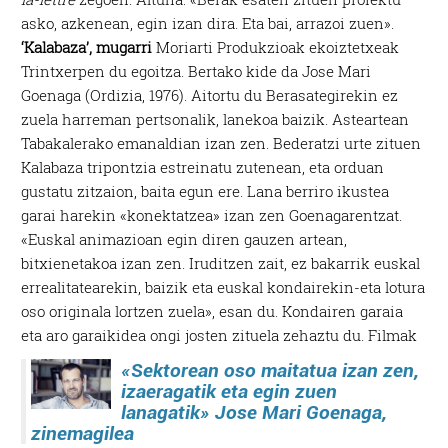
asko, azkenean, egin izan dira. Eta bai, arrazoi zuen».
‘Kalabaza’, mugarri
Moriarti Produkzioak ekoiztetxeak
Trintxerpen du egoitza. Bertako kide da Jose Mari
Goenaga (Ordizia, 1976). Aitortu du Berasategirekin ez
zuela harreman pertsonalik, lanekoa baizik. Asteartean
Tabakalerako emanaldian izan zen. Bederatzi urte zituen
Kalabaza tripontzia estreinatu zutenean, eta orduan
gustatu zitzaion, baita egun ere. Lana berriro ikustea
garai harekin «konektatzea» izan zen Goenagarentzat.
«Euskal animazioan egin diren gauzen artean,
bitxienetakoa izan zen. Iruditzen zait, ez bakarrik euskal
errealitatearekin, baizik eta euskal kondairekin-eta lotura
oso originala lortzen zuela», esan du. Kondairen garaia
eta aro garaikidea ongi josten zituela zehaztu du.
Filmak
«Sektorean oso maitatua izan zen,
izaeragatik eta egin zuen
lanagatik»
Jose Mari Goenaga,
zinemagilea