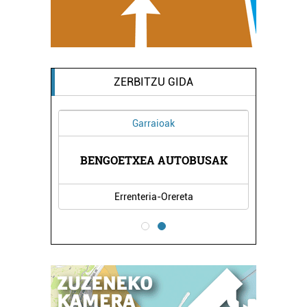
ZERBITZU GIDA
Garraioak
OA
BENGOETXEA AUTOBUSAK
K
Errenteria-Orereta