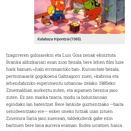
Kalabaza tripontzia
(1985).
Izagirreren gidoiarekin eta Luis Goia zenak ekoiztuta.
Branka aldizkariari esan zion bezala, bere lehen film luze
hark bazuen «halo erromantiko bat». Kuriositate bezala,
pertsonaiarik gogokoena Galtzagorri zuen, «kabroia eta
lehendabiziko esperimentu urbanoa» zelako. 1985eko
Zinemaldian aurkeztu zuten, eta aipamen berezia jaso
zuten. Ez zen marka txarra, modu ia boluntarioan
egindako lan batentzat. Bere lankide guztientzako —baita
senideentzako ere— esker oneko hitzak izan zituen
Zinemira Saria jaso zuenean, taldekiderik gabe ezin
baitzuen bere lana aurrera eraman. Bidea urratzen hasia