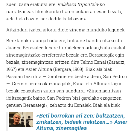
zuen, baita erakutsi ere.
Kalabaza tripontzia
-ko
narratzaileak film ikoniko haren bukaeran esan bezala,
«eta hala bazan, sar dadila kalabazan».
Aitzindari izatea aitortu diote zinema munduko lagunek
Bere lanak iraungo badu ere, hutsune handia utziko du
Juanba Berasategik bere hurbilekoen artean,baita euskal
zinemagintzako erreferente bezala ere. Berasategik egin
bezala, zinemagintzan aritzen dira Telmo Esnal (Zarautz,
1967) eta Asier Altuna (Bergara, 1969). Biak ala biak
Pasaian bizi dira —Donibaneren beste aldean, San Pedron
—. Gremio berekoak izanagatik, Esnal eta Altunak lagun
bezala ezagutzen zuten sanjuandarra. «Zinemagintzan
ibiltzeagatik baino, San Pedron bizi garelako ezagutzen
genuen Berasategi», zehaztu du Esnalek.
Biak ala biak
«Beti borrokan ari zen: bultzatzen,
zirikatzen, bideak irekitzen…»
Asier
Altuna, zinemagile
a