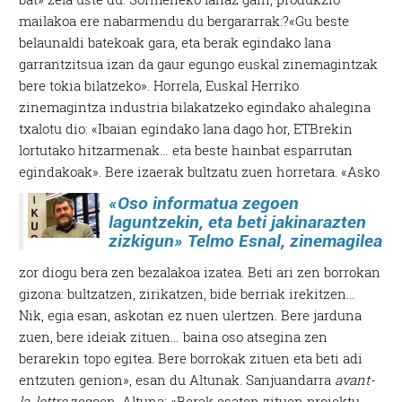
mailakoa ere nabarmendu du bergararrak:?«Gu beste
belaunaldi batekoak gara, eta berak egindako lana
garrantzitsua izan da gaur egungo euskal zinemagintzak
bere tokia bilatzeko». Horrela, Euskal Herriko
zinemagintza industria bilakatzeko egindako ahalegina
txalotu dio: «Ibaian egindako lana dago hor, ETBrekin
lortutako hitzarmenak… eta beste hainbat esparrutan
egindakoak».
Bere izaerak bultzatu zuen horretara. «Asko
«Oso informatua zegoen
laguntzekin, eta beti jakinarazten
zizkigun»
Telmo Esnal, zinemagilea
zor diogu bera zen bezalakoa izatea. Beti ari zen borrokan
gizona: bultzatzen, zirikatzen, bide berriak irekitzen…
Nik, egia esan, askotan ez nuen ulertzen. Bere jarduna
zuen, bere ideiak zituen… baina oso atsegina zen
berarekin topo egitea. Bere borrokak zituen eta beti adi
entzuten genion», esan du Altunak. Sanjuandarra
avant-
la-lettre
zegoen. Altuna: «Berak esaten zituen proiektu