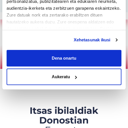
Harpidetu
pertsonalizatua, publizitatearen eta edukiaren neurketa,
audientzia-ikerketa eta zerbitzuen garapena eskaintzeko.
Zure datuak nork eta zertarako erabiltzen dituen
hautatzeko aukera duzu. Zure onespena aldatzen edo
deuseztatzen ahal duzu edozein momentutan, Cookie
deklaraziotik edo Privacy triggerean klikatuz.
Xehetasunak ikusi
If you allow, we would also like to:
Collect information about your geographical
Dena onartu
location which can be accurate to within several
meters
Aukeratu
Identify your device by actively scanning it for
specific characteristics (fingerprinting)
Find out more about how your personal data is processed
and set your preferences in the
details section
.
Guk eta gure bazkideek zure datu pertsonalak
prozesatzen ditugu, zure IP zenbakia, besteak beste,
teknologia erabiliz, cookieak adibidez, iragarki eta eduki