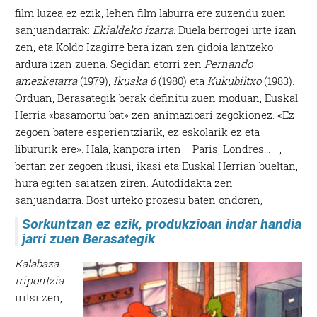
film luzea ez ezik, lehen film laburra ere zuzendu zuen
sanjuandarrak:
Ekialdeko izarra
. Duela berrogei urte izan
zen, eta Koldo Izagirre bera izan zen gidoia lantzeko
ardura izan zuena. Segidan etorri zen
Pernando
amezketarra
(1979),
Ikuska 6
(1980) eta
Kukubiltxo
(1983).
Orduan, Berasategik berak definitu zuen moduan, Euskal
Herria «basamortu bat» zen animazioari zegokionez. «Ez
zegoen batere esperientziarik, ez eskolarik ez eta
libururik ere». Hala, kanpora irten —Paris, Londres…—,
bertan zer zegoen ikusi, ikasi eta Euskal Herrian bueltan,
hura egiten saiatzen ziren. Autodidakta zen
sanjuandarra.
Bost urteko prozesu baten ondoren,
Sorkuntzan ez ezik, produkzioan indar handia
jarri zuen Berasategik
Kalabaza
tripontzia
iritsi zen,