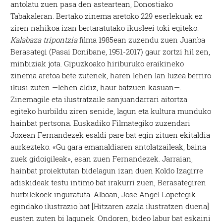
antolatu zuen pasa den asteartean, Donostiako
Tabakaleran. Bertako zinema aretoko 229 eserlekuak ez
ziren nahikoa izan bertaratutako ikusleei toki egiteko.
Kalabaza tripontzia
filma 1985ean zuzendu zuen Juanba
Berasategi (Pasai Donibane, 1951-2017) gaur zortzi hil zen,
minbiziak jota. Gipuzkoako hiriburuko eraikineko
zinema aretoa bete zutenek, haren lehen lan luzea berriro
ikusi zuten —lehen aldiz, haur batzuen kasuan—.
Zinemagile eta ilustratzaile sanjuandarrari aitortza
egiteko hurbildu ziren senide, lagun eta kultura munduko
hainbat pertsona. Euskadiko Filmategiko zuzendari
Joxean Fernandezek esaldi pare bat egin zituen ekitaldia
aurkezteko. «Gu gara emanaldiaren antolatzaileak, baina
zuek gidoigileak», esan zuen Fernandezek. Jarraian,
hainbat proiektutan bidelagun izan duen Koldo Izagirre
adiskideak testu intimo bat irakurri zuen, Berasategiren
hurbilekoek inguratuta. Alboan, Jose Angel Lopetegik
egindako ilustrazio bat [Hitzaren azala ilustratzen duena]
eusten zuten bi lagunek.
Ondoren, bideo labur bat eskaini