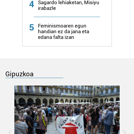
4
Sagardo lehiaketan, Misiyu
irabazle
5
Feminismoaren egun
handian ez da jana eta
edana falta izan
Gipuzkoa