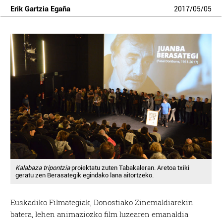
Erik Gartzia Egaña
2017
/
05
/
05
Kalabaza tripontzia
proiektatu zuten Tabakaleran. Aretoa txiki
geratu zen Berasategik egindako lana aitortzeko.
Euskadiko Filmategiak, Donostiako Zinemaldiarekin
batera, lehen animaziozko film luzearen emanaldia