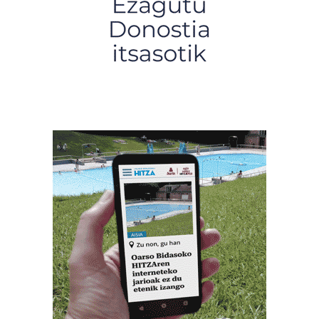
pertsonalizatuak eskaintzeko, iragarkiak eta edukia
neurtzeko, jendeari buruzko informazioa biltzeko eta
produktuak garatzeko. Zure datuak nork eta zertarako
erabiltzen dituen hauta dezakezu.
Bazkide batzuek ez dizute baimenik eskatzen, eta beren
interes komertzial legitimoetan babesten dira. Ikusi gure
bazkideen zerrenda, beren ustez zein helburutarako
duten interes legitimoa eta horren aurka nola egin
dezakezun ikusteko.
Lortu zure datu pertsonalak prozesatzeko moduari
buruzko informazio gehiago eta ezarri zure lehentasunak
datuen atalean. Edozein unetan alda edo ken dezakezu
zure baimena Cookieen adierazpenean.
Webgune honek cookie propioak eta hirugarrenen cookie-
fitxategiak erabiltzen ditu. Zure esperientzia eta