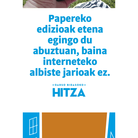
zerbitzuak hobetzeko asmoz, cookie teknologiaz
baliatzen gara. Ohar hau onartuz gero, teknologia hori
erabiltzeko baimen esplizitua ematen diguzu.
Gehiago
irakurri