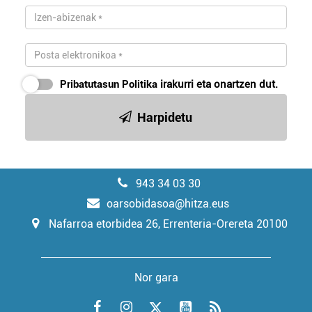
Pribatutasun Politika
irakurri eta onartzen dut.
Harpidetu
943 34 03 30
oarsobidasoa@hitza.eus
Nafarroa etorbidea 26, Errenteria-Orereta 20100
Nor gara