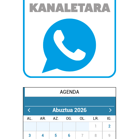
AGENDA
Abuztua 2026
AL.
AR.
AZ.
OG.
OL.
LR.
IG.
27
28
29
30
31
1
2
3
4
5
6
7
8
9