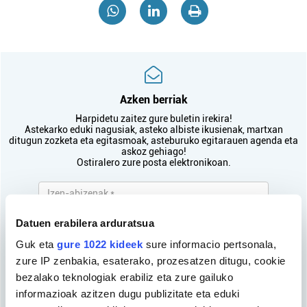
Azken berriak
Harpidetu zaitez gure buletin irekira!
Astekarko eduki nagusiak, asteko albiste ikusienak, martxan
ditugun zozketa eta egitasmoak, asteburuko egitarauen agenda eta
askoz gehiago!
Ostiralero zure posta elektronikoan.
Datuen erabilera arduratsua
Guk eta
gure 1022 kideek
sure informacio pertsonala,
zure IP zenbakia, esaterako, prozesatzen ditugu, cookie
Pribatutasun Politika
irakurri eta onartzen
dut.
bezalako teknologiak erabiliz eta zure gailuko
informazioak azitzen dugu publizitate eta eduki