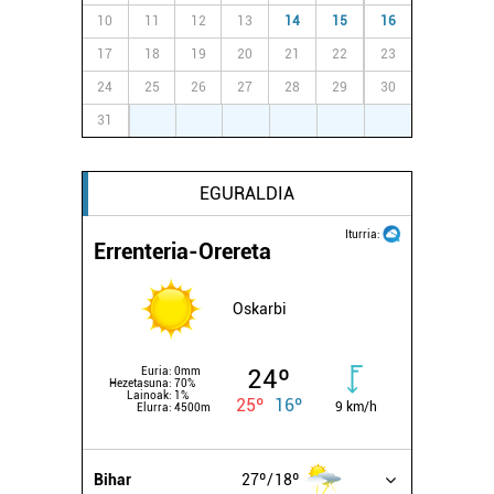
10
11
12
13
14
15
16
17
18
19
20
21
22
23
24
25
26
27
28
29
30
31
1
2
3
4
5
6
EGURALDIA
Iturria:
Errenteria-Orereta
Oskarbi
24º
Euria:
0mm
Hezetasuna:
70%
Lainoak:
1%
25º
16º
9 km/h
Elurra:
4500m
Bihar
27º
18º