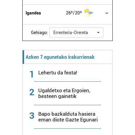
Igandea
26º
20º
Gehiago:
Errenteria-Orereta
Azken 7 egunetako irakurrienak
1
Lehertu da festa!
2
Ugaldetxo eta Ergoien,
besteen gainetik
3
Bapo bazkalduta hasiera
eman diote Gazte Egunari