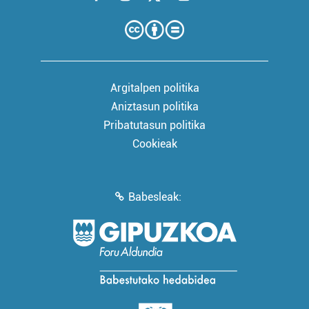
Argitalpen politika
Aniztasun politika
Pribatutasun politika
Cookieak
Babesleak: