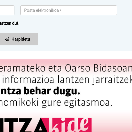
artzen dut.
Harpidetu
Ikastetxeak
Ikastetxeak
OLDO MITXELENA
PLAIAUNDI IKAST
ERRI IKASTETXEA
Errenteria-Orereta
Irun