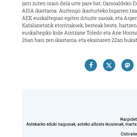
jarri zuten orain dela urte pare bat, Oarsoaldek
AISA ikastaroa. Aurtengo ikasturteko bigarren txan
AEK euskaltegian egiten dituzte saioak, eta Argen
Katalanetatik etorritakoek, besteak beste, hartzen 
euskaltegiko kide Aintzane Toledo eta Ane Hormaz
26an hasi zen ikastaroa, eta ekainaren 22an bukat
Harpidetu
Astekarko eduki nagusiak, asteko albiste ikusienak, mar
Ostirale