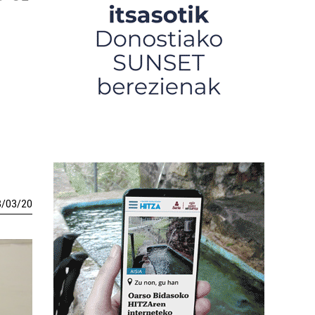
8
/
03
/
20