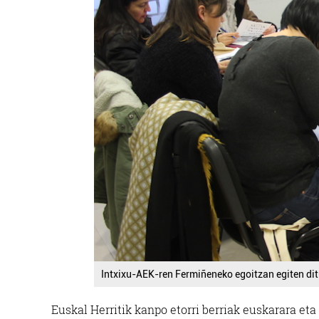
Intxixu-AEK-ren Fermiñeneko egoitzan egiten dit
Euskal Herritik kanpo etorri berriak euskarara e