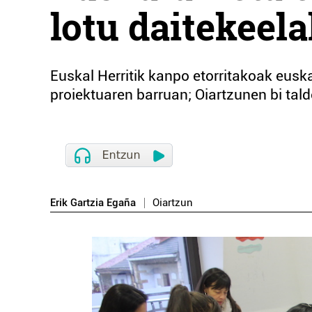
lotu daitekeel
Euskal Herritik kanpo etorritakoak euska
proiektuaren barruan; Oiartzunen bi tald
Erik Gartzia Egaña
Oiartzun