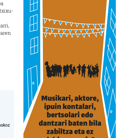
oa
txixu-
arri,
laren
askoz