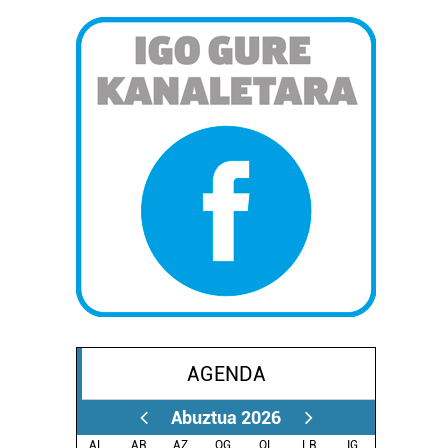
AGENDA
Abuztua 2026
AL.
AR.
AZ.
OG.
OL.
LR.
IG.