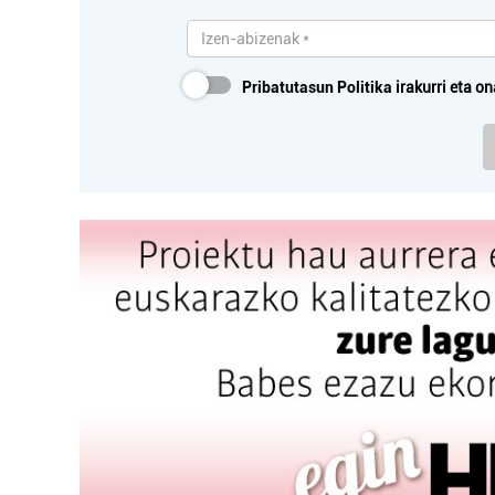
Pribatutasun Politika
irakurri eta on
Ikastetxeak
K
PLAIAUNDI IKASTETXEA
H
Irun