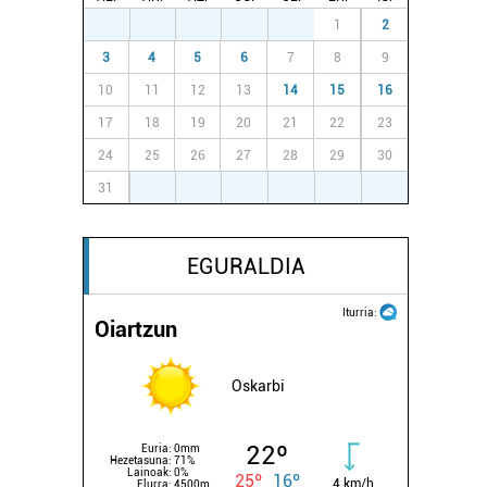
27
28
29
30
31
1
2
3
4
5
6
7
8
9
10
11
12
13
14
15
16
17
18
19
20
21
22
23
24
25
26
27
28
29
30
31
1
2
3
4
5
6
EGURALDIA
Iturria:
Oiartzun
Oskarbi
22º
Euria:
0mm
Hezetasuna:
71%
Lainoak:
0%
25º
16º
4 km/h
Elurra:
4500m