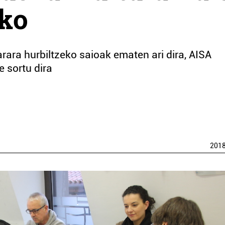
ako
rara hurbiltzeko saioak ematen ari dira, AISA
e sortu dira
201