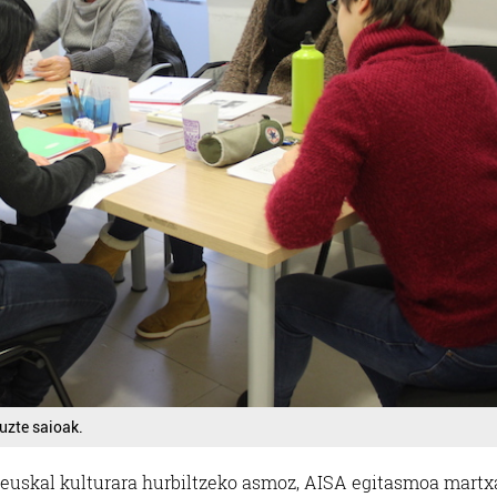
uzte saioak.
ta euskal kulturara hurbiltzeko asmoz, AISA egitasmoa mart