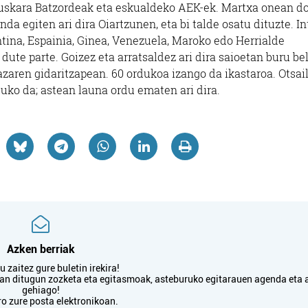
o Euskara Batzordeak eta eskualdeko AEK-ek. Martxa onean d
da egiten ari dira Oiartzunen, eta bi talde osatu dituzte. In
tina, Espainia, Ginea, Venezuela, Maroko edo Herrialde
dute parte. Goizez eta arratsaldez ari dira saioetan buru bel
aren gidaritzapean. 60 ordukoa izango da ikastaroa. Otsai
uko da; astean launa ordu ematen ari dira.
Azken berriak
 zaitez gure buletin irekira!
txan ditugun zozketa eta egitasmoak, asteburuko egitarauen agenda eta 
gehiago!
ro zure posta elektronikoan.