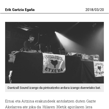
Erik Gartzia Egaña
2018
/
03
/
20
Dantzall Sound izango da pintxatzeko ardura izango duenetako bat.
Ernai eta Aitzina erakundeek antolatzen duten Gazte
Akelarrea ate joka da. Hilaren 30etik apirilaren 1era