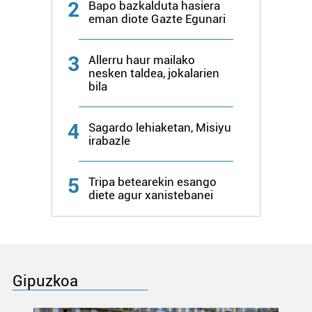
2
Bapo bazkalduta hasiera
eman diote Gazte Egunari
3
Allerru haur mailako
nesken taldea, jokalarien
bila
4
Sagardo lehiaketan, Misiyu
irabazle
5
Tripa betearekin esango
diete agur xanistebanei
Gipuzkoa