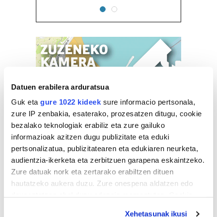
Datuen erabilera arduratsua
Guk eta
gure 1022 kideek
sure informacio pertsonala,
zure IP zenbakia, esaterako, prozesatzen ditugu, cookie
bezalako teknologiak erabiliz eta zure gailuko
informazioak azitzen dugu publizitate eta eduki
pertsonalizatua, publizitatearen eta edukiaren neurketa,
audientzia-ikerketa eta zerbitzuen garapena eskaintzeko.
Zure datuak nork eta zertarako erabiltzen dituen
hautatzeko aukera duzu. Zure onespena aldatzen edo
deuseztatzen ahal duzu edozein momentutan, Cookie
deklaraziotik edo Privacy triggerean klikatuz.
Xehetasunak ikusi