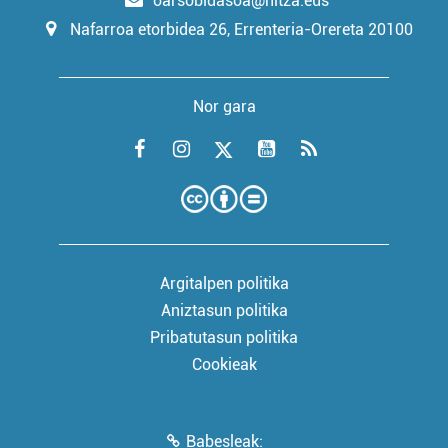
oarsobidasoa@hitza.eus
Nafarroa etorbidea 26, Errenteria-Orereta 20100
Nor gara
Argitalpen politika
Aniztasun politika
Pribatutasun politika
Cookieak
Babesleak: