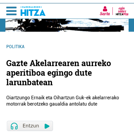
Sartu
POLITIKA
Gazte Akelarrearen aurreko
aperitiboa egingo dute
larunbatean
Oiartzungo Ernaik eta Oihartzun Guk-ek akelarrerako
motorrak berotzeko gaualdia antolatu dute