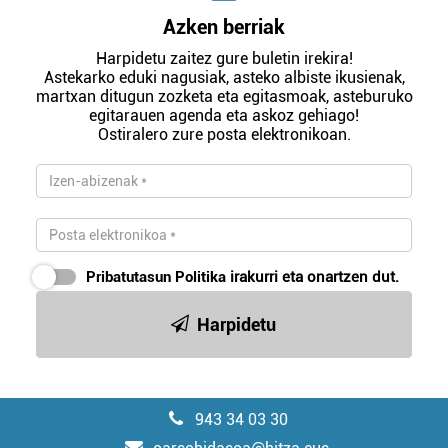
Azken berriak
Harpidetu zaitez gure buletin irekira!
Astekarko eduki nagusiak, asteko albiste ikusienak,
martxan ditugun zozketa eta egitasmoak, asteburuko
egitarauen agenda eta askoz gehiago!
Ostiralero zure posta elektronikoan.
Pribatutasun Politika
irakurri eta onartzen dut.
Harpidetu
943 34 03 30