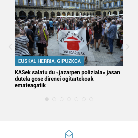
EUSKAL HERRIA, GIPUZKOA
KASek salatu du «jazarpen poliziala» jasan
Pa
dutela gose direnei ogitartekoak
da
emateagatik
«s