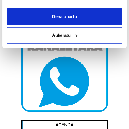
If you allow, we would also like to:
Collect information about your geographical
Dena onartu
location which can be accurate to within several
meters
Aukeratu
Identify your device by actively scanning it for
specific characteristics (fingerprinting)
Find out more about how your personal data is processed
and set your preferences in the
details section
.
Guk eta gure bazkideek zure datu pertsonalak
prozesatzen ditugu, zure IP zenbakia, besteak beste,
teknologia erabiliz, cookieak adibidez, iragarki eta eduki
pertsonalizatuak eskaintzeko, iragarkiak eta edukia
neurtzeko, jendeari buruzko informazioa biltzeko eta
produktuak garatzeko. Zure datuak nork eta zertarako
erabiltzen dituen hauta dezakezu.
AGENDA
Bazkide batzuek ez dizute baimenik eskatzen, eta beren