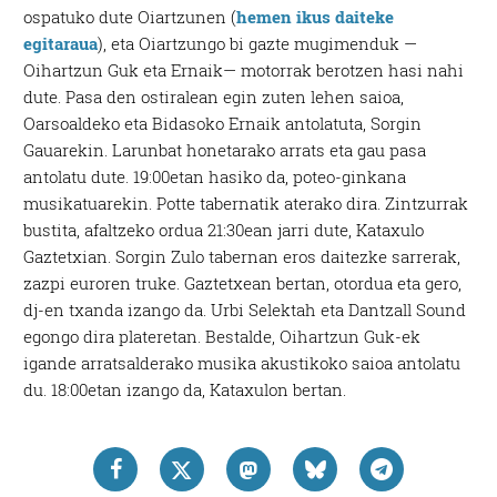
ospatuko dute Oiartzunen (
hemen ikus daiteke
egitaraua
), eta Oiartzungo bi gazte mugimenduk —
Oihartzun Guk eta Ernaik— motorrak berotzen hasi nahi
dute. Pasa den ostiralean egin zuten lehen saioa,
Oarsoaldeko eta Bidasoko Ernaik antolatuta, Sorgin
Gauarekin. Larunbat honetarako arrats eta gau pasa
antolatu dute. 19:00etan hasiko da, poteo-ginkana
musikatuarekin. Potte tabernatik aterako dira. Zintzurrak
bustita, afaltzeko ordua 21:30ean jarri dute, Kataxulo
Gaztetxian. Sorgin Zulo tabernan eros daitezke sarrerak,
zazpi euroren truke. Gaztetxean bertan, otordua eta gero,
dj-en txanda izango da. Urbi Selektah eta Dantzall Sound
egongo dira plateretan. Bestalde, Oihartzun Guk-ek
igande arratsalderako musika akustikoko saioa antolatu
du. 18:00etan izango da, Kataxulon bertan.