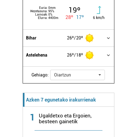
19º
Euria:
0mm
Hezetasuna:
95%
Lainoak:
0%
28º
17º
6 km/h
Elurra:
4400m
Bihar
26º
20º
Astelehena
26º
18º
Gehiago:
Oiartzun
Azken 7 egunetako irakurrienak
1
Ugaldetxo eta Ergoien,
besteen gainetik