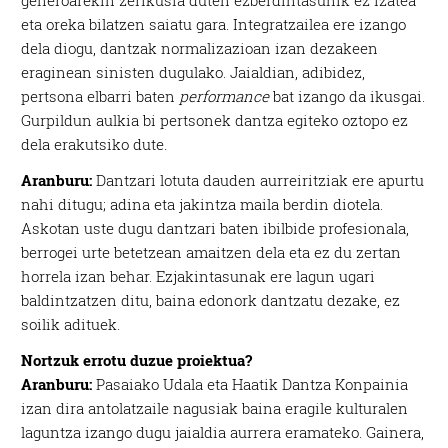
eta oreka bilatzen saiatu gara. Integratzailea ere izango
dela diogu, dantzak normalizazioan izan dezakeen
eraginean sinisten dugulako. Jaialdian, adibidez,
pertsona elbarri baten
performance
bat izango da ikusgai.
Gurpildun aulkia bi pertsonek dantza egiteko oztopo ez
dela erakutsiko dute.
Aranburu:
Dantzari lotuta dauden aurreiritziak ere apurtu
nahi ditugu; adina eta jakintza maila berdin diotela.
Askotan uste dugu dantzari baten ibilbide profesionala,
berrogei urte betetzean amaitzen dela eta ez du zertan
horrela izan behar. Ezjakintasunak ere lagun ugari
baldintzatzen ditu, baina edonork dantzatu dezake, ez
soilik adituek.
Nortzuk errotu duzue proiektua?
Aranburu:
Pasaiako Udala eta Haatik Dantza Konpainia
izan dira antolatzaile nagusiak baina eragile kulturalen
laguntza izango dugu jaialdia aurrera eramateko. Gainera,