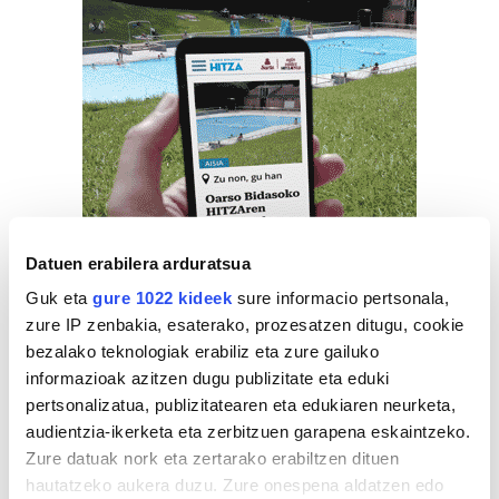
Datuen erabilera arduratsua
Guk eta
gure 1022 kideek
sure informacio pertsonala,
zure IP zenbakia, esaterako, prozesatzen ditugu, cookie
bezalako teknologiak erabiliz eta zure gailuko
informazioak azitzen dugu publizitate eta eduki
pertsonalizatua, publizitatearen eta edukiaren neurketa,
audientzia-ikerketa eta zerbitzuen garapena eskaintzeko.
Zure datuak nork eta zertarako erabiltzen dituen
hautatzeko aukera duzu. Zure onespena aldatzen edo