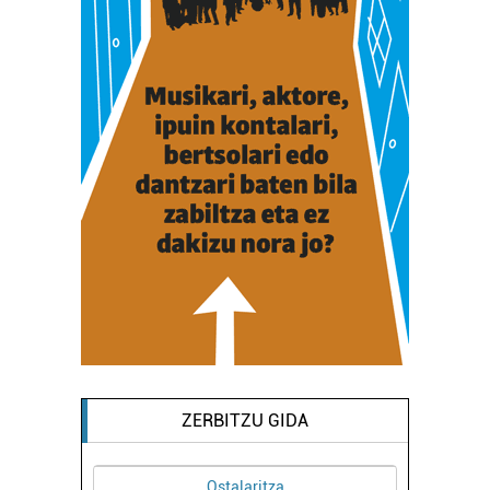
erabiltzen dituen hauta dezakezu.
Bazkide batzuek ez dizute baimenik eskatzen, eta beren
interes komertzial legitimoetan babesten dira. Ikusi gure
bazkideen zerrenda, beren ustez zein helburutarako
duten interes legitimoa eta horren aurka nola egin
dezakezun ikusteko.
Lortu zure datu pertsonalak prozesatzeko moduari
buruzko informazio gehiago eta ezarri zure lehentasunak
datuen atalean. Edozein unetan alda edo ken dezakezu
zure baimena Cookieen adierazpenean.
Webgune honek cookie propioak eta hirugarrenen cookie-
fitxategiak erabiltzen ditu. Zure esperientzia eta
zerbitzuak hobetzeko asmoz, cookie teknologiaz
ZERBITZU GIDA
baliatzen gara. Ohar hau onartuz gero, teknologia hori
erabiltzeko baimen esplizitua ematen diguzu.
Gehiago
irakurri
Ostalaritza