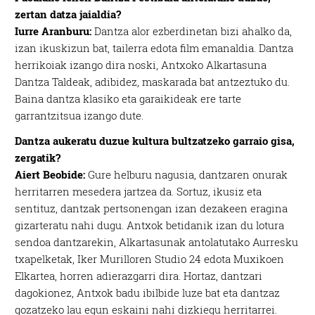
zertan datza jaialdia?
Iurre Aranburu:
Dantza alor ezberdinetan bizi ahalko da,
izan ikuskizun bat, tailerra edota film emanaldia. Dantza
herrikoiak izango dira noski, Antxoko Alkartasuna
Dantza Taldeak, adibidez, maskarada bat antzeztuko du.
Baina dantza klasiko eta garaikideak ere tarte
garrantzitsua izango dute.
Dantza aukeratu duzue kultura bultzatzeko garraio gisa,
zergatik?
Aiert Beobide:
Gure helburu nagusia, dantzaren onurak
herritarren mesedera jartzea da. Sortuz, ikusiz eta
sentituz, dantzak pertsonengan izan dezakeen eragina
gizarteratu nahi dugu. Antxok betidanik izan du lotura
sendoa dantzarekin, Alkartasunak antolatutako Aurresku
txapelketak, Iker Murilloren Studio 24 edota Muxikoen
Elkartea, horren adierazgarri dira. Hortaz, dantzari
dagokionez, Antxok badu ibilbide luze bat eta dantzaz
gozatzeko lau egun eskaini nahi dizkiegu herritarrei.