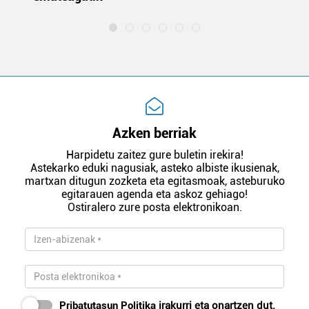
Azken berriak
Harpidetu zaitez gure buletin irekira!
Astekarko eduki nagusiak, asteko albiste ikusienak,
martxan ditugun zozketa eta egitasmoak, asteburuko
egitarauen agenda eta askoz gehiago!
Ostiralero zure posta elektronikoan.
Pribatutasun Politika
irakurri eta onartzen dut.