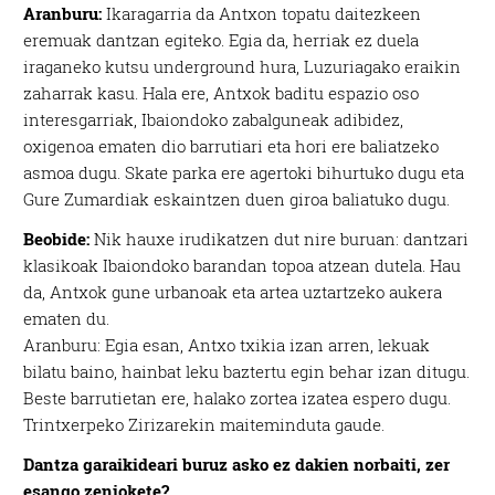
Aranburu:
Ikaragarria da Antxon topatu daitezkeen
eremuak dantzan egiteko. Egia da, herriak ez duela
iraganeko kutsu underground hura, Luzuriagako eraikin
zaharrak kasu. Hala ere, Antxok baditu espazio oso
interesgarriak, Ibaiondoko zabalguneak adibidez,
oxigenoa ematen dio barrutiari eta hori ere baliatzeko
asmoa dugu. Skate parka ere agertoki bihurtuko dugu eta
Gure Zumardiak eskaintzen duen giroa baliatuko dugu.
Beobide:
Nik hauxe irudikatzen dut nire buruan: dantzari
klasikoak Ibaiondoko barandan topoa atzean dutela. Hau
da, Antxok gune urbanoak eta artea uztartzeko aukera
ematen du.
Aranburu: Egia esan, Antxo txikia izan arren, lekuak
bilatu baino, hainbat leku baztertu egin behar izan ditugu.
Beste barrutietan ere, halako zortea izatea espero dugu.
Trintxerpeko Zirizarekin maiteminduta gaude.
Dantza garaikideari buruz asko ez dakien norbaiti, zer
esango zeniokete?