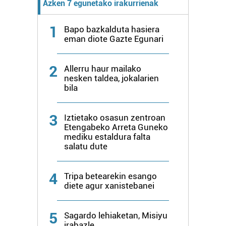
Azken 7 egunetako irakurrienak
1
Bapo bazkalduta hasiera
eman diote Gazte Egunari
2
Allerru haur mailako
nesken taldea, jokalarien
bila
3
Iztietako osasun zentroan
Etengabeko Arreta Guneko
mediku estaldura falta
salatu dute
4
Tripa betearekin esango
diete agur xanistebanei
5
Sagardo lehiaketan, Misiyu
irabazle