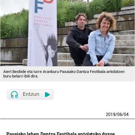
Aiert Beobide eta Iurre Aranburu Pasaiako Dantza Festibala antolatzen
buru belarri ibili dira.
2019
/
06
/
04
Pasaiako lehen Dantza Festibala antolatuko duzue,