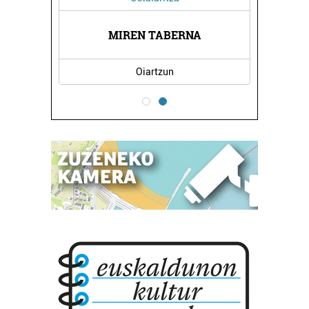
TETXEA
MIREN TABERNA
CRIST
Oiartzun