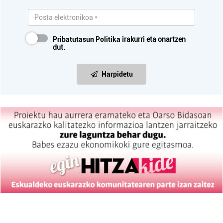
Pribatutasun Politika
irakurri eta onartzen
dut.
Harpidetu