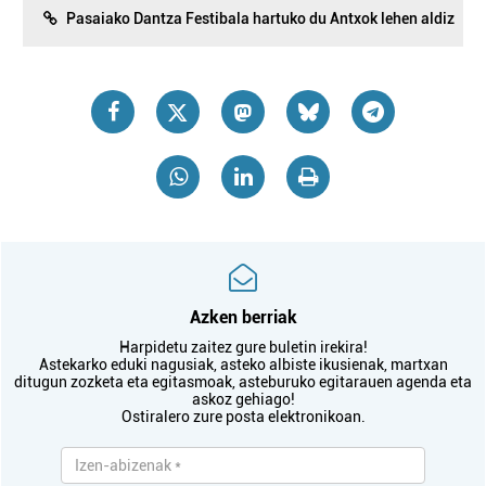
Pasaiako Dantza Festibala hartuko du Antxok lehen aldiz
Azken berriak
Harpidetu zaitez gure buletin irekira!
Astekarko eduki nagusiak, asteko albiste ikusienak, martxan
ditugun zozketa eta egitasmoak, asteburuko egitarauen agenda eta
askoz gehiago!
Ostiralero zure posta elektronikoan.