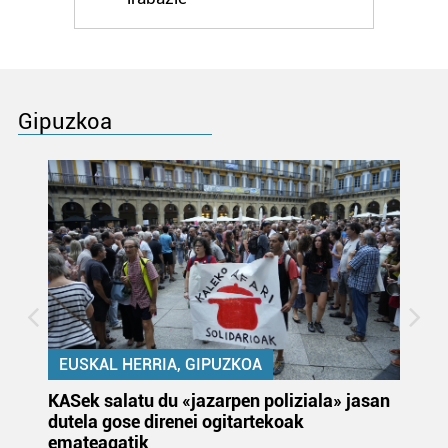
Gipuzkoa
EUSKAL HERRIA, GIPUZKOA
KASek salatu du «jazarpen poliziala» jasan
Pa
dutela gose direnei ogitartekoak
da
emateagatik
«s