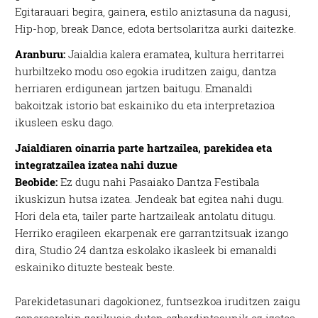
Egitarauari begira, gainera, estilo aniztasuna da nagusi,
Hip-hop, break Dance, edota bertsolaritza aurki daitezke.
Aranburu:
Jaialdia kalera eramatea, kultura herritarrei
hurbiltzeko modu oso egokia iruditzen zaigu, dantza
herriaren erdigunean jartzen baitugu. Emanaldi
bakoitzak istorio bat eskainiko du eta interpretazioa
ikusleen esku dago.
Jaialdiaren oinarria parte hartzailea, parekidea eta
integratzailea izatea nahi duzue
Beobide:
Ez dugu nahi Pasaiako Dantza Festibala
ikuskizun hutsa izatea. Jendeak bat egitea nahi dugu.
Hori dela eta, tailer parte hartzaileak antolatu ditugu.
Herriko eragileen ekarpenak ere garrantzitsuak izango
dira, Studio 24 dantza eskolako ikasleek bi emanaldi
eskainiko dituzte besteak beste.
Parekidetasunari dagokionez, funtsezkoa iruditzen zaigu
generoarekin zerikusia duten ezberdintasunik ez izatea