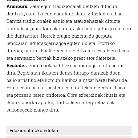
Aranburu:
Gaur egun tradizionalak deitzen ditugun
dantzak, garai batean garaikide deitu zituzten ere bai.
Dantza tradizionalek estilo eta arau zehatzak dituzte
normalean, garaikideak ordea, askatasun gehiago ematen
dio dantzariari. Horrek eragin zuzena du gorputz
lengoaian, adierazgarriagoa egiten du eta. Etorriko
direnei, aurreiritziak etxean utz ditzatela eskatzen diegu
eta sentsazio berriak bizitzeko prest etor daitezela.
Beobide:
Jendea nolabait hezi behar dugu; ohitu behar
dira. Begibistan ikusten denaz harago, dantzak duen
balio artistiko eta komunikatiboa aintzat hartu behar da.
Ez da egun batetik bestera egin daitekeen zerbait, baizik
eta prozesu baten ondorioa. Obra ezberdinak ikusiz eta
ikasiz, apurka apurka, hartzaileen interpretazioak
sakonagoak izango dira.
Erlazionatutako edukia