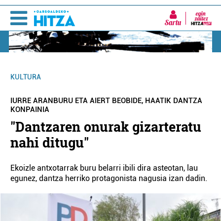
Sartu
KULTURA
IURRE ARANBURU ETA AIERT BEOBIDE, HAATIK DANTZA
KONPAINIA
"Dantzaren onurak gizarteratu
nahi ditugu"
Ekoizle antxotarrak buru belarri ibili dira asteotan, lau
egunez, dantza herriko protagonista nagusia izan dadin.