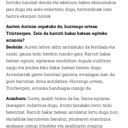
herriko hainbat denda eta tabernen babes ekonomikoa
jaso dugu eta asko eskertzen dugu, funtsezkoak izan
baitira ekarpen horiek.
Aurten Antxon ospatuko da, hurrengo urtean
Trintxerpen. Zein da barruti bakar batean egiteko
arrazoia?
Beobide:
Aurten lehen aldiz antolatuko da festibala eta
noski, gauza txiki batekin hasiko gara. Barruti bakar
batean eginez, egitaraua sendotzen dugula iruditzen
zaigu eta jendea leku bakar batean batzen dugu.
Antxotarrak garen heinean gainera, errazagoa izan da
gure barrutian dena antolatzea. Hurrengo urtean,
Trintxerpen, erronka handiagoa izango da.
Aranburu:
Gurea, jaialdi txikia da bai, baina egitarau
ikaragarri indartsua dugu, Antxo bezalako herri txiki
batentzat. Barruti bakar batean antolatuz lortu dugu hori,
ekitaldiak barrutietan banatuz, jendearen erantzuna
apalagoa izango litzateke eta jaialdiaren eragina