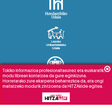
Tokiko informazioa profesionaltasunez eta euskaratik,
modu librean kontatzea da gure eginkizuna.
Horretarako zure ekarpena beharrezkoa da, eta ongi
maitatzeko modurik zintzoena da HITZAkide egitea.