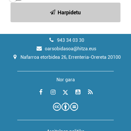
Harpidetu
943 34 03 30
oarsobidasoa@hitza.eus
Nafarroa etorbidea 26, Errenteria-Orereta 20100
Nor gara