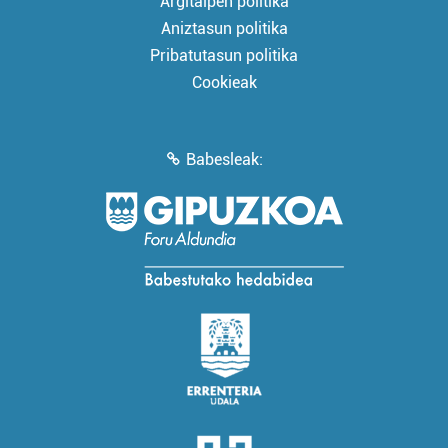
Argitalpen politika
Aniztasun politika
Pribatutasun politika
Cookieak
Babesleak: